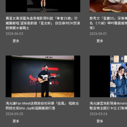
壽星女黃淑蔓為香港電影資料館「幸會25歲」珍
鄭秀文「星塵55」深情
藏展獻唱 望接喜劇做「星女郎」 自信身材OK想演
名 《十誡》呻吟聲震撼樂壇
殺喪屍水著戰士
等》
2026-06-03
2026-06-01
更多
更多
馮允謙Fan Meet送親簽結他冧爆「追風」 唱歌合
馮允謙雲浩影現身America
照錄志氣bite Jay盼組團義跑行善
驗音樂主題打卡位 訂製
2026-05-25
2026-03-24
更多
更多