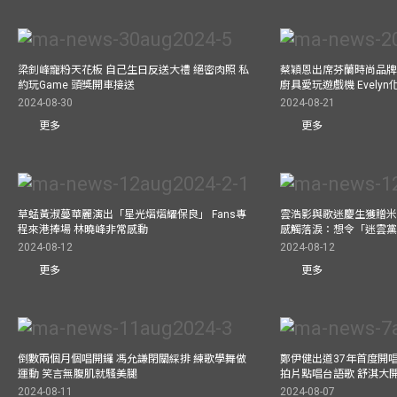
梁釗峰寵粉天花板 自己生日反送大禮 絕密肉照 私
蔡穎恩出席芬蘭時尚品牌Ma
約玩Game 頭獎開車接送
廚具愛玩遊戲機 Evely
2024-08-30
2024-08-21
更多
更多
草蜢黃淑蔓華麗演出「星光熠熠耀保良」 Fans專
雲浩影與歌迷慶生獲贈米
程來港捧場 林曉峰非常感動
感觸落淚：想令「迷雲
2024-08-12
2024-08-12
更多
更多
倒數兩個月個唱開鑼 馮允謙閉關綵排 練歌學舞做
鄭伊健出道37年首度開唱
運動 笑言無腹肌就騷美腿
拍片點唱台語歌 舒淇大
2024-08-11
2024-08-07