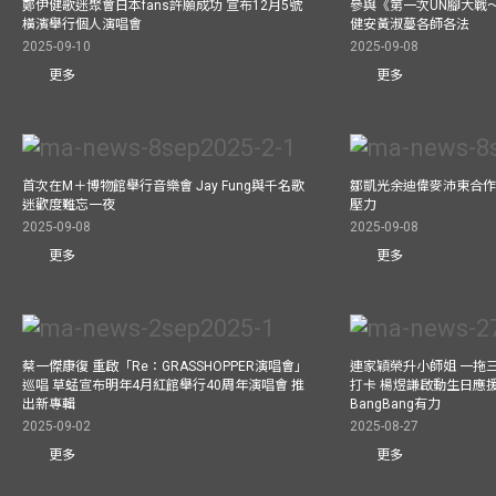
鄭伊健歌迷聚會日本fans許願成功 宣布12月5號
參與《第一次UN腳大戰
橫濱舉行個人演唱會
健安黃淑蔓各師各法
2025-09-10
2025-09-08
更多
更多
首次在M＋博物館舉行音樂會 Jay Fung與千名歌
鄒凱光余迪偉麥沛東合作
迷歡度難忘一夜
壓力
2025-09-08
2025-09-08
更多
更多
蔡一傑康復 重啟「Re：GRASSHOPPER演唱會」
連家穎榮升小師姐 一拖
巡唱 草蜢宣布明年4月紅館舉行40周年演唱會 推
打卡 楊煜謙啟動生日應
出新專輯
BangBang有力
2025-09-02
2025-08-27
更多
更多