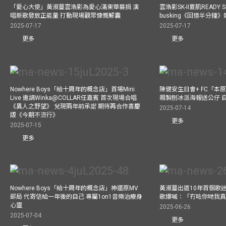
「愛心大使」黃淑蔓雲浩影為愛心滿東華募捐 演
雲浩影SK-II夏肌READY 
唱新歌發放正能量 打動現場觀眾慷慨解囊
busking《回憶半分鐘
2025-07-17
2025-07-17
更多
更多
Nowhere Boys「給十周年的概念店」首場Mini
陳健安生日會+ FC「本
Live 邀請Winka@COLLAR任嘉賓 首次現場合唱
親製刨冰派海報送公仔 
《異人之野望》 兌現兩年前承諾 期待再合作喜慶
2025-07-14
版《今期不流行》
更多
2025-07-15
更多
Nowhere Boys「給十周年的概念店」神還原MV
黃淑蔓出道10年首個歌迷聚
郵局 代寄信給一年後的自己 專屬1on1音樂治療身
歌爆喊：「冇咗你哋我
心靈
2025-06-26
2025-07-04
更多