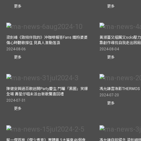
更多
更多
梁釗峰《致陪伴我的》沖咖啡報答Fans 鐵粉婆婆
黃淑蔓又組團又solo壓
傷心時聽歌撐住 見真人激動落淚
靠創作尋找自我走出困
2024-08-06
2024-08-04
更多
更多
陳健安與過百歌迷開Party慶生 鬥曬「黑圖」笑爆
馮允謙雲浩影THERMOS
全場 壽星仔唱未派台新歌驚喜回禮
2024-07-20
2024-07-31
更多
更多
蔡一傑首推《傑少煮意》實體書 5大篇章46個食
馮允謙自拍留念 梁釗峰錄影C