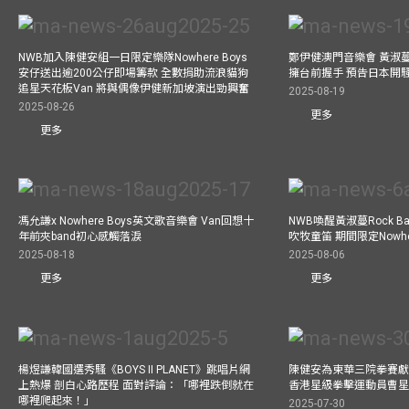
NWB加入陳健安組一日限定樂隊Nowhere Boys
鄭伊健澳門音樂會 黃淑
安仔送出逾200公仔即場籌款 全數捐助流浪貓狗
擁台前握手 預告日本開
追星天花板Van 將與偶像伊健新加坡演出勁興奮
2025-08-19
2025-08-26
更多
更多
馮允謙x Nowhere Boys英文歌音樂會 Van回想十
NWB喚醒黃淑蔓Rock 
年前夾band初心感觸落淚
吹牧童笛 期間限定Nowher
2025-08-18
2025-08-06
更多
更多
楊煜謙韓國選秀騷《BOYS II PLANET》跳唱片網
陳健安為東華三院拳賽獻
上熱爆 剖白心路歷程 面對評論：「哪裡跌倒就在
香港星級拳擊運動員曹
哪裡爬起來！」
2025-07-30