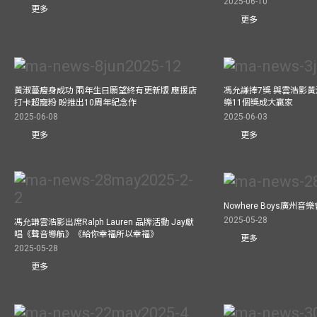
2025-06-10
更多
更多
黃淑蔓瘦身成功 兩年生日願望終有更新版 應援店
馮允謙捧7獎 與雲浩影
打卡超寵粉 盼推出10周年紀念作
樂11個獎成大贏家
2025-06-08
2025-06-03
更多
更多
Nowhere Boys廣州
2025-05-28
馮允謙雲浩影出席Ralph Lauren 品牌活動 Jay獻
唱《聲音導航》《給你幸福所以幸福》
更多
2025-05-28
更多