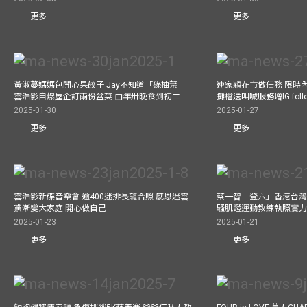
更多
更多
黃淑蔓媽媽包開心果餃子 Jay不知道「碌柚葉」
連家穎花市做任務 限時內
雲浩影自爆屋企訂兩份盆菜 由年卅晚食到初二
攤檔送叫喊服務增IG follo
2025-01-30
2025-01-27
更多
更多
雲浩影新碟音樂會 逾400迷排長龍合照 感恩迷雲
蔡一智「登六」香港台灣生
黨漸變大家庭 開心做自己
騷肌證運動教練執照實力
2025-01-23
2025-01-21
更多
更多