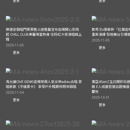
更多
更多
陳健安個唱門票預售火速售罄宣布加場開心到飛
鄭秀文x張敬軒「拉濶音
起 CHILL CLUB專屬場當熱身 任粉紅大使演唱線上
重新演繹 型格舞台引爆
騷
2025-11-05
2025-11-05
更多
更多
馮允謙Chill GENKI音樂祭與人氣女神adieu合唱 首
寰亞4GenZ生日開趴玩
唱新歌《手繪黑卡》 享受戶外騷期待明年個唱
鏡 E人成基哲變話題機器 
慶祝
2025-11-04
2025-10-31
更多
更多