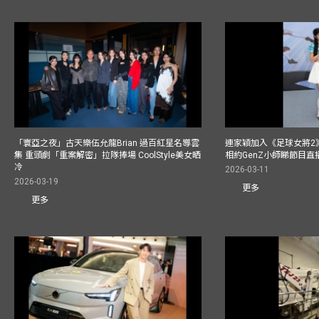
「寰亞之夜」古天樂伍允龍Brian 過百紅星名導雲
連家穎加入《足球女將2
集 重頭劇「重案解密」拉隊捧場 CoolStyle美女晒
相約GenZ小師睇節目直
冷
2026-03-11
2026-03-19
更多
更多