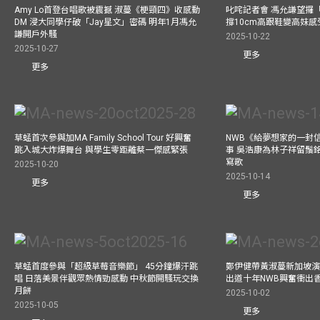
Amy Lo首登台唱歌被震撼 淑蔓《梗頸四》收感動
叱咤記者會 馮允謙望攞
DM 浸大同學仔破「Jay星文」密碼 明年1月馮允
撐10cm高跟鞋變高妹感受
謙開戶外騷
2025-10-22
2025-10-27
更多
更多
草蜢首次參與加MA Family School Tour 好興奮
NWB《給夢想家的一封信
跳入城大炸爆舞台 與學生零距離蔡一傑感緊張
事 吳浩康為林子祥留鬚銘
寫歌
2025-10-20
2025-10-14
更多
更多
草蜢首度參與「超級草莓音樂節」 45分鐘爆汗跳
鄭伊健帶黃淑蔓新加坡演唱
唱 日落美景伴觀眾熱情勁感動 中秋節開騷玩交換
出道十年NWB興奮衝出香港
月餅
2025-10-02
2025-10-05
更多