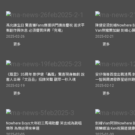
馮允謙生日 驚喜獲Fans應援拱門廣告慶祝 追求平
陳健安梁釗峰Nowhere 
衡創作與休息 必須優質床褥「充電」
Van熬豬髀加餸 釗峰心
2025-02-26
2025-02-21
更多
更多
《風雲》35周年 鄭伊健「聶風」驚喜現身舞劇 說
安仔傷後首度出戰渣馬 
書人旦哥「文丑丑」招牌笑聲 觀眾一秒入魂
一智與周潤發群星結伴跑
2025-02-19
2025-02-12
更多
更多
Nowhere Boys大年初三馬場助慶 笑言成為跳唱
釗峰Vian阿珙Nowhere
樂隊 為樂迷帶來幸運
糕蘸蠔油 Ken祝腸道健
2025-02-05
2025-01-30