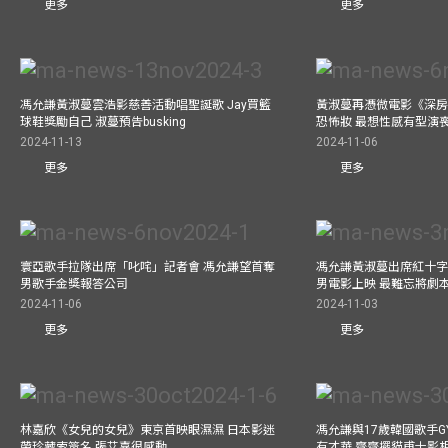
更多
更多
馮允謙黃淑蔓雲浩影慈善活動唱聖誕歌 Jay買籃
黃淑蔓再憑微電影《深房
球鞋獎勵自己 淑蔓預告busking
恐怖妝 最想性感有型演
2024-11-13
2024-11-06
更多
更多
寰亞歌手拉隊出席「叱咤」記者會 馮允謙望首奪
馮允謙黃淑蔓出席紅十字會
男歌手金獎報答公司
男電影上映 最難忘將劇
2024-11-06
2024-11-03
更多
更多
林嘉欣《女兒的女兒》東京首映眼濕濕 日本影迷
馮允謙與17歲韓國歌手GY
帶珍藏索簽名 張艾嘉很感動
有才華 齊齊擺貓甫士影