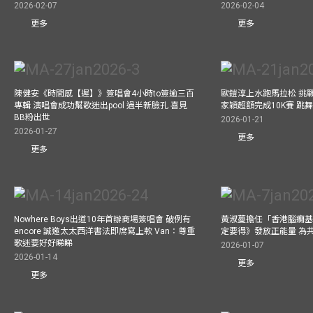
2026-02-07
2026-02-04
更多
更多
陳健安《時間感【遲】》簽唱會4小時to簽逾三百
歐鎧淳上水跑馬拉松 挑
專輯 演唱會成功幫歌迷出pool 過半新臉孔 喜見
家穎超額完成10K賽 跳
BB粉出世
2026-01-21
2026-01-27
更多
更多
Nowhere Boys出道10年首辦商場簽唱會 破例有
黃淑蔓擔任「香港腦癇基
encore 誠邀太太西洋書法即席寫上款 Van：尊重
定要得》發放正能量 為
歌迷要好好睇睇
2026-01-07
2026-01-14
更多
更多