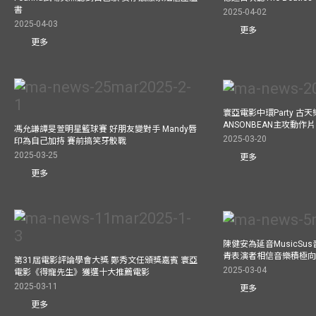
書
2025-04-02
2025-04-03
更多
更多
寰亞電影中環Party 古天
ANSONBEAN主攻動作片 
馮允謙譚旻萱明星籃球賽 好朋友變對手 Mandy唇
2025-03-20
印為自己加持 賽前搞笑牙骹戰
2025-03-25
更多
更多
陳健安為延音MusicSu
青表演者相信音樂積極
第31屆電影評論學會大獎 鄭秀文任頒獎嘉賓 寰亞
2025-03-04
電影《得寵先生》獲選十大推薦電影
2025-03-11
更多
更多