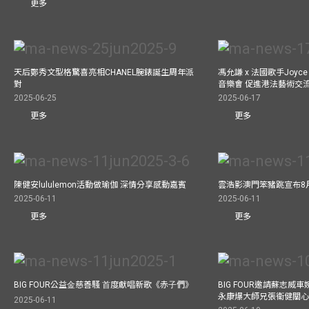
更多
天后鄭秀文型格驚喜亮相CHANEL腕錶誕生周年派
馮允謙 x 法國歌手Joyce
對
音樂會 促進港法藝術交
2025-06-25
2025-06-17
更多
更多
陳健安lululemon活動做瑜伽 深情分享感動嘉賓
雲浩影澳門笨豬跳宣布8
2025-06-11
2025-06-11
更多
更多
BIG FOUR公益⾦慈善騷 ⾸度獻唱新歌《赤⼦們》
BIG FOUR邀請蘇志威
永康爆大師兄張衞健關
2025-06-11