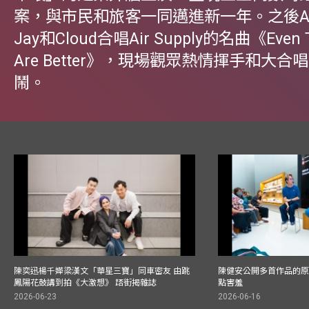
案，與市民和旅客一同邁進新一年。之後Air 
Jay和Cloud合唱Air Supply的名曲《Even T
Are Better》，現場觀眾熱情揮手和大合
鬧。
陳奕迅楊千嬅梁漢文「華星三寶」同車密友 由跳
陳健安公開多首作品的原始
鳳陽花鼓講到拍《大激想》 踎街揭雜誌
點害羞
2026-06-23
2026-06-16