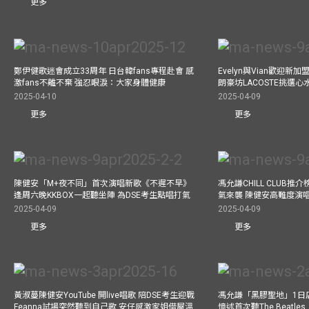
更多
鄭伊健歌迷會成立33周年 日台韓fans專程赴會 感
Evelyn與Vian歡迎
激fans不離不棄 強忍眼淚：大家身體健康
朗豪坊LACOSTE挑選心
2025-04-10
2025-04-09
更多
更多
陳健安「M+夜不同」首次演唱新歌《不遲不早》
馮允謙CHILL CLUB
逢周六晚KKBOX一起聽坐陣 為DSE考生點唱打氣
氣來襲 陳健安高難度演
2025-04-09
2025-04-09
更多
更多
黃淑蔓陳健安YouTube 開live唱歌 陪DSE考生迎戰
馮允謙「黑膠聖地」1日
Feanna試場突然聽到自己歌 安仔感激家姐借屋溫
憶述首次聽The Beatles