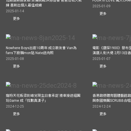
短跑健將連家穎 負傷挑戰5K慈善賽 爸爸任私人教
FOUR in LOVE 萬人CHAR
練 喜刷出個人最佳成績
2025-01-09
2025-01-14
更多
更多
Nowhere Boys出道10周年 成立歌友會 Van為
電影《唐探1900》發布
fans下廚黐mon貼 Nate送肉照
演唐人街大佬 2月13日
2025-01-08
2025-01-07
更多
更多
寵粉天花板梁釗峰兌現生日會承諾 揸車接送組團
香港啟德體育園體藝館啟
玩Game 成「找數真漢子」
與泰國樂團SCRUBB合
2024-12-25
2024-12-24
更多
更多