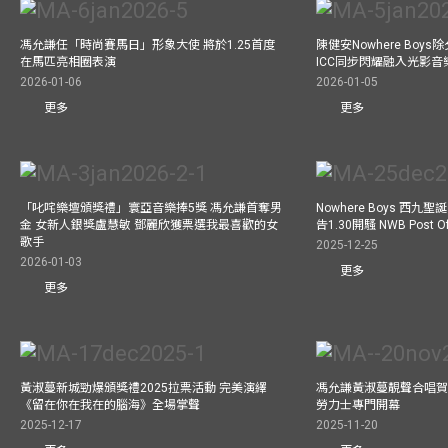
馮允謙任「時尚賽馬日」形象大使 將於1.25首度
陳健安Nowhere Boy
在馬匹亮相圈表演
ICC同步閃耀融入光影音
2026-01-06
2026-01-05
更多
更多
「叱咤樂壇頒獎禮」寰亞音樂捧5獎 馮允謙首奪男
Nowhere Boys 西
金 女新人銀獎盧慧敏 鄧麗欣獲票選我最喜歡的女
告1.30開騷 NWB Post
歌手
2025-12-25
2026-01-03
更多
更多
黃淑蔓新城勁爆頒獎禮2025拉票活動 完美演繹
馮允謙黃淑蔓靚聲合唱賀周大
《留在你在我在的腦海》全場掌聲
勞力士專門開幕
2025-12-17
2025-11-20