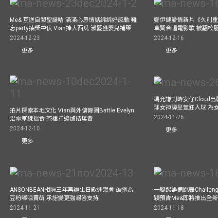
Me& 互送自製聖誕咭 滿滿心思情話綿綿好感動 難
鄭伊健愛情新片《久別重
忘party抽獎中伏 Vian捧大西瓜 淑蔓獲嬰兒補藥
卓賢合唱電影歌 被翻校
2024-12-23
2024-12-16
更多
更多
馮允謙釗峰安仔Cloud出戰9
球女神譚旻萱狂入球 為女
拍片探索本地文化 Vian與外傭舞團Battle Evelyn
2024-11-26
沿電車線搵食 茶檔打邊爐拮燒賣
2024-12-10
更多
更多
ANSONBEAN相隔三年再辦生日歌迷聚會 破例為
一腳踢籌備跳舞Challen
豆粉嘟咀賣萌 承諾變更強報答支持
穎預告Me&即將推出全
2024-11-21
2024-11-18