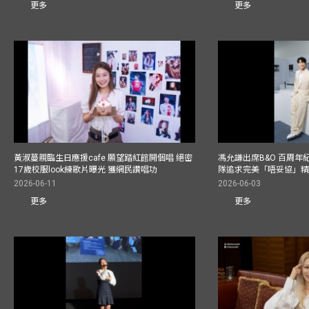
更多
更多
黃淑蔓親臨生日應援cafe 願望踏紅館開個唱 絕密
馮允謙出席B&O 百周年
17歲校服look練歌片曝光 獲網民讚唱功
隊追求完美「唔妥協」
2026-06-11
2026-06-03
更多
更多