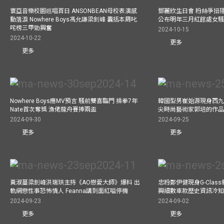
寰亞音樂校園巡唱首日 ANSONBEAN母校表演感
鄧麗欣生日會 粉絲爭扭
動落淚 Nowhere Boys馮允謙梁釗峰 囊括本周叱
公布明年三月紅館處女騷 
咤榜三甲勁興奮
2024-10-15
2024-10-22
更多
更多
Nowhere Boys應MV預言 騷前雙喜臨門 操拳7年
韓國型男崔始源現身西九
Nate首次奪獎 漁佬龍舟賽捧兩盃
尖時尚藝術家郭培的作
2024-09-30
2024-09-25
更多
更多
黃淑蔓梁釗峰洪瑞珙主持《AO戀愛大師》爆料 出
忠粉鄭伊健現身G-Clas
軌網戀性事恐怖情人 Feanna講到面紅嗌停機
興細數車款歷史資訊冷知
2024-09-23
2024-09-02
更多
更多