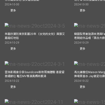
2024-10-30
2024-10-30
更多
更多
林嘉欣濶別東京影展20年 《女兒的女兒》與張艾
韓國型男崔始源來港與Fa
嘉踏紅地毯
老闆結伴品嚐「黑白大
2024-10-29
2024-10-29
更多
更多
雲浩影親身分享Soundcore新款耳機體驗 喜愛留
馮允謙擔任Maison Marg
意細節位 難忘MV導演真媽咪靚湯
捧場買香水 Jay做足功
2024-10-22
2024-10-22
更多
更多