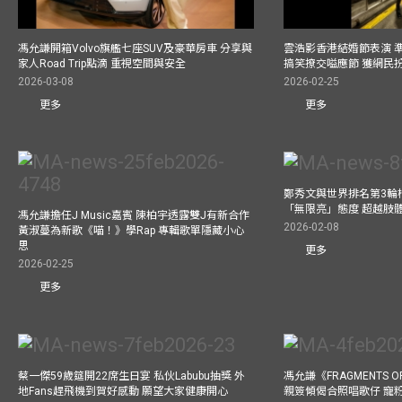
馮允謙開箱Volvo旗艦七座SUV及豪華房車 分享與
雲浩影香港結婚節表演 
家人Road Trip點滴 重視空間與安全
搞笑撩交嗌應節 獲網民
2026-03-08
2026-02-25
更多
更多
鄭秀文與世界排名第3輪
「無限亮」態度 超越肢
馮允謙擔任J Music嘉賓 陳柏宇透露雙J有新合作
2026-02-08
黃淑蔓為新歌《喵！》學Rap 專輯歌單隱藏小心
思
更多
2026-02-25
更多
蔡一傑59歲筵開22席生日宴 私伙Labubu抽獎 外
馮允謙《FRAGMENTS O
地Fans趕飛機到賀好感動 願望大家健康開心
親簽傾偈合照唱歌仔 寵粉