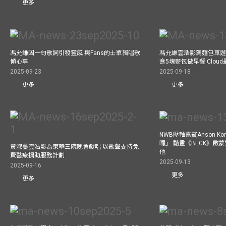
更多
馮允謙因一句歌詞引發靈感 與Fans的士單獨唱歌
馮允謙雲浩影駕麵包車遊走b
傾心事
食5塊麥包做早餐 Clou
2025-09-23
2025-09-18
更多
更多
NWB壓軸嘉賓Anson Ko
囉」 動畫《BECK》啟
黃淑蔓雲浩影為東華三院晚會獻唱 以歌聲支持免
他
費醫療捐助服務計劃
2025-09-13
2025-09-16
更多
更多