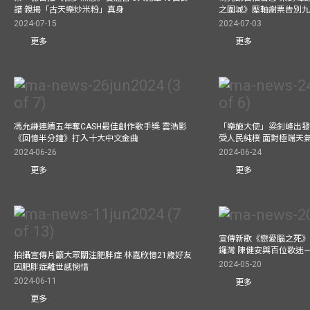
譜 親揭「古天樂炒米粉」真身
之圍城》壓軸謝票告別
2024-07-15
2024-07-03
更多
更多
馮允謙連續五年奪CASH最佳創作歌手獎 雲浩影
「樂施大使」梁釗峰出發
《回憶半分鐘》打入十大中文金曲
受人民純樸 面對極端天
2024-06-26
2024-06-24
更多
更多
宣傳新歌《戀愛腦之死》
鑼灣 陳健安與百位歌迷
拍攝宣傳片籲大眾關注肥胖症 林嘉欣憶21歲好友
2024-05-20
因肥胖症離世感惋惜
2024-06-11
更多
更多