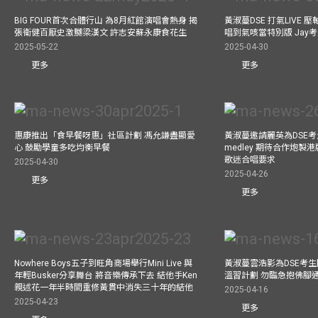
BIG FOUR首次合體行山 為8月紅館演唱會熱身 揭
黃淑蔓DSE 打氣LIVE
張衞健百厭史激嬲梁漢文 許志安蘇永康食花生
唱到氣咳當特別版 Jay
2025-05-22
2025-04-30
更多
更多
惠康推出「食早餐呀惠」社區計劃 馮允謙盡顯愛
黃淑蔓邀請麗英為DSE考
心 鼓勵學童多吃均衡早餐
medley 期待合作炮製港
歌迷合唱要求
2025-04-30
2025-04-26
更多
更多
Nowhere Boys五子到旺角商場舉行Mini Live 與
黃淑蔓雲浩影為DSE考生開
年輕Busker分享舞台 將音樂傳承下去 結他手Ken
溫習計劃 勿臨急抱佛腳
親述花一年半時間重修黃貫中消失三十年的結他
2025-04-16
2025-04-23
更多