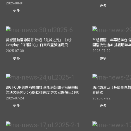
2025-08-01
更多
更多
黃淑蔓動漫節開幕 演唱「鬼滅之刃」《炎》
草蜢相隔一年再踏舞台 
Cosplay「守護甜心」日奈森亞夢滿場飛
開腦後勁過AI 挑戰明年
2025-07-30
2025-07-29
更多
更多
BIG FOUR倒數兩周開騷 蘇永康認四子秘練絕技
馮允謙演出《甚麼是喜劇
梁漢文追問Dicky蜈蚣彈進度 許志安踢爆已訂櫈
影致敬
2025-07-24
2025-07-22
更多
更多