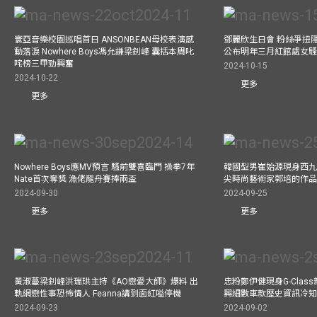
寰亞音樂校園巡唱首日 ANSONBEAN母校表演感
鄧麗欣生日會 粉絲爭扭
動落淚 Nowhere Boys馮允謙梁釗峰 囊括本周叱
公布明年三月紅館處女騷 
咤榜三甲勁興奮
2024-10-15
2024-10-22
更多
更多
Nowhere Boys應MV預言 騷前雙喜臨門 操拳7年
韓國型男崔始源現身西九
Nate首次奪獎 漁佬龍舟賽捧兩盃
尖時尚藝術家郭培的作
2024-09-30
2024-09-25
更多
更多
黃淑蔓梁釗峰洪瑞珙主持《AO戀愛大師》爆料 出
忠粉鄭伊健現身G-Clas
軌網戀性事恐怖情人 Feanna講到面紅嗌停機
興細數車款歷史資訊冷知
2024-09-23
2024-09-02