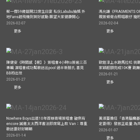
蔡一傑59歲筵開22席生日宴 私伙Labubu抽獎 外
馮允謙《FRAGMENTS O
地Fans趕飛機到賀好感動 願望大家健康開心
親簽傾偈合照唱歌仔 寵粉
2026-02-07
2026-02-04
更多
更多
陳健安《時間感【遲】》簽唱會4小時to簽逾三百
歐鎧淳上水跑馬拉松 挑
專輯 演唱會成功幫歌迷出pool 過半新臉孔 喜見
家穎超額完成10K賽 跳
BB粉出世
2026-01-21
2026-01-27
更多
更多
Nowhere Boys出道10年首辦商場簽唱會 破例有
黃淑蔓擔任「香港腦癇基
encore 誠邀太太西洋書法即席寫上款 Van：尊重
定要得》發放正能量 為
歌迷要好好睇睇
2026-01-07
2026-01-14
更多