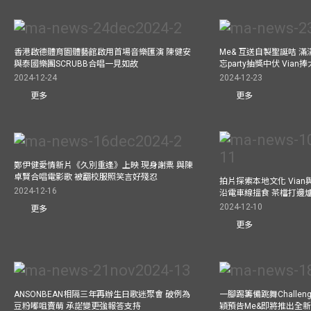
香港啟德體育園體藝館啟用首場音樂匯演 陳健安
Me& 互送自製聖誕咭 
與泰國樂團SCRUBB合唱一見如故
忘party抽獎中伏 Via
2024-12-24
2024-12-23
更多
更多
鄭伊健愛情新片《久別重逢》上映 現身謝票 與陳
卓賢合唱電影歌 被翻校服照笑言好殘忍
拍片探索本地文化 Vian與外
2024-12-16
沿電車線搵食 茶檔打邊
2024-12-10
更多
更多
ANSONBEAN相隔三年再辦生日歌迷聚會 破例為
一腳踢籌備跳舞Challen
豆粉嘟咀賣萌 承諾變更強報答支持
穎預告Me&即將推出全