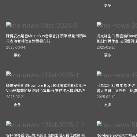
更多
陳健安為延音MusicSus音樂會打頭陣 鼓勵街頭年
馮允謙生日 驚喜獲Fan
青表演者相信音樂積極向前
衡創作與休息 必須優質
2025-03-04
2025-02-26
更多
更多
陳健安梁釗峰Nowhere Boys歌迷會聯乘BBQ團拜
《風雲》35周年 鄭伊健
Van熬豬髀加餸 釗峰心算稱冠 安仔掟水樽成MVP
書人旦哥「文丑丑」招牌
2025-02-21
2025-02-19
更多
更多
安仔傷後首度出戰渣馬 釗峰跑出個人最佳成績 蔡
Nowhere Boys大年