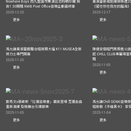
Nowhere Boys 西九聖誕市集演出忠粉晒珍藏 預
黃淑蔓新城勁爆頒獎禮20
告1.30開騷 NWB Post Office音樂企劃最終章
《留在你在我在的腦海
2025-12-25
2025-12-17
更多
更多
馮允謙黃淑蔓靚聲合唱賀周大福 K11 MUSEA全新
陳健安個唱門票預售火
勞力士專門開幕
起 CHILL CLUB專屬
騷
2025-11-20
2025-11-05
更多
更多
鄭秀文x張敬軒「拉濶音樂會」霸氣登場 互選金曲
馮允謙Chill GENKI音
重新演繹 型格舞台引爆節奏
唱新歌《手繪黑卡》 享
2025-11-05
2025-11-04
更多
更多