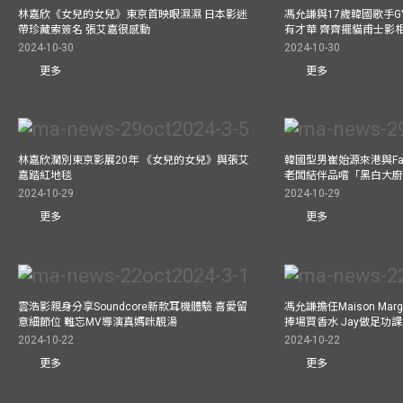
林嘉欣《女兒的女兒》東京首映眼濕濕 日本影迷
馮允謙與17歲韓國歌手GY
帶珍藏索簽名 張艾嘉很感動
有才華 齊齊擺貓甫士影
2024-10-30
2024-10-30
更多
更多
林嘉欣濶別東京影展20年 《女兒的女兒》與張艾
韓國型男崔始源來港與Fa
嘉踏紅地毯
老闆結伴品嚐「黑白大
2024-10-29
2024-10-29
更多
更多
雲浩影親身分享Soundcore新款耳機體驗 喜愛留
馮允謙擔任Maison Marg
意細節位 難忘MV導演真媽咪靚湯
捧場買香水 Jay做足功
2024-10-22
2024-10-22
更多
更多