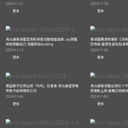
2024-11-21
2024-11-18
更多
更多
馮允謙黃淑蔓雲浩影慈善活動唱聖誕歌 Jay買籃
黃淑蔓再憑微電影《深房
球鞋獎勵自己 淑蔓預告busking
恐怖妝 最想性感有型演
2024-11-13
2024-11-06
更多
更多
寰亞歌手拉隊出席「叱咤」記者會 馮允謙望首奪
馮允謙黃淑蔓出席紅十字會
男歌手金獎報答公司
男電影上映 最難忘將劇
2024-11-06
2024-11-03
更多
更多