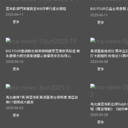
雲浩影澳門笨豬跳宣布8月舉行處女個唱
BIG FOUR公益⾦慈善
2025-06-11
2025-06-11
更多
更多
BIG FOUR邀請蘇志威車婉婉飯聚互爆新秀秘密 蘇
黃淑蔓瘦身成功 兩年生
永康爆大師兄張衞健關心後輩原來別有用心
打卡超寵粉 盼推出10周
2025-06-10
2025-06-08
更多
更多
馮允謙捧7獎 與雲浩影黃淑蔓港台頒獎禮 寰亞音
樂11個獎成大贏家
馮允謙雲浩影出席Ralph L
2025-06-03
唱《聲音導航》《給你
2025-05-28
更多
更多