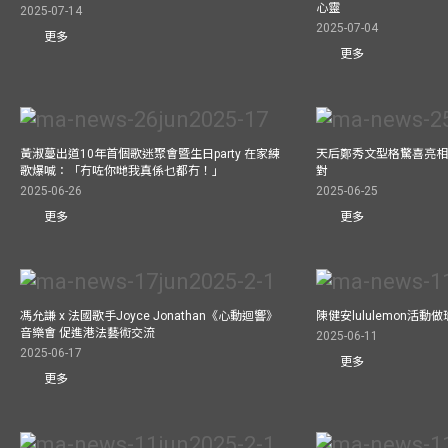
心靈
2025-07-14
2025-07-04
更多
更多
黃淑蔓出道10年首個歌迷聚會暨生日party 在家練
天后鄭秀文型格驚喜亮相C
歌爆喊：「冇咗你哋我真係乜都冇！」
對
2025-06-26
2025-06-25
更多
更多
馮允謙 x 法國歌手Joyce Jonathan《心動迴響》
陳健安lululemon活
音樂會 促進港法藝術交流
2025-06-11
2025-06-17
更多
更多