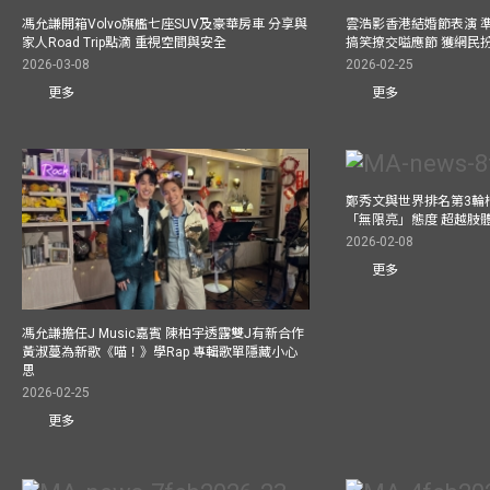
馮允謙開箱Volvo旗艦七座SUV及豪華房車 分享與
雲浩影香港結婚節表演 
家人Road Trip點滴 重視空間與安全
搞笑撩交嗌應節 獲網民
2026-03-08
2026-02-25
更多
更多
鄭秀文與世界排名第3輪
「無限亮」態度 超越肢
2026-02-08
更多
馮允謙擔任J Music嘉賓 陳柏宇透露雙J有新合作
黃淑蔓為新歌《喵！》學Rap 專輯歌單隱藏小心
思
2026-02-25
更多