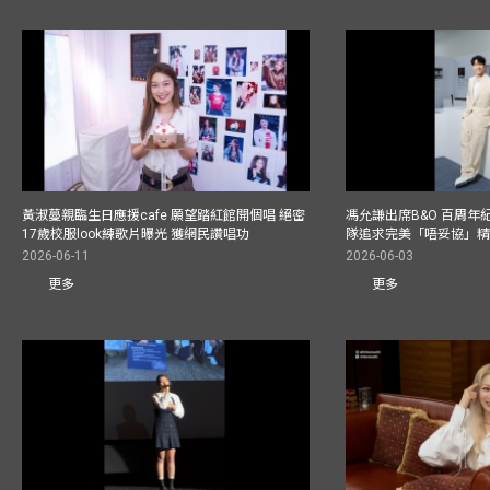
黃淑蔓親臨生日應援cafe 願望踏紅館開個唱 絕密
馮允謙出席B&O 百周年
17歲校服look練歌片曝光 獲網民讚唱功
隊追求完美「唔妥協」
2026-06-11
2026-06-03
更多
更多