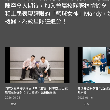
陣容令人期待，加入曾屬校隊嘅林愷鈴令
和上屆表現耀眼的「籃球女神」Mandy，
機器，為歌星隊狂追分！
陳奕迅楊千嬅梁漢文「華星三寶」同車密友 由跳
陳健安公開多首作品的原始
鳳陽花鼓講到拍《大激想》 踎街揭雜誌
點害羞
2026-06-23
2026-06-16
更多
更多