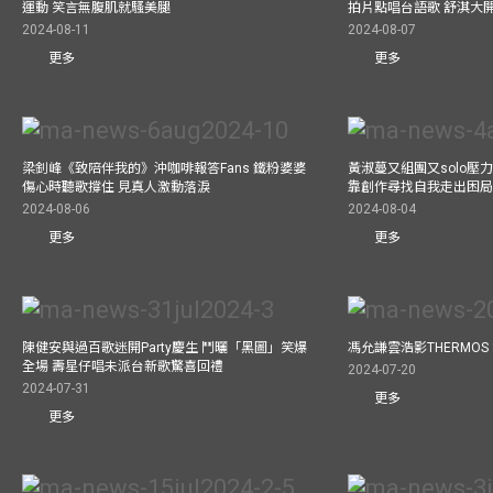
運動 笑言無腹肌就騷美腿
拍片點唱台語歌 舒淇大
2024-08-11
2024-08-07
更多
更多
梁釗峰《致陪伴我的》沖咖啡報答Fans 鐵粉婆婆
黃淑蔓又組團又solo壓
傷心時聽歌撐住 見真人激動落淚
靠創作尋找自我走出困
2024-08-06
2024-08-04
更多
更多
陳健安與過百歌迷開Party慶生 鬥曬「黑圖」笑爆
馮允謙雲浩影THERMOS
全場 壽星仔唱未派台新歌驚喜回禮
2024-07-20
2024-07-31
更多
更多