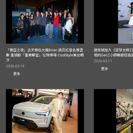
「寰亞之夜」古天樂伍允龍Brian 過百紅星名導雲
連家穎加入《足球女將2
集 重頭劇「重案解密」拉隊捧場 CoolStyle美女晒
相約GenZ小師睇節目直
冷
2026-03-11
2026-03-19
更多
更多