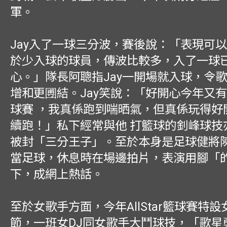
軍。
Jay入了一球三分波，賽後說：「表現可
於少入球的球員，傳波比較多，入了一球
心。」隊長阿聰指Jay一開場就入球，令
增和更圑結。Jay笑說：「好開心今年又
球賽 ，我真係跑到喘晒氣，但真係玩得好
續跑！」私下經常與他 打籃球的釗峰球技
被封「三分王子」。至於本身是足球健將
當足球，休息時在場邊拍片，表演用腳「
下，成網上熱話。
至於女歌手方面，今年AllStar籃球賽特
節，一班女DJ同女歌手大鬥球技，「歌星