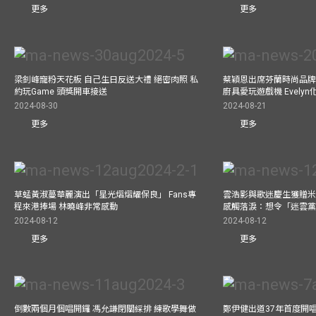
更多
更多
梁釗峰寵粉天花板 自己生日反送大禮 絕密肉照 私
蔡穎恩出席芬蘭時尚品牌Ma
約玩Game 頭獎開車接送
廚具愛玩遊戲機 Evely
2024-08-30
2024-08-21
更多
更多
草蜢黃淑蔓華麗演出「星光熠熠耀保良」 Fans專
雲浩影與歌迷慶生獲贈米
程來港捧場 林曉峰非常感動
感觸落淚：想令「迷雲
2024-08-12
2024-08-12
更多
更多
倒數兩個月個唱開鑼 馮允謙閉關綵排 練歌學舞做
鄭伊健出道37年首度開唱