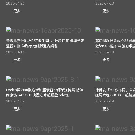
2025-04-26
2025-04-23
更多
更多
黃淑蔓雲浩影為DSE考生開live唱歌打氣 建議預定
鄭伊健歌迷會成立33周年 
溫習計劃 勿臨急抱佛腳通宵讀書
激fans不離不棄 強忍
2025-04-16
2025-04-10
更多
更多
Evelyn與Vian歡迎新加盟寰亞小師弟江博熙 結伴
陳健安「M+夜不同」首
朗豪坊LACOSTE挑選心水超輕盈Polo恤
逢周六晚KKBOX一起聽
2025-04-09
2025-04-09
更多
更多