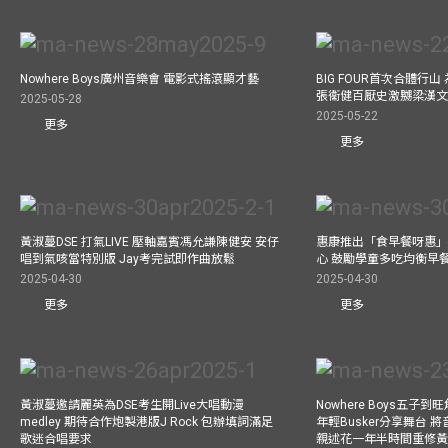
Nowhere Boys廣州音樂會 電影式搖滾顯才藝
BIG FOUR首次合體行
張衞健百厭史激嬲梁漢文
2025-05-28
2025-05-22
更多
更多
黃淑蔓DSE 打氣LIVE 壓軸嘉賓馮允謙陳健安 安仔
惠康推出「食早餐呀惠」
唱到氣咳當特別版 Jay考完試即作曲放鬆
心 鼓勵學童多吃均衡早
2025-04-30
2025-04-30
更多
更多
黃淑蔓邀請麗英為DSE考生開Live大唱動漫
Nowhere Boys五子到旺
medley 期待合作炮製港版J Rock 包辦填詞滿足
年輕Busker分享舞台 
歌迷合唱要求
親述花一年半時間重修