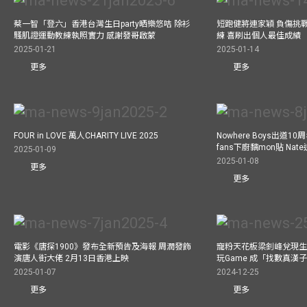
蔡一智「登六」香港台灣生日party晒樂悠咭 除衫
短跑健將連家穎 負傷挑戰
騷肌證運動教練執照實力 感謝發哥啟蒙
練 喜刷出個人最佳成績
2025-01-21
2025-01-14
更多
更多
FOUR in LOVE 萬人CHARITY LIVE 2025
Nowhere Boys出道1
fans下廚黐mon貼 Nat
2025-01-09
2025-01-08
更多
更多
電影《唐探1900》發布全新預告及海報 周潤發飾
寵粉天花板梁釗峰兌現生
演唐人街大佬 2月13日香港上映
玩Game 成「找數真漢
2025-01-07
2024-12-25
更多
更多