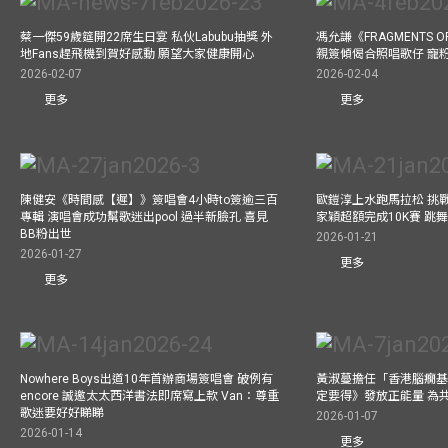
蔡一傑59歲筵開22席生日宴 私伙Labubu抽獎 外
馮允謙《FRAGMENTS O
地Fans趕飛機到賀好感動 願望大家健康開心
親簽傾偈合照唱歌仔 寵粉
2026-02-07
2026-02-04
更多
更多
陳健安《時間感【遲】》簽唱會4小時to簽逾三百
歐鎧淳上水跑馬拉松 挑
專輯 演唱會成功幫歌迷出pool 過半新臉孔 喜見
家穎超額完成10K賽 跳
BB粉出世
2026-01-21
2026-01-27
更多
更多
Nowhere Boys出道10年首辦商場簽唱會 破例有
黃淑蔓擔任「香港腦癇基
encore 誠邀太太西洋書法即席寫上款 Van：尊重
定要得》發放正能量 為
歌迷要好好睇睇
2026-01-07
2026-01-14
更多