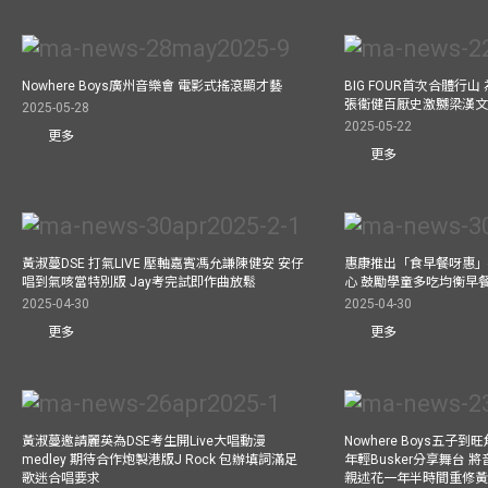
Nowhere Boys廣州音樂會 電影式搖滾顯才藝
BIG FOUR首次合體行
張衞健百厭史激嬲梁漢文
2025-05-28
2025-05-22
更多
更多
黃淑蔓DSE 打氣LIVE 壓軸嘉賓馮允謙陳健安 安仔
惠康推出「食早餐呀惠」
唱到氣咳當特別版 Jay考完試即作曲放鬆
心 鼓勵學童多吃均衡早
2025-04-30
2025-04-30
更多
更多
黃淑蔓邀請麗英為DSE考生開Live大唱動漫
Nowhere Boys五子到旺
medley 期待合作炮製港版J Rock 包辦填詞滿足
年輕Busker分享舞台 
歌迷合唱要求
親述花一年半時間重修