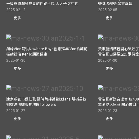
一智與周潤發群星結伴跑半馬 太太子女打氣
樂隊 為樂迷帶來幸運
2025-02-12
2025-02-05
更多
更多
釗峰Vian阿珙Nowhere Boys創意拜年 Van食蘿蔔
黃淑蔓媽媽包開心果餃子 
糕蘸蠔油 Ken祝腸道健康
雲浩影自爆屋企訂兩份盆
2025-01-30
2025-01-30
更多
更多
連家穎花市做任務 限時內掃禮物送fans 幫襯男校
雲浩影新碟音樂會 逾40
攤檔送叫喊服務增IG followers
黨漸變大家庭 開心做自
2025-01-27
2025-01-23
更多
更多