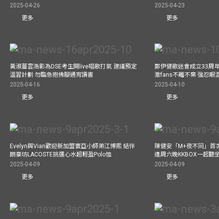
2025-04-26
2025-04-23
更多
更多
黃淑蔓雲浩影為DSE考生開live唱歌打氣 建議預定
鄭伊健歌迷會成立33周年 
溫習計劃 勿臨急抱佛腳通宵讀書
激fans不離不棄 強忍
2025-04-16
2025-04-10
更多
更多
Evelyn與Vian歡迎新加盟寰亞小師弟江博熙 結伴
陳健安「M+夜不同」首
朗豪坊LACOSTE挑選心水超輕盈Polo恤
逢周六晚KKBOX一起聽
2025-04-09
2025-04-09
更多
更多