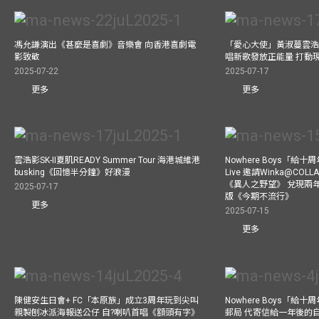
馮允謙演出《甚麼是喜劇》音樂會 向香港喜劇電
「愛心大使」黃淑蔓雲浩
影致敬
唱新歌發放正能量 打動
2025-07-22
2025-07-17
更多
更多
雲浩影SK-II夏肌READY Summer Tour 海港城維港
Nowhere Boys「給
busking《回憶半分鐘》好浪漫
Live 邀請Winka@CO
《異人之野望》 兌現兩
2025-07-17
版《今期不流行》
更多
2025-07-15
更多
陳健安生日會+ FC「本原族」成立3周年玩到尖叫
Nowhere Boys「給
親製刨冰派海報送公仔 自?喇叭首唱《額頭有字》
郵局 代寄信給一年後的自