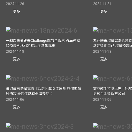
2024-11-26
2024-11-21
更多
更多
一腳踢籌備跳舞Challenge跳勻全香港 Vian連家
馮允謙黃淑蔓雲浩影慈善活
穎預告Me&即將推出全新聖誕歌
球鞋獎勵自己 淑蔓預告bus
2024-11-18
2024-11-13
更多
更多
黃淑蔓再憑微電影《深房》奪女主角獎 無懼素顏
寰亞歌手拉隊出席「叱咤
恐怖妝 最想性感有型演喪屍片
男歌手金獎報答公司
2024-11-06
2024-11-06
更多
更多