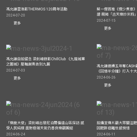
馮允謙雲浩影THERMOS 120周年活動
蔡一傑首推《傑少煮意》實
譜 親揭「古天樂炒米粉
2024-07-20
2024-07-15
更多
更多
馮允謙自拍留念 梁釗峰錄影ChillClub 《九龍城寨
之圍城》壓軸謝票告別九展
馮允謙連續五年奪CASH
2024-07-03
《回憶半分鐘》打入十
2024-06-26
更多
更多
「樂施大使」梁釗峰出發尼泊爾偏遠山區探訪 感
拍攝宣傳片籲大眾關注肥
受人民純樸 面對極端天氣仍善良樂觀團結
因肥胖症離世感惋惜
2024-06-24
2024-06-11