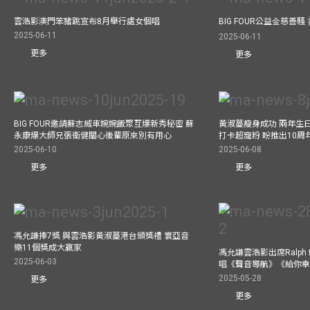
雲浩影澳門笨豬跳宣布8月舉行處女個唱
BIG FOUR公益⾦慈善
2025-06-11
2025-06-11
更多
更多
BIG FOUR邀請蘇志威車婉婉飯聚互爆新秀秘密 蘇
黃淑蔓瘦身成功 兩年生
永康爆大師兄張衞健關心後輩原來別有用心
打卡超寵粉 盼推出10周
2025-06-10
2025-06-08
更多
更多
馮允謙捧7獎 與雲浩影黃淑蔓港台頒獎禮 寰亞音
樂11個獎成大贏家
馮允謙雲浩影出席Ralph L
2025-06-03
唱《聲音導航》《給你
2025-05-28
更多
更多