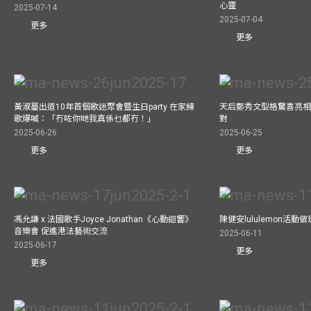
心靈
2025-07-14
2025-07-04
更多
更多
黃淑蔓出道10年首個歌迷聚會暨生日party 在家練
天后鄭秀文型格驚喜亮相C
歌爆喊：「冇咗你哋我真係乜都冇！」
對
2025-06-26
2025-06-25
更多
更多
馮允謙 x 法國歌手Joyce Jonathan《心動迴響》
陳健安lululemon活
音樂會 促進港法藝術交流
2025-06-11
2025-06-17
更多
更多