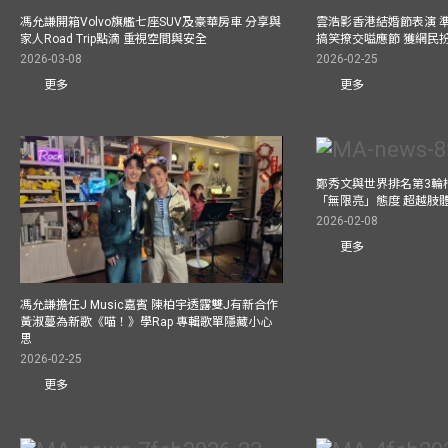
馮允謙開箱Volvo旗艦七座SUV及豪華房車 分享與
雲浩影香港結婚節表演 
家人Road Trip點滴 重視空間與安全
搞笑撩交嗌應節 獲網民
2026-03-08
2026-02-25
更多
更多
鄭秀文與世界排名第3輪
「無限亮」態度 超越肢
2026-02-08
更多
馮允謙擔任J Music嘉賓 陳柏宇透露雙J有新合作
黃淑蔓為新歌《喵！》學Rap 專輯歌單隱藏小心
思
2026-02-25
更多