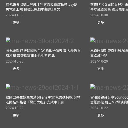
馮允謙黃淑蔓出席紅十字會善義賣啟動禮 Jay處
林嘉欣《女兒的女兒》東
男電影上映 最難忘將劇本翻譯J星文
帶珍藏索簽名 張艾嘉很
2024-11-03
2024-10-30
更多
更多
馮允謙與17歲韓國歌手GYUBIN合唱表演 大讚靚女
林嘉欣濶別東京影展20
有才華 齊齊擺貓甫士影相無代溝
嘉踏紅地毯
2024-10-30
2024-10-29
更多
更多
韓國型男崔始源來港與Fans擊掌 驚喜送擁抱 與林
雲浩影親身分享Soundc
老闆結伴品嚐「黑白大廚」安成宰下廚
意細節位 難忘MV導演
2024-10-29
2024-10-22
更多
更多