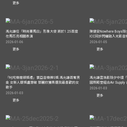
更多
馮允謙任「時尚賽馬日」形象大使 將於1.25首度
陳健安Nowhere Boy
在馬匹亮相圈表演
ICC同步閃耀融入光影音
2026-01-06
2026-01-05
更多
更多
「叱咤樂壇頒獎禮」寰亞音樂捧5獎 馮允謙首奪男
馮允謙雲浩影除夕中環「
金 女新人銀獎盧慧敏 鄧麗欣獲票選我最喜歡的女
國際殿堂組合Air Suppl
歌手
2026-01-03
2026-01-03
更多
更多