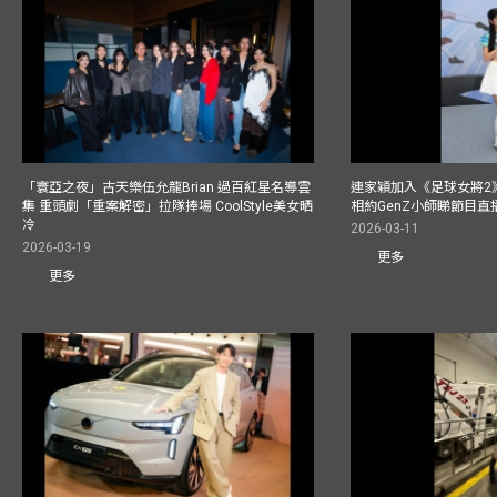
「寰亞之夜」古天樂伍允龍Brian 過百紅星名導雲
連家穎加入《足球女將2
集 重頭劇「重案解密」拉隊捧場 CoolStyle美女晒
相約GenZ小師睇節目直
冷
2026-03-11
2026-03-19
更多
更多