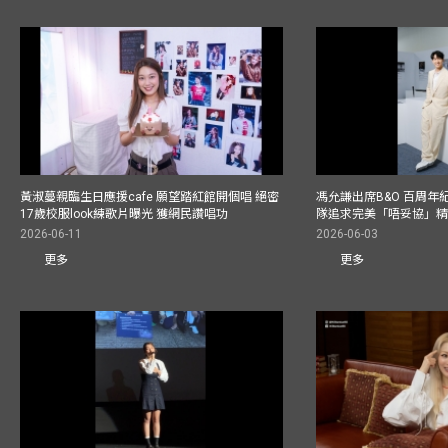
黃淑蔓親臨生日應援cafe 願望踏紅館開個唱 絕密
馮允謙出席B&O 百周年
17歲校服look練歌片曝光 獲網民讚唱功
隊追求完美「唔妥協」
2026-06-11
2026-06-03
更多
更多