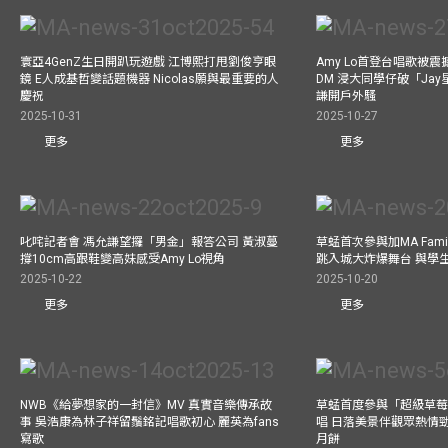
寰亞4GenZ生日開趴玩遊戲 江博熙打甩劉俊亨眼
Amy Lo首登台唱歌被
鏡 E人成基哲變話題機器 Nicolas願與最重要的人
DM 浸大同學仔破「Ja
慶祝
謙開戶外騷
2025-10-31
2025-10-27
更多
更多
叱咤記者會 馮允謙望攞「男金」報答公司 黃淑蔓
草蜢首次參與加MA Family 
撐10cm高跟鞋變高妹感受Amy Lo視角
跳入城大炸爆舞台 與學
2025-10-22
2025-10-20
更多
更多
NWB《給夢想家的一封信》MV 真實音樂傳承故
草蜢首度參與「超級草莓
事 吳浩康為林子祥留鬚銘記唱歌初心 麗英為fans
唱 日落美景伴觀眾熱情
寫歌
月餅