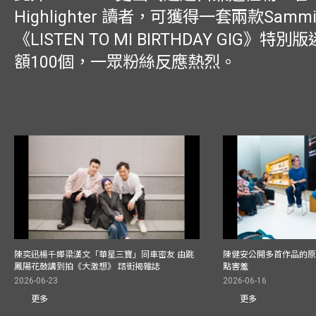
Highlighter 讀者，可獲得一套兩款Sam
《LISTEN TO MI BIRTHDAY GIG》
額100個，一眾粉絲反應熱烈。
陳奕迅楊千嬅梁漢文「華星三寶」同車密友 由跳
陳健安公開多首作品的原始
鳳陽花鼓講到拍《大激想》 踎街揭雜誌
點害羞
2026-06-23
2026-06-16
更多
更多