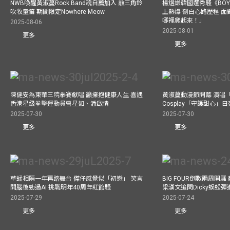
NWB喚醒黃淑蔓Rock Band魂自薦加入 敲三角鈴
楊煜謙韓國選秀騷《BOYS 
吹牧童笛 期間限定Nowhere Meow
上熱爆 剖白心路歷程 
哪裡爬起來！」
2025-08-06
2025-08-01
更多
更多
陳健安為東華三院拳賽獻唱 籲擁抱健康人生 喜遇
黃淑蔓動漫節開幕 演唱
香港星級拳擊運動員曹星如、潘啟情
Cosplay「守護甜心」
2025-07-30
2025-07-30
更多
更多
草蜢相隔一年再踏舞台 傑仔感覺似「初戀」 笑言
BIG FOUR倒數兩周開
開腦後勁過AI 挑戰明年40周年紅館騷
梁漢文追問Dicky蜈蚣
2025-07-29
2025-07-24
更多
更多