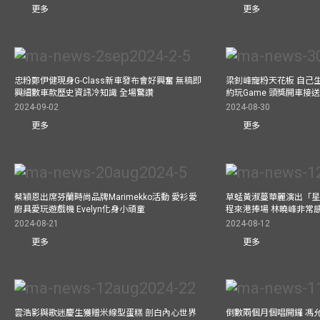
更多
更多
忠粉鄭伊健現身G-Class新車發布會好興奮 無稿即
梁釗峰寵粉天花板 自己生
興細數車款歷史資訊冷知識 全場驚讚
約玩Game 頭獎開車接
2024-09-02
2024-08-30
更多
更多
蔡穎恩出席芬蘭時尚品牌Marimekko活動 愛衫愛
草蜢黃淑蔓華麗演出「星光
廚具愛玩遊戲機 Evelyn化身小頑童
程來港捧場 林曉峰非常
2024-08-21
2024-08-12
更多
更多
雲浩影與歌迷慶生獲贈米線型蛋糕 剖白內心世界
倒數兩個月個唱開鑼 馮