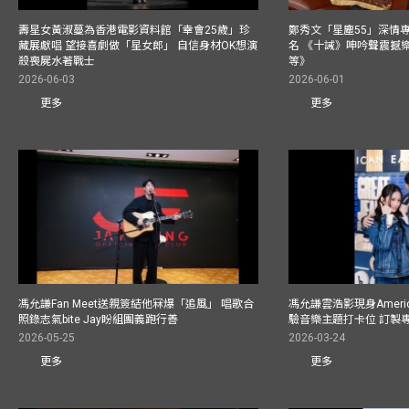
壽星女黃淑蔓為香港電影資料館「幸會25歲」珍
鄭秀文「星塵55」深情
藏展獻唱 望接喜劇做「星女郎」 自信身材OK想演
名 《十誡》呻吟聲震撼樂壇
殺喪屍水著戰士
等》
2026-06-03
2026-06-01
更多
更多
馮允謙Fan Meet送親簽結他冧爆「追風」 唱歌合
馮允謙雲浩影現身America
照錄志氣bite Jay盼組團義跑行善
驗音樂主題打卡位 訂製
2026-05-25
2026-03-24
更多
更多