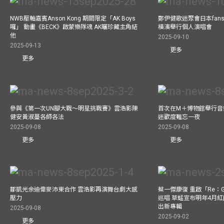
NWB壓軸嘉賓Anson Kong 期間限定「AK Boys
鄭伊健歌迷聚會日本fans
囉」 動畫《BECK》啟蒙樂隊魂 AK曬珍藏主角結
橫濱舉行個人演唱會
他
2025-09-10
2025-09-13
更多
更多
參與《第一次UN腳大戰～明星挑戰賽》雲浩影陳
首次在M＋博物館舉行音樂會
健安黃淑蔓各師各法
迷歡度難忘一夜
2025-09-08
2025-09-08
更多
更多
鄒凱光余迪偉麥沛東合作 雲浩影再演舞台劇大感
蔡一傑康復 重啟「Re：G
壓力
巡唱 草蜢宣布明年4月紅
出新專輯
2025-09-08
2025-09-02
更多