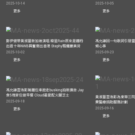
2025-10-14
2025-10-05
更多
更多
鄭伊健帶黃淑蔓新加坡演唱 韓星Rain原來是麵粉
馮允謙因一句歌詞引發靈感
出道十年NWB興奮衝出香港 Stephy騷纖腰美背
傾心事
2025-10-02
2025-09-23
更多
更多
馮允謙雲浩影駕麵包車遊走busking拍新廣告 Jay
食5塊麥包做早餐 Cloud最愛配火腿芝士
黃淑蔓雲浩影為東華三院
2025-09-18
費醫療捐助服務計劃
2025-09-16
更多
更多