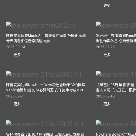
更多
陳健安為延音MusicSus音樂會打頭陣 鼓勵街頭年
馮允謙生日 驚喜獲Fan
青表演者相信音樂積極向前
衡創作與休息 必須優質
2025-03-04
2025-02-26
更多
更多
陳健安梁釗峰Nowhere Boys歌迷會聯乘BBQ團拜
《風雲》35周年 鄭伊健
Van熬豬髀加餸 釗峰心算稱冠 安仔掟水樽成MVP
書人旦哥「文丑丑」招牌
2025-02-21
2025-02-19
更多
更多
安仔傷後首度出戰渣馬 釗峰跑出個人最佳成績 蔡
Nowhere Boys大年