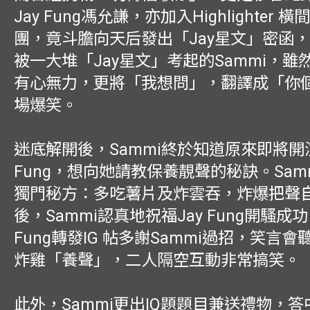
Jay Fung馮允謙，亦加入Highlighter 
團，竟斗膽向天后發出「Jay星文」密函
被一大堆「Jay星文」考起的Sammi，雖
有心無力，更將「我想問」，翻譯成「你
場爆笑。
迷底解開後，Sammi終於知道原來即將開演
Fung，想向她請教保養靚聲的秘訣。Sam
獨門秘方：多吃薯片及炸雲吞，炸爆把聲
後，Sammi認真地祝福Jay Fung開騷成功
Fung轉發IG 帖多謝Sammi過招，笑言
炸雞「養聲」，二人隔空互動非常搞笑。
此外，Sammi更出IQ題題目兼送禮物，