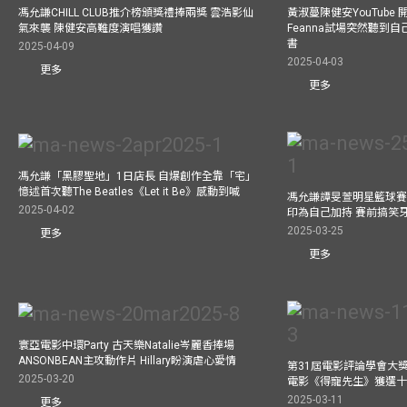
馮允謙CHILL CLUB推介榜頒獎禮捧兩獎 雲浩影仙
黃淑蔓陳健安YouTube 開
氣來襲 陳健安高難度演唱獲讚
Feanna試場突然聽到
書
2025-04-09
2025-04-03
更多
更多
馮允謙「黑膠聖地」1日店長 自爆創作全靠「宅」
憶述首次聽The Beatles《Let it Be》感動到喊
馮允謙譚旻萱明星籃球賽 
2025-04-02
印為自己加持 賽前搞笑
2025-03-25
更多
更多
寰亞電影中環Party 古天樂Natalie岑麗香捧場
ANSONBEAN主攻動作片 Hillary盼演虐心愛情
第31屆電影評論學會大獎
2025-03-20
電影《得寵先生》獲選
2025-03-11
更多