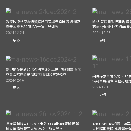
香港啟德體育園體藝館啟用首場音樂匯演 陳健安
Me& 互送自製聖誕咭 
與泰國樂團SCRUBB合唱一見如故
忘party抽獎中伏 Via
2024-12-24
2024-12-23
更多
更多
鄭伊健愛情新片《久別重逢》上映 現身謝票 與陳
卓賢合唱電影歌 被翻校服照笑言好殘忍
拍片探索本地文化 Vian與外
2024-12-16
沿電車線搵食 茶檔打邊
2024-12-10
更多
更多
馮允謙釗峰安仔Cloud出戰903 AllStar籃球賽 籃
ANSONBEAN相隔三
球女神譚旻萱狂入球 為女子組爭光 v
豆粉嘟咀賣萌 承諾變更