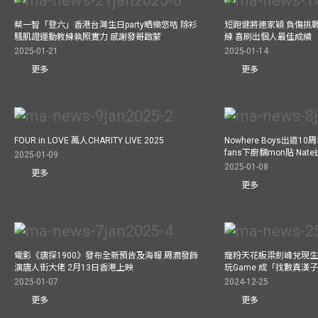
蔡一智「登六」香港台灣生日party晒樂悠咭 除衫
短跑健將連家穎 負傷挑戰
騷肌證運動教練執照實力 感謝發哥啟蒙
練 喜刷出個人最佳成績
2025-01-21
2025-01-14
更多
更多
FOUR in LOVE 萬人CHARITY LIVE 2025
Nowhere Boys出道1
fans下廚黐mon貼 Nat
2025-01-09
2025-01-08
更多
更多
電影《唐探1900》發布全新預告及海報 周潤發飾
寵粉天花板梁釗峰兌現生
演唐人街大佬 2月13日香港上映
玩Game 成「找數真漢
2025-01-07
2024-12-25
更多
更多