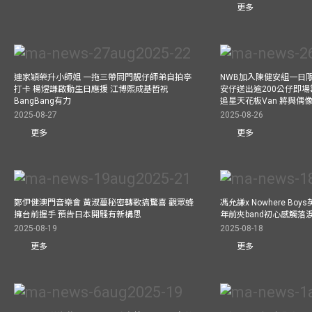
更多
連家穎榮升小師姐 一拖三帶同門靚仔師弟自拍亭
NWB加入陳健安組一日限定樂
打卡 楊煜謙啟動生日應援 江博熙成基哲祝
安仔送出逾200公仔即場
BangBang有力
追星天花板Van 將與
2025-08-27
2025-08-26
更多
更多
鄭伊健澳門音樂會 黃淑蔓秘密轉歌搞驚喜 觀眾蜂
馮允謙x Nowhere Bo
擁台前握手 預告日本開騷有新構思
年前夾band初心感觸落
2025-08-19
2025-08-18
更多
更多