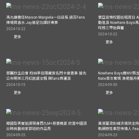
馮允謙擔任Maison Margiela一日店長 過百Fans
寰亞音樂校園巡唱首日 A
捧場買香水 Jay做足功課好專業
動落淚 Nowhere Bo
咤榜三甲勁興奮
2024-10-22
2024-10-22
更多
更多
鄧麗欣生日會 粉絲爭扭隱藏簽名閃卡做善事 搶先
Nowhere Boys應M
公布明年三月紅館處女騷 與fans齊灑淚
Nate首次奪獎 漁佬龍
2024-10-15
2024-09-30
更多
更多
韓國型男崔始源現身西九M+慈善晚宴 欣賞中國頂
黃淑蔓梁釗峰洪瑞珙主持
尖時尚藝術家郭培的作品秀
軌網戀性事恐怖情人 Fe
2024-09-25
2024-09-23