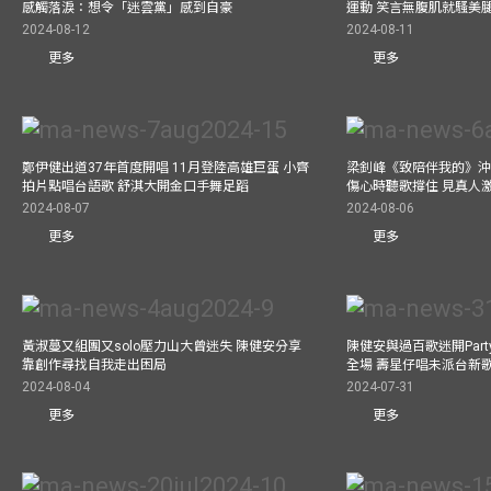
感觸落淚：想令「迷雲黨」感到自豪
運動 笑言無腹肌就騷美
2024-08-12
2024-08-11
更多
更多
鄭伊健出道37年首度開唱 11月登陸高雄巨蛋 小齊
梁釗峰《致陪伴我的》沖咖
拍片點唱台語歌 舒淇大開金口手舞足蹈
傷心時聽歌撐住 見真人
2024-08-07
2024-08-06
更多
更多
黃淑蔓又組團又solo壓力山大曾迷失 陳健安分享
陳健安與過百歌迷開Par
靠創作尋找自我走出困局
全場 壽星仔唱未派台新
2024-08-04
2024-07-31
更多
更多