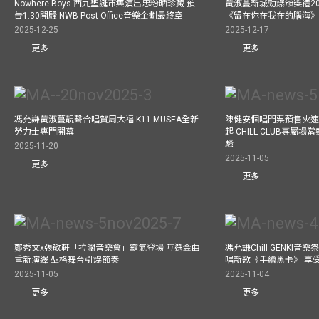
Nowhere Boys 西九聖誕市集演出忠粉晒珍藏 預
黃淑蔓新城勁爆頒獎禮20
告1.30開騷 NWB Post Office音樂企劃最終章
《留在你在我在的腦海
2025-12-25
2025-12-17
更多
更多
馮允謙黃淑蔓靚聲合唱賀周大福 K11 MUSEA全新
陳健安個唱門票預售火
勞力士專門開幕
起 CHILL CLUB專屬
騷
2025-11-20
2025-11-05
更多
更多
鄭秀文x張敬軒「拉濶音樂會」霸氣登場 互選金曲
馮允謙Chill GENKI音
重新演繹 型格舞台引爆節奏
唱新歌《手繪黑卡》 享
2025-11-05
2025-11-04
更多
更多