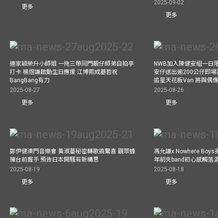
2025-09-02
更多
更多
連家穎榮升小師姐 一拖三帶同門靚仔師弟自拍亭
NWB加入陳健安組一日限定樂
打卡 楊煜謙啟動生日應援 江博熙成基哲祝
安仔送出逾200公仔即場
BangBang有力
追星天花板Van 將與
2025-08-27
2025-08-26
更多
更多
鄭伊健澳門音樂會 黃淑蔓秘密轉歌搞驚喜 觀眾蜂
馮允謙x Nowhere Bo
擁台前握手 預告日本開騷有新構思
年前夾band初心感觸落
2025-08-19
2025-08-18
更多
更多