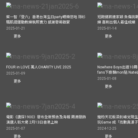
蔡一智「登六」香港台灣生日party晒樂悠咭 除衫
短跑健將連家穎 負傷挑戰
騷肌證運動教練執照實力 感謝發哥啟蒙
練 喜刷出個人最佳成績
2025-01-21
2025-01-14
更多
更多
FOUR in LOVE 萬人CHARITY LIVE 2025
Nowhere Boys出道1
fans下廚黐mon貼 Nat
2025-01-09
2025-01-08
更多
更多
電影《唐探1900》發布全新預告及海報 周潤發飾
寵粉天花板梁釗峰兌現生
演唐人街大佬 2月13日香港上映
玩Game 成「找數真漢
2025-01-07
2024-12-25
更多
更多