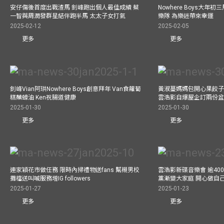
安仔傷後首度出戰渣馬 釗峰跑出個人最佳成績 蔡
Nowhere Boys大年
一智與周潤發群星結伴跑半馬 太太子女打氣
樂隊 為樂迷帶來幸運
2025-02-12
2025-02-05
更多
更多
釗峰Vian阿珙Nowhere Boys創意拜年 Van食蘿蔔
黃淑蔓媽媽包開心果餃子 
糕蘸蠔油 Ken祝腸道健康
雲浩影自爆屋企訂兩份盆
2025-01-30
2025-01-30
更多
更多
連家穎花市做任務 限時內掃禮物送fans 幫襯男校
雲浩影新碟音樂會 逾40
攤檔送叫喊服務增IG followers
黨漸變大家庭 開心做自
2025-01-27
2025-01-23
更多
更多