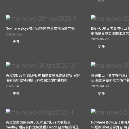
Nowhere Boys廣州音樂會 電影式搖滾顯才藝
BIG FOUR首次合體行
張衞健百厭史激嬲梁漢文
2025-05-28
2025-05-22
更多
更多
黃淑蔓DSE 打氣LIVE 壓軸嘉賓馮允謙陳健安 安仔
惠康推出「食早餐呀惠」
唱到氣咳當特別版 Jay考完試即作曲放鬆
心 鼓勵學童多吃均衡早
2025-04-30
2025-04-30
更多
更多
黃淑蔓邀請麗英為DSE考生開Live大唱動漫
Nowhere Boys五子到旺
medley 期待合作炮製港版J Rock 包辦填詞滿足
年輕Busker分享舞台 