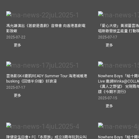
馮允謙演出《甚麼是喜劇》音樂會 向香港喜劇電
「愛心大使」黃淑蔓雲浩
影致敬
唱新歌發放正能量 打動
2025-07-22
2025-07-17
更多
更多
雲浩影SK-II夏肌READY Summer Tour 海港城維港
Nowhere Boys「給
busking《回憶半分鐘》好浪漫
Live 邀請Winka@CO
《異人之野望》 兌現兩
2025-07-17
版《今期不流行》
更多
2025-07-15
更多
陳健安生日會+ FC「本原族」成立3周年玩到尖叫
Nowhere Boys「給