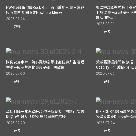
NWB喚醒黃淑蔓Rock Band魂自薦加入 敲三角鈴
楊煜謙韓國選秀騷《BOYS 
吹牧童笛 期間限定Nowhere Meow
上熱爆 剖白心路歷程 
哪裡爬起來！」
2025-08-06
2025-08-01
更多
更多
陳健安為東華三院拳賽獻唱 籲擁抱健康人生 喜遇
黃淑蔓動漫節開幕 演唱
香港星級拳擊運動員曹星如、潘啟情
Cosplay「守護甜心」
2025-07-30
2025-07-30
更多
更多
草蜢相隔一年再踏舞台 傑仔感覺似「初戀」 笑言
BIG FOUR倒數兩周開
開腦後勁過AI 挑戰明年40周年紅館騷
梁漢文追問Dicky蜈蚣
2025-07-29
2025-07-24
更多
更多