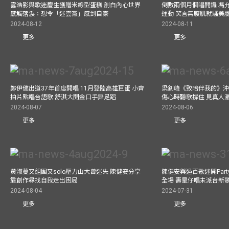
雲浩影與歌迷慶生獲贈米線型蛋糕 剖白內心世界
倒數兩個月個唱開鑼 馮
感觸落淚：想令「迷雲黨」感到自豪
運動 笑言無腹肌就騷美
2024-08-12
2024-08-11
更多
更多
鄭伊健出道37年首度開唱 11月登陸高雄巨蛋 小齊
梁釗峰《致陪伴我的》沖咖
拍片點唱台語歌 舒淇大開金口手舞足蹈
傷心時聽歌撐住 見真人
2024-08-07
2024-08-06
更多
更多
黃淑蔓又組團又solo壓力山大曾迷失 陳健安分享
陳健安與過百歌迷開Par
靠創作尋找自我走出困局
全場 壽星仔唱未派台新
2024-08-04
2024-07-31
更多
更多