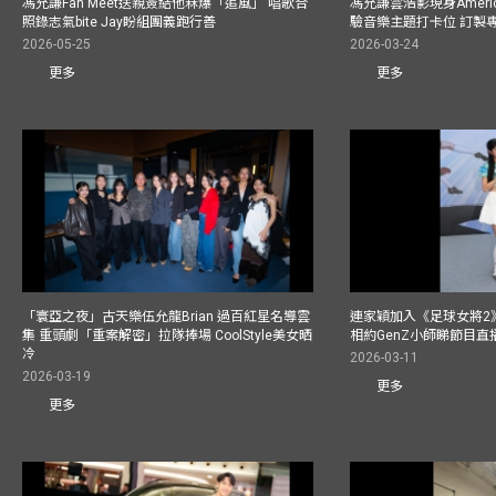
馮允謙Fan Meet送親簽結他冧爆「追風」 唱歌合
馮允謙雲浩影現身America
照錄志氣bite Jay盼組團義跑行善
驗音樂主題打卡位 訂製
2026-05-25
2026-03-24
更多
更多
「寰亞之夜」古天樂伍允龍Brian 過百紅星名導雲
連家穎加入《足球女將2
集 重頭劇「重案解密」拉隊捧場 CoolStyle美女晒
相約GenZ小師睇節目直
冷
2026-03-11
2026-03-19
更多
更多