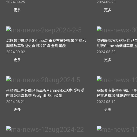
2024-09-25
2024-09-23
更多
更多
忠粉鄭伊健現身G-Class新車發布會好興奮 無稿即
梁釗峰寵粉天花板 自己生
興細數車款歷史資訊冷知識 全場驚讚
約玩Game 頭獎開車接
2024-09-02
2024-08-30
更多
更多
蔡穎恩出席芬蘭時尚品牌Marimekko活動 愛衫愛
草蜢黃淑蔓華麗演出「星光
廚具愛玩遊戲機 Evelyn化身小頑童
程來港捧場 林曉峰非常
2024-08-21
2024-08-12
更多
更多