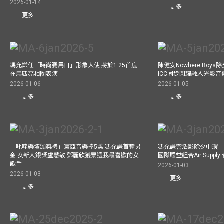
2026-01-14
更多
更多
馮允謙任「時尚賽馬日」形象大使 將於1.25首度
陳健安Nowhere Boy
在馬匹亮相圈表演
ICC同步閃耀融入光影音
2026-01-06
2026-01-05
更多
更多
「叱咤樂壇頒獎禮」寰亞音樂捧5獎 馮允謙首奪男
馮允謙雲浩影除夕中環「
金 女新人銀獎盧慧敏 鄧麗欣獲票選我最喜歡的女
國際殿堂組合Air Suppl
歌手
2026-01-03
2026-01-03
更多
更多