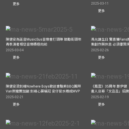
2025-03-11
更多
更多
陳健安為延音MusicSus音樂會打頭陣 鼓勵街頭年
馮允謙生日 驚喜獲Fan
青表演者相信音樂積極向前
衡創作與休息 必須優質
2025-03-04
2025-02-26
更多
更多
陳健安梁釗峰Nowhere Boys歌迷會聯乘BBQ團拜
《風雲》35周年 鄭伊健
Van熬豬髀加餸 釗峰心算稱冠 安仔掟水樽成MVP
書人旦哥「文丑丑」招牌
2025-02-21
2025-02-19
更多
更多