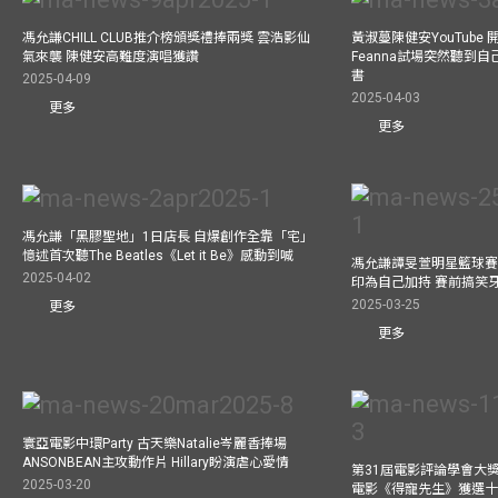
馮允謙CHILL CLUB推介榜頒獎禮捧兩獎 雲浩影仙
黃淑蔓陳健安YouTube 開
氣來襲 陳健安高難度演唱獲讚
Feanna試場突然聽到
書
2025-04-09
2025-04-03
更多
更多
馮允謙「黑膠聖地」1日店長 自爆創作全靠「宅」
憶述首次聽The Beatles《Let it Be》感動到喊
馮允謙譚旻萱明星籃球賽 
2025-04-02
印為自己加持 賽前搞笑
2025-03-25
更多
更多
寰亞電影中環Party 古天樂Natalie岑麗香捧場
ANSONBEAN主攻動作片 Hillary盼演虐心愛情
第31屆電影評論學會大獎
2025-03-20
電影《得寵先生》獲選