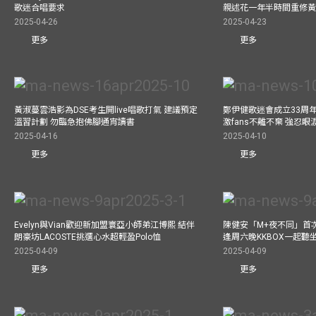
歌迷合唱要求
親述花一年半時間重修
2025-04-26
2025-04-23
更多
更多
黃淑蔓雲浩影為DSE考生開live唱歌打氣 建議預定
鄭伊健歌迷會成立33周年 
溫習計劃 勿臨急抱佛腳通宵讀書
激fans不離不棄 強忍
2025-04-16
2025-04-10
更多
更多
Evelyn與Vian歡迎新加盟寰亞小師弟江博熙 結伴
陳健安「M+夜不同」首
朗豪坊LACOSTE挑選心水超輕盈Polo恤
逢周六晚KKBOX一起聽
2025-04-09
2025-04-09
更多
更多