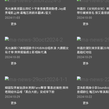
馮允謙黃淑蔓出席紅十字會善義賣啟動禮 Jay處
林嘉欣《女兒的女兒》東
男電影上映 最難忘將劇本翻譯J星文
帶珍藏索簽名 張艾嘉很
2024-11-03
2024-10-30
更多
更多
馮允謙與17歲韓國歌手GYUBIN合唱表演 大讚靚女
林嘉欣濶別東京影展20
有才華 齊齊擺貓甫士影相無代溝
嘉踏紅地毯
2024-10-30
2024-10-29
更多
更多
韓國型男崔始源來港與Fans擊掌 驚喜送擁抱 與林
雲浩影親身分享Soundc
老闆結伴品嚐「黑白大廚」安成宰下廚
意細節位 難忘MV導演
2024-10-29
2024-10-22
更多
更多