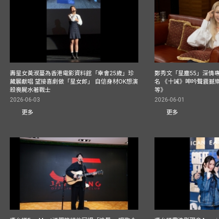
壽星女黃淑蔓為香港電影資料館「幸會25歲」珍
鄭秀文「星塵55」深情
藏展獻唱 望接喜劇做「星女郎」 自信身材OK想演
名 《十誡》呻吟聲震撼樂壇
殺喪屍水著戰士
等》
2026-06-03
2026-06-01
更多
更多