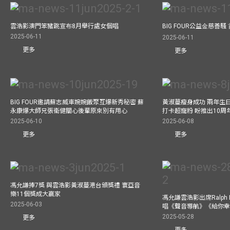
雲浩影澳門笨豬跳宣布8月舉行處女個唱
BIG FOUR公益⾦慈善
2025-06-11
2025-06-11
更多
更多
BIG FOUR邀請蘇志威車婉婉飯聚互爆新秀秘密 蘇
黃淑蔓瘦身成功 兩年生
永康爆大師兄張衞健關心後輩原來別有用心
打卡超寵粉 盼推出10周
2025-06-10
2025-06-08
更多
更多
馮允謙捧7獎 與雲浩影黃淑蔓港台頒獎禮 寰亞音
樂11個獎成大贏家
馮允謙雲浩影出席Ralph L
2025-06-03
唱《聲音導航》《給你
2025-05-28
更多
更多