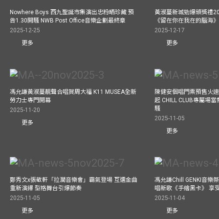
Nowhere Boys 西九聖誕市集演出忠粉晒珍藏 預
黃淑蔓新城勁爆頒獎禮20
告1.30開騷 NWB Post Office音樂企劃最終章
《留在你在我在的腦海
2025-12-25
2025-12-17
更多
更多
馮允謙黃淑蔓靚聲合唱賀周大福 K11 MUSEA全新
陳健安個唱門票預售火
勞力士專門開幕
起 CHILL CLUB專屬
騷
2025-11-20
2025-11-05
更多
更多
鄭秀文x張敬軒「拉濶音樂會」霸氣登場 互選金曲
馮允謙Chill GENKI音
重新演繹 型格舞台引爆節奏
唱新歌《手繪黑卡》 享
2025-11-05
2025-11-04
更多
更多