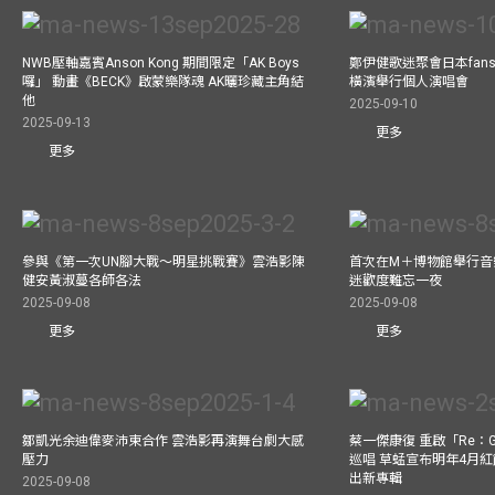
NWB壓軸嘉賓Anson Kong 期間限定「AK Boys
鄭伊健歌迷聚會日本fans
囉」 動畫《BECK》啟蒙樂隊魂 AK曬珍藏主角結
橫濱舉行個人演唱會
他
2025-09-10
2025-09-13
更多
更多
參與《第一次UN腳大戰～明星挑戰賽》雲浩影陳
首次在M＋博物館舉行音樂會
健安黃淑蔓各師各法
迷歡度難忘一夜
2025-09-08
2025-09-08
更多
更多
鄒凱光余迪偉麥沛東合作 雲浩影再演舞台劇大感
蔡一傑康復 重啟「Re：G
壓力
巡唱 草蜢宣布明年4月紅
出新專輯
2025-09-08