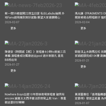
蔡一傑59歲筵開22席生日宴 私伙Labubu抽獎 外
馮允謙《FRAGMENTS O
地Fans趕飛機到賀好感動 願望大家健康開心
親簽傾偈合照唱歌仔 寵粉
2026-02-07
2026-02-04
更多
更多
陳健安《時間感【遲】》簽唱會4小時to簽逾三百
歐鎧淳上水跑馬拉松 挑
專輯 演唱會成功幫歌迷出pool 過半新臉孔 喜見
家穎超額完成10K賽 跳
BB粉出世
2026-01-21
2026-01-27
更多
更多
Nowhere Boys出道10年首辦商場簽唱會 破例有
黃淑蔓擔任「香港腦癇基
encore 誠邀太太西洋書法即席寫上款 Van：尊重
定要得》發放正能量 為
歌迷要好好睇睇
2026-01-07