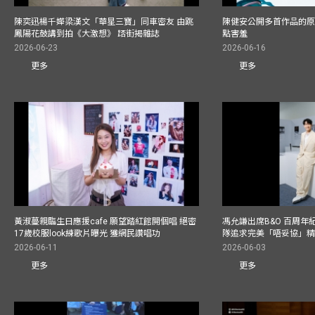
陳奕迅楊千嬅梁漢文「華星三寶」同車密友 由跳
陳健安公開多首作品的原始
鳳陽花鼓講到拍《大激想》 踎街揭雜誌
點害羞
2026-06-23
2026-06-16
更多
更多
黃淑蔓親臨生日應援cafe 願望踏紅館開個唱 絕密
馮允謙出席B&O 百周年
17歲校服look練歌片曝光 獲網民讚唱功
隊追求完美「唔妥協」
2026-06-11
2026-06-03
更多
更多