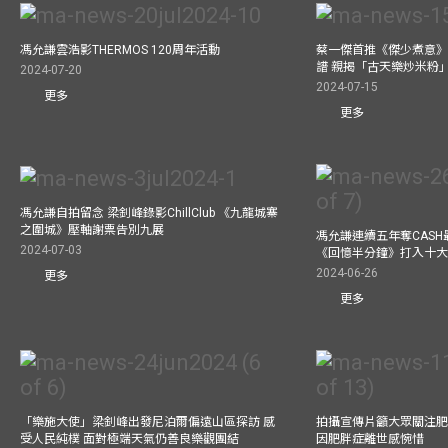
馮允謙雲浩影THERMOS 120周年活動
蔡一傑首推《傑少煮意》實
譜 親揭「古天樂炒米粉
2024-07-20
2024-07-15
更多
更多
馮允謙自拍留念 梁釗峰錄影ChillClub 《九龍城寨
之圍城》壓軸謝票告別九展
馮允謙連續五年奪CASH
2024-07-03
《回憶半分鐘》打入十
2024-06-26
更多
更多
「樂施大使」梁釗峰出發尼泊爾偏遠山區探訪 感
拍攝宣傳片籲大眾關注肥
受人民純樸 面對極端天氣仍善良樂觀團結
因肥胖症離世感惋惜