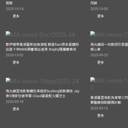
寫歌
月餅
2025-10-14
2025-10-05
更多
更多
鄭伊健帶黃淑蔓新加坡演唱 韓星Rain原來是麵粉
馮允謙因一句歌詞引發靈感
出道十年NWB興奮衝出香港 Stephy騷纖腰美背
傾心事
2025-10-02
2025-09-23
更多
更多
馮允謙雲浩影駕麵包車遊走busking拍新廣告 Jay
食5塊麥包做早餐 Cloud最愛配火腿芝士
黃淑蔓雲浩影為東華三院
2025-09-18
費醫療捐助服務計劃
2025-09-16
更多
更多