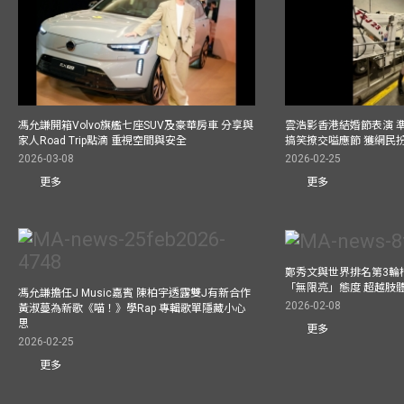
馮允謙開箱Volvo旗艦七座SUV及豪華房車 分享與
雲浩影香港結婚節表演 
家人Road Trip點滴 重視空間與安全
搞笑撩交嗌應節 獲網民
2026-03-08
2026-02-25
更多
更多
鄭秀文與世界排名第3輪
「無限亮」態度 超越肢
馮允謙擔任J Music嘉賓 陳柏宇透露雙J有新合作
2026-02-08
黃淑蔓為新歌《喵！》學Rap 專輯歌單隱藏小心
思
更多
2026-02-25
更多