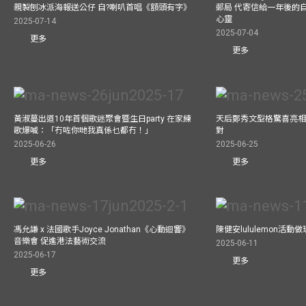
親製刨冰派海報送公仔 自?喇叭首唱《額頭有字》
郵局 代寄信給一年後的自
心靈
2025-07-14
2025-07-04
更多
更多
黃淑蔓出道10年首個歌迷聚會暨生日party 在家練
天后鄭秀文型格驚喜亮相C
歌爆喊：「冇咗你哋我真係乜都冇！」
對
2025-06-26
2025-06-25
更多
更多
馮允謙 x 法國歌手Joyce Jonathan《心動迴響》
陳健安lululemon活
音樂會 促進港法藝術交流
2025-06-11
2025-06-17
更多
更多