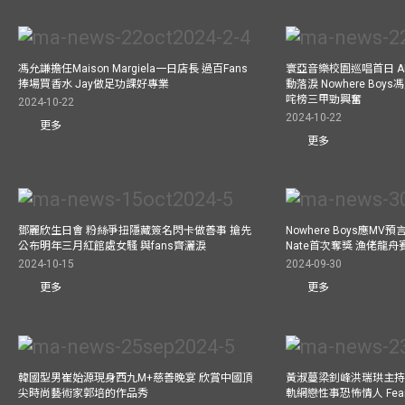
馮允謙擔任Maison Margiela一日店長 過百Fans
寰亞音樂校園巡唱首日 A
捧場買香水 Jay做足功課好專業
動落淚 Nowhere Bo
咤榜三甲勁興奮
2024-10-22
2024-10-22
更多
更多
鄧麗欣生日會 粉絲爭扭隱藏簽名閃卡做善事 搶先
Nowhere Boys應M
公布明年三月紅館處女騷 與fans齊灑淚
Nate首次奪獎 漁佬龍
2024-10-15
2024-09-30
更多
更多
韓國型男崔始源現身西九M+慈善晚宴 欣賞中國頂
黃淑蔓梁釗峰洪瑞珙主持
尖時尚藝術家郭培的作品秀
軌網戀性事恐怖情人 Fe