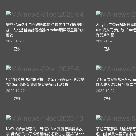
寰亞4GenZ生日開趴玩遊戲 江博熙打甩劉俊亨眼
Amy Lo首登台唱歌被
鏡 E人成基哲變話題機器 Nicolas願與最重要的人
DM 浸大同學仔破「Ja
慶祝
謙開戶外騷
2025-10-31
2025-10-27
更多
更多
叱咤記者會 馮允謙望攞「男金」報答公司 黃淑蔓
草蜢首次參與加MA Family 
撐10cm高跟鞋變高妹感受Amy Lo視角
跳入城大炸爆舞台 與學
2025-10-22
2025-10-20
更多
更多
NWB《給夢想家的一封信》MV 真實音樂傳承故
草蜢首度參與「超級草莓
事 吳浩康為林子祥留鬚銘記唱歌初心 麗英為fans
唱 日落美景伴觀眾熱情