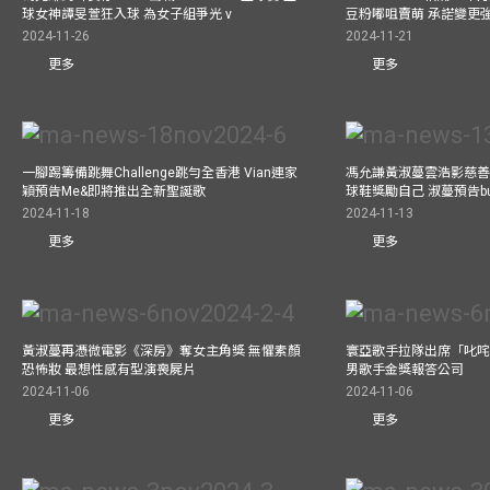
球女神譚旻萱狂入球 為女子組爭光 v
豆粉嘟咀賣萌 承諾變更
2024-11-26
2024-11-21
更多
更多
一腳踢籌備跳舞Challenge跳勻全香港 Vian連家
馮允謙黃淑蔓雲浩影慈善活
穎預告Me&即將推出全新聖誕歌
球鞋獎勵自己 淑蔓預告bus
2024-11-18
2024-11-13
更多
更多
黃淑蔓再憑微電影《深房》奪女主角獎 無懼素顏
寰亞歌手拉隊出席「叱咤
恐怖妝 最想性感有型演喪屍片
男歌手金獎報答公司
2024-11-06
2024-11-06
更多
更多