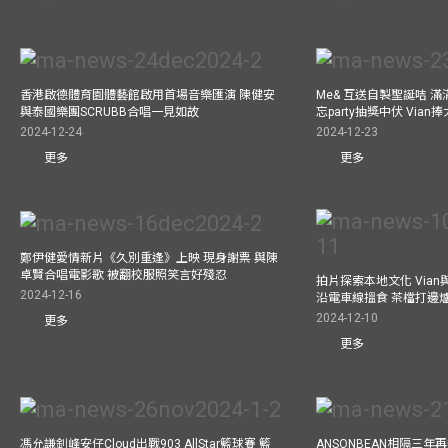
香港啟德體育園體藝館啟用首場音樂匯演 陳健安
Me& 互送自製聖誕咭 
與泰國樂團SCRUBB合唱一見如故
忘party抽獎中伏 Via
2024-12-24
2024-12-23
更多
更多
鄭伊健愛情新片《久別重逢》上映 現身謝票 與陳
卓賢合唱電影歌 被翻校服照笑言好殘忍
拍片探索本地文化 Vian與外
2024-12-16
沿電車線搵食 茶檔打邊
2024-12-10
更多
更多
馮允謙釗峰安仔Cloud出戰903 AllStar籃球賽 籃
ANSONBEAN相隔三