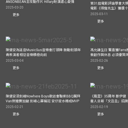
ANSONBEAN主攻動作片 Hillary盼演虐心愛情
第31屆電影評論學會大獎
2025-03-20
電影《得寵先生》獲選
2025-03-11
更多
更多
陳健安為延音MusicSus音樂會打頭陣 鼓勵街頭年
馮允謙生日 驚喜獲Fan
青表演者相信音樂積極向前
衡創作與休息 必須優質
2025-03-04
2025-02-26
更多
更多
陳健安梁釗峰Nowhere Boys歌迷會聯乘BBQ團拜
《風雲》35周年 鄭伊健
Van熬豬髀加餸 釗峰心算稱冠 安仔掟水樽成MVP
書人旦哥「文丑丑」招牌
2025-02-21
2025-02-19
更多
更多