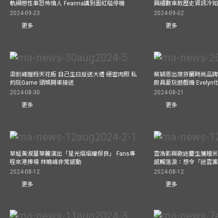
軌網戀性事恐怖情人 Feanna講到面紅嗌停機
興細數車款歷史資訊冷知
2024-09-23
2024-09-02
更多
更多
梁釗峰寵粉天花板 自己生日反送大禮 絕密肉照 私
蔡穎恩出席芬蘭時尚品牌Ma
約玩Game 頭獎開車接送
廚具愛玩遊戲機 Evely
2024-08-30
2024-08-21
更多
更多
草蜢黃淑蔓華麗演出「星光熠熠耀保良」 Fans專
雲浩影與歌迷慶生獲贈米
程來港捧場 林曉峰非常感動
感觸落淚：想令「迷雲
2024-08-12
2024-08-12
更多
更多