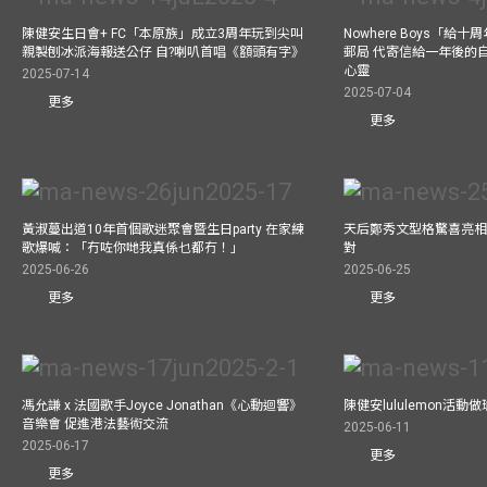
陳健安生日會+ FC「本原族」成立3周年玩到尖叫
Nowhere Boys「給
親製刨冰派海報送公仔 自?喇叭首唱《額頭有字》
郵局 代寄信給一年後的自
心靈
2025-07-14
2025-07-04
更多
更多
黃淑蔓出道10年首個歌迷聚會暨生日party 在家練
天后鄭秀文型格驚喜亮相C
歌爆喊：「冇咗你哋我真係乜都冇！」
對
2025-06-26
2025-06-25
更多
更多
馮允謙 x 法國歌手Joyce Jonathan《心動迴響》
陳健安lululemon活
音樂會 促進港法藝術交流
2025-06-11
2025-06-17
更多
更多