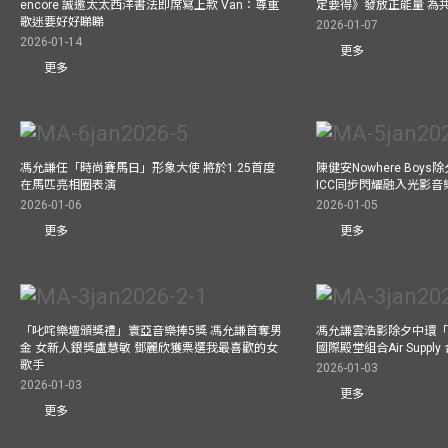
encore 誠邀太太西洋書法即席寫上款 Van：尊重
定要得》發放正能量 為
歌迷要好好睇睇
2026-01-07
2026-01-14
更多
更多
馮允謙任「時尚賽馬日」形象大使 將於1.25首度
陳健安Nowhere Boy
在馬匹亮相圈表演
ICC同步閃耀融入光影音
2026-01-06
2026-01-05
更多
更多
「叱咤樂壇頒獎禮」寰亞音樂捧5獎 馮允謙首奪男
馮允謙雲浩影除夕中環「
金 女新人銀獎盧慧敏 鄧麗欣獲票選我最喜歡的女
國際殿堂組合Air Suppl
歌手
2026-01-03
2026-01-03
更多
更多