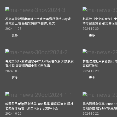
馮允謙黃淑蔓出席紅十字會善義賣啟動禮 Jay處
林嘉欣《女兒的女兒》東
男電影上映 最難忘將劇本翻譯J星文
帶珍藏索簽名 張艾嘉很
2024-11-03
2024-10-30
更多
更多
馮允謙與17歲韓國歌手GYUBIN合唱表演 大讚靚女
林嘉欣濶別東京影展20
有才華 齊齊擺貓甫士影相無代溝
嘉踏紅地毯
2024-10-30
2024-10-29
更多
更多
韓國型男崔始源來港與Fans擊掌 驚喜送擁抱 與林
雲浩影親身分享Soundc
老闆結伴品嚐「黑白大廚」安成宰下廚
意細節位 難忘MV導演
2024-10-29
2024-10-22