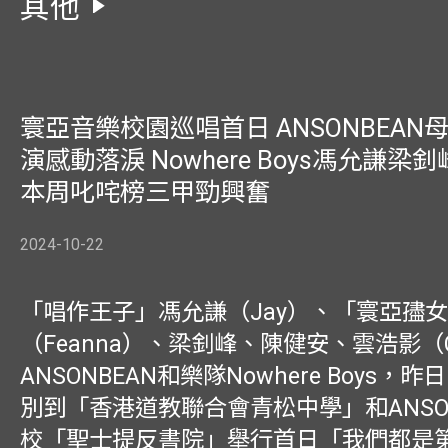
其他
寰亞音樂校園巡唱首日 ANSONBEAN
演感動落淚 Nowhere Boys馮允謙梁釗
本周叱咤榜三甲勁興奮
2024-10-22
「唱作王子」馮允謙（Jay）、「寰亞孻
（Feanna）、梁釗峰、陳健安、雲浩影（C
ANSONBEAN和樂隊Nowhere Boys，
別到「香港道教聯合會青松中學」和ANSO
校「聖士提反書院」舉行首日「我們都是第