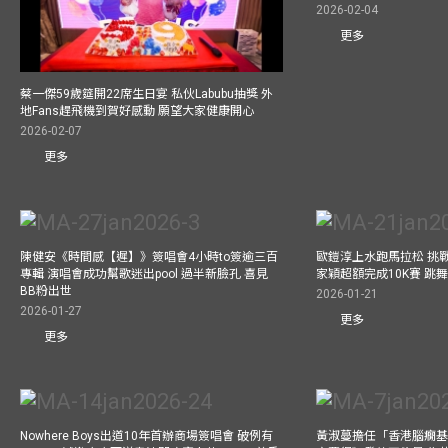
2026-02-04
更多
蔡一傑59歲筵開22席生日宴 私伙Labubu抽獎 外
地Fans趕飛機到賀好感動 願望大家健康開心
2026-02-07
更多
陳健安《時間感【遲】》簽唱會4小時to簽逾三百
歐鎧淳上水跑馬拉松 挑
專輯 演唱會成功幫歌迷出pool 過半新臉孔 喜見
家穎超額完成10K賽 跳
BB粉出世
2026-01-21
2026-01-27
更多
更多
Nowhere Boys出道10年首辦商場簽唱會 破例有
黃淑蔓擔任「香港腦癇基