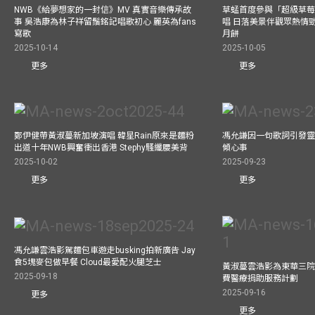
NWB《給夢想家的一封信》MV 真實音樂傳承故
草蜢首度參與「超級草莓
事 吳浩康為林子祥留鬚銘記唱歌初心 麗英為fans
唱 日落美景伴觀眾熱情
寫歌
月餅
2025-10-14
2025-10-05
更多
更多
鄭伊健帶黃淑蔓新加坡演唱 韓星Rain原來是麵粉
馮允謙因一句歌詞引發靈感
出道十年NWB興奮衝出香港 Stephy騷纖腰美背
傾心事
2025-10-02
2025-09-23
更多
更多
馮允謙雲浩影駕麵包車遊走busking拍新廣告 Jay
食5塊麥包做早餐 Cloud最愛配火腿芝士
黃淑蔓雲浩影為東華三院
2025-09-18
費醫療捐助服務計劃
2025-09-16
更多
更多