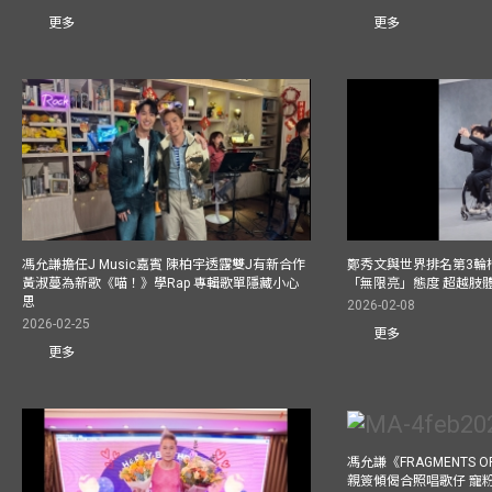
更多
更多
馮允謙擔任J Music嘉賓 陳柏宇透露雙J有新合作
鄭秀文與世界排名第3輪
黃淑蔓為新歌《喵！》學Rap 專輯歌單隱藏小心
「無限亮」態度 超越肢
思
2026-02-08
2026-02-25
更多
更多
馮允謙《FRAGMENTS O
親簽傾偈合照唱歌仔 寵粉