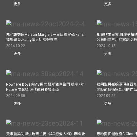
更多
更多
馮允謙擔任Maison Margiela一日店長 過百Fans
鄧麗欣生日會 粉絲爭扭
捧場買香水 Jay做足功課好專業
公布明年三月紅館處女騷 
2024-10-22
2024-10-15
更多
更多
Nowhere Boys應MV預言 騷前雙喜臨門 操拳7年
韓國型男崔始源現身西九
Nate首次奪獎 漁佬龍舟賽捧兩盃
尖時尚藝術家郭培的作
2024-09-30
2024-09-25
更多
更多
黃淑蔓梁釗峰洪瑞珙主持《AO戀愛大師》爆料 出
忠粉鄭伊健現身G-Clas