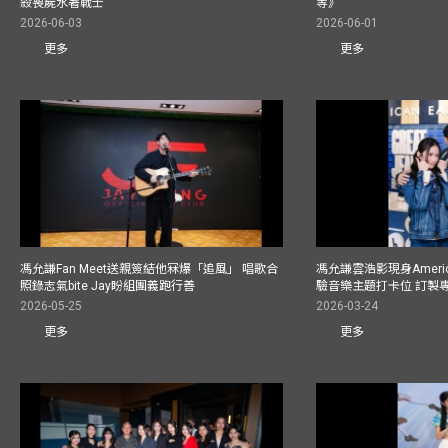
殺喪屍水著戰士
等》
2026-06-03
2026-06-01
更多
更多
馮允謙Fan Meet送親簽結他冧爆「追風」 唱歌合
馮允謙雲浩影現身America
照錄志氣bite Jay盼組團義跑行善
驗音樂主題打卡位 訂製
2026-05-25
2026-03-24
更多
更多