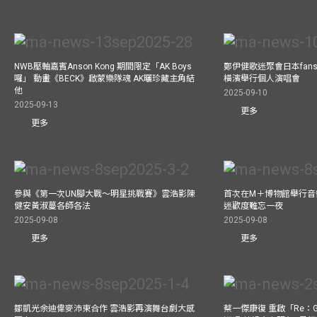
NWB壓軸嘉賓Anson Kong 期間限定「AK Boys
鄭伊健歌迷聚會日本fans
囉」 動畫《BECK》啟蒙樂隊魂 AK曬珍藏主角結
橫濱舉行個人演唱會
他
2025-09-10
2025-09-13
更多
更多
參與《第一次UN腳大戰～明星挑戰賽》雲浩影陳
首次在M＋博物館舉行音樂會
健安黃淑蔓各師各法
迷歡度難忘一夜
2025-09-08
2025-09-08
更多
更多
鄒凱光余迪偉麥沛東合作 雲浩影再演舞台劇大感
蔡一傑康復 重啟「Re：G