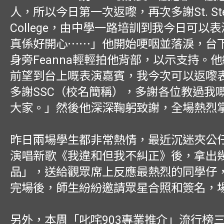
人，所以今日第一次返嚟，再次多謝St. Step
College，由中學一路培訓到我今日可以
真係好開心⋯⋯」他開始哽咽並落淚，台
身旁Feanna輕輕拍他背部，以示支持。
前望到台上嘅表演嘉賓，我今次可以返嚟
多謝SSC（校名簡稱），多謝各位教過我
大家。」然後他深深鞠躬致謝，全場熱烈
昨日兩場學生都非常熱情，最近沉迷夾公
演唱新歌《我違和但我不糾正》後，拿出
品」，送給觀眾席上反應最熱烈的同學仔
完場後，師生紛紛邀請眾星合照和簽名，
另外，本周「叱咤903專業推介」流行榜