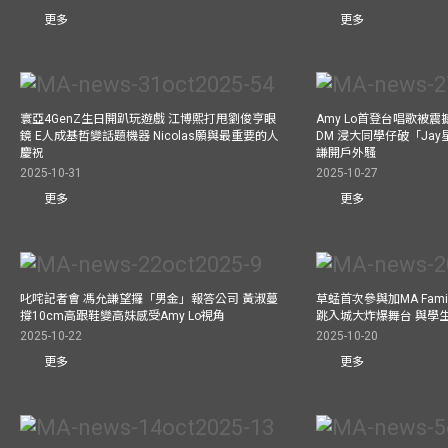
更多
更多
寰亞4GenZ生日開趴玩遊戲 江博熙打甩劉俊亨眼
Amy Lo首登台唱歌被
鏡 E人成基哲變話題機器 Nicolas願與最重要的人
DM 浸大同學仔破「Ja
慶祝
謙開戶外騷
2025-10-31
2025-10-27
更多
更多
叱咤記者會 馮允謙望攞「男金」報答公司 黃淑蔓
草蜢首次參與加MA Family 
撐10cm高跟鞋變高妹感受Amy Lo視角
跳入城大炸爆舞台 與學
2025-10-22
2025-10-20
更多
更多