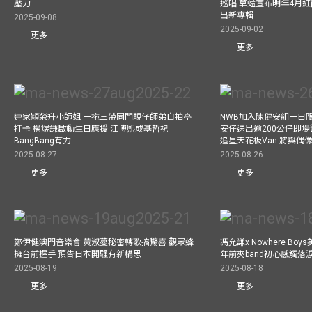
壓力
巡唱 草蜢宣布明年4月紅
出新專輯
2025-09-08
2025-09-02
更多
更多
連家穎榮升小師姐 一拖三帶同門靚仔師弟自拍亭
NWB加入陳健安組一日限定樂
打卡 楊煜謙啟動生日應援 江博熙成基哲祝
安仔送出逾200公仔即場
BangBang有力
追星天花板Van 將與
2025-08-27
2025-08-26
更多
更多
鄭伊健澳門音樂會 黃淑蔓秘密轉歌搞驚喜 觀眾蜂
馮允謙x Nowhere Bo
擁台前握手 預告日本開騷有新構思
年前夾band初心感觸落
2025-08-19
2025-08-18
更多
更多