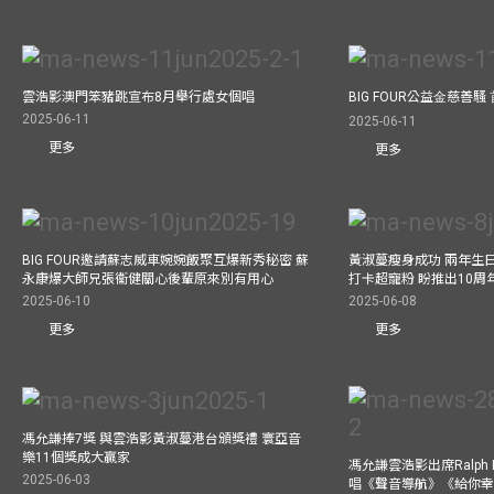
雲浩影澳門笨豬跳宣布8月舉行處女個唱
BIG FOUR公益⾦慈善
2025-06-11
2025-06-11
更多
更多
BIG FOUR邀請蘇志威車婉婉飯聚互爆新秀秘密 蘇
黃淑蔓瘦身成功 兩年生
永康爆大師兄張衞健關心後輩原來別有用心
打卡超寵粉 盼推出10周
2025-06-10
2025-06-08
更多
更多
馮允謙捧7獎 與雲浩影黃淑蔓港台頒獎禮 寰亞音
樂11個獎成大贏家
馮允謙雲浩影出席Ralph L
2025-06-03
唱《聲音導航》《給你