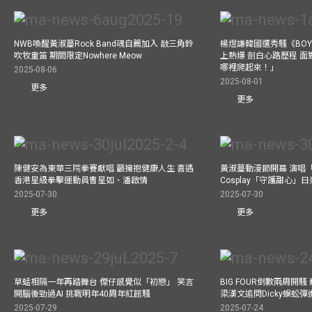
NWB喚醒黃淑蔓Rock Band魂自薦加入 敲三角鈴
楊煜謙韓國選秀騷《BOYS 
吹牧童笛 期間限定Nowhere Meow
上熱爆 剖白心路歷程 
哪裡爬起來！」
2025-08-06
2025-08-01
更多
更多
陳健安為東華三院拳賽獻唱 籲擁抱健康人生 喜遇
黃淑蔓動漫節開幕 演唱
香港星級拳擊運動員曹星如、潘啟情
Cosplay「守護甜心」
2025-07-30
2025-07-30
更多
更多
草蜢相隔一年再踏舞台 傑仔感覺似「初戀」 笑言
BIG FOUR倒數兩周開
開腦後勁過AI 挑戰明年40周年紅館騷
梁漢文追問Dicky蜈蚣
2025-07-29
2025-07-24