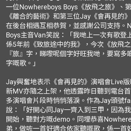
一位Nowhereboys Boys《放飛之旅》
《離合的藝術》和第三位Jay《會再見的
在後台相遇互相恭賀，並感謝公司支持。Now
Boys主音Van笑說：「我哋上一次有歌
係5年前《致旅途中的我》，今次《放飛
『旅』字，睇嚟呢個字好旺我哋，要寫多
字嘅歌。」
Jay興奮地表示《會再見的》演唱會Live
新MV亦隨之上架，他透露昨日聽到電台
多演唱會片段時悄悄落淚。作為Jay頭號fa
說：「好開心同Jay一齊入到三甲，因為
開始，聽對方嘅demo。同埋恭喜Nowhere
弟，做咗一首好適合依家聽嘅歌，係一首