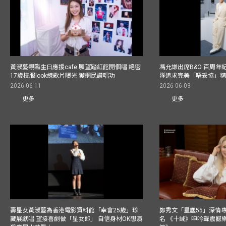
黃淑蔓親臨生日應援cafe 願望踏紅館開個唱 絕密
馮允謙出席B&O 百周年
17歲校服look練歌片曝光 獲網民讚唱功
隊追求完美「唔妥協」
2026-06-11
2026-06-03
更多
更多
壽星女黃淑蔓為香港電影資料館「幸會25歲」珍
鄭秀文「星塵55」深情
藏展獻唱 望接喜劇做「星女郎」 自信身材OK想演
名 《十誡》呻吟聲震撼樂壇