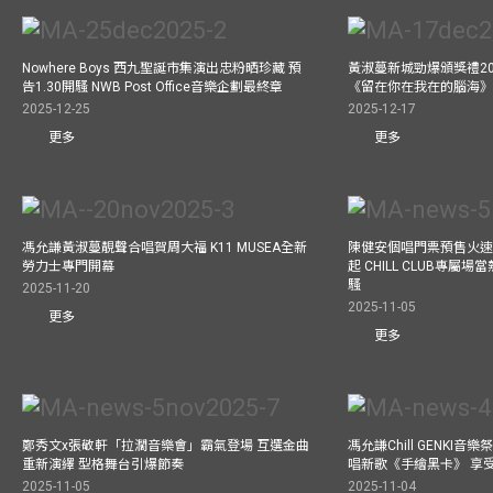
Nowhere Boys 西九聖誕市集演出忠粉晒珍藏 預
黃淑蔓新城勁爆頒獎禮20
告1.30開騷 NWB Post Office音樂企劃最終章
《留在你在我在的腦海
2025-12-25
2025-12-17
更多
更多
馮允謙黃淑蔓靚聲合唱賀周大福 K11 MUSEA全新
陳健安個唱門票預售火
勞力士專門開幕
起 CHILL CLUB專屬
騷
2025-11-20
2025-11-05
更多
更多
鄭秀文x張敬軒「拉濶音樂會」霸氣登場 互選金曲
馮允謙Chill GENKI音
重新演繹 型格舞台引爆節奏
唱新歌《手繪黑卡》 享
2025-11-05
2025-11-04