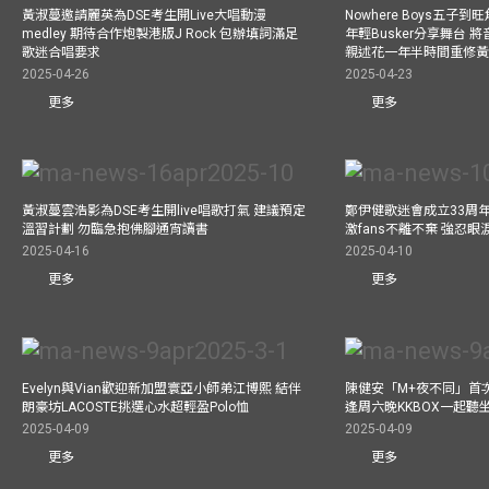
黃淑蔓邀請麗英為DSE考生開Live大唱動漫
Nowhere Boys五子到旺
medley 期待合作炮製港版J Rock 包辦填詞滿足
年輕Busker分享舞台 
歌迷合唱要求
親述花一年半時間重修
2025-04-26
2025-04-23
更多
更多
黃淑蔓雲浩影為DSE考生開live唱歌打氣 建議預定
鄭伊健歌迷會成立33周年 
溫習計劃 勿臨急抱佛腳通宵讀書
激fans不離不棄 強忍
2025-04-16
2025-04-10
更多
更多
Evelyn與Vian歡迎新加盟寰亞小師弟江博熙 結伴
陳健安「M+夜不同」首
朗豪坊LACOSTE挑選心水超輕盈Polo恤
逢周六晚KKBOX一起聽
2025-04-09
2025-04-09
更多
更多