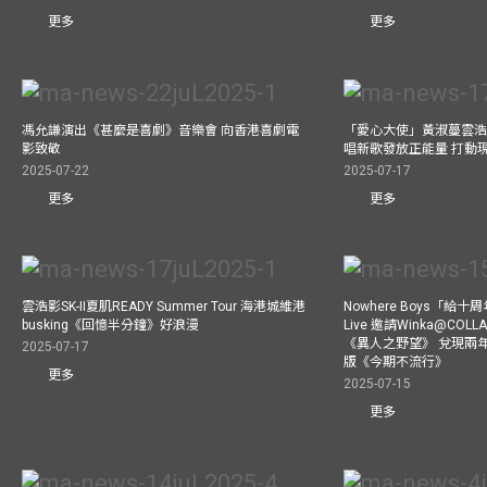
更多
更多
馮允謙演出《甚麼是喜劇》音樂會 向香港喜劇電
「愛心大使」黃淑蔓雲浩
影致敬
唱新歌發放正能量 打動
2025-07-22
2025-07-17
更多
更多
雲浩影SK-II夏肌READY Summer Tour 海港城維港
Nowhere Boys「給
busking《回憶半分鐘》好浪漫
Live 邀請Winka@CO
《異人之野望》 兌現兩
2025-07-17
版《今期不流行》
更多
2025-07-15
更多