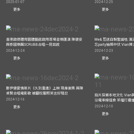
2025-01-07
2024-12-25
更多
更多
香港啟德體育園體藝館啟用首場音樂匯演 陳健安
Me& 互送自製聖誕咭 
與泰國樂團SCRUBB合唱一見如故
忘party抽獎中伏 Via
2024-12-24
2024-12-23
更多
更多
鄭伊健愛情新片《久別重逢》上映 現身謝票 與陳
卓賢合唱電影歌 被翻校服照笑言好殘忍
拍片探索本地文化 Vian與外
2024-12-16
沿電車線搵食 茶檔打邊
2024-12-10
更多
更多