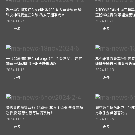
馮允謙釗峰安仔Cloud出戰903 AllStar籃球賽 籃
ANSONBEAN相隔三
球女神譚旻萱狂入球 為女子組爭光 v
豆粉嘟咀賣萌 承諾變更
2024-11-26
2024-11-21
更多
更多
一腳踢籌備跳舞Challenge跳勻全香港 Vian連家
馮允謙黃淑蔓雲浩影慈善活
穎預告Me&即將推出全新聖誕歌
球鞋獎勵自己 淑蔓預告bus
2024-11-18
2024-11-13
更多
更多
黃淑蔓再憑微電影《深房》奪女主角獎 無懼素顏
寰亞歌手拉隊出席「叱咤
恐怖妝 最想性感有型演喪屍片
男歌手金獎報答公司
2024-11-06
2024-11-06
更多
更多