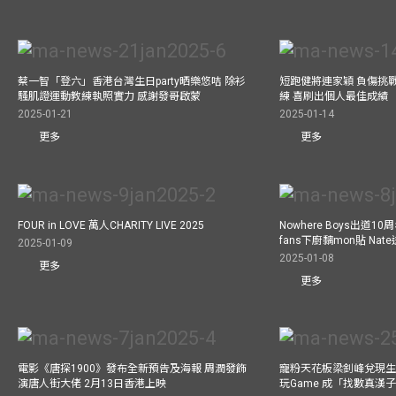
蔡一智「登六」香港台灣生日party晒樂悠咭 除衫
短跑健將連家穎 負傷挑戰
騷肌證運動教練執照實力 感謝發哥啟蒙
練 喜刷出個人最佳成績
2025-01-21
2025-01-14
更多
更多
FOUR in LOVE 萬人CHARITY LIVE 2025
Nowhere Boys出道1
fans下廚黐mon貼 Nat
2025-01-09
2025-01-08
更多
更多
電影《唐探1900》發布全新預告及海報 周潤發飾
寵粉天花板梁釗峰兌現生
演唐人街大佬 2月13日香港上映
玩Game 成「找數真漢