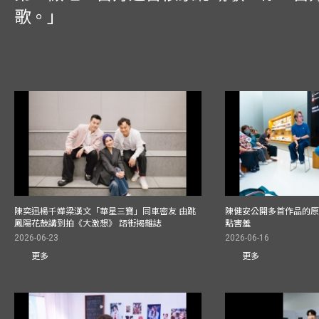
歌。」
陳奕迅楊千嬅梁漢文「華星三寶」同車密友 由跳
陳健安公開多首作品的原始
鳳陽花鼓講到拍《大激想》 踎街揭雜誌
點害羞
2026-06-23
2026-06-16
更多
更多