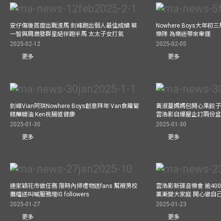
安仔傷後首度出戰渣馬 釗峰跑出個人最佳成績 蔡
Nowhere Boys大年
一智與周潤發群星結伴跑半馬 太太子女打氣
樂隊 為樂迷帶來幸運
2025-02-12
2025-02-05
更多
更多
釗峰Vian阿珙Nowhere Boys創意拜年 Van食蘿蔔
黃淑蔓媽媽包開心果餃子 
糕蘸蠔油 Ken祝腸道健康
雲浩影自爆屋企訂兩份盆
2025-01-30
2025-01-30
更多
更多
連家穎花市做任務 限時內掃禮物送fans 幫襯男校
雲浩影新碟音樂會 逾40
攤檔送叫喊服務增IG followers
黨漸變大家庭 開心做自
2025-01-27
2025-01-23
更多
更多