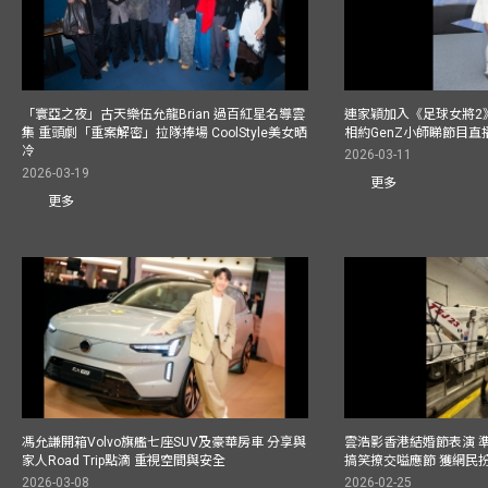
「寰亞之夜」古天樂伍允龍Brian 過百紅星名導雲
連家穎加入《足球女將2
集 重頭劇「重案解密」拉隊捧場 CoolStyle美女晒
相約GenZ小師睇節目直
冷
2026-03-11
2026-03-19
更多
更多
馮允謙開箱Volvo旗艦七座SUV及豪華房車 分享與
雲浩影香港結婚節表演 
家人Road Trip點滴 重視空間與安全
搞笑撩交嗌應節 獲網民
2026-03-08
2026-02-25