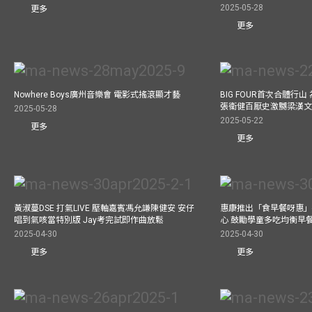
2025-05-28
更多
更多
Nowhere Boys廣州音樂會 電影式搖滾顯才藝
BIG FOUR首次合體行
張衞健百厭史激嬲梁漢文
2025-05-28
2025-05-22
更多
更多
黃淑蔓DSE 打氣LIVE 壓軸嘉賓馮允謙陳健安 安仔
惠康推出「食早餐呀惠」
唱到氣咳當特別版 Jay考完試即作曲放鬆
心 鼓勵學童多吃均衡早
2025-04-30
2025-04-30
更多
更多