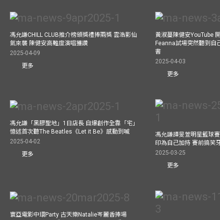
馮允謙CHILL CLUB推介榜頒獎禮捧兩獎 雲浩影仙
黃淑蔓陳健安YouTube 開
氣來襲 陳健安高難度演唱獲讚
Feanna試場突然聽到
書
2025-04-09
2025-04-03
更多
更多
馮允謙「黑膠聖地」1日店長 自爆創作全靠「宅」
憶述首次聽The Beatles《Let it Be》感動到喊
馮允謙譚旻萱明星籃球賽 
2025-04-02
印為自己加持 賽前搞笑
2025-03-25
更多
更多
寰亞電影中環Party 古天樂Natalie岑麗香捧場