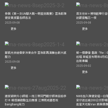
參與《第一次UN腳大戰～明星挑戰賽》雲浩影陳
首次在M＋博物館舉行音樂會
健安黃淑蔓各師各法
迷歡度難忘一夜
2025-09-08
2025-09-08
更多
更多
鄒凱光余迪偉麥沛東合作 雲浩影再演舞台劇大感
蔡一傑康復 重啟「Re：G
壓力
巡唱 草蜢宣布明年4月紅
出新專輯
2025-09-08
2025-09-02
更多
更多
連家穎榮升小師姐 一拖三帶同門靚仔師弟自拍亭
NWB加入陳健安組一日限定樂
打卡 楊煜謙啟動生日應援 江博熙成基哲祝
安仔送出逾200公仔即場
BangBang有力
追星天花板Van 將與