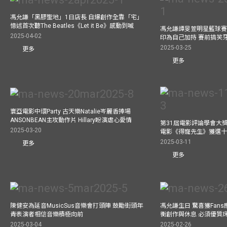
馮允謙「黑膠聖地」1日店長 自爆創作全靠「宅」
憶述首次聽The Beatles《Let it Be》感動到喊
馮允謙譚旻萱明星籃球賽 
2025-04-02
印為自己加持 賽前搞笑
2025-03-25
更多
更多
寰亞電影中環Party 古天樂Natalie岑麗香捧場
ANSONBEAN主攻動作片 Hillary盼演虐心愛情
第31屆電影評論學會大獎
2025-03-20
電影《得寵先生》獲選
2025-03-11
更多
更多
陳健安為延音MusicSus音樂會打頭陣 鼓勵街頭年
馮允謙生日 驚喜獲Fan
青表演者相信音樂積極向前
衡創作與休息 必須優質
2025-03-04
2025-02-26