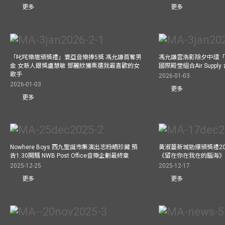
更多
更多
「叱咤樂壇頒獎禮」寰亞音樂捧5獎 馮允謙首奪男
馮允謙雲浩影除夕中環「
金 女新人銀獎盧慧敏 鄧麗欣獲票選我最喜歡的女
國際殿堂組合Air Suppl
歌手
2026-01-03
2026-01-03
更多
更多
Nowhere Boys 西九聖誕市集演出忠粉晒珍藏 預
黃淑蔓新城勁爆頒獎禮20
告1.30開騷 NWB Post Office音樂企劃最終章
《留在你在我在的腦海
2025-12-25
2025-12-17
更多
更多