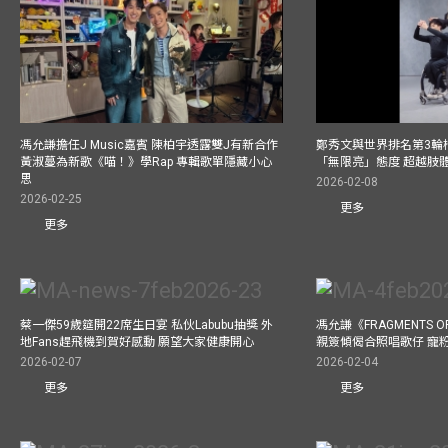
馮允謙擔任J Music嘉賓 陳柏宇透露雙J有新合作
鄭秀文與世界排名第3輪
黃淑蔓為新歌《喵！》學Rap 專輯歌單隱藏小心
「無限亮」態度 超越肢
思
2026-02-08
2026-02-25
更多
更多
蔡一傑59歲筵開22席生日宴 私伙Labubu抽獎 外
馮允謙《FRAGMENTS O
地Fans趕飛機到賀好感動 願望大家健康開心
親簽傾偈合照唱歌仔 寵粉
2026-02-07
2026-02-04
更多
更多