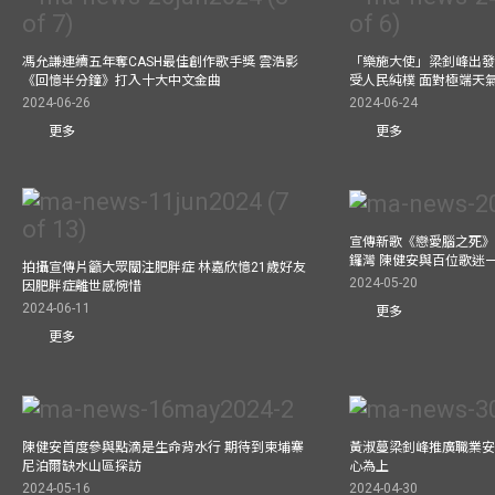
馮允謙連續五年奪CASH最佳創作歌手獎 雲浩影
「樂施大使」梁釗峰出發
《回憶半分鐘》打入十大中文金曲
受人民純樸 面對極端天
2024-06-26
2024-06-24
更多
更多
宣傳新歌《戀愛腦之死》
鑼灣 陳健安與百位歌迷
拍攝宣傳片籲大眾關注肥胖症 林嘉欣憶21歲好友
2024-05-20
因肥胖症離世感惋惜
2024-06-11
更多
更多
陳健安首度參與點滴是生命背水行 期待到柬埔寨
黃淑蔓梁釗峰推廣職業安
尼泊爾缺水山區探訪
心為上
2024-05-16
2024-04-30