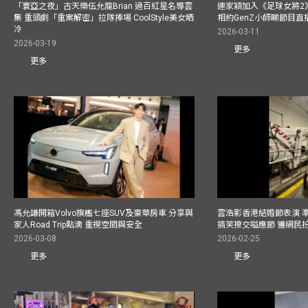
「寰亞之夜」古天樂伍允龍Brian 過百紅星名導雲
連家穎加入《足球女將2
集 重頭劇「重案解密」拉隊捧場 CoolStyle美女晒
相約GenZ小師睇節目直
冷
2026-03-11
2026-03-19
更多
更多
馮允謙開箱Volvo旗艦七座SUV及豪華房車 分享與
雲浩影香港結婚節表演 
家人Road Trip點滴 重視空間與安全
搞笑撩交嗌應節 獲網民
2026-03-08
2026-02-25
更多
更多