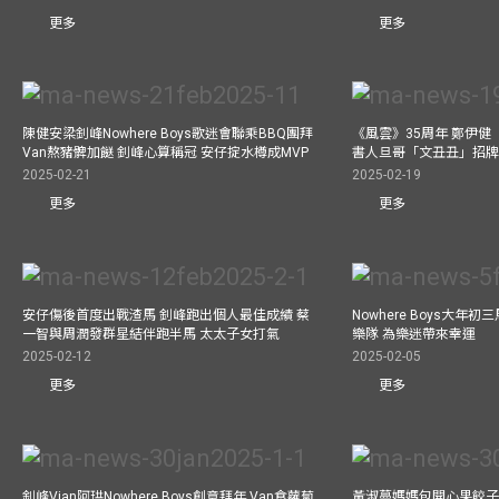
更多
更多
陳健安梁釗峰Nowhere Boys歌迷會聯乘BBQ團拜
《風雲》35周年 鄭伊健
Van熬豬髀加餸 釗峰心算稱冠 安仔掟水樽成MVP
書人旦哥「文丑丑」招牌
2025-02-21
2025-02-19
更多
更多
安仔傷後首度出戰渣馬 釗峰跑出個人最佳成績 蔡
Nowhere Boys大年
一智與周潤發群星結伴跑半馬 太太子女打氣
樂隊 為樂迷帶來幸運
2025-02-12
2025-02-05
更多
更多
釗峰Vian阿珙Nowhere Boys創意拜年 Van食蘿蔔
黃淑蔓媽媽包開心果餃子 