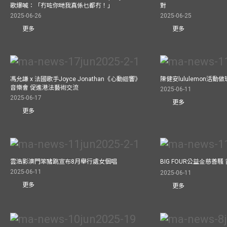
歌爆喊：「冇咗你哋我真係乜都冇！」
對
2025-06-26
2025-06-25
更多
更多
馮允謙 x 法國歌手Joyce Jonathan《心動迴響》
陳健安lululemon活
音樂會 促進港法藝術交流
2025-06-11
2025-06-17
更多
更多
雲浩影澳門笨豬跳宣布8月舉行處女個唱
BIG FOUR公益⾦慈善
2025-06-11
2025-06-11
更多
更多