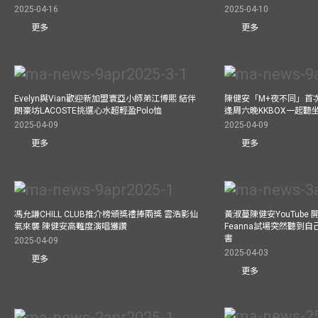
2025-04-16
2025-04-10
更多
更多
Evelyn與Vian歡迎新加盟寰亞小師弟江博熙 結伴
陳健安「M+夜不同」首
朗豪坊LACOSTE挑選心水超輕盈Polo恤
逢周六晚KKBOX一起聽
2025-04-09
2025-04-09
更多
更多
馮允謙CHILL CLUB推介榜頒獎禮捧兩獎 雲浩影仙
黃淑蔓陳健安YouTube 開
氣來襲 陳健安高難度演唱獲讚
Feanna試場突然聽到
書
2025-04-09
2025-04-03
更多
更多