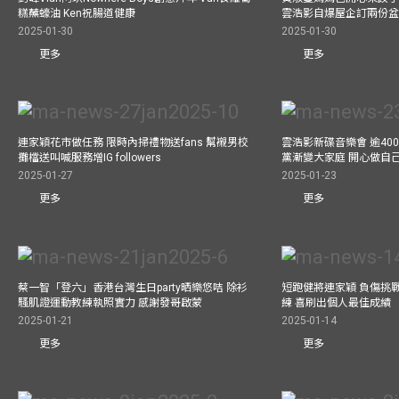
糕蘸蠔油 Ken祝腸道健康
雲浩影自爆屋企訂兩份盆
2025-01-30
2025-01-30
更多
更多
連家穎花市做任務 限時內掃禮物送fans 幫襯男校
雲浩影新碟音樂會 逾40
攤檔送叫喊服務增IG followers
黨漸變大家庭 開心做自
2025-01-27
2025-01-23
更多
更多
蔡一智「登六」香港台灣生日party晒樂悠咭 除衫
短跑健將連家穎 負傷挑戰
騷肌證運動教練執照實力 感謝發哥啟蒙
練 喜刷出個人最佳成績
2025-01-21
2025-01-14
更多
更多