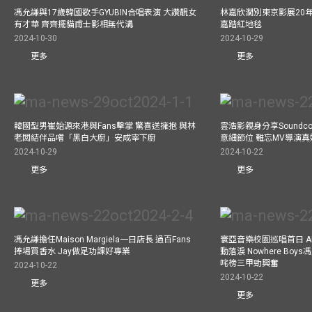
馮允謙與17歲韓國歌手GYUBIN合唱表演 大讚靚女
林嘉欣濶別東京影展20
有才華 齊齊擺貓甫士影相無代溝
嘉踏紅地毯
2024-10-30
2024-10-29
更多
更多
韓國型男崔始源來港與Fans擊掌 驚喜送擁抱 與林
雲浩影親身分享Soundc
老闆結伴品嚐「黑白大廚」安成宰下廚
意細節位 難忘MV導演
2024-10-29
2024-10-22
更多
更多
馮允謙擔任Maison Margiela一日店長 過百Fans
寰亞音樂校園巡唱首日 A
捧場買香水 Jay做足功課好專業
動落淚 Nowhere Bo
咤榜三甲勁興奮
2024-10-22
2024-10-22
更多
更多