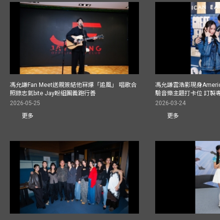
馮允謙Fan Meet送親簽結他冧爆「追風」 唱歌合
馮允謙雲浩影現身America
照錄志氣bite Jay盼組團義跑行善
驗音樂主題打卡位 訂製
2026-05-25
2026-03-24
更多
更多