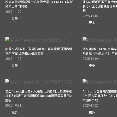
馮允謙黃淑蔓靚聲合唱賀周大福 K11 MUSEA全新
陳健安個唱門票預售火
勞力士專門開幕
起 CHILL CLUB專屬
騷
2025-11-20
2025-11-05
更多
更多
鄭秀文x張敬軒「拉濶音樂會」霸氣登場 互選金曲
馮允謙Chill GENKI音
重新演繹 型格舞台引爆節奏
唱新歌《手繪黑卡》 享
2025-11-05
2025-11-04
更多
更多
寰亞4GenZ生日開趴玩遊戲 江博熙打甩劉俊亨眼
Amy Lo首登台唱歌被
鏡 E人成基哲變話題機器 Nicolas願與最重要的人
DM 浸大同學仔破「Ja
慶祝
謙開戶外騷
2025-10-31
2025-10-27
更多
更多