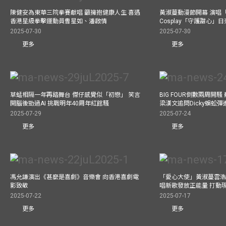
陳健安為東華三院拳賽獻唱 籲擁抱健康人生 喜遇
黃淑蔓動漫節開幕 演唱
香港星級拳擊運動員曹星如、潘啟情
Cosplay「守護甜心」
2025-07-30
2025-07-30
更多
更多
草蜢相隔一年再踏舞台 傑仔感覺似「初戀」 笑言
BIG FOUR倒數兩周開
開腦後勁過AI 挑戰明年40周年紅館騷
梁漢文追問Dicky蜈蚣
2025-07-29
2025-07-24
更多
更多
馮允謙演出《甚麼是喜劇》音樂會 向香港喜劇電
「愛心大使」黃淑蔓雲浩
影致敬
唱新歌發放正能量 打動
2025-07-22
2025-07-17
更多
更多