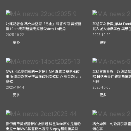
叱咤記者會 馮允謙望攞「男金」報答公司 黃淑蔓
草蜢首次參與加MA Family 
撐10cm高跟鞋變高妹感受Amy Lo視角
跳入城大炸爆舞台 與學
2025-10-22
2025-10-20
更多
更多
NWB《給夢想家的一封信》MV 真實音樂傳承故
草蜢首度參與「超級草莓
事 吳浩康為林子祥留鬚銘記唱歌初心 麗英為fans
唱 日落美景伴觀眾熱情
寫歌
月餅
2025-10-14
2025-10-05
更多
更多
鄭伊健帶黃淑蔓新加坡演唱 韓星Rain原來是麵粉
馮允謙因一句歌詞引發靈感
出道十年NWB興奮衝出香港 Stephy騷纖腰美背
傾心事