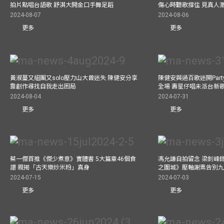
拍片點唱台語歌 舒淇大開金口手舞足蹈
傷心時聽歌撐住 見真人
2024-08-07
2024-08-06
更多
更多
黃淑蔓又組團又solo壓力山大曾迷失 陳健安分享
陳健安與過百歌迷開Par
靠創作尋找自我走出困局
全場 壽星仔唱未派台新
2024-08-04
2024-07-31
更多
更多
蔡一傑首推《傑少煮意》實體書 5大篇章46個食
馮允謙自拍留念 梁釗峰錄影C
譜 親揭「古天樂炒米粉」真身
之圍城》壓軸謝票告別
2024-07-15
2024-07-03
更多
更多