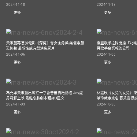
2024-11-18
2024-11-13
更多
更多
黃淑蔓再憑微電影《深房》奪女主角獎 無懼素顏
寰亞歌手拉隊出席「叱咤
恐怖妝 最想性感有型演喪屍片
男歌手金獎報答公司
2024-11-06
2024-11-06
更多
更多
馮允謙黃淑蔓出席紅十字會善義賣啟動禮 Jay處
林嘉欣《女兒的女兒》東
男電影上映 最難忘將劇本翻譯J星文
帶珍藏索簽名 張艾嘉很
2024-11-03
2024-10-30
更多
更多