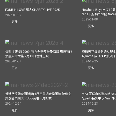
FOUR in LOVE 萬人CHARITY LIVE 2025
Nowhere Boys出道1
fans下廚黐mon貼 Nat
2025-01-09
2025-01-08
更多
更多
電影《唐探1900》發布全新預告及海報 周潤發飾
寵粉天花板梁釗峰兌現生
演唐人街大佬 2月13日香港上映
玩Game 成「找數真漢
2025-01-07
2024-12-25
更多
更多
香港啟德體育園體藝館啟用首場音樂匯演 陳健安
Me& 互送自製聖誕咭 
與泰國樂團SCRUBB合唱一見如故
忘party抽獎中伏 Via
2024-12-24
2024-12-23
更多
更多