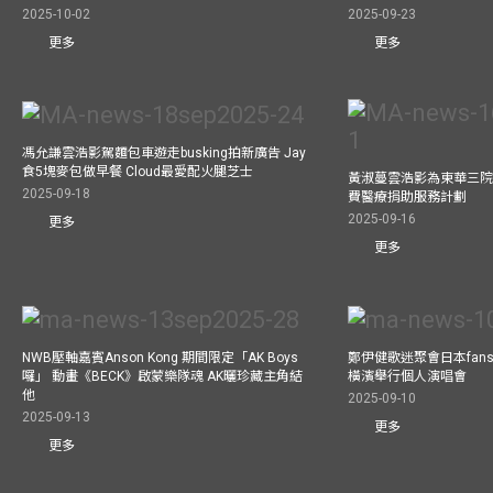
2025-10-02
2025-09-23
更多
更多
馮允謙雲浩影駕麵包車遊走busking拍新廣告 Jay
食5塊麥包做早餐 Cloud最愛配火腿芝士
黃淑蔓雲浩影為東華三院
2025-09-18
費醫療捐助服務計劃
2025-09-16
更多
更多
NWB壓軸嘉賓Anson Kong 期間限定「AK Boys
鄭伊健歌迷聚會日本fans
囉」 動畫《BECK》啟蒙樂隊魂 AK曬珍藏主角結
橫濱舉行個人演唱會
他
2025-09-10
2025-09-13
更多
更多