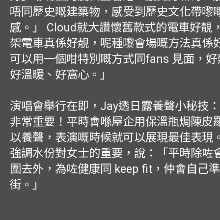
唔同歷史嘅建築物，感受到歷史文化帶嚟
感。」 Cloud就大讚懷舊款式的電車好靚
架電車真係好靚，呢種嚟會場嘅方法真係
可以用一個咁特別嘅方式同fans 見面，
好溫暖、好窩心。」
演唱會舉行在即，Jay透日露養聲小秘技
非常重要！平時會喺屋企用保溫瓶焗陳皮
以養聲，表演嘅時候就可以展現最佳表現。」
強調水份對女士的重要，說：「平時除咗
圍去外，為咗健康同 keep fit，仲會自
街。」