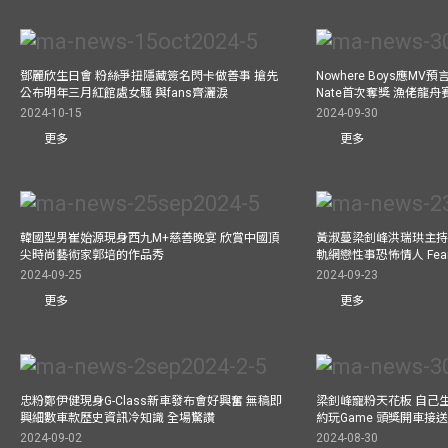
鄧麗欣生日會 粉絲爭扭隱藏簽名閃卡做善事 搶先
Nowhere Boys應M
公布明年三月紅館處女騷 與fans齊灑淚
Nate首次奪獎 漁佬龍
2024-10-15
2024-09-30
更多
更多
韓國型男崔始源現身西九M+慈善晚宴 欣賞中國頂
黃淑蔓梁釗峰洪瑞珙主持
尖時尚藝術家郭培的作品秀
軌網戀性事恐怖情人 Fe
2024-09-25
2024-09-23
更多
更多
忠粉鄭伊健現身G-Class新車發布會好興奮 無稿即
梁釗峰寵粉天花板 自己生
興細數車款歷史資訊冷知識 全場驚讚
約玩Game 頭獎開車接
2024-09-02
2024-08-30