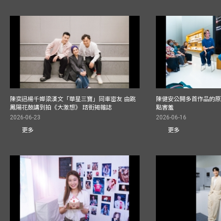
陳奕迅楊千嬅梁漢文「華星三寶」同車密友 由跳
陳健安公開多首作品的原始
鳳陽花鼓講到拍《大激想》 踎街揭雜誌
點害羞
2026-06-23
2026-06-16
更多
更多