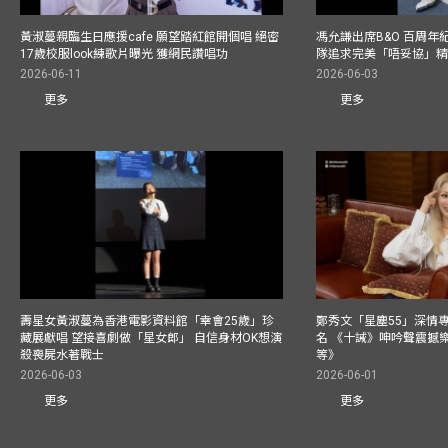
黃淑蔓親臨生日應援cafe 願望踏紅館開個唱 絕密
馮允謙出席B&O 百周年
17歲校服look練歌片曝光 獲網民讚唱功
隊追求完美「唔妥協」
2026-06-11
2026-06-03
更多
更多
壽星女黃淑蔓為香港電影資料館「幸會25歲」珍
鄭秀文「星塵55」深情
藏展獻唱 望接喜劇做「星女郎」 自信身材OK想演
名 《十誡》呻吟聲震撼樂壇
殺喪屍水著戰士
等》
2026-06-03
2026-06-01
更多
更多