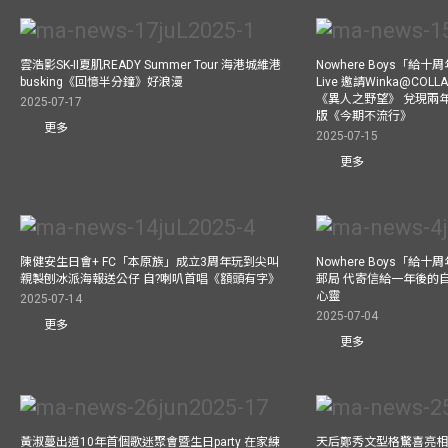
雲浩影SK-II夏肌READY Summer Tour 海港城維港
Nowhere Boys「給
busking《回憶半分鐘》好浪漫
Live 邀請Winka@CO
《異人之野望》 兌現兩
2025-07-17
版《今期不流行》
更多
2025-07-15
更多
陳健安生日會+ FC「本原族」成立3周年玩到尖叫
Nowhere Boys「給
親製刨冰派海報送公仔 自?喇叭首唱《額頭有字》
郵局 代寄信給一年後的自
心靈
2025-07-14
2025-07-04
更多
更多
黃淑蔓出道10年首個歌迷聚會暨生日party 在家練
天后鄭秀文型格驚喜亮相C