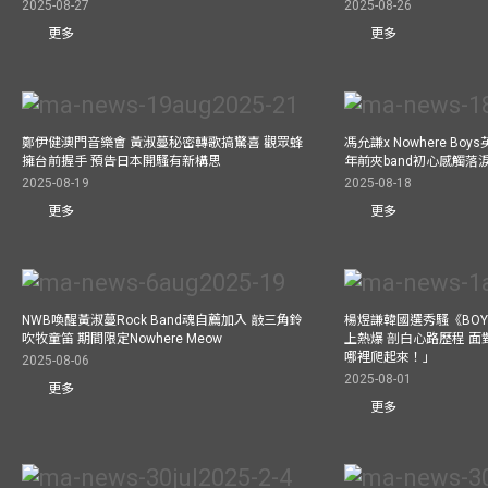
2025-08-27
2025-08-26
更多
更多
鄭伊健澳門音樂會 黃淑蔓秘密轉歌搞驚喜 觀眾蜂
馮允謙x Nowhere Bo
擁台前握手 預告日本開騷有新構思
年前夾band初心感觸落
2025-08-19
2025-08-18
更多
更多
NWB喚醒黃淑蔓Rock Band魂自薦加入 敲三角鈴
楊煜謙韓國選秀騷《BOYS 
吹牧童笛 期間限定Nowhere Meow
上熱爆 剖白心路歷程 
哪裡爬起來！」
2025-08-06
2025-08-01
更多
更多