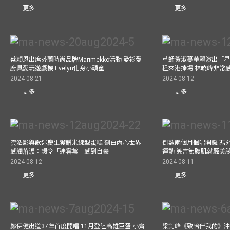
更多
更多
蔡穎恩出席芬蘭時尚品牌Marimekko活動 愛衫愛
草蜢黃淑蔓華麗演出「星光
廚具愛玩遊戲機 Evelyn化身小頑童
程來港捧場 林曉峰非常
2024-08-21
2024-08-12
更多
更多
雲浩影與歌迷慶生獲贈米線型蛋糕 剖白內心世界
倒數兩個月個唱開鑼 馮
感觸落淚：想令「迷雲黨」感到自豪
運動 笑言無腹肌就騷美
2024-08-12
2024-08-11
更多
更多
鄭伊健出道37年首度開唱 11月登陸高雄巨蛋 小齊
梁釗峰《致陪伴我的》沖咖