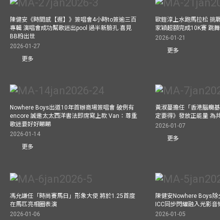
陳健安《時間感【遲】》簽唱會4小時to簽逾三百
歐鎧淳上水跑馬拉松 挑
專輯 演唱會成功幫歌迷出pool 過半新臉孔 喜見
家穎超額完成10K賽 跳
BB粉出世
2026-01-21
2026-01-27
更多
更多
Nowhere Boys出道10年首辦商場簽唱會 破例有
黃淑蔓擔任「香港腦癇基
encore 誠邀太太西洋書法即席寫上款 Van：尊重
定要得》發放正能量 為
歌迷要好好睇睇
2026-01-07
2026-01-14
更多
更多
馮允謙任「時尚賽馬日」形象大使 將於1.25首度
陳健安Nowhere Boy
在馬匹亮相圈表演
ICC同步閃耀融入光影音
2026-01-06
2026-01-05