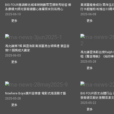
BIG FOUR邀請蘇志威車婉婉飯聚互爆新秀秘密 蘇
黃淑蔓瘦身成功 兩年生
永康爆大師兄張衞健關心後輩原來別有用心
打卡超寵粉 盼推出10周
2025-06-10
2025-06-08
更多
更多
馮允謙捧7獎 與雲浩影黃淑蔓港台頒獎禮 寰亞音
樂11個獎成大贏家
馮允謙雲浩影出席Ralph L
2025-06-03
唱《聲音導航》《給你
2025-05-28
更多
更多
Nowhere Boys廣州音樂會 電影式搖滾顯才藝
BIG FOUR首次合體行
張衞健百厭史激嬲梁漢文
2025-05-28
2025-05-22
更多
更多