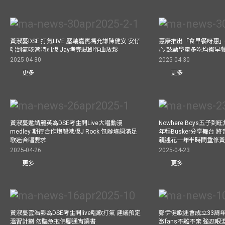
黃淑蔓DSE 打氣LIVE 壓軸嘉賓馮允謙陳健安 安仔
惠康推出「食早餐呀惠」
唱到氣咳當特別版 Jay考完試即作曲放鬆
心 鼓勵學童多吃均衡早
2025-04-30
2025-04-30
更多
更多
黃淑蔓邀請麗英為DSE考生開Live大唱動漫
Nowhere Boys五子到旺
medley 期待合作炮製港版J Rock 包辦填詞滿足
年輕Busker分享舞台 
歌迷合唱要求
親述花一年半時間重修
2025-04-26
2025-04-23
更多
更多
黃淑蔓雲浩影為DSE考生開live唱歌打氣 建議預定
鄭伊健歌迷會成立33周年 
溫習計劃 勿臨急抱佛腳通宵讀書
激fans不離不棄 強忍