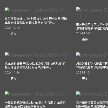
鄭伊健愛情新片《久別重逢》上映 現身謝票 與陳
卓賢合唱電影歌 被翻校服照笑言好殘忍
拍片探索本地文化 Vian與外
2024-12-16
沿電車線搵食 茶檔打邊
2024-12-10
更多
更多
馮允謙釗峰安仔Cloud出戰903 AllStar籃球賽 籃
ANSONBEAN相隔三
球女神譚旻萱狂入球 為女子組爭光 v
豆粉嘟咀賣萌 承諾變更
2024-11-26
2024-11-21
更多
更多
一腳踢籌備跳舞Challenge跳勻全香港 Vian連家
馮允謙黃淑蔓雲浩影慈善活
穎預告Me&即將推出全新聖誕歌
球鞋獎勵自己 淑蔓預告bus