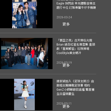
Eagle 快閃店 率先體驗音樂主
題打卡位 訂製專屬牛仔手機鏈
2026-03-24
更多
「寰亞之夜」古天樂伍允龍
Brian 過百紅星名導雲集 重頭
劇「重案解密」拉隊捧場
CoolStyle美女晒冷
2026-03-19
更多
連家穎加入《足球女將2》由
跳唱女團轉戰足球賽 相約
GenZ小師睇節目直播 驚喜獲
生日蛋糕慶生
2026-03-11
更多