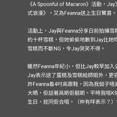
《A Spoonful of Macaron》活動
式浪漫》，又為Feanna送上生日驚喜。
活動上，Jay與Feanna分享日前拍攝
約十杯雪糕，但她偷偷地數到Jay比
雪糕而不斷NG，令Jay哭笑不得。
雖然Feanna年紀小，但比Jay較早
Jay表示送了蛋糕及雪糕給師姐外，
許Feanna着4吋高跟鞋，因為我個
大晒，佢話著高啲佢靚啲。平時我唱K
生日，就同佢合唱。（仲有咩表示？）