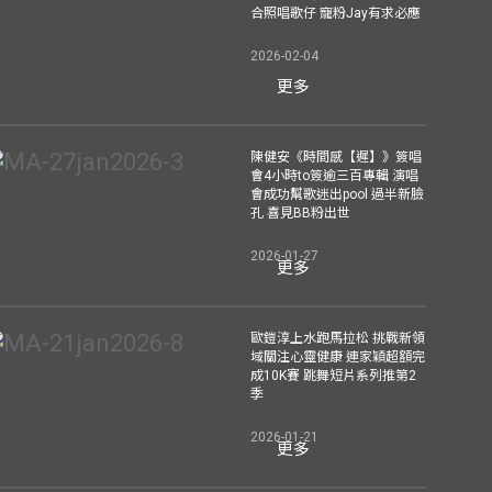
合照唱歌仔 寵粉Jay有求必應
2026-02-04
更多
陳健安《時間感【遲】》簽唱
會4小時to簽逾三百專輯 演唱
會成功幫歌迷出pool 過半新臉
孔 喜見BB粉出世
2026-01-27
更多
歐鎧淳上水跑馬拉松 挑戰新領
域關注心靈健康 連家穎超額完
成10K賽 跳舞短片系列推第2
季
2026-01-21
更多