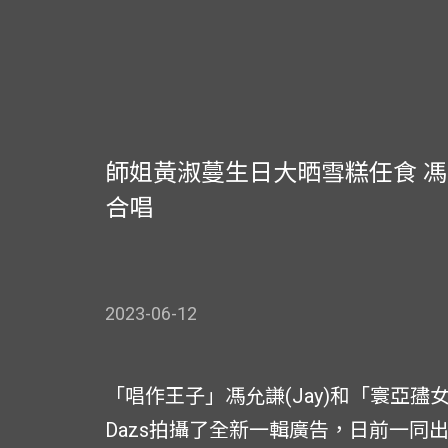
師姐黃淑蔓生日大晒雪糕任食 
合唱
2023-06-12
「唱作王子」馮允謙(Jay)和「寰亞孻女」黃
Dazs拍攝了全新一輯廣告，日前一同