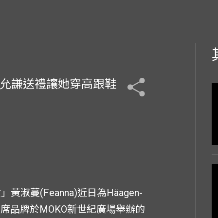
馮允謙送禮讓她穿高跟鞋
淑蔓(Feanna)近日為Häagen-
出席品牌於MOKO新世紀廣場舉辦的