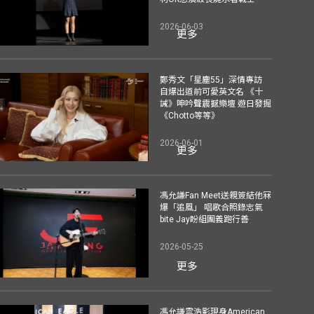
2026-06-03
更多
鄭秀文「星塵55」深情專訪
自爆出道前可愛英文名 《十
誡》呻吟聲震撼樂壇 遊日發掘
《Chotto等等》
2026-06-01
更多
馮允謙Fan Meet送親簽結他冧
爆「追風」 唱歌合照錄志氣
bite Jay盼組團義跑行善
2026-05-25
更多
馮允謙雲浩影現身American