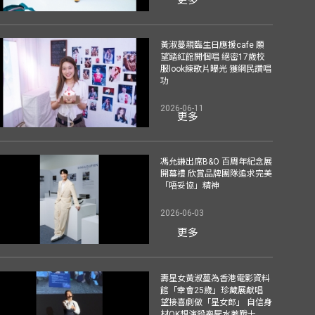
黃淑蔓親臨生日應援cafe 願
望踏紅館開個唱 絕密17歲校
服look練歌片曝光 獲網民讚唱
功
2026-06-11
更多
馮允謙出席B&O 百周年紀念展
開幕禮 欣賞品牌團隊追求完美
「唔妥協」精神
2026-06-03
更多
壽星女黃淑蔓為香港電影資料
館「幸會25歲」珍藏展獻唱
望接喜劇做「星女郎」 自信身
材OK想演殺喪屍水著戰士