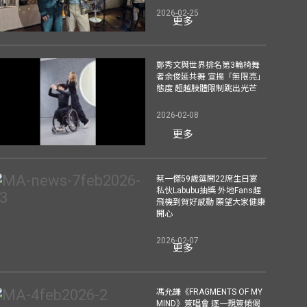
2026-02-25
更多
鄭秀文與世界排名第3輪椅舞
者余俊延共舞 宣揚「無限亮」
態度 超越肢體限制跳出光芒
2026-02-08
更多
蔡一傑59歲筵開22席生日宴
私伙Labubu抽獎 外地Fans趕
飛機到賀好感動 願望大家健康
開心
2026-02-07
更多
馮允謙《FRAGMENTS OF MY
MIND》簽唱會 逐一親簽傾偈