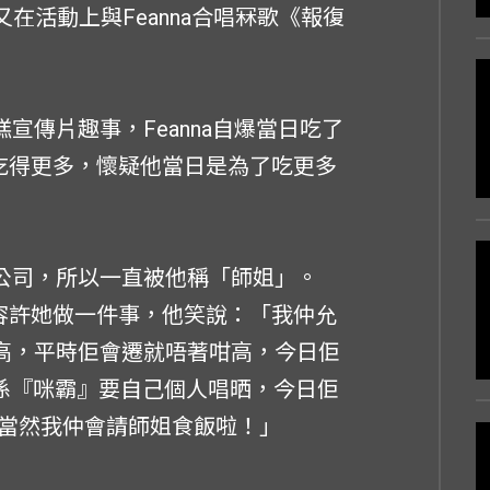
，Jay又在活動上與Feanna合唱冧歌《報復
雪糕宣傳片趣事，Feanna自爆當日吃了
她吃得更多，懷疑他當日是為了吃更多
加入公司，所以一直被他稱「師姐」。
更容許她做一件事，他笑說：「我仲允
子唔高，平時佢會遷就唔著咁高，今日佢
係『咪霸』要自己個人唱晒，今日佢
當然我仲會請師姐食飯啦！」