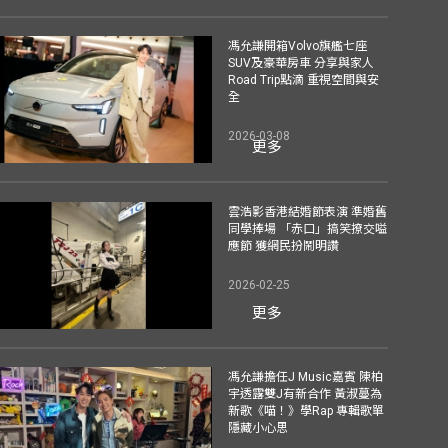
馮允謙開箱Volvo旗艦七座
SUV及豪華房車 分享與家人
Road Trip點滴 重視空間與安
全
2026-03-08
更多
雲浩影香港結婚節表演 準婚舊
同學捧場 「赤口」搞笑撩交嗌
應節 獲網民扮鬧明讚
2026-02-25
更多
馮允謙擔任J Music嘉賓 陳柏
宇透露雙J有新合作 黃淑蔓為
新歌《喵！》學Rap 專輯歌單
隱藏小心思