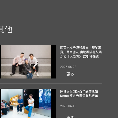
其他
陳奕迅楊千嬅梁漢文「華星三
寶」同車密友 由跳鳳陽花鼓講
到拍《大激想》 踎街揭雜誌
2026-06-23
更多
陳健安公開多首作品的原始
Demo 笑言赤裸得有點害羞
2026-06-16
更多