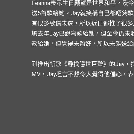
Feanna表示生日願望是世界和平，及
送5首歌給她。Jay就笑稱自己都唔夠
有很多歌債未還，所以近日都推了很多朋
爆去年Jay已說寫歌給她，但至今仍未
歌給她，但覺得未夠好，所以未能送給
剛推出新歌《尋找隱世巨聲》的Jay，
MV，Jay坦言不想令人覺得他偏心，