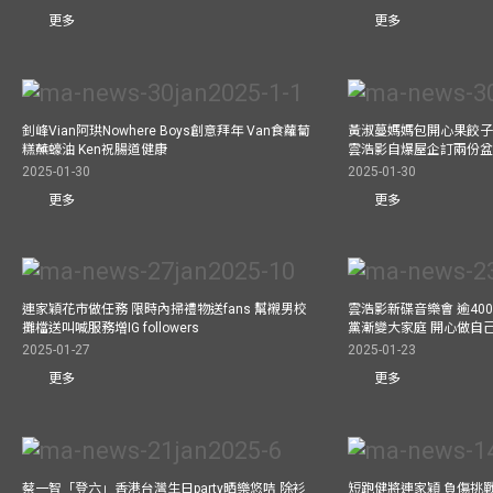
更多
更多
釗峰Vian阿珙Nowhere Boys創意拜年 Van食蘿蔔
黃淑蔓媽媽包開心果餃子 
糕蘸蠔油 Ken祝腸道健康
雲浩影自爆屋企訂兩份盆
2025-01-30
2025-01-30
更多
更多
連家穎花市做任務 限時內掃禮物送fans 幫襯男校
雲浩影新碟音樂會 逾40
攤檔送叫喊服務增IG followers
黨漸變大家庭 開心做自
2025-01-27
2025-01-23
更多
更多
蔡一智「登六」香港台灣生日party晒樂悠咭 除衫
短跑健將連家穎 負傷挑戰