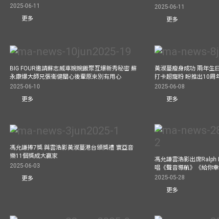
2025-06-11
2025-06-11
更多
更多
BIG FOUR邀請蘇志威車婉婉飯聚互爆新秀秘密 蘇
黃淑蔓瘦身成功 兩年生
永康爆大師兄張衞健關心後輩原來別有用心
打卡超寵粉 盼推出10周
2025-06-10
2025-06-08
更多
更多
馮允謙捧7獎 與雲浩影黃淑蔓港台頒獎禮 寰亞音
樂11個獎成大贏家
馮允謙雲浩影出席Ralph L
2025-06-03
唱《聲音導航》《給你
2025-05-28
更多
更多