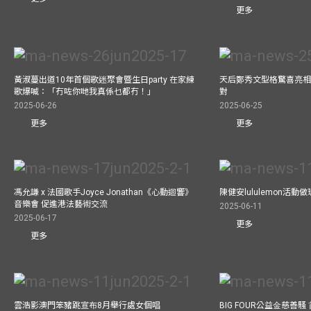
更多
黃淑蔓出道10年首個歌迷聚會暨生日party 在家練
天后鄭秀文型格驚喜亮相C
歌爆喊：「冇咗你哋我真係乜都冇！」
對
2025-06-26
2025-06-25
更多
更多
馮允謙 x 法國歌手Joyce Jonathan《心動迴響》
陳健安lululemon活
音樂會 促進港法藝術交流
2025-06-11
2025-06-17
更多
更多
雲浩影澳門笨豬跳宣布8月舉行處女個唱
BIG FOUR公益⾦慈善