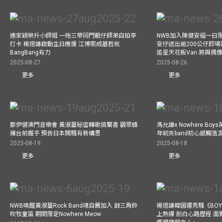
連家穎榮升小師姐 一拖三帶同門靚仔師弟自拍亭
NWB加入陳健安組一日限定樂
打卡 楊煜謙啟動生日應援 江博熙成基哲祝
安仔送出逾200公仔即場
BangBang有力
追星天花板Van 將與
2025-08-27
2025-08-26
更多
更多
鄭伊健澳門音樂會 黃淑蔓秘密轉歌搞驚喜 觀眾蜂
馮允謙x Nowhere Bo
擁台前握手 預告日本開騷有新構思
年前夾band初心感觸落
2025-08-19
2025-08-18
更多
更多
NWB喚醒黃淑蔓Rock Band魂自薦加入 敲三角鈴
楊煜謙韓國選秀騷《BOYS 
吹牧童笛 期間限定Nowhere Meow
上熱爆 剖白心路歷程 