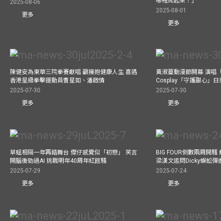
哪裡爬起來！」
2025-08-06
2025-08-01
更多
更多
陳健安為東華三院拳賽獻唱 籲擁抱健康人生 喜遇
黃淑蔓動漫節開幕 演唱
香港星級拳擊運動員曹星如、潘啟情
Cosplay「守護甜心」
2025-07-30
2025-07-30
更多
更多
草蜢相隔一年再踏舞台 傑仔感覺似「初戀」 笑言
BIG FOUR倒數兩周開
開腦後勁過AI 挑戰明年40周年紅館騷
梁漢文追問Dicky蜈蚣
2025-07-29
2025-07-24
更多
更多