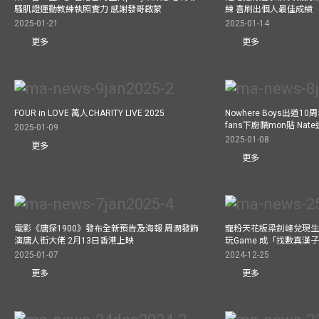
騷肌證運動教練執照實力 感謝發哥啟蒙
練 喜刷出個人最佳成績
2025-01-21
2025-01-14
更多
更多
FOUR in LOVE 萬人CHARITY LIVE 2025
Nowhere Boys出道1
fans下廚黐mon貼 Nat
2025-01-09
2025-01-08
更多
更多
電影《唐探1900》發布全新預告及海報 周潤發飾
寵粉天花板梁釗峰兌現生
演唐人街大佬 2月13日香港上映
玩Game 成「找數真漢
2025-01-07
2024-12-25
更多
更多