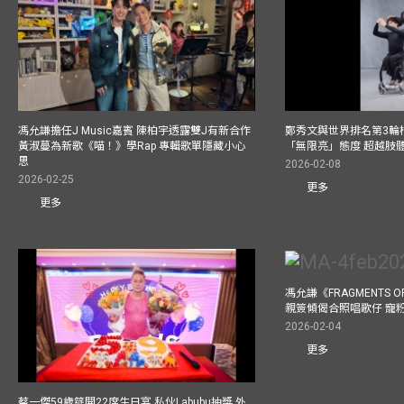
馮允謙擔任J Music嘉賓 陳柏宇透露雙J有新合作
鄭秀文與世界排名第3輪
黃淑蔓為新歌《喵！》學Rap 專輯歌單隱藏小心
「無限亮」態度 超越肢
思
2026-02-08
2026-02-25
更多
更多
馮允謙《FRAGMENTS O
親簽傾偈合照唱歌仔 寵粉
2026-02-04
更多
蔡一傑59歲筵開22席生日宴 私伙Labubu抽獎 外