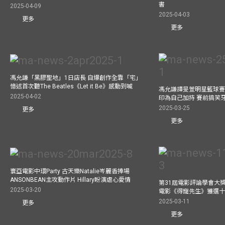
書
2025-04-09
2025-04-03
更多
更多
馮允謙「黑膠聖地」1日店長 自爆創作全靠「宅」
憶述首次聽The Beatles《Let it Be》感動到喊
馮允謙譚旻萱明星籃球賽 
2025-04-02
印為自己加持 賽前搞笑
2025-03-25
更多
更多
寰亞電影中環Party 古天樂Natalie岑麗香捧場
ANSONBEAN主攻動作片 Hillary盼演虐心愛情
第31屆電影評論學會大獎
2025-03-20
電影《得寵先生》獲選
2025-03-11
更多
更多