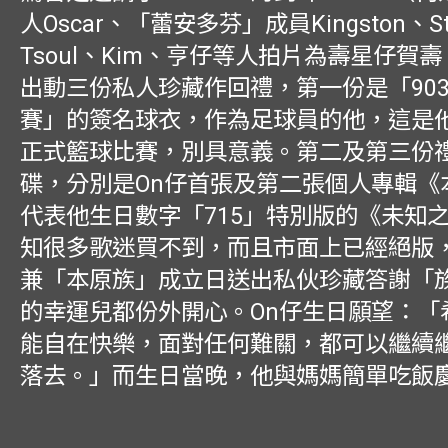
人Oscar、「蕾安多芬」成員Kingston、St
Tsoul、Kim、亨仔等人拍片為壽星仔賀壽
出動三份私人珍藏作回禮，第一份是「903 Al
賽」的簽名球衣，作為足球員的他，這是
正式籃球比賽，別具意義。第二及第三份
碟，分別是On仔首張及第二張個人專輯《
代表他生日數字「715」特別版的《未知
知很多歌迷買不到，而且市面上已經絕版
兼「本原族」成立日送出私伙珍藏答謝「
的幸運兒都份外開心。On仔生日願望：「
能自在快樂，面對任何難關，都可以繼續
落去。」而生日當晚，他與媽媽簡單吃飯