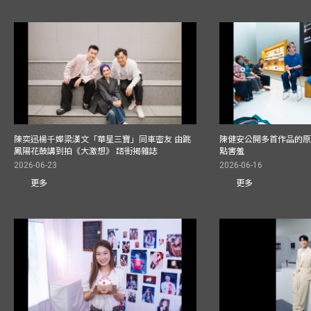
陳奕迅楊千嬅梁漢文「華星三寶」同車密友 由跳
陳健安公開多首作品的原始
鳳陽花鼓講到拍《大激想》 踎街揭雜誌
點害羞
2026-06-23
2026-06-16
更多
更多