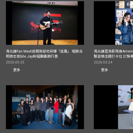
馮允謙Fan Meet送親簽結他冧爆「追風」 唱歌合
馮允謙雲浩影現身America
照錄志氣bite Jay盼組團義跑行善
驗音樂主題打卡位 訂製
2026-05-25
2026-03-24
更多
更多