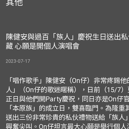
其他
陳健安與過百「族人」慶祝生日送出私
藏 心願是開個人演唱會
2023-07-17
「唱作歌手」陳健安（On仔）非常疼錫他
人」（On仔的歌迷暱稱），日前（15/7
正日與他們開Party慶祝，同日亦是On仔
「本原族」的成立日，雙喜臨門。為隆重
送出三份非常珍貴的私伙禮物送給「族人
興奮尖叫。On仔坦言最大心願是舉行個人