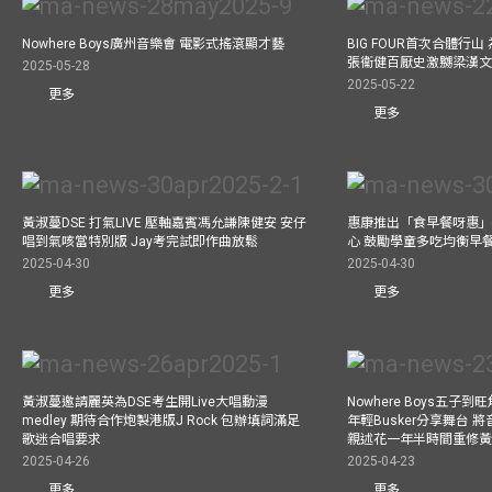
Nowhere Boys廣州音樂會 電影式搖滾顯才藝
BIG FOUR首次合體行
張衞健百厭史激嬲梁漢文
2025-05-28
2025-05-22
更多
更多
黃淑蔓DSE 打氣LIVE 壓軸嘉賓馮允謙陳健安 安仔
惠康推出「食早餐呀惠」
唱到氣咳當特別版 Jay考完試即作曲放鬆
心 鼓勵學童多吃均衡早
2025-04-30
2025-04-30
更多
更多
黃淑蔓邀請麗英為DSE考生開Live大唱動漫
Nowhere Boys五子到旺
medley 期待合作炮製港版J Rock 包辦填詞滿足
年輕Busker分享舞台 
歌迷合唱要求
親述花一年半時間重修
2025-04-26
2025-04-23
更多
更多