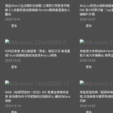
寰亞4GenZ生日開趴玩遊戲 江博熙打甩劉俊亨眼
Amy Lo首登台唱歌被
鏡 E人成基哲變話題機器 Nicolas願與最重要的人
DM 浸大同學仔破「Ja
慶祝
謙開戶外騷
2025-10-31
2025-10-27
更多
更多
叱咤記者會 馮允謙望攞「男金」報答公司 黃淑蔓
草蜢首次參與加MA Family 
撐10cm高跟鞋變高妹感受Amy Lo視角
跳入城大炸爆舞台 與學
2025-10-22
2025-10-20
更多
更多
NWB《給夢想家的一封信》MV 真實音樂傳承故
草蜢首度參與「超級草莓
事 吳浩康為林子祥留鬚銘記唱歌初心 麗英為fans
唱 日落美景伴觀眾熱情
寫歌
月餅
2025-10-14
2025-10-05
更多
更多