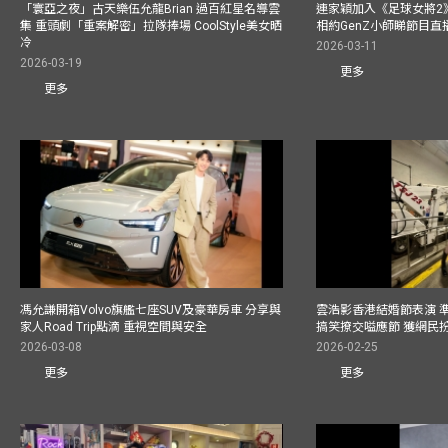
「寰亞之夜」古天樂伍允龍Brian 過百紅星名導雲
連家穎加入《足球女將2
集 重頭劇「重案解密」拉隊捧場 CoolStyle美女晒
相約GenZ小師睇節目直
冷
2026-03-11
2026-03-19
更多
更多
馮允謙開箱Volvo旗艦七座SUV及豪華房車 分享與
雲浩影香港結婚節表演 
家人Road Trip點滴 重視空間與安全
搞笑撩交嗌應節 獲網民
2026-03-08
2026-02-25
更多
更多