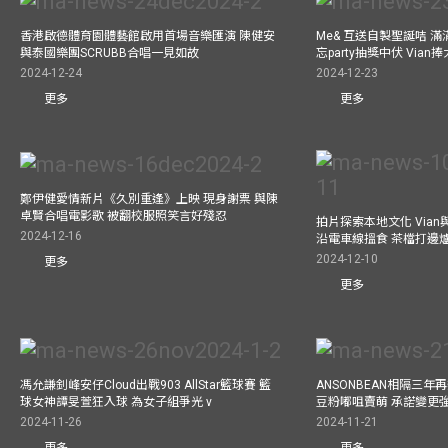
香港啟德體育園體藝館啟用首場音樂匯演 陳健安
Me& 互送自製聖誕咭 
與泰國樂團SCRUBB合唱一見如故
忘party抽獎中伏 Via
2024-12-24
2024-12-23
更多
更多
鄭伊健愛情新片《久別重逢》上映 現身謝票 與陳
卓賢合唱電影歌 被翻校服照笑言好殘忍
拍片探索本地文化 Vian與外
2024-12-16
沿電車線搵食 茶檔打邊
2024-12-10
更多
更多
馮允謙釗峰安仔Cloud出戰903 AllStar籃球賽 籃
ANSONBEAN相隔三
球女神譚旻萱狂入球 為女子組爭光 v
豆粉嘟咀賣萌 承諾變更
2024-11-26
2024-11-21
更多
更多