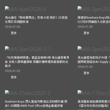
馮允謙任「時尚賽馬日」形象大使 將於1.25首度
陳健安Nowhere Boy
在馬匹亮相圈表演
ICC同步閃耀融入光影音
2026-01-06
2026-01-05
更多
更多
「叱咤樂壇頒獎禮」寰亞音樂捧5獎 馮允謙首奪男
馮允謙雲浩影除夕中環「
金 女新人銀獎盧慧敏 鄧麗欣獲票選我最喜歡的女
國際殿堂組合Air Suppl
歌手
2026-01-03
2026-01-03
更多
更多
Nowhere Boys 西九聖誕市集演出忠粉晒珍藏 預
黃淑蔓新城勁爆頒獎禮20
告1.30開騷 NWB Post Office音樂企劃最終章
《留在你在我在的腦海