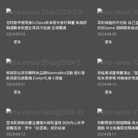
忠粉鄭伊健現身G-Class新車發布會好興奮 無稿即
梁釗峰寵粉天花板 自己生
興細數車款歷史資訊冷知識 全場驚讚
約玩Game 頭獎開車接
2024-09-02
2024-08-30
更多
更多
蔡穎恩出席芬蘭時尚品牌Marimekko活動 愛衫愛
草蜢黃淑蔓華麗演出「星光
廚具愛玩遊戲機 Evelyn化身小頑童
程來港捧場 林曉峰非常
2024-08-21
2024-08-12
更多
更多
雲浩影與歌迷慶生獲贈米線型蛋糕 剖白內心世界
倒數兩個月個唱開鑼 馮
感觸落淚：想令「迷雲黨」感到自豪
運動 笑言無腹肌就騷美
2024-08-12
2024-08-11