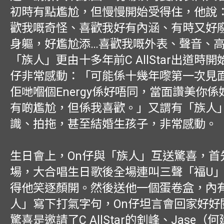
初時有點尷尬，但慢慢開始受得住，他說
歡我嘅奇怪、喜歡我好有內涵、有時又好
身軀，好尷尬添…喜歡我嘅外表、聲音、
「族人」更由十多年前C AllStar出道時開
仔非常感動：「可能係十幾年嚟第一次見
佢哋嗰個Energy係好唔同，當面讚美你
有啲尷尬，但係我喜歡。」又謂有「族人
識、拍拖，甚至結婚生孩子，非常感動。
生日會上，On仔與「族人」互送驚喜，首
場，大合唱生日歌後全場連叫三聲「福U
得他笑逐顏開。然後送他一個蛋卷盒，內
人」寫下打氣字句，On仔坦言會回家好好
驚喜是邀請了C AllStar的釗峰、Jase