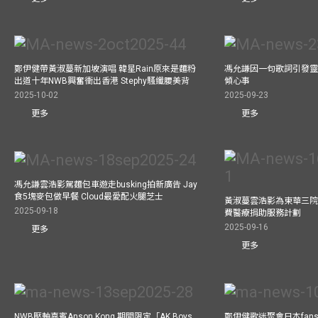
鄭伊健帶黃淑蔓新加坡演唱 韓星Rain原來是麵粉
馮允謙因一句歌詞引發靈感
出道十年NWB興奮衝出香港 Stephy騷纖腰美背
傾心事
2025-10-02
2025-09-23
更多
更多
馮允謙雲浩影駕麵包車遊走busking拍新廣告 Jay
食5塊麥包做早餐 Cloud最愛配火腿芝士
黃淑蔓雲浩影為東華三院
2025-09-18
費醫療捐助服務計劃
2025-09-16
更多
更多
NWB壓軸嘉賓Anson Kong 期間限定「AK Boys
鄭伊健歌迷聚會日本fans