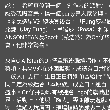
說：「希望真係開一個『創作者的派對』
感受我嘅音樂，搞一個party畀大家參與
《全民造星V》總決賽後台，「Fung莎星
允謙（Jay Fung）、韋羅莎（Rosa）
ANSONBEAN及Scott（蔡浩然）為On
會，他非常驚喜。
來自C AllStar的On仔單飛後繼續唱作，
獎項，其MV亦在外國獲獎，成績有目共
「族人」支持，生日正日特別預留給他們
同日定為歌迷會「本原族」成立日，逾百
盛事。On仔揮動印有歌迷會Logo的旗幟
足。活動上，他與「族人」零距離玩遊戲
逐一講解入坑原因，現場頓時變成表白大會