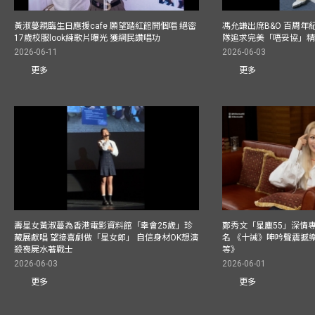
黃淑蔓親臨生日應援cafe 願望踏紅館開個唱 絕密
馮允謙出席B&O 百周年
17歲校服look練歌片曝光 獲網民讚唱功
隊追求完美「唔妥協」
2026-06-11
2026-06-03
更多
更多
壽星女黃淑蔓為香港電影資料館「幸會25歲」珍
鄭秀文「星塵55」深情
藏展獻唱 望接喜劇做「星女郎」 自信身材OK想演
名 《十誡》呻吟聲震撼樂壇
殺喪屍水著戰士
等》
2026-06-03
2026-06-01
更多
更多