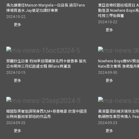
馮允謙擔任Maison Margiela一日店長 過百Fans
寰亞音樂校園巡唱首日 A
捧場買香水 Jay做足功課好專業
動落淚 Nowhere Bo
咤榜三甲勁興奮
2024-10-22
2024-10-22
更多
更多
鄧麗欣生日會 粉絲爭扭隱藏簽名閃卡做善事 搶先
Nowhere Boys應M
公布明年三月紅館處女騷 與fans齊灑淚
Nate首次奪獎 漁佬龍
2024-10-15
2024-09-30
更多
更多
韓國型男崔始源現身西九M+慈善晚宴 欣賞中國頂
黃淑蔓梁釗峰洪瑞珙主持
尖時尚藝術家郭培的作品秀
軌網戀性事恐怖情人 Fe
2024-09-25
2024-09-23
更多
更多