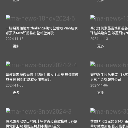
一腳踢籌備跳舞Challenge跳勻全香港 Vian連家
馮允謙黃淑蔓雲浩影慈善活
穎預告Me&即將推出全新聖誕歌
球鞋獎勵自己 淑蔓預告bus
2024-11-18
2024-11-13
更多
更多
黃淑蔓再憑微電影《深房》奪女主角獎 無懼素顏
寰亞歌手拉隊出席「叱咤
恐怖妝 最想性感有型演喪屍片
男歌手金獎報答公司
2024-11-06
2024-11-06
更多
更多
馮允謙黃淑蔓出席紅十字會善義賣啟動禮 Jay處
林嘉欣《女兒的女兒》東
男電影上映 最難忘將劇本翻譯J星文
帶珍藏索簽名 張艾嘉很