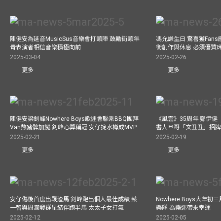
陳健安為延音MusicSus音樂會打頭陣 鼓勵街頭年
馮允謙生日 驚喜獲Fan
青表演者相信音樂積極向前
衡創作與休息 必須優質
2025-03-04
2025-02-26
更多
更多
陳健安梁釗峰Nowhere Boys歌迷會聯乘BBQ團拜
《風雲》35周年 鄭伊健
Van熬豬髀加餸 釗峰心算稱冠 安仔掟水樽成MVP
書人旦哥「文丑丑」招牌
2025-02-21
2025-02-19
更多
更多
安仔傷後首度出戰渣馬 釗峰跑出個人最佳成績 蔡
Nowhere Boys大年
一智與周潤發群星結伴跑半馬 太太子女打氣
樂隊 為樂迷帶來幸運
2025-02-12
2025-02-05