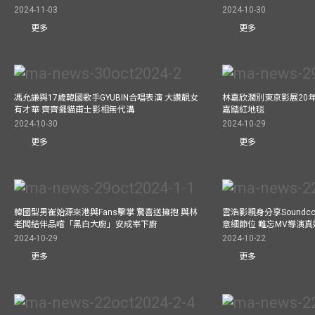
2024-11-03
2024-10-30
更多
更多
馮允謙與17歲韓國歌手GYUBIN合唱表演 大讚靚女
林嘉欣濶別東京影展20
有才華 齊齊擺貓甫士影相無代溝
嘉踏紅地毯
2024-10-30
2024-10-29
更多
更多
韓國型男崔始源來港與Fans擊掌 驚喜送擁抱 與林
雲浩影親身分享Soundc
老闆結伴品嚐「黑白大廚」安成宰下廚
意細節位 難忘MV導演
2024-10-29
2024-10-22
更多
更多