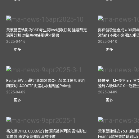
黃淑蔓雲浩影為DSE考生開live唱歌打氣 建議預定
鄭伊健歌迷會成立33周年 
溫習計劃 勿臨急抱佛腳通宵讀書
激fans不離不棄 強忍
2025-04-16
2025-04-10
更多
更多
Evelyn與Vian歡迎新加盟寰亞小師弟江博熙 結伴
陳健安「M+夜不同」首
朗豪坊LACOSTE挑選心水超輕盈Polo恤
逢周六晚KKBOX一起聽
2025-04-09
2025-04-09
更多
更多
馮允謙CHILL CLUB推介榜頒獎禮捧兩獎 雲浩影仙
黃淑蔓陳健安YouTube 開
氣來襲 陳健安高難度演唱獲讚
Feanna試場突然聽到