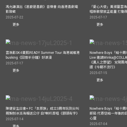
馮允謙演出《甚麼是喜劇》音樂會 向香港喜劇電
「愛心大使」黃淑蔓雲浩
影致敬
唱新歌發放正能量 打動
2025-07-22
2025-07-17
更多
更多
雲浩影SK-II夏肌READY Summer Tour 海港城維港
Nowhere Boys「給
busking《回憶半分鐘》好浪漫
Live 邀請Winka@CO
《異人之野望》 兌現兩
2025-07-17
版《今期不流行》
更多
2025-07-15
更多
陳健安生日會+ FC「本原族」成立3周年玩到尖叫
Nowhere Boys「給
親製刨冰派海報送公仔 自?喇叭首唱《額頭有字》
郵局 代寄信給一年後的自
心靈
2025-07-14
2025-07-04
更多