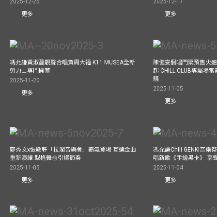
2025-12-25
2025-12-17
更多
更多
馮允謙黃淑蔓靚聲合唱賀周大福 K11 MUSEA全新
陳健安個唱門票預售火
勞力士專門開幕
起 CHILL CLUB專屬
騷
2025-11-20
2025-11-05
更多
更多
鄭秀文x張敬軒「拉濶音樂會」霸氣登場 互選金曲
馮允謙Chill GENKI音
重新演繹 型格舞台引爆節奏
唱新歌《手繪黑卡》 享
2025-11-05
2025-11-04
更多
更多