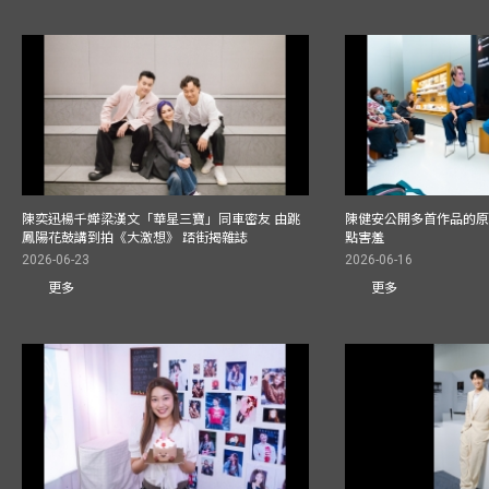
陳奕迅楊千嬅梁漢文「華星三寶」同車密友 由跳
陳健安公開多首作品的原始
鳳陽花鼓講到拍《大激想》 踎街揭雜誌
點害羞
2026-06-23
2026-06-16
更多
更多