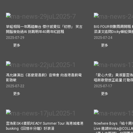
草蜢相隔一年再踏舞台 傑仔感覺似「初戀」 笑言
BIG FOUR倒數兩周開
開腦後勁過AI 挑戰明年40周年紅館騷
梁漢文追問Dicky蜈蚣
2025-07-29
2025-07-24
更多
更多
馮允謙演出《甚麼是喜劇》音樂會 向香港喜劇電
「愛心大使」黃淑蔓雲浩
影致敬
唱新歌發放正能量 打動
2025-07-22
2025-07-17
更多
更多
雲浩影SK-II夏肌READY Summer Tour 海港城維港
Nowhere Boys「給
busking《回憶半分鐘》好浪漫
Live 邀請Winka@CO