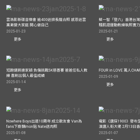
雲浩影新碟音樂會 逾400迷排長龍合照 感恩迷雲
蔡一智「登六」香港台灣生
黨漸變大家庭 開心做自己
騷肌證運動教練執照實力
2025-01-23
2025-01-21
更多
更多
短跑健將連家穎 負傷挑戰5K慈善賽 爸爸任私人教
FOUR in LOVE 萬人CHAR
練 喜刷出個人最佳成績
2025-01-09
2025-01-14
更多
更多
Nowhere Boys出道10周年 成立歌友會 Van為
電影《唐探1900》發布
fans下廚黐mon貼 Nate送肉照
演唐人街大佬 2月13日
2025-01-08
2025-01-07