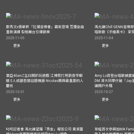
鄭秀文x張敬軒「拉濶音樂會」霸氣登場 互選金曲
馮允謙Chill GENKI音
重新演繹 型格舞台引爆節奏
唱新歌《手繪黑卡》 享
2025-11-05
2025-11-04
更多
更多
寰亞4GenZ生日開趴玩遊戲 江博熙打甩劉俊亨眼
Amy Lo首登台唱歌被
鏡 E人成基哲變話題機器 Nicolas願與最重要的人
DM 浸大同學仔破「Ja
慶祝
謙開戶外騷
2025-10-31
2025-10-27
更多
更多
叱咤記者會 馮允謙望攞「男金」報答公司 黃淑蔓
草蜢首次參與加MA Family 