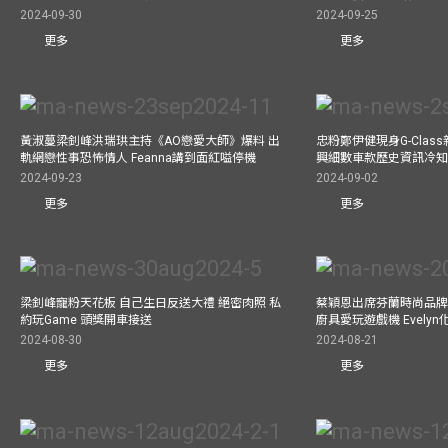
2024-09-30
2024-09-25
更多
更多
黃淑蔓梁釗峰洪瑞珙主持《AO戀愛大師》爆料 出
忠粉鄭伊健現身G-Clas
軌網戀性事恐怖情人 Feanna講到面紅嗌停機
興細數車款歷史資訊冷知
2024-09-23
2024-09-02
更多
更多
梁釗峰寵粉天花板 自己生日反送大禮 絕密肉照 私
蔡穎恩出席芬蘭時尚品牌Ma
約玩Game 頭獎開車接送
廚具愛玩遊戲機 Evely
2024-08-30
2024-08-21
更多
更多