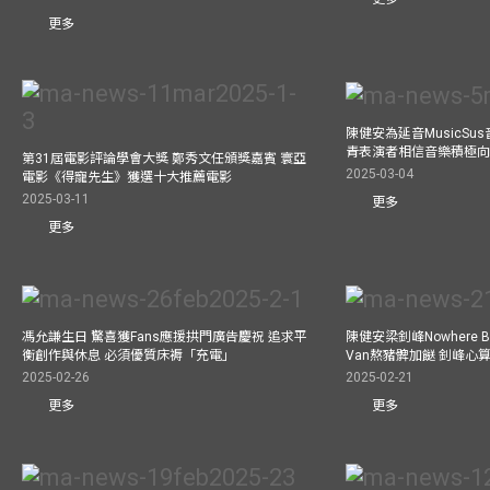
更多
陳健安為延音MusicSu
青表演者相信音樂積極
第31屆電影評論學會大獎 鄭秀文任頒獎嘉賓 寰亞
2025-03-04
電影《得寵先生》獲選十大推薦電影
2025-03-11
更多
更多
馮允謙生日 驚喜獲Fans應援拱門廣告慶祝 追求平
陳健安梁釗峰Nowhere 
衡創作與休息 必須優質床褥「充電」
Van熬豬髀加餸 釗峰心
2025-02-26
2025-02-21
更多
更多