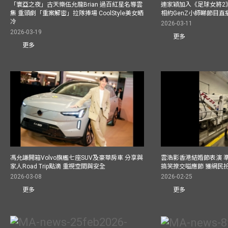
「寰亞之夜」古天樂伍允龍Brian 過百紅星名導雲
連家穎加入《足球女將2
集 重頭劇「重案解密」拉隊捧場 CoolStyle美女晒
相約GenZ小師睇節目直
冷
2026-03-11
2026-03-19
更多
更多
馮允謙開箱Volvo旗艦七座SUV及豪華房車 分享與
雲浩影香港結婚節表演 
家人Road Trip點滴 重視空間與安全
搞笑撩交嗌應節 獲網民
2026-03-08
2026-02-25
更多
更多