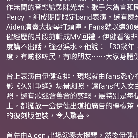
作無間的音樂監製陳光榮、歌手朱雋言和
Percy ，組成期間限定band表演，還有
Aiden演奏大提琴打頭陣。Fans就以這3
健經歷的片段剪輯成MV回禮。伊健看後
度講不出話，強忍淚水。他說：「30幾年
度，有啲移咗民，有啲朋友⋯⋯大家身體
台上表演由伊健安排，現場就由fans悉心
影《久別重逢》場景劇照，讓fans代入女
照，還有歌迷會舊會的剪報。最特別是每位f
上，都擺放一盒伊健出道拍廣告的檸檬茶
的復刻版包裝，令人驚喜。
首先由Aiden 出場演奏大提琴，然後伊健