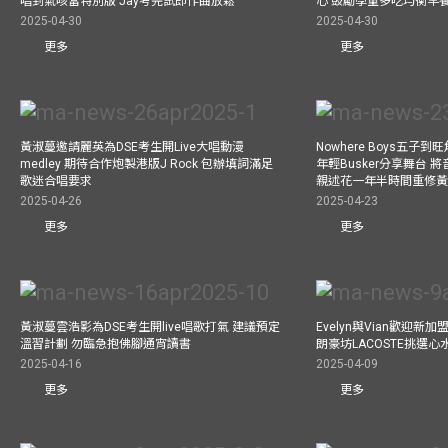
唱到氣咳當特別版 Jay考完試即作曲放鬆
心 鼓勵學童多吃均衡早
2025-04-30
2025-04-30
更多
更多
黃淑蔓邀請麗英為DSE考生開Live大唱動漫
Nowhere Boys五子到旺
medley 期待合作炮製港版J Rock 包辦填詞滿足
年輕Busker分享舞台 
歌迷合唱要求
親述花一年半時間重修
2025-04-26
2025-04-23
更多
更多
黃淑蔓雲浩影為DSE考生開live唱歌打氣 建議預定
Evelyn與Vian歡迎
溫習計劃 勿臨急抱佛腳通宵讀書
朗豪坊LACOSTE挑選心
2025-04-16
2025-04-09
更多
更多