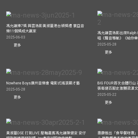
馮允謙捧7獎 與雲浩影黃淑蔓港台頒獎禮 寰亞音
樂11個獎成大贏家
馮允謙雲浩影出席Ralph L
2025-06-03
唱《聲音導航》《給你
2025-05-28
更多
更多
Nowhere Boys廣州音樂會 電影式搖滾顯才藝
BIG FOUR首次合體行
張衞健百厭史激嬲梁漢文
2025-05-28
2025-05-22
更多
更多
黃淑蔓DSE 打氣LIVE 壓軸嘉賓馮允謙陳健安 安仔
惠康推出「食早餐呀惠」