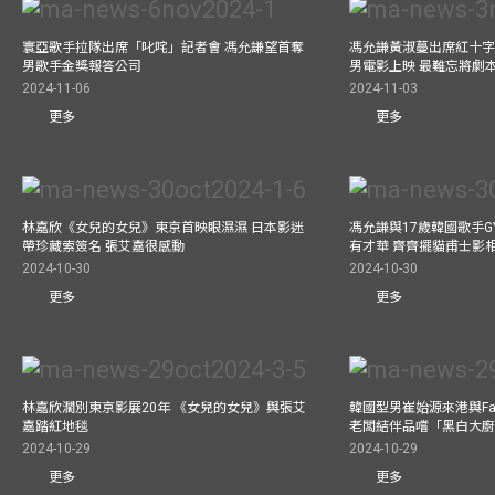
寰亞歌手拉隊出席「叱咤」記者會 馮允謙望首奪
馮允謙黃淑蔓出席紅十字會
男歌手金獎報答公司
男電影上映 最難忘將劇
2024-11-06
2024-11-03
更多
更多
林嘉欣《女兒的女兒》東京首映眼濕濕 日本影迷
馮允謙與17歲韓國歌手GY
帶珍藏索簽名 張艾嘉很感動
有才華 齊齊擺貓甫士影
2024-10-30
2024-10-30
更多
更多
林嘉欣濶別東京影展20年 《女兒的女兒》與張艾
韓國型男崔始源來港與Fa
嘉踏紅地毯
老闆結伴品嚐「黑白大
2024-10-29
2024-10-29
更多
更多