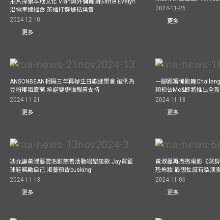
拍片探索本地文化 Vian與外傭舞團Battle Evelyn
2024-11-26
沿電車線搵食 茶檔打邊爐拮燒賣
2024-12-10
更多
更多
ANSONBEAN相隔三年再辦生日歌迷聚會 破例為
一腳踢籌備跳舞Challen
豆粉嘟咀賣萌 承諾變更強報答支持
穎預告Me&即將推出全
2024-11-21
2024-11-18
更多
更多
馮允謙黃淑蔓雲浩影慈善活動唱聖誕歌 Jay買籃
黃淑蔓再憑微電影《深房
球鞋獎勵自己 淑蔓預告busking
恐怖妝 最想性感有型演
2024-11-13
2024-11-06
更多
更多