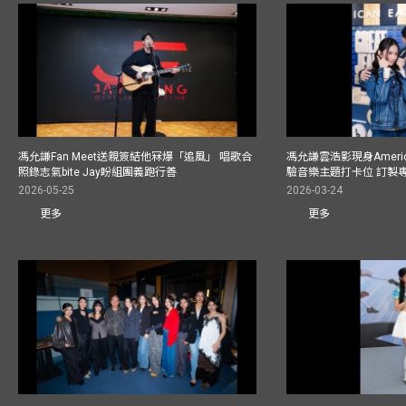
馮允謙Fan Meet送親簽結他冧爆「追風」 唱歌合
馮允謙雲浩影現身America
照錄志氣bite Jay盼組團義跑行善
驗音樂主題打卡位 訂製
2026-05-25
2026-03-24
更多
更多