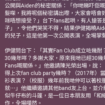
公開與Aiden的秘密關係：「你哋睇吓佢
髮㗎，我將呢個秘密講出嚟，大家會唔會
咪唔想接受？」台下fans起哄，有人搶答
子」，令他們哭笑不得，結果伊健揭曉Aide
的兒子，這是他第一次公開表演，全場掌
伊健問台下：「其實Fan Club成立咗幾耐
30幾年咩？多謝大家，原來我哋已經30幾
Fans嘅關係。」他邀請陳光榮出場，說
得上次fan club party幾時？（2017
衫表演？（校服）幾年前我哋仲可以著校
就⋯」他繼續邀請其他band友上台，並
似牛仔布的斗篷，是一位日本朋友用「和
作，全場嘩然。