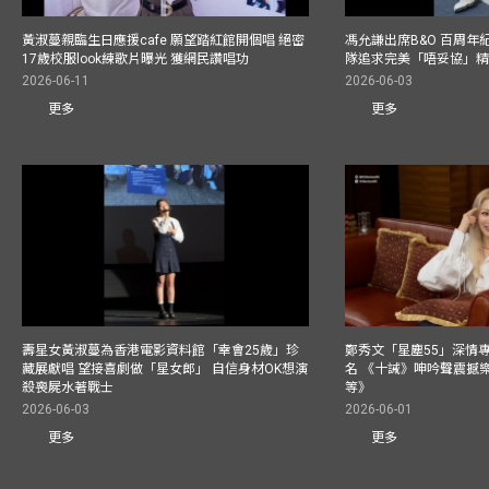
黃淑蔓親臨生日應援cafe 願望踏紅館開個唱 絕密
馮允謙出席B&O 百周年
17歲校服look練歌片曝光 獲網民讚唱功
隊追求完美「唔妥協」
2026-06-11
2026-06-03
更多
更多
壽星女黃淑蔓為香港電影資料館「幸會25歲」珍
鄭秀文「星塵55」深情
藏展獻唱 望接喜劇做「星女郎」 自信身材OK想演
名 《十誡》呻吟聲震撼樂壇
殺喪屍水著戰士
等》
2026-06-03
2026-06-01
更多
更多