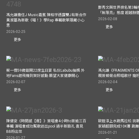
鄭秀文與世界排名第3輪
「無限亮」態度 超越肢
馮允謙擔任J Music嘉賓 陳柏宇透露雙J有新合作
2026-02-08
黃淑蔓為新歌《喵！》學Rap 專輯歌單隱藏小心
思
更多
2026-02-25
更多
蔡一傑59歲筵開22席生日宴 私伙Labubu抽獎 外
馮允謙《FRAGMENTS O
地Fans趕飛機到賀好感動 願望大家健康開心
親簽傾偈合照唱歌仔 寵粉
2026-02-07
2026-02-04
更多
更多
陳健安《時間感【遲】》簽唱會4小時to簽逾三百
歐鎧淳上水跑馬拉松 挑
專輯 演唱會成功幫歌迷出pool 過半新臉孔 喜見
家穎超額完成10K賽 跳
BB粉出世
2026-01-21
2026-01-27