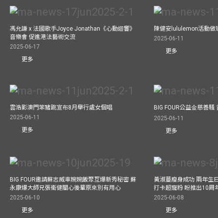
馮允謙 x 法國歌手Joyce Jonathan《心動迴響》
陳健安lululemon活
音樂會 促進港法藝術交流
2025-06-11
2025-06-17
更多
更多
雲浩影澳門笨豬跳宣布8月舉行處女個唱
BIG FOUR公益⾦慈善
2025-06-11
2025-06-11
更多
更多
BIG FOUR邀請蘇志威車婉婉飯聚互爆新秀秘密 蘇
黃淑蔓瘦身成功 兩年生
永康爆大師兄張衞健關心後輩原來別有用心
打卡超寵粉 盼推出10周
2025-06-10
2025-06-08
更多
更多