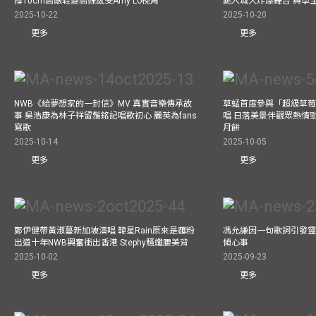
撐10cm高跟鞋變高妹感受Amy Lo視角
跳入城大炸爆舞台 與學
2025-10-22
2025-10-20
更多
更多
NWB《給夢想家的一封信》MV 真實音樂傳承故
草蜢首度參與「超級草莓
事 吳浩康為林子祥留鬚銘記唱歌初心 麗英為fans
唱 日落美景伴觀眾熱情
寫歌
月餅
2025-10-14
2025-10-05
更多
更多
鄭伊健帶黃淑蔓新加坡演唱 韓星Rain原來是麵粉
馮允謙因一句歌詞引發靈感
出道十年NWB興奮衝出香港 Stephy騷纖腰美背
傾心事
2025-10-02
2025-09-23
更多
更多