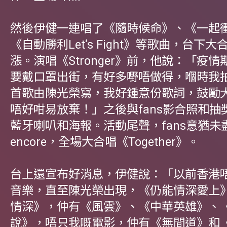
然後伊健一連唱了《隨時候命》、《一起
《自動勝利Let‘s Fight》等歌曲，台下
漲。演唱《Stronger》前，他說：「疫
要戴口罩出街，有好多嘢唔做得，嗰時我
首歌由陳光榮寫，我好鍾意份歌詞，鼓勵
唔好咁易放棄！」之後與fans影合照和抽
藍牙喇叭和海報。活動尾聲，fans意猶未
encore，全場大合唱《Together》。
台上還宣布好消息，伊健說：「以前香港
音樂，直至陳光榮出現，《仍能情深愛上
情深》，仲有《風雲》、《中華英雄》、
說》，唔只我嘅電影，仲有《無間道》和