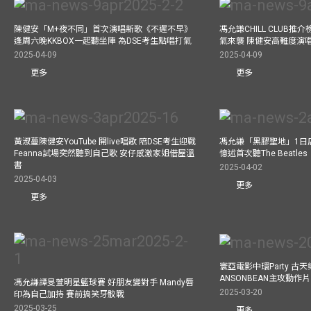
陳健安「M+夜不同」首次演唱新歌《不遲不早》
馮允謙CHILL CLUB
逢周六晚KKBOX一起聽坐陣 為DSE考生點唱打氣
氣來襲 陳健安高難度演
2025-04-09
2025-04-09
更多
更多
黃淑蔓陳健安YouTube 開live唱歌 陪DSE考生迎戰
馮允謙「黑膠聖地」1日
Feanna試場突然聽到自己歌 安仔感激家姐借屋溫
憶述首次聽The Beatles
書
2025-04-02
2025-04-03
更多
更多
寰亞電影中環Party 古天
ANSONBEAN主攻動作片 
馮允謙譚旻萱明星籃球賽 好朋友變對手 Mandy唇
2025-03-20
印為自己加持 賽前搞笑牙骹戰
2025-03-25
更多