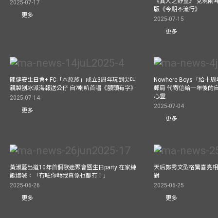
《異人之野望》 兌現兩
2025-07-17
版《今期不流行》
更多
2025-07-15
更多
陳健安生日會+ FC「本原族」成立3周年玩到尖叫
Nowhere Boys「給
親製刨冰派海報送公仔 自?喇叭首唱《額頭有字》
郵局 代寄信給一年後的自
心靈
2025-07-14
2025-07-04
更多
更多
黃淑蔓出道10年首個歌迷聚會暨生日party 在家練
天后鄭秀文型格驚喜亮相C
歌爆喊：「冇咗你哋我真係乜都冇！」
對
2025-06-26
2025-06-25
更多
更多