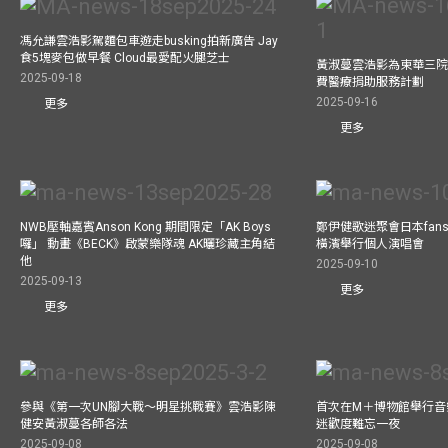
馮允謙雲浩影駕麵包車遊走busking拍新廣告 Jay
食5塊麥包做早餐 Cloud最愛配火腿芝士
黃淑蔓雲浩影為東華三院
2025-09-18
費醫療捐助服務計劃
2025-09-16
更多
更多
NWB壓軸嘉賓Anson Kong 期間限定「AK Boys
鄭伊健歌迷聚會日本fans
囉」 動畫《BECK》啟蒙樂隊魂 AK曬珍藏主角結
橫濱舉行個人演唱會
他
2025-09-10
2025-09-13
更多
更多
參與《第一次UN腳大戰～明星挑戰賽》雲浩影陳
首次在M＋博物館舉行音樂會
健安黃淑蔓各師各法
迷歡度難忘一夜
2025-09-08
2025-09-08