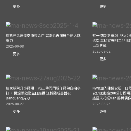
更多
更多
鄒凱光余迪偉麥沛東合作 雲浩影再演舞台劇大感
蔡一傑康復 重啟「Re：G
壓力
巡唱 草蜢宣布明年4月紅
出新專輯
2025-09-08
2025-09-02
更多
更多
連家穎榮升小師姐 一拖三帶同門靚仔師弟自拍亭
NWB加入陳健安組一日限定樂
打卡 楊煜謙啟動生日應援 江博熙成基哲祝
安仔送出逾200公仔即場
BangBang有力
追星天花板Van 將與
2025-08-27
2025-08-26
更多
更多