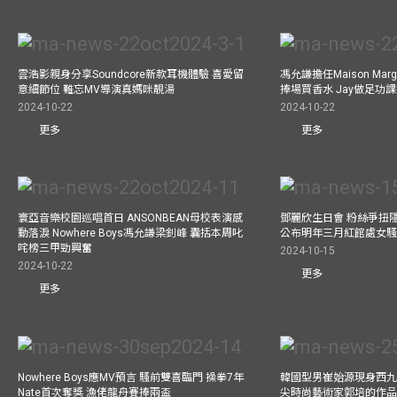
雲浩影親身分享Soundcore新款耳機體驗 喜愛留
馮允謙擔任Maison Marg
意細節位 難忘MV導演真媽咪靚湯
捧場買香水 Jay做足功
2024-10-22
2024-10-22
更多
更多
寰亞音樂校園巡唱首日 ANSONBEAN母校表演感
鄧麗欣生日會 粉絲爭扭
動落淚 Nowhere Boys馮允謙梁釗峰 囊括本周叱
公布明年三月紅館處女騷 
咤榜三甲勁興奮
2024-10-15
2024-10-22
更多
更多
Nowhere Boys應MV預言 騷前雙喜臨門 操拳7年
韓國型男崔始源現身西九
Nate首次奪獎 漁佬龍舟賽捧兩盃
尖時尚藝術家郭培的作