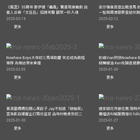
《風雲》35周年 鄭伊健「聶風」驚喜現身舞劇 說
安仔傷後首度出戰渣馬 
書人旦哥「文丑丑」招牌笑聲 觀眾一秒入魂
一智與周潤發群星結伴跑
2025-02-19
2025-02-12
更多
更多
Nowhere Boys大年初三馬場助慶 笑言成為跳唱
釗峰Vian阿珙Nowhere
樂隊 為樂迷帶來幸運
糕蘸蠔油 Ken祝腸道健
2025-02-05
2025-01-30
更多
更多
黃淑蔓媽媽包開心果餃子 Jay不知道「碌柚葉」
連家穎花市做任務 限時內
雲浩影自爆屋企訂兩份盆菜 由年卅晚食到初二
攤檔送叫喊服務增IG follo
2025-01-30
2025-01-27
更多
更多