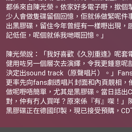
都係來自陳光榮。依家好多電子嘢，撳個
少人會做隻碟留個回憶，佢就係做緊呢件
出黑膠碟，留住今年曾經有一樣嘢出現，
記低佢，呢個就係我哋嘅回憶。」
陳光榮說：「我好喜歡《久別重逢》呢套
健用咗另一個層次去演繹，令我更鍾意呢
決定出sound track（原聲唱片）。」Fa
更率先向fans劇透唱片封面和內頁靚相，
做呢嘢唔簡單，尤其是黑膠碟。當日話出C
對，仲有冇人買咩？原來係『有』㗎！」
黑膠碟正在德國印製，現已接受預購，CD