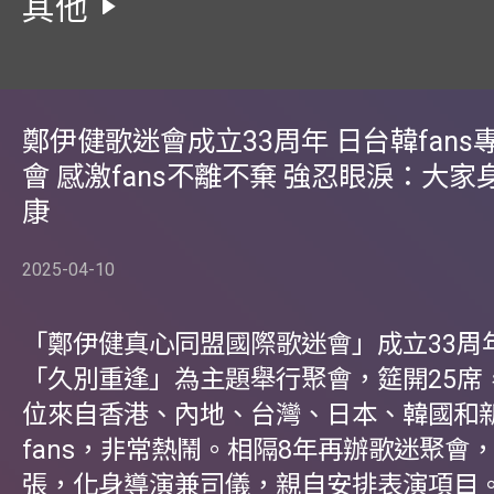
其他
鄭伊健歌迷會成立33周年 日台韓fans
會 感激fans不離不棄 強忍眼淚：大家
康
2025-04-10
「鄭伊健真心同盟國際歌迷會」成立33周
「久別重逢」為主題舉行聚會，筵開25席，
位來自香港、內地、台灣、日本、韓國和
fans，非常熱鬧。相隔8年再辦歌迷聚會
張，化身導演兼司儀，親自安排表演項目