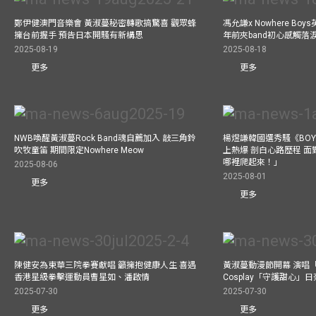
鄭伊健澳門音樂會 黃淑蔓秘密轉歌搞驚喜 觀眾蜂
馮允謙x Nowhere Bo
擁台前握手 預告日本開騷有新構思
年前夾band初心感觸落
2025-08-19
2025-08-18
更多
更多
NWB喚醒黃淑蔓Rock Band魂自薦加入 敲三角鈴
楊煜謙韓國選秀騷《BOYS 
吹牧童笛 期間限定Nowhere Meow
上熱爆 剖白心路歷程 
哪裡爬起來！」
2025-08-06
2025-08-01
更多
更多
陳健安為東華三院拳賽獻唱 籲擁抱健康人生 喜遇
黃淑蔓動漫節開幕 演唱
香港星級拳擊運動員曹星如、潘啟情
Cosplay「守護甜心」
2025-07-30
2025-07-30
更多
更多