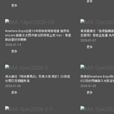
更多
更多
Nowhere Boys出道10年首辦商場簽唱會 破例有
黃淑蔓擔任「香港腦癇基
encore 誠邀太太西洋書法即席寫上款 Van：尊重
定要得》發放正能量 為
歌迷要好好睇睇
2026-01-07
2026-01-14
更多
更多
馮允謙任「時尚賽馬日」形象大使 將於1.25首度
陳健安Nowhere Boy
在馬匹亮相圈表演
ICC同步閃耀融入光影音
2026-01-06
2026-01-05
更多
更多