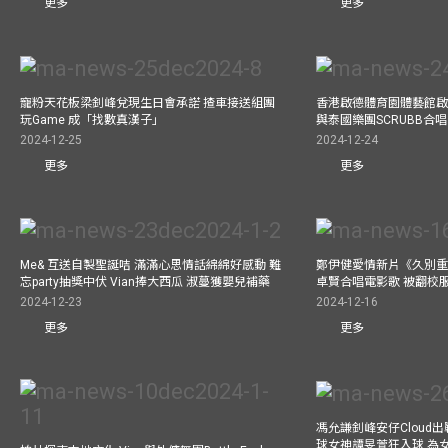
更多
更多
寵粉天花板梁釗峰兌現生日會承諾 揸車接送組團
香港啟德體育園體藝館啟
玩Game 成「找數真漢子」
與泰國樂團SCRUBB合
2024-12-25
2024-12-24
更多
更多
Me& 互送自製聖誕咭 滿滿心思情話綿綿好感動 難
鄭伊健愛情新片《久別重
忘party抽獎中伏 Vian捧大西瓜 淑蔓獲嬰兒補藥
卓賢合唱電影歌 被翻校
2024-12-23
2024-12-16
更多
更多
馮允謙釗峰安仔Cloud出戰9
球女神譚旻萱狂入球 為女