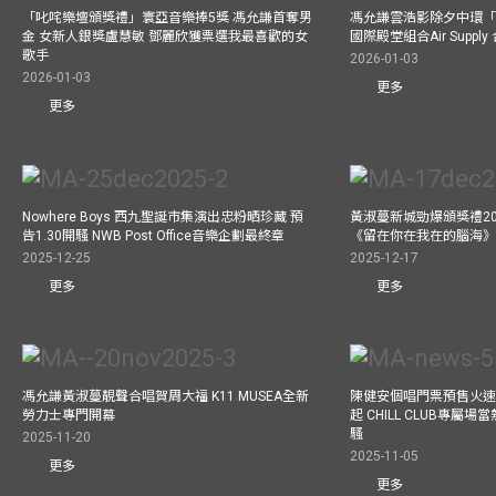
「叱咤樂壇頒獎禮」寰亞音樂捧5獎 馮允謙首奪男
馮允謙雲浩影除夕中環「
金 女新人銀獎盧慧敏 鄧麗欣獲票選我最喜歡的女
國際殿堂組合Air Suppl
歌手
2026-01-03
2026-01-03
更多
更多
Nowhere Boys 西九聖誕市集演出忠粉晒珍藏 預
黃淑蔓新城勁爆頒獎禮20
告1.30開騷 NWB Post Office音樂企劃最終章
《留在你在我在的腦海
2025-12-25
2025-12-17
更多
更多
馮允謙黃淑蔓靚聲合唱賀周大福 K11 MUSEA全新
陳健安個唱門票預售火
勞力士專門開幕
起 CHILL CLUB專屬
騷
2025-11-20
2025-11-05
更多
更多