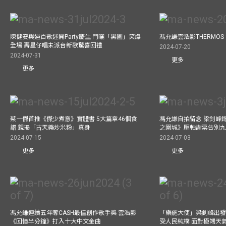
陳健安與過百歌迷開Party慶生 鬥曬「黑圖」笑爆
馮允謙雲浩影THERMOS
全場 壽星仔唱未派台新歌驚喜回禮
2024-07-20
2024-07-31
更多
更多
蔡一傑首推《傑少煮意》實體書 5大篇章46個食
馮允謙自拍留念 梁釗峰錄影C
譜 親揭「古天樂炒米粉」真身
之圍城》壓軸謝票告別
2024-07-15
2024-07-03
更多
更多
馮允謙連續五年奪CASH最佳創作歌手獎 雲浩影
「樂施大使」梁釗峰出發
《回憶半分鐘》打入十大中文金曲
受人民純樸 面對極端天