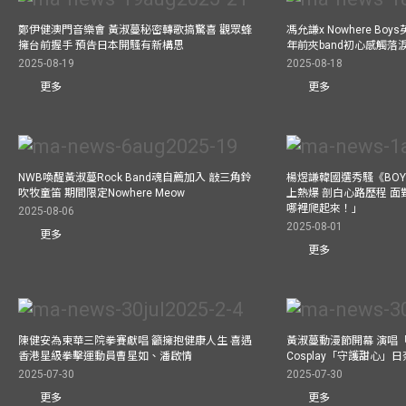
鄭伊健澳門音樂會 黃淑蔓秘密轉歌搞驚喜 觀眾蜂
馮允謙x Nowhere Bo
擁台前握手 預告日本開騷有新構思
年前夾band初心感觸落
2025-08-19
2025-08-18
更多
更多
NWB喚醒黃淑蔓Rock Band魂自薦加入 敲三角鈴
楊煜謙韓國選秀騷《BOYS 
吹牧童笛 期間限定Nowhere Meow
上熱爆 剖白心路歷程 
哪裡爬起來！」
2025-08-06
2025-08-01
更多
更多
陳健安為東華三院拳賽獻唱 籲擁抱健康人生 喜遇
黃淑蔓動漫節開幕 演唱
香港星級拳擊運動員曹星如、潘啟情
Cosplay「守護甜心」
2025-07-30
2025-07-30
更多
更多