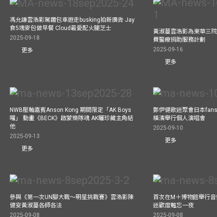
馮允謙雲浩影駕麵包車遊走busking拍新廣告 Jay
食5塊麥包做早餐 Cloud最愛配火腿芝士
黃淑蔓雲浩影為東華三院
2025-09-18
費醫療捐助服務計劃
2025-09-16
更多
更多
NWB壓軸嘉賓Anson Kong 期間限定「AK Boys
鄭伊健歌迷聚會日本fans
囉」 動畫《BECK》啟蒙樂隊魂 AK曬珍藏主角結
橫濱舉行個人演唱會
他
2025-09-10
2025-09-13
更多
更多
參與《第一次UN腳大戰～明星挑戰賽》雲浩影陳
首次在M＋博物館舉行音樂會
健安黃淑蔓各師各法
迷歡度難忘一夜
2025-09-08
2025-09-08