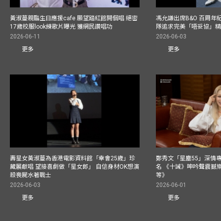
黃淑蔓親臨生日應援cafe 願望踏紅館開個唱 絕密
馮允謙出席B&O 百周年
17歲校服look練歌片曝光 獲網民讚唱功
隊追求完美「唔妥協」
2026-06-11
2026-06-03
更多
更多
壽星女黃淑蔓為香港電影資料館「幸會25歲」珍
鄭秀文「星塵55」深情
藏展獻唱 望接喜劇做「星女郎」 自信身材OK想演
名 《十誡》呻吟聲震撼樂壇
殺喪屍水著戰士
等》
2026-06-03
2026-06-01
更多
更多