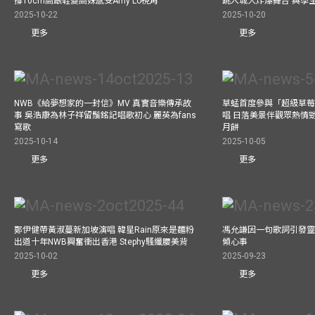
撐10cm高跟鞋變高妹感受Amy Lo視角
跳入城大炸爆舞台 與學
2025-10-22
2025-10-20
更多
更多
NWB《給夢想家的一封信》MV 真實音樂傳承故
草蜢首度參與「超級草莓
事 吳浩康為林子祥留鬚銘記唱歌初心 麗英為fans
唱 日落美景伴觀眾熱情
寫歌
月餅
2025-10-14
2025-10-05
更多
更多
鄭伊健帶黃淑蔓新加坡演唱 韓星Rain原來是麵粉
馮允謙因一句歌詞引發靈感
出道十年NWB興奮衝出香港 Stephy騷纖腰美背
傾心事
2025-10-02
2025-09-23
更多
更多