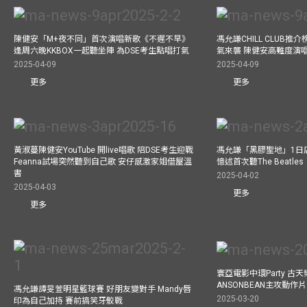
陳健安「M+夜不同」首次演唱新歌《不遲不早》
馮允謙CHILL CLUB
逢周六晚KKBOX一起聽坐陣 為DSE考生點唱打氣
氣來襲 陳健安高難度演
2025-04-09
2025-04-09
更多
更多
黃淑蔓陳健安YouTube 開live唱歌 陪DSE考生迎戰
馮允謙「黑膠聖地」1日
Feanna試場突然聽到自己歌 安仔感激家姐借屋溫
憶述首次聽The Beatles
書
2025-04-02
2025-04-03
更多
更多
寰亞電影中環Party 古天
ANSONBEAN主攻動作片 
馮允謙譚旻萱明星籃球賽 好朋友變對手 Mandy唇
2025-03-20
印為自己加持 賽前搞笑牙骹戰