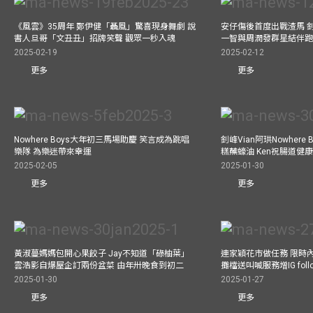
《風雲》35周年 鄭伊健「聶風」驚喜現身舞劇 說
安仔傷後首度出戰渣馬 
書人旦哥「文丑丑」招牌笑聲 觀眾一秒入魂
一智與周潤發群星結伴跑
2025-02-19
2025-02-12
更多
更多
Nowhere Boys大年初三馬場助慶 笑言成為跳唱
釗峰Vian阿珙Nowhere
樂隊 為樂迷帶來幸運
糕蘸蠔油 Ken祝腸道健
2025-02-05
2025-01-30
更多
更多
黃淑蔓媽媽包開心果餃子 Jay不知道「碌柚葉」
連家穎花市做任務 限時內
雲浩影自爆屋企訂兩份盆菜 由年卅晚食到初二
攤檔送叫喊服務增IG follo
2025-01-30
2025-01-27
更多
更多