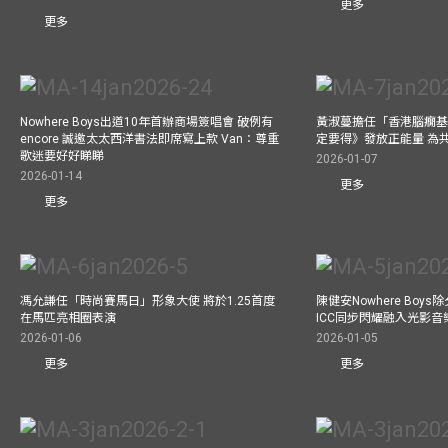
更多
更多
Nowhere Boys出道10年首辦商場簽唱會 破例有
黃淑蔓擔任「香港腦癇基
encore 誠邀太太西洋書法即席寫上款 Van：尊重
定要得》發放正能量 為
歌迷要好好睇睇
2026-01-07
2026-01-14
更多
更多
馮允謙任「時尚賽馬日」形象大使 將於1.25首度
陳健安Nowhere Boy
在馬匹亮相圈表演
ICC同步閃耀融入光影音
2026-01-06
2026-01-05
更多
更多