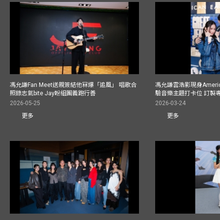
馮允謙Fan Meet送親簽結他冧爆「追風」 唱歌合
馮允謙雲浩影現身America
照錄志氣bite Jay盼組團義跑行善
驗音樂主題打卡位 訂製
2026-05-25
2026-03-24
更多
更多