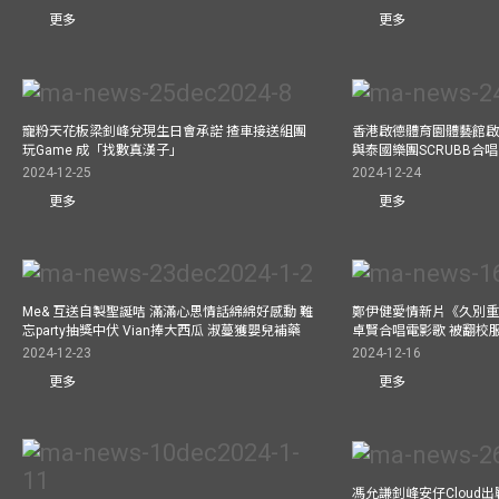
更多
更多
寵粉天花板梁釗峰兌現生日會承諾 揸車接送組團
香港啟德體育園體藝館啟
玩Game 成「找數真漢子」
與泰國樂團SCRUBB合
2024-12-25
2024-12-24
更多
更多
Me& 互送自製聖誕咭 滿滿心思情話綿綿好感動 難
鄭伊健愛情新片《久別重
忘party抽獎中伏 Vian捧大西瓜 淑蔓獲嬰兒補藥
卓賢合唱電影歌 被翻校
2024-12-23
2024-12-16
更多
更多
馮允謙釗峰安仔Cloud出戰9