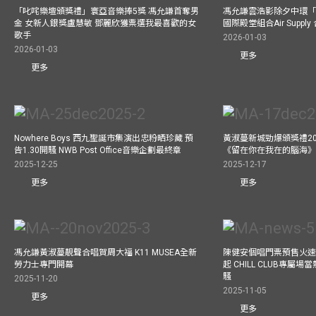
「叱咤樂壇頒獎禮」寰亞音樂捧5獎 馮允謙首奪男
馮允謙雲浩影除夕中環「
金 女新人銀獎盧慧敏 鄧麗欣獲票選我最喜歡的女
國際殿堂組合Air Suppl
歌手
2026-01-03
2026-01-03
更多
更多
Nowhere Boys 西九聖誕市集演出忠粉晒珍藏 預
黃淑蔓新城勁爆頒獎禮20
告1.30開騷 NWB Post Office音樂企劃最終章
《留在你在我在的腦海
2025-12-25
2025-12-17
更多
更多
馮允謙黃淑蔓靚聲合唱賀周大福 K11 MUSEA全新
陳健安個唱門票預售火
勞力士專門開幕
起 CHILL CLUB專屬
騷
2025-11-20
2025-11-05
更多
更多