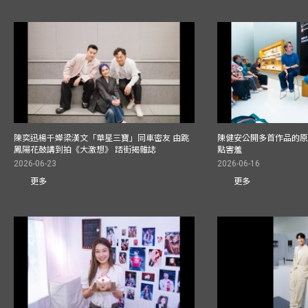
陳奕迅楊千嬅梁漢文「華星三寶」同車密友 由跳
陳健安公開多首作品的原始
鳳陽花鼓講到拍《大激想》 踎街揭雜誌
點害羞
2026-06-23
2026-06-16
更多
更多