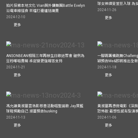
球女神譚旻萱狂入球 為女
拍片探索本地文化 Vian與外傭舞團Battle Evelyn
2024-11-26
沿電車線搵食 茶檔打邊爐拮燒賣
2024-12-10
更多
更多
ANSONBEAN相隔三年再辦生日歌迷聚會 破例為
一腳踢籌備跳舞Challen
豆粉嘟咀賣萌 承諾變更強報答支持
穎預告Me&即將推出全
2024-11-21
2024-11-18
更多
更多
馮允謙黃淑蔓雲浩影慈善活動唱聖誕歌 Jay買籃
黃淑蔓再憑微電影《深房
球鞋獎勵自己 淑蔓預告busking
恐怖妝 最想性感有型演
2024-11-13
2024-11-06
更多
更多