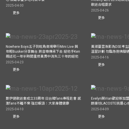
歌迷合唱要求
2025-04-30
2025-04-26
更多
更多
Nowhere Boys五子到旺角商場舉行Mini Live 與
黃淑蔓雲浩影為DSE考生開
年輕Busker分享舞台 將音樂傳承下去 結他手Ken
溫習計劃 勿臨急抱佛腳
親述花一年半時間重修黃貫中消失三十年的結他
2025-04-16
2025-04-23
更多
更多
鄭伊健歌迷會成立33周年 日台韓fans專程赴會 感
Evelyn與Vian歡迎
激fans不離不棄 強忍眼淚：大家身體健康
朗豪坊LACOSTE挑選心
2025-04-10
2025-04-09
更多
更多