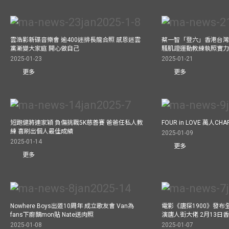
雲浩影新碟音樂會 逾400迷排長龍合照 感恩迷雲
蔡一智「登六」香港台灣生
黨漸變大家庭 開心做自己
騷肌證運動教練執照實力
2025-01-23
2025-01-21
更多
更多
短跑健將連家穎 負傷挑戰5K慈善賽 爸爸任私人教
FOUR in LOVE 萬人CHAR
練 喜刷出個人最佳成績
2025-01-09
2025-01-14
更多
更多
Nowhere Boys出道10周年 成立歌友會 Van為
電影《唐探1900》發布
fans下廚黐mon貼 Nate送肉照
演唐人街大佬 2月13日
2025-01-08
2025-01-07