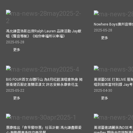
Nowhere Boys廣州
2025-05-28
馮允謙雲浩影出席Ralph Lauren 品牌活動 Jay獻
唱《聲音導航》《給你幸福所以幸福》
更多
2025-05-28
更多
BIG FOUR首次合體行山 為8月紅館演唱會熱身 揭
黃淑蔓DSE 打氣LIVE
張衞健百厭史激嬲梁漢文 許志安蘇永康食花生
唱到氣咳當特別版 Jay
2025-05-22
2025-04-30
更多
更多
惠康推出「食早餐呀惠」社區計劃 馮允謙盡顯愛
黃淑蔓邀請麗英為DSE考
心 鼓勵學童多吃均衡早餐
medley 期待合作炮製港