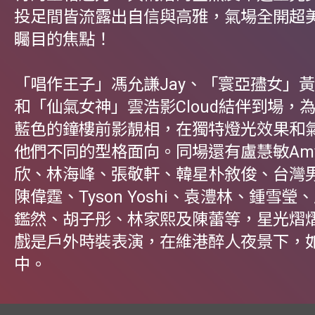
投足間皆流露出自信與高雅，氣場全開超
矚目的焦點！
「唱作王子」馮允謙Jay、「寰亞孻女」黃淑
和「仙氣女神」雲浩影Cloud結伴到場，
藍色的鐘樓前影靚相，在獨特燈光效果和
他們不同的型格面向。同場還有盧慧敏Amy
欣、林海峰、張敬軒、韓星朴敘俊、台灣
陳偉霆、Tyson Yoshi、袁澧林、鍾雪
鑑然、胡子彤、林家熙及陳蕾等，星光熠
戲是戶外時裝表演，在維港醉人夜景下，
中。