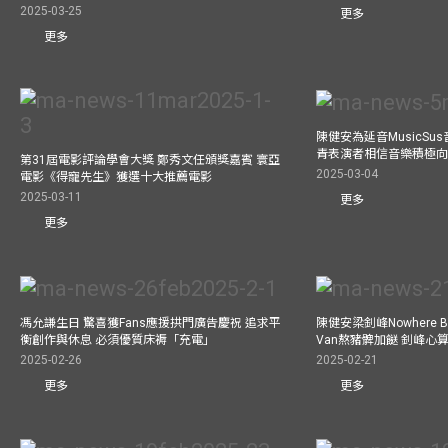
2025-03-25
更多
更多
陳健安為延音MusicSu
青表演者相信音樂積極
第31屆電影評論學會大獎 鄭秀文任頒獎嘉賓 寰亞
2025-03-04
電影《得寵先生》獲選十大推薦電影
2025-03-11
更多
更多
馮允謙生日 驚喜獲Fans應援拱門廣告慶祝 追求平
陳健安梁釗峰Nowhere 
衡創作與休息 必須優質床褥「充電」
Van熬豬髀加餸 釗峰心
2025-02-26
2025-02-21
更多
更多