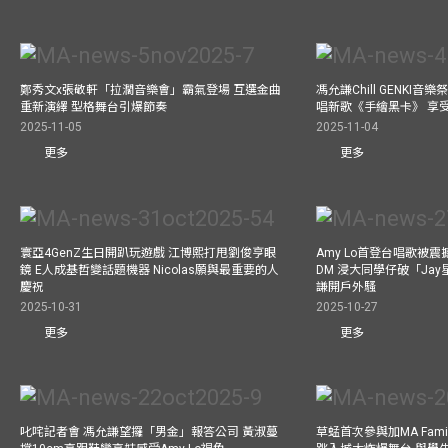
鄭秀文x張敬軒「拉濶音樂會」霸氣登場 互選金曲
馮允謙Chill GENKI音
重新演繹 型格舞台引爆節奏
唱新歌《手繪黑卡》 享
2025-11-05
2025-11-04
更多
更多
寰亞4GenZ生日開趴玩遊戲 江博熙打甩劉俊亨眼
Amy Lo首登台唱歌被
鏡 E人成基哲變話題機器 Nicolas願與最重要的人
DM 浸大同學仔破「Ja
慶祝
謙開戶外騷
2025-10-31
2025-10-27
更多
更多
叱咤記者會 馮允謙望攞「男金」報答公司 黃淑蔓
草蜢首次參與加MA Family 