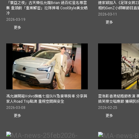
「寰亞之夜」古天樂伍允龍Brian 過百紅星名導雲
連家穎加入《足球女將2
集 重頭劇「重案解密」拉隊捧場 CoolStyle美女晒
相約GenZ小師睇節目直
冷
2026-03-11
2026-03-19
更多
更多
馮允謙開箱Volvo旗艦七座SUV及豪華房車 分享與
雲浩影香港結婚節表演 
家人Road Trip點滴 重視空間與安全
搞笑撩交嗌應節 獲網民
2026-03-08
2026-02-25
更多
更多