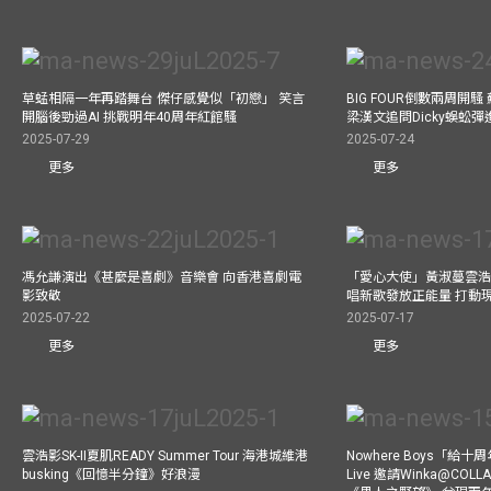
草蜢相隔一年再踏舞台 傑仔感覺似「初戀」 笑言
BIG FOUR倒數兩周開
開腦後勁過AI 挑戰明年40周年紅館騷
梁漢文追問Dicky蜈蚣
2025-07-29
2025-07-24
更多
更多
馮允謙演出《甚麼是喜劇》音樂會 向香港喜劇電
「愛心大使」黃淑蔓雲浩
影致敬
唱新歌發放正能量 打動
2025-07-22
2025-07-17
更多
更多
雲浩影SK-II夏肌READY Summer Tour 海港城維港
Nowhere Boys「給
busking《回憶半分鐘》好浪漫
Live 邀請Winka@CO