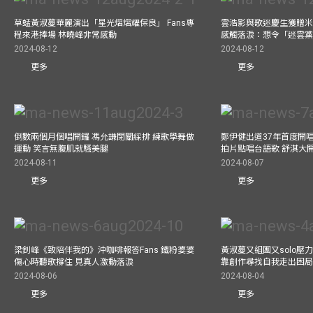
草蜢黃淑蔓華麗演出「星光熠熠耀保良」 Fans專
雲浩影與歌迷慶生獲贈米
程來港捧場 林曉峰非常感動
感觸落淚：想令「迷雲
2024-08-12
2024-08-12
更多
更多
倒數兩個月個唱開鑼 馮允謙閉關綵排 練歌學舞做
鄭伊健出道37年首度開唱
運動 笑言無腹肌就騷美腿
拍片點唱台語歌 舒淇大
2024-08-11
2024-08-07
更多
更多
梁釗峰《致陪伴我的》沖咖啡報答Fans 鐵粉婆婆
黃淑蔓又組團又solo壓
傷心時聽歌撐住 見真人激動落淚
靠創作尋找自我走出困
2024-08-06
2024-08-04
更多
更多