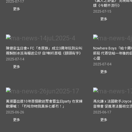
《異人之野望》 兌現兩
2025-07-17
版《今期不流行》
更多
2025-07-15
更多
陳健安生日會+ FC「本原族」成立3周年玩到尖叫
Nowhere Boys「給
親製刨冰派海報送公仔 自?喇叭首唱《額頭有字》
郵局 代寄信給一年後的自
心靈
2025-07-14
2025-07-04
更多
更多
黃淑蔓出道10年首個歌迷聚會暨生日party 在家練
馮允謙 x 法國歌手Joyce
歌爆喊：「冇咗你哋我真係乜都冇！」
音樂會 促進港法藝術交
2025-06-26
2025-06-17
更多
更多