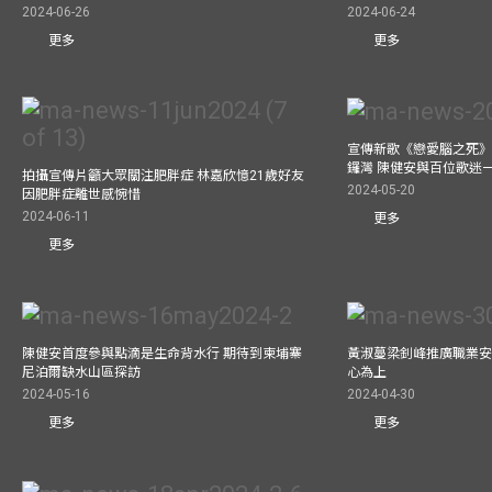
2024-06-26
2024-06-24
更多
更多
宣傳新歌《戀愛腦之死》
鑼灣 陳健安與百位歌迷
拍攝宣傳片籲大眾關注肥胖症 林嘉欣憶21歲好友
2024-05-20
因肥胖症離世感惋惜
2024-06-11
更多
更多
陳健安首度參與點滴是生命背水行 期待到柬埔寨
黃淑蔓梁釗峰推廣職業安
尼泊爾缺水山區探訪
心為上
2024-05-16
2024-04-30
更多
更多