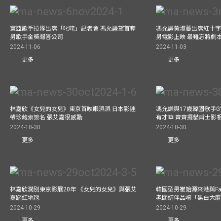
寰亞歌手拉隊出席「叱咤」記者會 馮允謙望首奪
馮允謙黃淑蔓出席紅十字會
男歌手金獎報答公司
男電影上映 最難忘將劇
2024-11-06
2024-11-03
更多
更多
林嘉欣《女兒的女兒》東京首映眼濕濕 日本影迷
馮允謙與17歲韓國歌手GY
帶珍藏索簽名 張艾嘉很感動
有才華 齊齊擺貓甫士影
2024-10-30
2024-10-30
更多
更多
林嘉欣濶別東京影展20年 《女兒的女兒》與張艾
韓國型男崔始源來港與Fa
嘉踏紅地毯
老闆結伴品嚐「黑白大
2024-10-29
2024-10-29
更多
更多