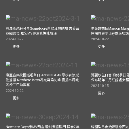
雲浩影親身分享Soundcore新款耳機體驗 喜愛留
馮允謙擔任Maison Marg
意細節位 難忘MV導演真媽咪靚湯
捧場買香水 Jay做足功
2024-10-22
2024-10-22
更多
更多
寰亞音樂校園巡唱首日 ANSONBEAN母校表演感
鄧麗欣生日會 粉絲爭扭
動落淚 Nowhere Boys馮允謙梁釗峰 囊括本周叱
公布明年三月紅館處女騷 
咤榜三甲勁興奮
2024-10-15
2024-10-22
更多
更多
Nowhere Boys應MV預言 騷前雙喜臨門 操拳7年
韓國型男崔始源現身西九