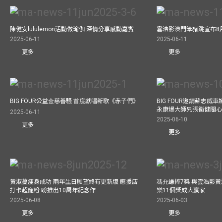
陳健安lululemon活動做瑜伽 深情分享感動嘉賓
雲浩影澳門笨豬跳宣布8
2025-06-11
2025-06-11
更多
更多
BIG FOUR公益⾦慈善騷 ⾸度獻唱新歌《赤⼦們》
BIG FOUR邀請蘇志威
永康爆大師兄張衞健關
2025-06-11
2025-06-10
更多
更多
黃淑蔓瘦身成功 兩年生日願望終有更新版 應援店
馮允謙捧7獎 與雲浩影
打卡超寵粉 盼推出10周年紀念作
樂11個獎成大贏家
2025-06-08
2025-06-03
更多
更多