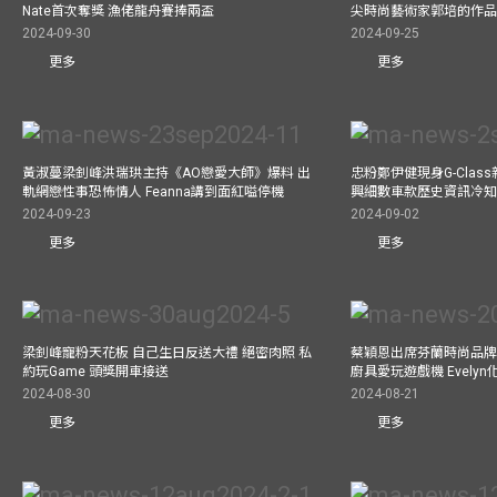
Nate首次奪獎 漁佬龍舟賽捧兩盃
尖時尚藝術家郭培的作
2024-09-30
2024-09-25
更多
更多
黃淑蔓梁釗峰洪瑞珙主持《AO戀愛大師》爆料 出
忠粉鄭伊健現身G-Clas
軌網戀性事恐怖情人 Feanna講到面紅嗌停機
興細數車款歷史資訊冷知
2024-09-23
2024-09-02
更多
更多
梁釗峰寵粉天花板 自己生日反送大禮 絕密肉照 私
蔡穎恩出席芬蘭時尚品牌Ma
約玩Game 頭獎開車接送
廚具愛玩遊戲機 Evely
2024-08-30
2024-08-21
更多
更多