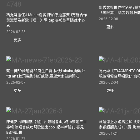
鄭秀文與世界排名第3輪
「無限亮」態度 超越肢
馮允謙擔任J Music嘉賓 陳柏宇透露雙J有新合作
2026-02-08
黃淑蔓為新歌《喵！》學Rap 專輯歌單隱藏小心
思
更多
2026-02-25
更多
蔡一傑59歲筵開22席生日宴 私伙Labubu抽獎 外
馮允謙《FRAGMENTS O
地Fans趕飛機到賀好感動 願望大家健康開心
親簽傾偈合照唱歌仔 寵粉
2026-02-07
2026-02-04
更多
更多
陳健安《時間感【遲】》簽唱會4小時to簽逾三百
歐鎧淳上水跑馬拉松 挑
專輯 演唱會成功幫歌迷出pool 過半新臉孔 喜見
家穎超額完成10K賽 跳
BB粉出世
2026-01-21
2026-01-27