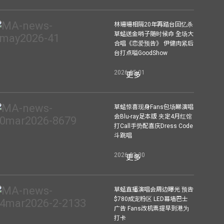
林珊珊相隔20年再踏台回忆杀
草蜢送金哨子随时候命 全场大
合唱《恋爱预告》 伊健肉紧后
台打点嗌GoodShow
2026-05-01
更多
草蜢惊喜现身Fans包场睇演唱
会Blu-ray足本版 夹定4月红馆
打Call手势配喜庆Dress Code
斗跳唱
2026-03-30
更多
草蜢直播演唱会周边曝光 预告
$780成宠粉区 LED幕墙巴士
广告 Fans改机票提早到港为
打卡