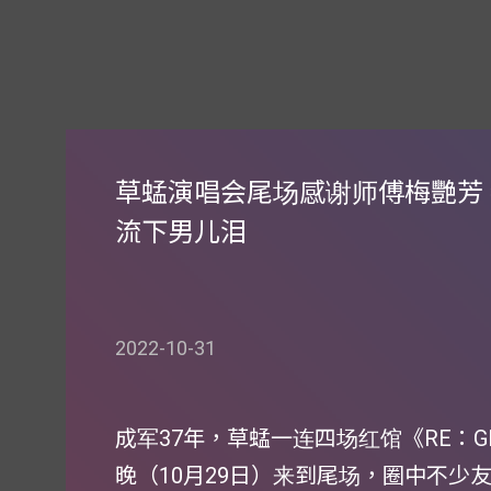
草蜢演唱会尾场感谢师傅梅艷芳
流下男儿泪
2022-10-31
成军37年，草蜢一连四场红馆《RE：GRA
晚（10月29日）来到尾场，圈中不少