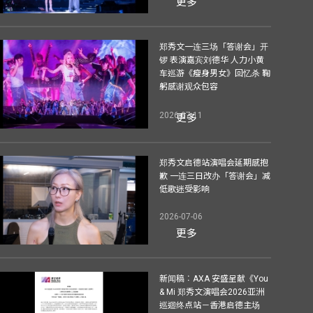
更多
郑秀文一连三场「答谢会」开
锣 表演嘉宾刘德华 人力小黄
车巡游《瘦身男女》回忆杀 鞠
躬感谢观众包容
2026-07-11
更多
郑秀文启德站演唱会延期感抱
歉 一连三日改办「答谢会」减
低歌迷受影响
2026-07-06
更多
新闻稿︰AXA 安盛呈献《You
& Mi 郑秀文演唱会2026亚洲
巡迴终点站－香港启德主场