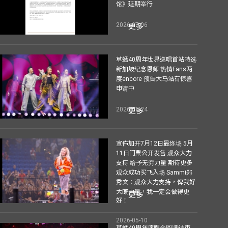
馆》延期举行
2026-07-06
更多
草蜢40周年世界巡唱首站特选
新加坡纪念恩师 热情Fans两
度encore 预告大马站有惊喜
申请中
2026-06-24
更多
宣佈加开7月12日最终场 5月
11日门票公开发售 观众大力
支持 给予无穷力量 期待更多
观众成功买飞入场 Sammi郑
秀文：观众大力支持，俾我好
大嘅力量，我一定会做得更
更多
好！
2026-05-10
草蜢40周年演唱会圆满结束