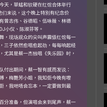
今天，草蜢和软硬在红馆合体举行
对他们来说，这个晚上特別有纪念价
有曾志伟、谷德昭、伍咏薇、林德
DJ小仪、陈淑芬等。
舞，现场观众的尖叫声震慑红馆每一
，三子依然愈唱愈起劲，每每响起经
，尤其是蔡一杰独唱《失乐园》时，
队付出期间，蔡一智有感而发说：
傅，梅艷芳小姐，我知佢今晚有嚟
佢，我哋唔会忘本，一定要做到最
百分准备，但演唱会来到尾声，蔡一