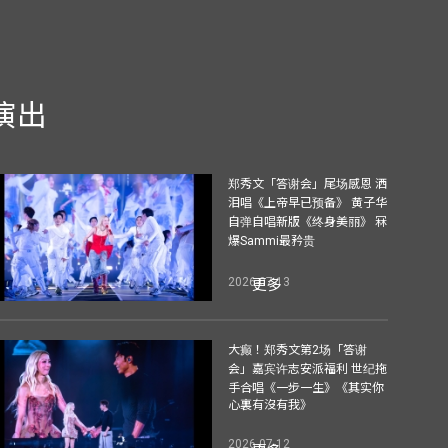
演出
郑秀文「答谢会」尾场感恩 洒
泪唱《上帝早已预备》 黄子华
自弹自唱新版《终身美丽》 冧
爆Sammi最矜贵
2026-07-13
更多
大癫！郑秀文第2场「答谢
会」嘉宾许志安派福利 世纪拖
手合唱《一步一生》《其实你
心裏有沒有我》
2026-07-12