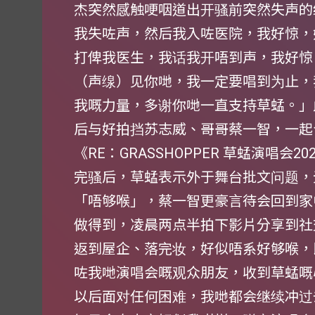
杰突然感触哽咽道出开骚前突然失声的
我失咗声，然后我入咗医院，我好惊，
打俾我医生，我话我开唔到声，我好惊
（声缐）见你哋，我一定要唱到为止，
我嘅力量，多谢你哋一直支持草蜢。」
后与好拍挡苏志威、哥哥蔡一智，一起
《RE：GRASSHOPPER 草蜢演唱会2
完骚后，草蜢表示外于舞台批文问题，
「唔够喉」，蔡一智更豪言待会回到家
做得到，凌晨两点半拍下影片分享到社
返到屋企、落完妆，好似唔系好够喉，
咗我哋演唱会嘅观众朋友，收到草蜢嘅心
以后面对任何困难，我哋都会继续冲过