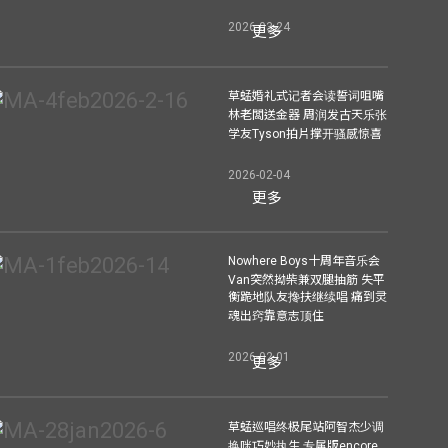
2026-03-24
更多
草蜢婚礼式记者会读誓词咀嘴
林老闆送金器 周润发古天乐张
学友Tyson拍片撑开骚感惊喜
2026-02-04
更多
Nowhere Boys十周年音乐会
Van突然拗柴兼双腿抽筋 失平
衡跪地队友搀扶继续唱 痛到灵
魂出窍靠意志顶住
2026-02-01
更多
草蜢巡唱终极尾站阿智杰少调
换咪巧妙执生 专属版encore