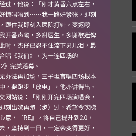
经过，他说：「刚才黄昏六点左右，
好惊唱唔到⋯⋯我一路好紧张，即刻
，跟住我即刻入医院打针，变返嚟
我开番声嘞，多谢医生，多谢歌迷俾
此时，杰仔已忍不住流下男儿泪，最
合唱《我们》，为一连四场的
022》完美落幕。
无办法再加场，三子坦言唱四场根本
中，要跑步「放电」，他亦讲得出、
交网站说：「刚刚开完四场演唱会，
即刻出嚟再跑（步）过，希望今次睇
意，『RE』，将自己提升到2.0，
去，坚持到一日，一定会变得更好，