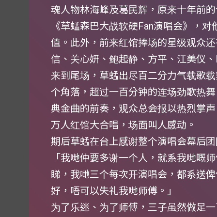
魂人物林海峰及葛民辉，原来十年前的
《草蜢森巴大战软硬Fan演唱会》，
值。此外，前来红馆捧场的星级观众还
信、关心妍、鲍起静、方平、江美仪、
来到尾场，草蜢出尽百二分力气载歌载
个角落，超过一百分钟的连场劲歌热舞
典金曲的前奏，观众总会报以热烈掌声
万人红馆大合唱，场面叫人感动。
期后草蜢在台上感谢整个演唱会幕后团
「我哋仲要多谢一个人，就系我哋嘅师
睇，我哋三个每次开演唱会，都系送俾
好，唔可以失礼我哋师傅。」
为了乐迷、为了师傅，三子虽然做足一