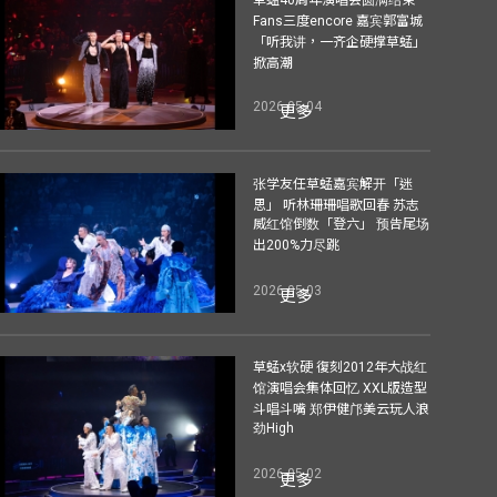
Fans三度encore 嘉宾郭富城
「听我讲，一齐企硬撑草蜢」
掀高潮
2026-05-04
更多
张学友任草蜢嘉宾解开「迷
思」 听林珊珊唱歌回春 苏志
威红馆倒数「登六」 预告尾场
出200%力尽跳
2026-05-03
更多
草蜢x软硬 復刻2012年大战红
馆演唱会集体回忆 XXL版造型
斗唱斗嘴 郑伊健邝美云玩人浪
劲High
2026-05-02
更多