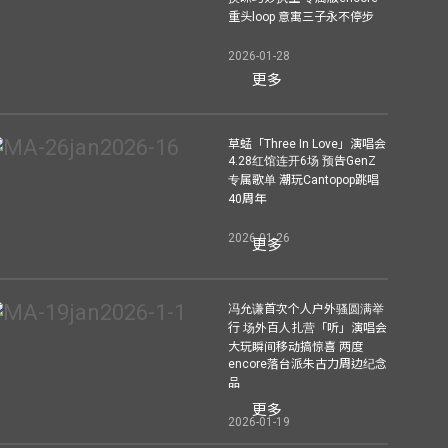
重头loop 意寓三子永不停步
2026-01-28
更多
草蜢「Three In Love」演唱会
4.28红馆连开6场 预告GenZ
专属歌单 潮玩Cantopop跳唱
40周年
2026-01-26
更多
冯允谦首次个人户外骚圆满举
行 场外百人扎营「听」演唱会
大玩瞬间移动搞惊喜 两度
encore落台派朱古力周边纪念
品
更多
2026-01-19