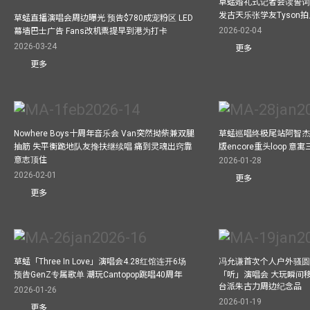
草蜢婚礼式记者会读誓词
发古天乐张学友Tyson
草蜢直播演唱会周边曝光 预告$780成宠粉区 LED
2026-02-04
幕墙巴士广告 Fans改机票提早到港为打卡
2026-03-24
更多
更多
Nowhere Boys十周年音乐会 Van突然拗柴兼双腿
草蜢巡唱终极尾站阿智杰
抽筋 失平衡跪地队友搀扶继续唱 痛到灵魂出窍靠
版encore重头loop 
意志顶住
2026-01-28
2026-02-01
更多
更多
草蜢「Three In Love」演唱会4.28红馆连开6场
冯允谦首次个人户外骚圆
预告GenZ专属歌单 潮玩Cantopop跳唱40周年
「听」演唱会 大玩瞬间移动
台派朱古力周边纪念品
2026-01-26
2026-01-19
更多