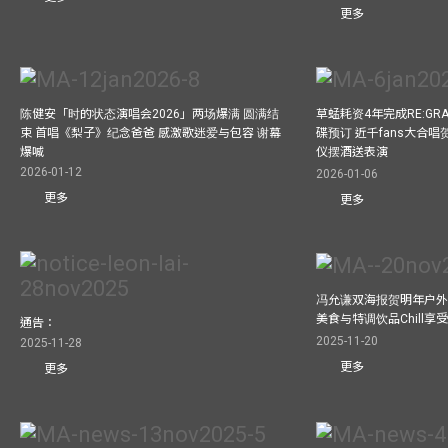
更多
陈健安「时的状态演唱会2026」两场爆满 圆满结
草蜢耗资4年完成RE:GRA
束 首唱《梨子》纪念爸爸 感激歌迷爱与包容 谢幕
碟预订 近千fans大合
爆喊
仪摆酒送表演
2026-01-12
2026-01-06
更多
更多
冯允谦双海报贺明年户外骚
美食与特调饮品Chill享
通告：
2025-11-20
2025-11-28
更多
更多