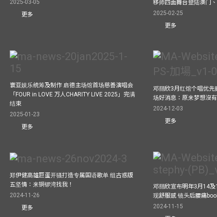
2025-03-05
移师四面舞台登陆澳门、
2025-02-25
更多
更多
寰亚娱乐统筹及制作 启德主场馆首场慈善演唱会
邓丽欣3月红馆个唱优先
「FOUR in LOVE 万人CHARITY LIVE 2025」完满
场好消息：原来梦想沒
结束
2024-12-03
2025-01-23
更多
更多
郑伊健高雄巨蛋开骚打造专属国语歌单 组古惑版
五坚情：来铜锣湾找我！
邓丽欣宣布明年3月14及
2024-11-26
现舒服感 镜头后腰痛bo
2024-11-15
更多