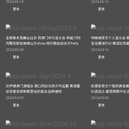
2024-06-18
2024-06-16
更多
更多
全新歌单及舞台战衣 到澳门举行音乐会 草蜢7月8
林晓峰首次个人音乐会 歌
月再到新加坡佛山开show 唿吁歌迷前来开Party
全场爆满吓衬 眼泪忍到
2024-05-28
2024-04-16
更多
更多
郑伊健澳门演唱会 漏口风陈光荣开作品展 黄淑蔓
陈健安首次个唱完美落幕 妈
获惊喜安排新歌登场好感动 靓声被赞
衫送观众 最想食肥牛饮
2024-04-03
2024-03-05
更多
更多