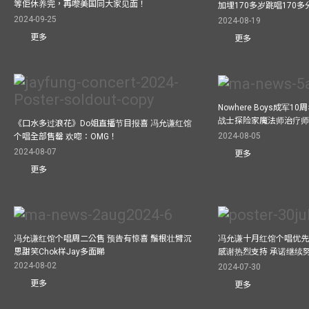
等佢休养完，再嚟美国同大家见面！
加埋170多岁跳唱170
2024-09-25
2024-08-19
更多
更多
Nowhere Boys成军
战士探险家魔法师治疗师疯
《口水多过浪花》Do姐直播节目报喜 冯允谦红馆
2024-08-05
个唱全部售罄 欢唿：OMG！
2024-08-07
更多
更多
冯允谦红馆个唱周二公售 预告有惊喜 鬚根壮臂沉
冯允谦十月红馆个唱优先购
思甜笑Chok样Jay多面睇
感谢热烈支持 承诺继续
2024-08-02
2024-07-30
更多
更多