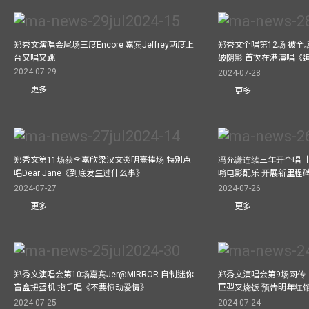
郑秀文演唱会尾场三度Encore 嘉宾Jeffrey两度上
郑秀文个唱第12场 被全
台又唱又跳
破阴影 首次在港演唱《
2024-07-29
2024-07-28
更多
更多
郑秀文第11场获李嘉欣梁汉文炎明熹捧场 特別点
冯允谦连续三年开个唱 
唱Dear Jane《到底发生过什么事》
喻电影配乐 开展新里程
2024-07-27
2024-07-26
更多
更多
郑秀文演唱会第10场嘉宾Jer@MIRROR 自制迷你
郑秀文演唱会第9场网传
盲盒扭蛋机 拖手唱《不要惊动爱情》
巨型叉烧饭 预告明年红
2024-07-25
2024-07-24