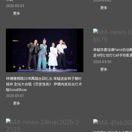
2026-05-02
2026-05-03
更多
更多
草蜢惊喜现身Fans包场睇演
定4月红馆打Call手势配喜
2026-03-30
更多
林珊珊相隔20年再踏台回忆杀 草蜢送金哨子随时
候命 全场大合唱《恋爱预告》 伊健肉紧后台打点
嗌GoodShow
2026-05-01
更多