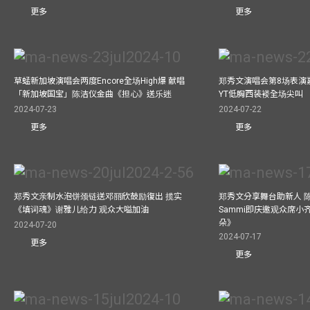
更多
更多
草蜢新加坡演唱会两度Encore全场High爆 献唱
郑秀文演唱会第8场表演嘉
「新加坡国宝」陈洁仪金曲《担心》送乐迷
YT低胸西装褛全场尖叫
2024-07-23
2024-07-22
更多
更多
郑秀文亲制水泡饼颈链送邓丽欣鼓励復出 揽实
郑秀文分享舞台助新人 
《填词魂》谢雅儿给力 观众大嗌加油
Sammi即庆邀观众席小
朵》
2024-07-20
2024-07-17
更多
更多