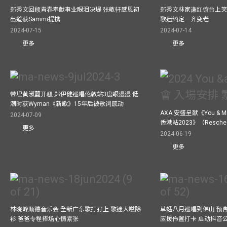
郑秀文回顾青春奉献事业眼泪决堤 张敬轩感恩初
郑秀文林家谦红馆台上笑
出道获Sammi提携
歌迷约定一齐变老
2024-07-15
2024-07-14
更多
更多
带埋黄淑蔓开骚 郑伊健巡唱伦敦站3度眼湿湿 低
潮时获Wyman《新歌》15年后被歌词感动
AXA 安盛呈献《You &
2024-07-09
香港站2023》（Resch
更多
2024-06-19
更多
林晓峰顺德音乐会 全新广东歌打孖上 歌迷大嗌除
草蜢八月巡唱到佛山 预告
衫 爸爸专程捧场心情紧张
应援佈置打卡 启动抖音