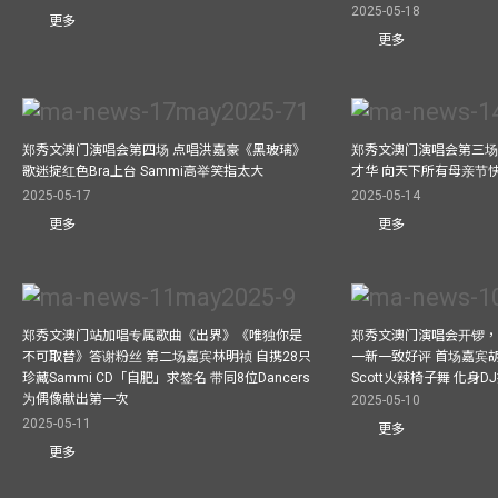
2025-05-18
更多
更多
郑秀文澳门演唱会第四场 点唱洪嘉豪《黑玻璃》
郑秀文澳门演唱会第三场
歌迷掟红色Bra上台 Sammi高举笑指太大
才华 向天下所有母亲节
2025-05-17
2025-05-14
更多
更多
郑秀文澳门站加唱专属歌曲《出界》《唯独你是
郑秀文澳门演唱会开锣
不可取替》答谢粉丝 第二场嘉宾林明祯 自携28只
一新一致好评 首场嘉宾
珍藏Sammi CD「自肥」求签名 带同8位Dancers
Scott火辣椅子舞 化身
为偶像献出第一次
2025-05-10
2025-05-11
更多
更多