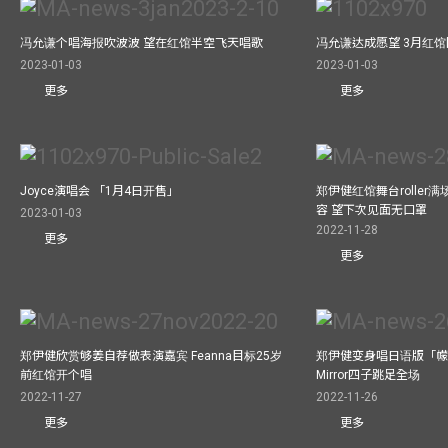
冯允谦个唱海报吹波波 望在红馆半空飞天唱歌
冯允谦达成愿望 3月红馆閧
2023-01-03
2023-01-03
更多
更多
Joyce演唱会 「1月4日开售」
郑伊健红馆舞台roller
容 望下次见面无口罩
2023-01-03
2022-11-28
更多
更多
郑伊健欣赏够姜自荐做表演嘉宾 Feanna目标25岁
郑伊健变身唱日语版「幪
前红馆开个唱
Mirror四子跳足全场
2022-11-27
2022-11-26
更多
更多