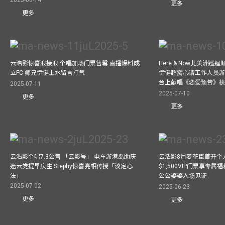
2025-08-14
更多
更多
云浩影惊喜浪接浪 个唱加场门票售罄 直播爆料成
Here & Now北美洲巡
立FC 师兄伊健上水留言打气
伊健超窝心请工作人员游尼
台上献唱《恋爱预告》
2025-07-11
2025-07-10
更多
更多
云浩影个唱7.3公售 「云影号」 电车游港岛助庆
云浩影8月麦花臣首开个人
迷云党提早庆生 Stephy惊喜亮相传授「淡定心
$1,500VIP门票享专属福
法」
公公婆婆入场见证
2025-07-02
2025-06-23
更多
更多