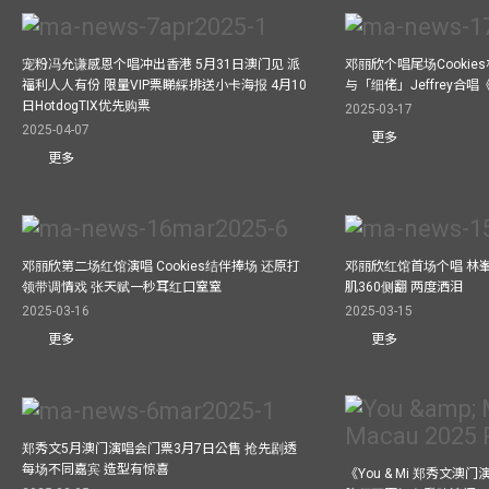
宠粉冯允谦感恩个唱冲出香港 5月31日澳门见 派
邓丽欣个唱尾场Cookie
福利人人有份 限量VIP票睇綵排送小卡海报 4月10
与「细佬」Jeffrey合
日HotdogTIX优先购票
2025-03-17
2025-04-07
更多
更多
邓丽欣第二场红馆演唱 Cookies结伴捧场 还原打
邓丽欣红馆首场个唱 林
领带调情戏 张天赋一秒耳红口窒窒
肌360侧翻 两度洒泪
2025-03-16
2025-03-15
更多
更多
郑秀文5月澳门演唱会门票3月7日公售 抢先剧透
每场不同嘉宾 造型有惊喜
《You & Mi 郑秀文澳门