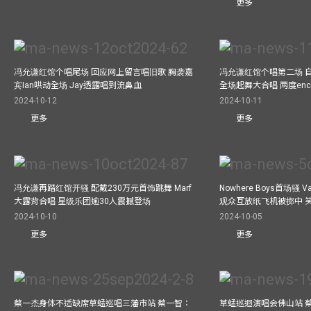
更多
冯允谦红馆个唱尾场 回应网上留言唱旧歌 胸袭嘉
冯允谦红馆个唱第二场 
宾Ian哄动全场 Jay透露唱到流鼻血
全场起舞大合唱 两度enco
2024-10-12
2024-10-11
更多
更多
冯允谦再踏红馆开骚 配戴230万元首饰跳舞 Marf
Nowhere Boys首场骚 
大露背合唱 星级乐团逾30人震撼登场
观众互放纸飞机被掷中 
2024-10-10
2024-10-05
更多
更多
蔡一杰身体不适缺席草蜢巡唱三藩市站 蔡一智：
草蜢巡迴演唱会佛山站 