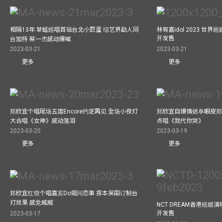
相隔13年 草蜢巡唱首站台北小巨蛋 综艺界勐人同
林宥嘉idol 2023 世
开发售
台加持 蔡一杰感动爆喊
2023-03-21
2023-03-21
更多
更多
郑欣宜个唱尾场五度Encore约定再见 全场小夜灯
郑欣宜自爆情迷单眼皮郑
大合唱《女神》感动落泪
点唱《我代你哭》
2023-03-20
2023-03-19
更多
更多
郑欣宜红馆个唱嘉宾Do姐问恋事 揼本英国订制台
灯效果 感觉威威
NCT DREAM香港巡迴
开发售
2023-03-17