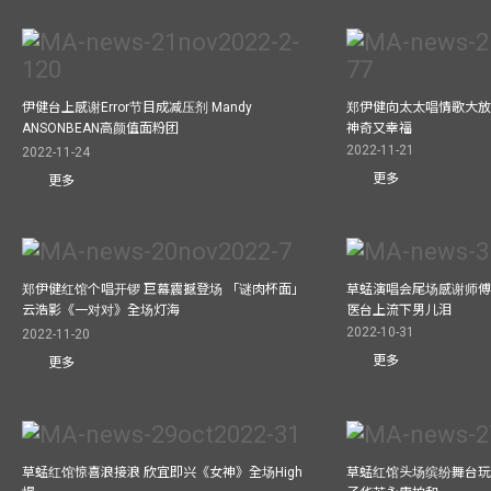
伊健台上感谢Error节目成减压剂 Mandy
郑伊健向太太唱情歌大放
ANSONBEAN高颜值面粉团
神奇又幸福
2022-11-21
2022-11-24
更多
更多
郑伊健红馆个唱开锣 巨幕震撼登场 「谜肉杯面」
草蜢演唱会尾场感谢师傅
云浩影《一对对》全场灯海
医台上流下男儿泪
2022-10-31
2022-11-20
更多
更多
草蜢红馆惊喜浪接浪 欣宜即兴《女神》全场High
草蜢红馆头场缤纷舞台玩