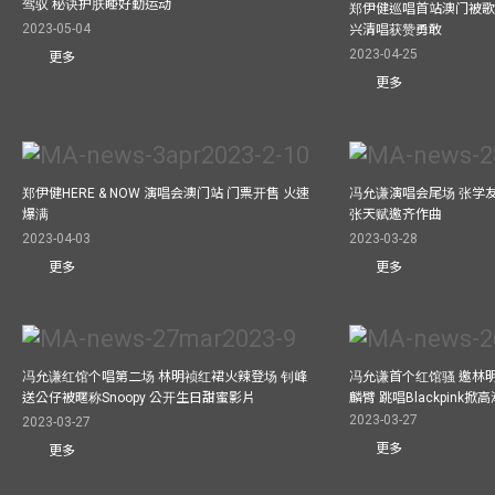
驾驭 秘诀护肤睡好勤运动
郑伊健巡唱首站澳门被歌
2023-05-04
兴清唱获赞勇敢
2023-04-25
更多
更多
郑伊健HERE & NOW 演唱会澳门站 门票开售 火速
冯允谦演唱会尾场 张学
爆满
张天赋邀齐作曲
2023-04-03
2023-03-28
更多
更多
冯允谦红馆个唱第二场 林明祯红裙火辣登场 钊峰
冯允谦首个红馆骚 邀林
送公仔被暱称Snoopy 公开生日甜蜜影片
麟臂 跳唱Blackpink掀
2023-03-27
2023-03-27
更多
更多