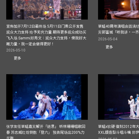
宣佈加开7月12日最终场 5月11日门票公开发售
草蜢40周年演唱会圆满结束F
观众大力支持 给予无穷力量 期待更多观众成功买
宾郭富城「听我讲，一
飞入场 Sammi郑秀文：观众大力支持，俾我好大
2026-05-04
嘅力量，我一定会做得更好！
更多
2026-05-10
更多
张学友任草蜢嘉宾解开「迷思」 听林珊珊唱歌回
草蜢x软硬 復刻2012
春 苏志威红馆倒数「登六」 预告尾场出200%力
XXL版造型斗唱斗嘴 郑
尽跳