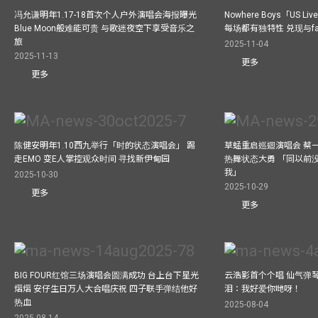
冯允谦明年1.17-18首次个人户外演唱会海报曝光
Nowhere Boys「US
Blue Moon般难能可贵 与歌迷夜空下享受音乐之
每场都有独特性 兑现与f
旅
2025-11-04
2025-11-13
更多
更多
陈健安明年1.10西九举行「时的状态演唱会」 踢
草蜢重启巡迴演唱会 蔡
走EMO 变E人掌控观众时间 寻找新伊甸园
热舞状态大勇 「同以前
我」
2025-10-30
2025-10-29
更多
更多
BIG FOUR红馆三场演唱会圆满成功 台上台下星光
云浩影首个个唱 仙气弹
熠熠 安仔生日万人大合唱庆祝 四子联手弹结他好
泪：我好爱你哋呀！
热血
2025-08-04