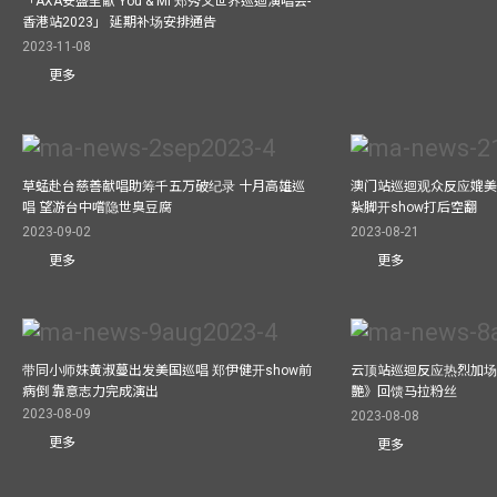
「AXA安盛呈献 You & Mi 郑秀文世界巡迴演唱会-
香港站2023」 延期补场安排通告
2023-11-08
更多
草蜢赴台慈善献唱助筹千五万破纪录 十月高雄巡
澳门站巡迴观众反应媲美
唱 望游台中嚐隐世臭豆腐
紥脚开show打后空翻
2023-09-02
2023-08-21
更多
更多
带同小师妹黄淑蔓出发美国巡唱 郑伊健开show前
云顶站巡迴反应热烈加场
病倒 靠意志力完成演出
艷》回馈马拉粉丝
2023-08-09
2023-08-08
更多
更多