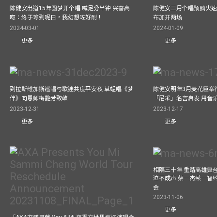
陈健安出道15年圆梦开个唱 喊足分半钟 兴奋高
陈健安三月个唱预购火速
唿：终于等到呢日，我幻想咗好耐！
布加开两场
2024-03-01
2024-01-09
更多
更多
到拉斯维加斯巡唱与歌迷共度平安夜 草蜢唱《梦
陈健安明年3月麦花臣举
伴》向恩师梅艷芳致敬
「尼采」名言启发 用音
2023-12-31
2023-12-17
更多
更多
相隔三十年 重踏高雄舞
泣不成声 蔡一杰蔡一智
会
2023-11-06
更多