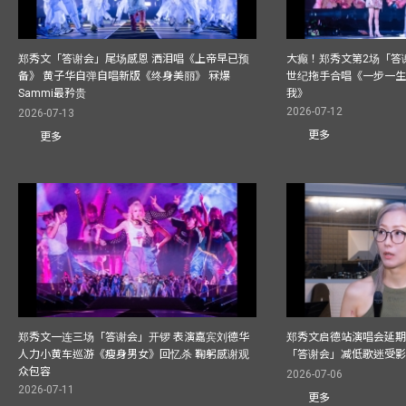
郑秀文「答谢会」尾场感恩 洒泪唱《上帝早已预
大癫！郑秀文第2场「答
备》 黄子华自弹自唱新版《终身美丽》 冧爆
世纪拖手合唱《一步一
Sammi最矜贵
我》
2026-07-12
2026-07-13
更多
更多
郑秀文一连三场「答谢会」开锣 表演嘉宾刘德华
郑秀文启德站演唱会延期
人力小黄车巡游《瘦身男女》回忆杀 鞠躬感谢观
「答谢会」减低歌迷受
众包容
2026-07-06
2026-07-11
更多