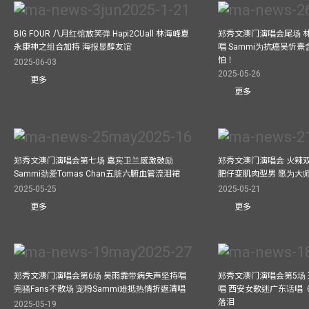
BIG FOUR 八月红馆放笑弹 Hapi2CUall 林海峰夏
郑秀文澳门演唱会尾场 
永康神之组合加持 海报显醇友谊
唱 Sammi为抗癌吴忻
怕！
2025-06-03
2025-05-26
更多
更多
郑秀文澳门演唱会第七场 嘉宾卫兰感激鼓励
郑秀文澳门演唱会 火辣
Sammi劲爱Tomas Chan五脏六腑血管流泪裙
肥仔变肌肉型男 愿为大
2025-05-25
2025-05-21
更多
更多
郑秀文澳门演唱会第6场 吴雨霏带病失声坚持唱
郑秀文澳门演唱会第5场
完骚Fans不散场 宠粉Sammi难抵热情折返清唱
唱 西安女歌迷广东话唱《
落泪
2025-05-19