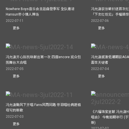
Nowhere Boys音乐会主题曲登季军 全队邀请
冯允谦获张敬轩送首次红
Hansun带小情人捧场
「下次红馆见」手幅搞
2022-07-11
2022-07-06
更多
更多
冯允谦开心陈凯咏献出第一次 四度encore 观众包
冯允谦感激低潮期获AG
围舞台大合唱
面世关键者
2022-07-05
2022-07-04
更多
更多
冯允谦颱风下开唱 Fans风雨同路 带泪唱给病逝祖
母写的新歌
《六福珠宝呈献 冯允谦Have 
2022-07-03
唱会》 今晚如期举行 (于
新)
更多
2022-07-02