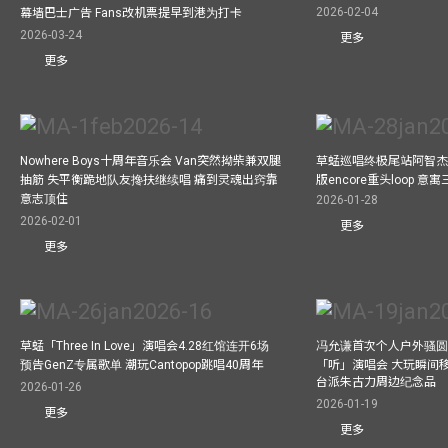
2026-02-04
幕墙巴士广告 Fans改机票提早到港为打卡
2026-03-24
更多
更多
Nowhere Boys十周年音乐会 Van突然拗柴兼双腿
草蜢巡唱终极尾站阿智杰
抽筋 失平衡跪地队友搀扶继续唱 痛到灵魂出窍靠
版encore重头loop 
意志顶住
2026-01-28
2026-02-01
更多
更多
草蜢「Three In Love」演唱会4.28红馆连开6场
冯允谦首次个人户外骚圆
预告GenZ专属歌单 潮玩Cantopop跳唱40周年
「听」演唱会 大玩瞬间移动
台派朱古力周边纪念品
2026-01-26
2026-01-19
更多
更多