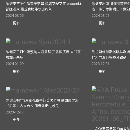
陈健安首次个唱完美落幕 妈妈又喊又笑 encore除
陈健安出道15年圆梦开个
衫送观众 最想食肥牛饮冻柠茶
唿：终于等到呢日，我
2024-03-05
2024-03-01
更多
更多
陈健安三月个唱预购火速售罄 开香槟庆祝 立即宣
到拉斯维加斯巡唱与歌迷
布加开两场
伴》向恩师梅艷芳致敬
2024-01-09
2023-12-31
更多
更多
陈健安明年3月麦花臣举行首次个唱 德国哲学家
「尼采」名言启发 用音乐走过难关
2023-12-17
更多
「AXA安盛呈献 You &