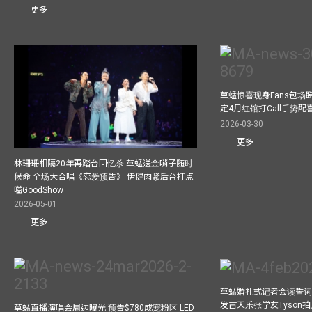
更多
草蜢惊喜现身Fans包场睇演
定4月红馆打Call手势配喜
2026-03-30
更多
林珊珊相隔20年再踏台回忆杀 草蜢送金哨子随时
候命 全场大合唱《恋爱预告》 伊健肉紧后台打点
嗌GoodShow
2026-05-01
更多
草蜢婚礼式记者会读誓词
发古天乐张学友Tyson
草蜢直播演唱会周边曝光 预告$780成宠粉区 LED