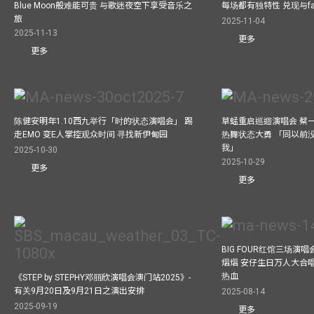
Blue Moon般难能可贵 与歌迷夜空下享受音乐之
每场都有独特性 兑现与f
旅
2025-11-04
2025-11-13
更多
更多
陈健安明年1.10西九举行「时的状态演唱会」 踢
草蜢重启巡迴演唱会 蔡
走EMO 变E人掌控观众时间 寻找新伊甸园
热舞状态大勇 「同以前
我」
2025-10-30
2025-10-29
更多
更多
BIG FOUR红馆三场演
熠熠 安仔生日万人大合
热血
《STEP by STEPHY邓丽欣演唱会澳门站2025》-
有关9月20日及9月21日之演出安排
2025-08-14
2025-09-19
更多