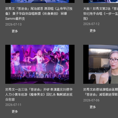
郑秀文「答谢会」尾场感恩 洒泪唱《上帝早已预
大癫！郑秀文第2场「答
备》 黄子华自弹自唱新版《终身美丽》 冧爆
世纪拖手合唱《一步一
Sammi最矜贵
我》
2026-07-12
2026-07-13
更多
更多
郑秀文一连三场「答谢会」开锣 表演嘉宾刘德华
郑秀文启德站演唱会延期
人力小黄车巡游《瘦身男女》回忆杀 鞠躬感谢观
「答谢会」减低歌迷受
众包容
2026-07-06
2026-07-11
更多
更多