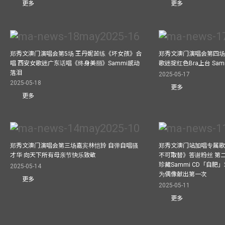
更多
更多
郑秀文澳门演唱会第5场 王丹妮苦练《坏女孩》合
郑秀文澳门演唱会第四场
唱 西安女歌迷广东话唱《终身美丽》Sammi感动
歌迷掟红色Bra上台 Sa
落泪
2025-05-17
2025-05-18
更多
更多
郑秀文澳门演唱会第三场嘉宾林恺铃 自弹自唱骚
郑秀文澳门站加唱专属
才华 向天下所有母亲节快乐致敬
不可取替》答谢粉丝 第二
珍藏Sammi CD「自肥」
2025-05-14
为偶像献出第一次
更多
2025-05-11
更多