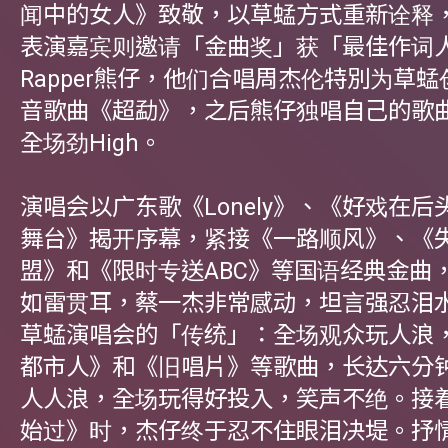
闻中的女人》致敬，以草蜢方式重新诠释
表演嘉宾则邀请「金曲奖」获「最佳作词
Rapper熊仔，他们合唱周杰伦特別为草
音歌曲《超勐》，之后熊仔独唱自己的歌
全场劲High。
演唱会以广东歌《Lonely》、《好戏在
舞台》揭开序幕，紧接《一路顺风》、《
盟》和《限时专送ABC》等国语经典金曲
如雷贯耳，蔡一杰非常感动，坦言强忍泪
草蜢演唱会的「传统」：全场观众玩人浪
都市人》和《旧唱片》等歌曲，长达六分
人人浪，全场玩得好投入，笑声不绝。接
始过》时，杰仔终于忍不住眼泪决堤。抒