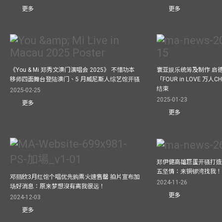
更多
更多
《You & Mi 郑秀文澳门演唱会 2025》 不惜功本
寰亚娱乐统筹及制作 启
移师四面舞台登陆澳门、5 月威尼斯人综艺馆开骚
「FOUR in LOVE 万人CH
结束
2025-02-25
2025-01-23
更多
更多
郑伊健高雄巨蛋开骚打造
五坚情：来铜锣湾找我
邓丽欣3月红馆个唱优先购票火速售罄 拍片宣布加
2024-11-26
场好消息：原来梦想沒有离我很远！
更多
2024-12-03
更多