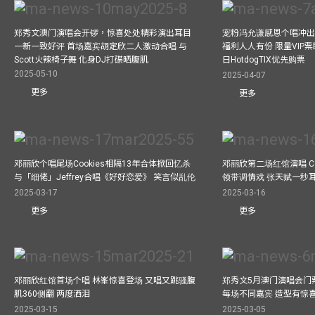
郑秀文澳门演唱会开锣，惊喜处处精彩演出耳目
宠粉冯允谦感恩个唱冲出香
一新一致好评 首场嘉宾胡定欣二人激动合唱 与
福利人人有份 限量VIP票
Scott火辣椅子舞 化身DJ打碟晒腹肌
日HotdogTIX优先购票
2025-05-10
2025-04-07
更多
更多
邓丽欣个唱尾场Cookies相隔13年合体掀回忆杀
邓丽欣第二场红馆演唱 Co
与「细佬」Jeffrey合唱《好好恋爱》 笑言似乱伦
领带调情戏 张天赋一秒
2025-03-17
2025-03-16
更多
更多
邓丽欣红馆首场个唱 林峯惊喜登场 又唱又跳骚腹
郑秀文5月澳门演唱会门票
肌360侧翻 两度洒泪
每场不同嘉宾 造型有惊
2025-03-15
2025-03-05