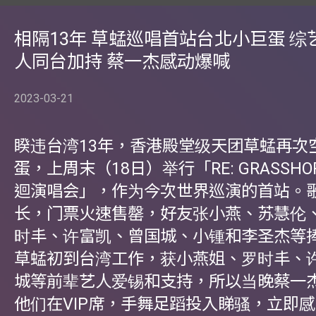
相隔13年 草蜢巡唱首站台北小巨蛋 综
人同台加持 蔡一杰感动爆喊
2023-03-21
睽违台湾13年，香港殿堂级天团草蜢再次
蛋，上周末（18日）举行「RE: GRASSHO
迴演唱会」，作为今次世界巡演的首站。
长，门票火速售罄，好友张小燕、苏慧伦
时丰、许富凯、曾国城、小锺和李圣杰等捧
草蜢初到台湾工作，获小燕姐、罗时丰、
城等前辈艺人爱锡和支持，所以当晚蔡一
他们在VIP席，手舞足蹈投入睇骚，立即