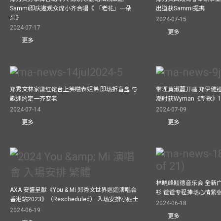
Sammi即庆邀观众席小齐合唱《 「老花」一朵
出道获Sammi提携
朵》
2024-07-15
2024-07-17
更多
更多
郑秀文林家谦红馆台上笑嗌表姐弟 即场拆盲盒 与
带埋黄淑蔓开骚 郑伊健
歌迷约定一齐变老
潮时获Wyman《新歌》
2024-07-14
2024-07-09
更多
更多
林晓峰顺德音乐会 全新
AXA 安盛呈献《You & Mi 郑秀文世界巡迴演唱会
衫 爸爸专程捧场心情紧
香港站2023》（Rescheduled） 入场安排小贴士
2024-06-18
2024-06-19
更多