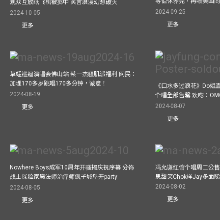
等佢休养完，再嚟美国
观众互放纸飞机被掷中 笑言浪漫幻想破灭
2024-09-25
2024-10-05
更多
更多
草蜢巡迴演唱会佛山站 蔡一杰骚肌派福利 网民：
加埋170多岁跳唱170多分钟，诚意！
《口水多过浪花》Do姐
2024-08-19
个唱全部售罄 欢唿：OM
2024-08-07
更多
更多
Nowhere Boys成军10周年开骚揭庆祝序幕 分饰
冯允谦红馆个唱周二公售
战士探险家魔法师治疗师疯子城堡开party
思甜笑Chok样Jay多面
2024-08-02
2024-08-05
更多
更多