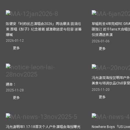
陈健安「时的状态演唱会2026」两场爆满 圆满结
草蜢耗资4年完成RE:GRA
束 首唱《梨子》纪念爸爸 感激歌迷爱与包容 谢幕
碟预订 近千fans大合
爆喊
仪摆酒送表演
2026-01-12
2026-01-06
更多
更多
冯允谦双海报贺明年户外骚
美食与特调饮品Chill享
通告：
2025-11-20
2025-11-28
更多
更多
冯允谦明年1.17-18首次个人户外演唱会海报曝光
Nowhere Boys「US