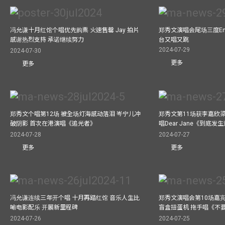
冯允谦十月红馆个唱优先购票 火速售罄 Jay 拍片
郑秀文演唱会尾场三度Enco
感谢热烈支持 承诺继续努力
台又唱又跳
2024-07-29
2024-07-30
更多
更多
郑秀文个唱第12场 被全场灯海感动落泪 岑宁儿冲
郑秀文第11场获李嘉欣
破阴影 首次在港演唱《追光者》
唱Dear Jane《到底
2024-07-28
2024-07-27
更多
更多
冯允谦连续三年开个唱 十月再踏红馆 音乐人生比
郑秀文演唱会第10场嘉宾J
喻电影配乐 开展新里程碑
盲盒扭蛋机 拖手唱《不
2024-07-26
2024-07-25