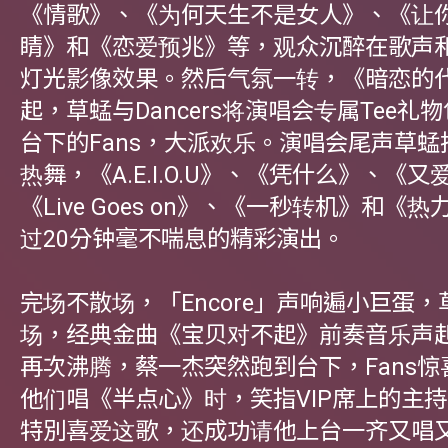
《情歌》、《为何天生不是女人》、《让
睛》和《恋爱预兆》等，观众沉醉在歌声
灯光影像效果。然后气氛一转，《暗恋的
起，草蜢与Dancers将演唱会专属Tee礼
台下的Fans，大派欢乐。演唱会尾声草
热舞，《A.E.I.O.U》、《凭什么》、《
《Live Goes on》、《一秒转机》和《
过20分钟毫不喘息的精彩演出。
完场不散场，「Encore」声响遍小巨蛋
场，经典金曲《宝贝对不起》前奏音乐声起
再次沸腾，蔡一杰突然跑到台下，Fans
他们唱《半点心》时，笑指VIP席上的主
特別喜爱这歌，还成功请他上台一齐又唱