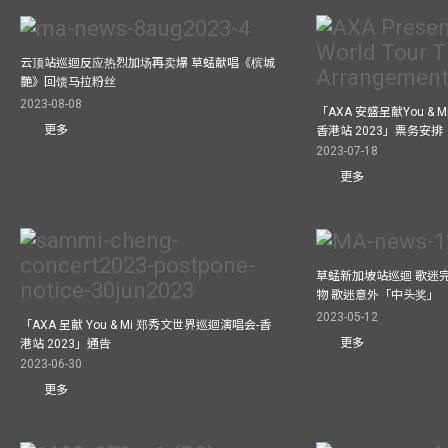
云顶站巡迴反应热烈加场再卖爆 草蜢献唱《槟城
艷》回馈马拉粉丝
2023-08-08
「AXA 安盛呈献You &
更多
香港站 2023」票务安排
2023-07-18
更多
草蜢新加坡站巡迴 歌迷
物 歌迷意外「中头奖」
2023-05-12
「AXA 呈献 You & Mi 郑秀文世界巡迴演唱会-香
更多
港站 2023」通告
2023-06-30
更多