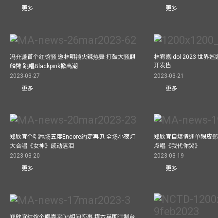
更多
更多
冯允谦首个红馆骚 邀林明祯火辣热舞 打鼓大骚麒
林宥嘉idol 2023 世
开发售
麟臂 跳唱Blackpink掀高潮
2023-03-27
2023-03-21
更多
更多
郑欣宜个唱尾场五度Encore约定再见 全场小夜灯
郑欣宜自爆情迷单眼皮郑
大合唱《女神》感动落泪
点唱《我代你哭》
2023-03-20
2023-03-19
更多
更多
郑欣宜红馆个唱嘉宾Do姐问恋事 揼本英国订制台