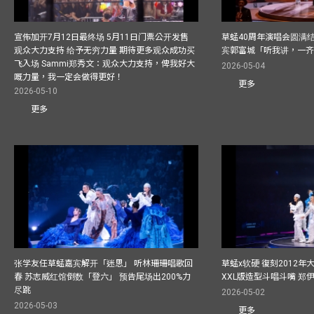
宣佈加开7月12日最终场 5月11日门票公开发售
草蜢40周年演唱会圆满结束F
观众大力支持 给予无穷力量 期待更多观众成功买
宾郭富城「听我讲，一
飞入场 Sammi郑秀文：观众大力支持，俾我好大
2026-05-04
嘅力量，我一定会做得更好！
更多
2026-05-10
更多
张学友任草蜢嘉宾解开「迷思」 听林珊珊唱歌回
草蜢x软硬 復刻2012
春 苏志威红馆倒数「登六」 预告尾场出200%力
XXL版造型斗唱斗嘴 郑
尽跳
2026-05-02
2026-05-03
更多