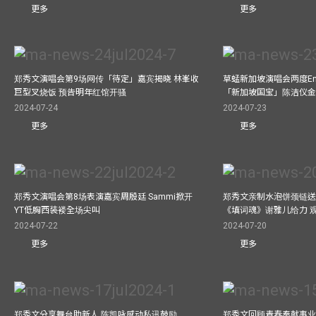
更多
更多
郑秀文演唱会第9场网传「待定」嘉宾揭晓 林峯收
草蜢新加坡演唱会两度Enc
巨型叉烧饭 预告明年红馆开骚
「新加坡国宝」陈洁仪
2024-07-24
2024-07-23
更多
更多
郑秀文演唱会第8场表演嘉宾周殷廷 Sammi掀开
郑秀文亲制水泡饼颈链送
YT低胸西装褛全场尖叫
《填词魂》谢雅儿给力 
2024-07-22
2024-07-20
更多
更多
郑秀文分享舞台助新人 陈凯咏感动私讯鼓励
郑秀文回顾青春奉献事业