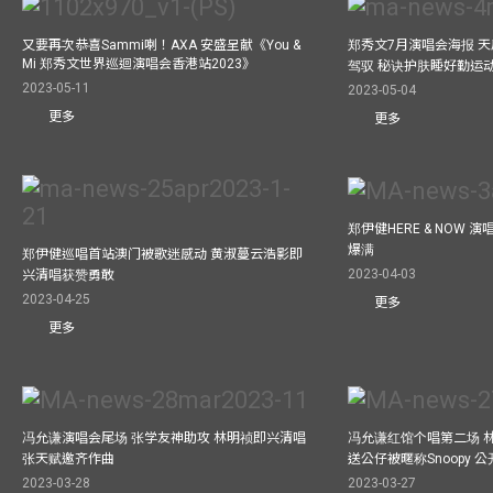
又要再次恭喜Sammi喇！AXA 安盛呈献《You &
郑秀文7月演唱会海报 
Mi 郑秀文世界巡迴演唱会香港站2023》
驾驭 秘诀护肤睡好勤运
2023-05-11
2023-05-04
更多
更多
郑伊健HERE & NOW 
爆满
郑伊健巡唱首站澳门被歌迷感动 黄淑蔓云浩影即
2023-04-03
兴清唱获赞勇敢
2023-04-25
更多
更多
冯允谦演唱会尾场 张学友神助攻 林明祯即兴清唱
冯允谦红馆个唱第二场 
张天赋邀齐作曲
送公仔被暱称Snoopy 
2023-03-28
2023-03-27