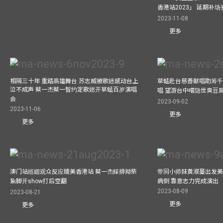
香港站2023」 延期补
2023-11-08
更多
相隔三十年 重踏高雄舞台 苏志威被歌迷感动台上
草蜢赴台慈善献唱助筹千
泣不成声 蔡一杰蔡一智约定歌迷开草蜢百岁演唱
唱 望游台中嚐隐世臭豆
会
2023-09-02
2023-11-06
更多
更多
澳门站巡迴观众反应媲美香港站 蔡一杰綵排拗柴
带同小师妹黄淑蔓出发美国
紥脚开show打后空翻
病倒 靠意志力完成演出
2023-08-09
2023-08-21
更多
更多