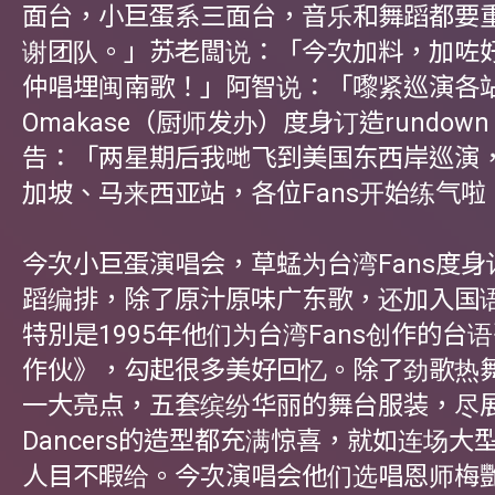
面台，小巨蛋系三面台，音乐和舞蹈都要
谢团队。」苏老闆说：「今次加料，加咗
仲唱埋闽南歌！」阿智说：「嚟紧巡演各
Omakase（厨师发办）度身订造rundow
告：「两星期后我哋飞到美国东西岸巡演
加坡、马来西亚站，各位Fans开始练气啦
今次小巨蛋演唱会，草蜢为台湾Fans度
蹈编排，除了原汁原味广东歌，还加入国
特別是1995年他们为台湾Fans创作的台
作伙》，勾起很多美好回忆。除了劲歌热
一大亮点，五套缤纷华丽的舞台服装，尽
Dancers的造型都充满惊喜，就如连场大
人目不暇给。今次演唱会他们选唱恩师梅