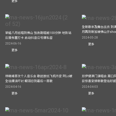
更多
全新歌单及舞台战衣 到澳
月再到新加坡佛山开show
草蜢八月巡唱到佛山 预告跳唱逾100分钟 地铁站
2024-05-28
应援佈置打卡 启动抖音公号爆私密
2024-06-16
更多
更多
林晓峰首次个人音乐会 歌迷放纸飞机示爱 阿Lo被
郑伊健澳门演唱会 漏口
全场爆满吓衬 眼泪忍到最后一首歌
获惊喜安排新歌登场好感
2024-04-16
2024-04-03
更多
更多