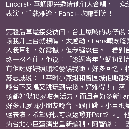
Encore时草蜢即兴邀请他们大合唱，一
表演，千载难逢，Fans直唿赚到笑！
完骚后草蜢接受访问，台上爆喊的杰仔说
场我升上台就想喊，太感动，Fans嘅欢
入我耳机，好震撼，但我强忍住。」看到
终于忍不住，他说：「谂返当年草蜢初到
有佢哋好好照顾和爱锡我哋，好多回忆，
苏志威说：「平时小燕姐和曾国城佢哋都
喺台下又唱又跳玩到完场，好难得！」蔡
场都好似18岁咁有活力，而且有好多新Fa
好多几岁嘅小朋友喺台下跟住跳。小巨蛋
蜢表演，希望好快可以返嚟开Part2 。」
为台北小巨蛋演出重新编制，阿智说：「