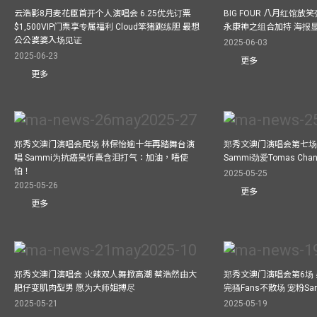
云浩影8月麦花臣首开个人演唱会 6.25优先订票
BIG FOUR 八月红馆放笑弹
$1,500VIP门票享专属福利 Cloud笨猪跳练胆 最想
永康神之组合加持 海报
公公婆婆入场见证
2025-06-03
2025-06-23
更多
更多
郑秀文澳门演唱会尾场 林保怡逾十年再踏舞台演
郑秀文澳门演唱会第七场
唱 Sammi为抗癌吴忻熹含泪打气：加油，唔使
Sammi劲爱Tomas C
怕！
2025-05-25
2025-05-26
更多
更多
郑秀文澳门演唱会 火辣双人舞掀高潮 蔡浩然由大
郑秀文澳门演唱会第6场
肥仔变肌肉型男 愿为大师姐搏尽
完骚Fans不散场 宠粉S
2025-05-21
2025-05-19