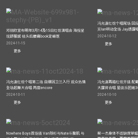
冯允谦红馆个唱尾场 回
宾Ian哄动全场 Jay透
邓丽欣宣布明年3月14及15日红馆演唱会 海报呈
2024-10-12
现舒服感 镜头后腰痛book定嵴医
2024-11-15
更多
更多
冯允谦红馆个唱第二场 自爆因卫兰入行 观众热情
冯允谦再踏红馆开骚 配戴2
全场起舞大合唱 两度encore
大露背合唱 星级乐团逾3
2024-10-11
2024-10-10
更多
更多
Nowhere Boys首场骚 Van除衫与Nate斗腹肌 与
蔡一杰身体不适缺席草蜢