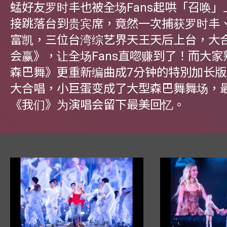
蜢好友罗时丰也被全场Fans起哄「召唤
接跳落台到贵宾席，竟然一次捕获罗时丰
富凯，三位台湾综艺界天王天后上台，大
会赢》，让全场Fans直唿赚到了！而大
森巴舞》更重新编曲成7分钟的特別加长版，
大合唱，小巨蛋变成了大型森巴舞舞场，
《我们》为演唱会留下最美回忆。