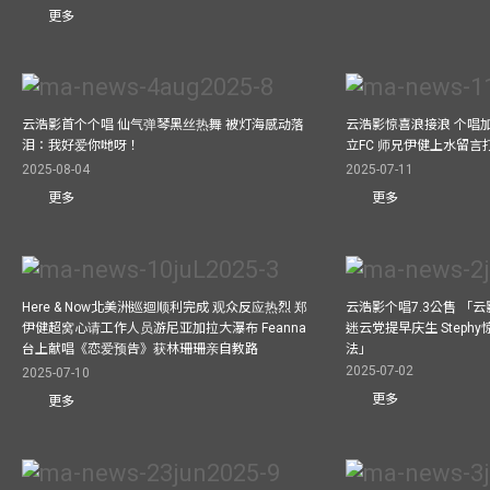
更多
云浩影首个个唱 仙气弹琴黑丝热舞 被灯海感动落
云浩影惊喜浪接浪 个唱
泪：我好爱你哋呀！
立FC 师兄伊健上水留言
2025-08-04
2025-07-11
更多
更多
Here & Now北美洲巡迴顺利完成 观众反应热烈 郑
云浩影个唱7.3公售 「
伊健超窝心请工作人员游尼亚加拉大瀑布 Feanna
迷云党提早庆生 Step
台上献唱《恋爱预告》获林珊珊亲自教路
法」
2025-07-02
2025-07-10
更多
更多