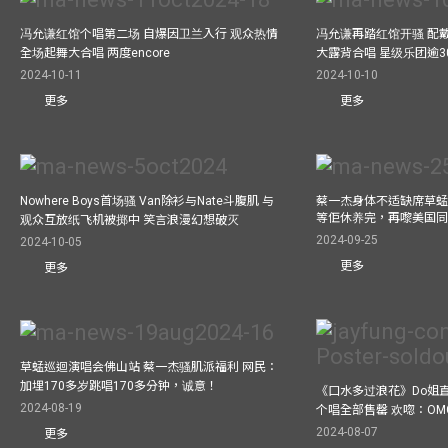
冯允谦红馆个唱第二场 自爆因卫兰入行 观众热情
冯允谦再踏红馆开骚 配戴2
全场起舞大合唱 两度encore
大露背合唱 星级乐团逾3
2024-10-11
2024-10-10
更多
更多
Nowhere Boys首场骚 Van除衫与Nate斗腹肌 与
蔡一杰身体不适缺席草蜢
等佢休养完，再嚟美国
观众互放纸飞机被掷中 笑言浪漫幻想破灭
2024-09-25
2024-10-05
更多
更多
草蜢巡迴演唱会佛山站 蔡一杰骚肌派福利 网民：
加埋170多岁跳唱170多分钟，诚意！
《口水多过浪花》Do姐
2024-08-19
个唱全部售罄 欢唿：OM
2024-08-07
更多