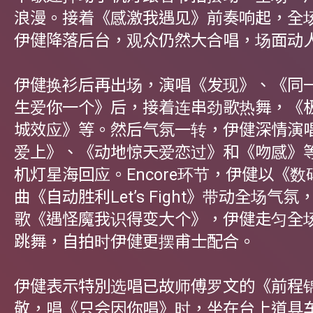
浪漫。接着《感激我遇见》前奏响起，全
伊健降落后台，观众仍然大合唱，场面动
伊健换衫后再出场，演唱《发现》、《同
生爱你一个》后，接着连串劲歌热舞，《
城效应》等。然后气氛一转，伊健深情演
爱上》、《动地惊天爱恋过》和《吻感》
机灯星海回应。Encore环节，伊健以《
曲《自动胜利Let’s Fight》带动全场气
歌《遇怪魔我识得变大个》，伊健走匀全
跳舞，自拍时伊健更摆甫士配合。
伊健表示特別选唱已故师傅罗文的《前程
敬，唱《只会因你唱》时，坐在台上道具