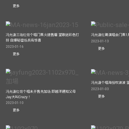
更多
冯允谦三场红馆个唱门票火速售罄 望歌迷彩色打
冯允谦红磡演唱会门票1
扮 自爆秘密练兵有惊喜
2023-01-13
2023-01-16
更多
更多
冯允谦个唱海报吹波波 
2023-01-03
冯允谦红馆个唱未开售先加场 即越洋通知父母
更多
Jay大叫Crazy！
2023-01-10
更多