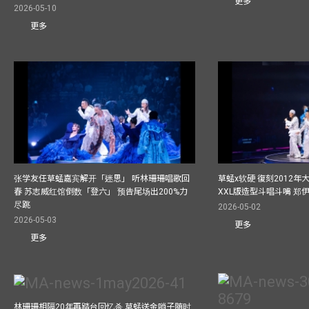
更多
2026-05-10
更多
张学友任草蜢嘉宾解开「迷思」 听林珊珊唱歌回
草蜢x软硬 復刻2012
春 苏志威红馆倒数「登六」 预告尾场出200%力
XXL版造型斗唱斗嘴 郑
尽跳
2026-05-02
2026-05-03
更多
更多
林珊珊相隔20年再踏台回忆杀 草蜢送金哨子随时