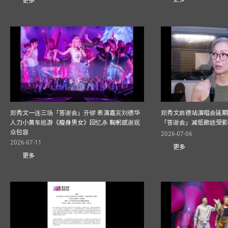
更多
郑秀文一连三场「答谢会」开锣 表演嘉宾刘德华
郑秀文启德站演唱会延期
人力小黄车巡游《瘦身男女》回忆杀 鞠躬感谢观
「答谢会」减低歌迷受
众包容
2026-07-06
2026-07-11
更多
更多