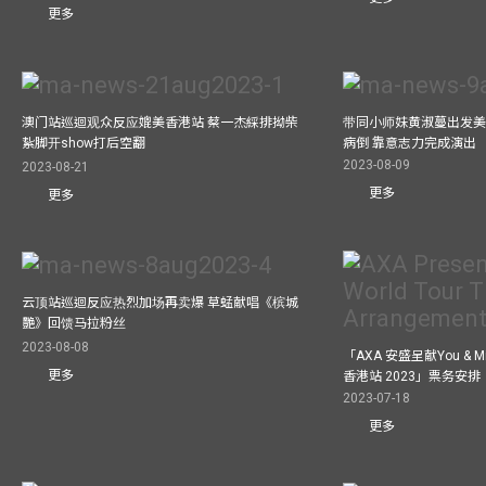
更多
澳门站巡迴观众反应媲美香港站 蔡一杰綵排拗柴
带同小师妹黄淑蔓出发美国
紥脚开show打后空翻
病倒 靠意志力完成演出
2023-08-09
2023-08-21
更多
更多
云顶站巡迴反应热烈加场再卖爆 草蜢献唱《槟城
艷》回馈马拉粉丝
2023-08-08
「AXA 安盛呈献You &
更多
香港站 2023」票务安排
2023-07-18
更多