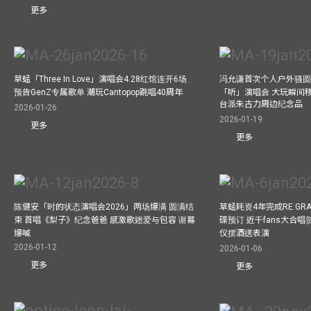
更多
草蜢「Three In Love」演唱会4.28红馆连开6场
冯允谦首次个人户外骚圆
预告GenZ专属歌单 潮玩Cantopop跳唱40周年
「听」演唱会 大玩瞬间移动
台派朱古力周边纪念品
2026-01-26
2026-01-19
更多
更多
陈健安「时的状态演唱会2026」两场爆满 圆满结
草蜢耗资4年完成RE:GRA
束 首唱《梨子》纪念爸爸 感激歌迷爱与包容 谢幕
碟预订 近千fans大合
爆喊
仪摆酒送表演
2026-01-12
2026-01-06
更多
更多