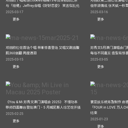
邓丽欣个唱尾场Cookies相隔13年合体掀回忆杀
邓丽欣第二场红馆演唱 Co
与「细佬」Jeffrey合唱《好好恋爱》 笑言似乱伦
领带调情戏 张天赋一秒
2025-03-17
2025-03-16
更多
更多
邓丽欣红馆首场个唱 林峯惊喜登场 又唱又跳骚腹
郑秀文5月澳门演唱会门票
肌360侧翻 两度洒泪
每场不同嘉宾 造型有惊
2025-03-15
2025-03-05
更多
更多
《You & Mi 郑秀文澳门演唱会 2025》 不惜功本
寰亚娱乐统筹及制作 启
移师四面舞台登陆澳门、5 月威尼斯人综艺馆开骚
「FOUR in LOVE 万人CH
结束
2025-02-25
2025-01-23
更多
更多