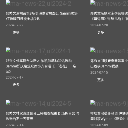
郑秀文演唱会第8场表演嘉宾周殷廷 Sammi掀开
郑秀文亲制水泡饼颈链送
YT低胸西装褛全场尖叫
《填词魂》谢雅儿给力 
2024-07-22
2024-07-20
更多
更多
郑秀文分享舞台助新人 陈凯咏感动私讯鼓励
郑秀文回顾青春奉献事业
Sammi即庆邀观众席小齐合唱《 「老花」一朵
出道获Sammi提携
朵》
2024-07-15
2024-07-17
更多
更多
郑秀文林家谦红馆台上笑嗌表姐弟 即场拆盲盒 与
带埋黄淑蔓开骚 郑伊健
歌迷约定一齐变老
潮时获Wyman《新歌》
2024-07-14
2024-07-09