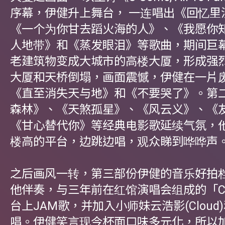
序幕，伊健升上舞台， 一连唱出《回忆里
《一个为你甘去蹈火海的人》、《我愿你
人地带》和《蒸发眼泪》等歌曲，期间巨
老建筑物变成大城市的高楼大厦，形成强
大厦和天桥倒塌，画面震憾，伊健在一片
《直至消失天与地》和《不要哭了》。第
森林》、《天煞孤星》、《风云义》、《
《甘心替代你》等经典电影歌延续气氛，
楼高的平台，边跳边唱，观众睇到哗哗声
之后画风一转，第三部份伊健的音乐好拍
他伴奏，与三年前在红馆演唱会组成的「Cup 
台上JAM歌，并加入小师妹云浩影(Cloud
唱。伊健笑言现今杯面口味多元化，所以