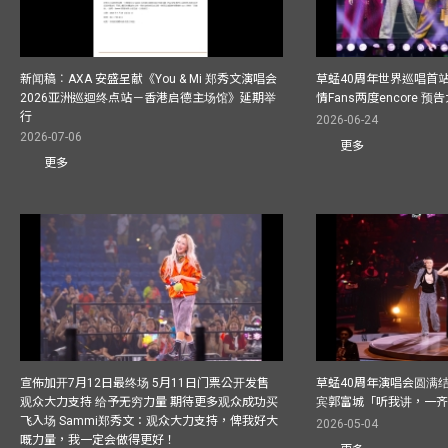
新闻稿︰AXA 安盛呈献《You & Mi 郑秀文演唱会
草蜢40周年世界巡唱首
2026亚洲巡迴终点站－香港启德主场馆》延期举
情Fans两度encore
行
2026-06-24
2026-07-06
更多
更多
宣佈加开7月12日最终场 5月11日门票公开发售
草蜢40周年演唱会圆满结束F
观众大力支持 给予无穷力量 期待更多观众成功买
宾郭富城「听我讲，一
飞入场 Sammi郑秀文：观众大力支持，俾我好大
2026-05-04
嘅力量，我一定会做得更好！