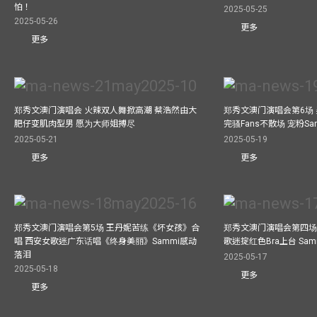
怕！
2025-05-25
2025-05-26
更多
更多
郑秀文澳门演唱会 火辣双人舞掀高潮 蔡浩然由大
郑秀文澳门演唱会第6场
肥仔变肌肉型男 愿为大师姐搏尽
完骚Fans不散场 宠粉S
2025-05-21
2025-05-19
更多
更多
郑秀文澳门演唱会第5场 王丹妮苦练《坏女孩》合
郑秀文澳门演唱会第四场
唱 西安女歌迷广东话唱《终身美丽》Sammi感动
歌迷掟红色Bra上台 Sa
落泪
2025-05-17
2025-05-18
更多
更多