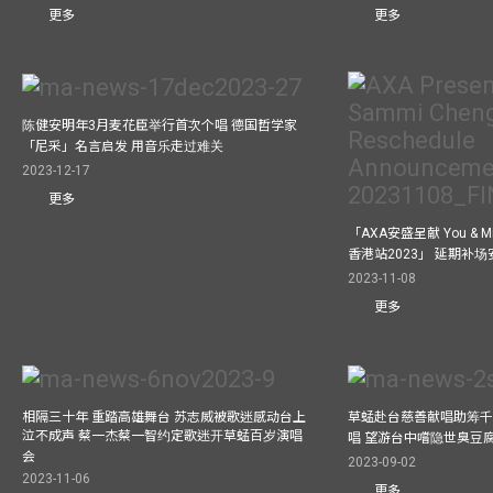
更多
更多
陈健安明年3月麦花臣举行首次个唱 德国哲学家
「尼采」名言启发 用音乐走过难关
2023-12-17
更多
「AXA安盛呈献 You &
香港站2023」 延期补
2023-11-08
更多
相隔三十年 重踏高雄舞台 苏志威被歌迷感动台上
草蜢赴台慈善献唱助筹千
泣不成声 蔡一杰蔡一智约定歌迷开草蜢百岁演唱
唱 望游台中嚐隐世臭豆
会
2023-09-02
2023-11-06
更多