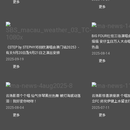
更多
更多
BIG FOUR红馆三场演
熠熠 安仔生日万人大合
热血
《STEP by STEPHY邓丽欣演唱会澳门站2025》-
有关9月20日及9月21日之演出安排
2025-08-14
2025-09-19
更多
更多
云浩影首个个唱 仙气弹琴黑丝热舞 被灯海感动落
云浩影惊喜浪接浪 个唱
泪：我好爱你哋呀！
立FC 师兄伊健上水留言
2025-08-04
2025-07-11
更多
更多