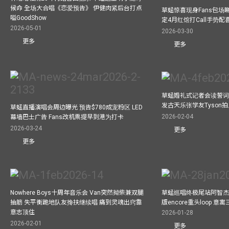
候命 全场大合唱《恋爱预告》 伊健肉紧后台打点
草蜢惊喜现身Fans包场睇演
嗌GoodShow
定4月红馆打Call手势配喜
2026-05-01
2026-03-30
更多
更多
草蜢婚礼式记者会读誓词
发古天乐张学友Tyson
草蜢直播演唱会周边曝光 预告$780成宠粉区 LED
2026-02-04
幕墙巴士广告 Fans改机票提早到港为打卡
2026-03-24
更多
更多
Nowhere Boys十周年音乐会 Van突然拗柴兼双腿
草蜢巡唱终极尾站阿智杰
抽筋 失平衡跪地队友搀扶继续唱 痛到灵魂出窍靠
版encore重头loop 
意志顶住
2026-01-28
2026-02-01
更多