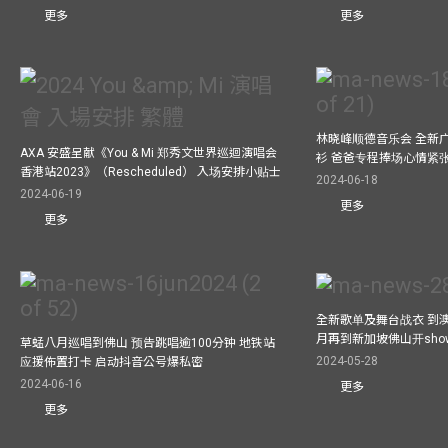
更多
更多
林晓峰顺德音乐会 全新
AXA 安盛呈献《You & Mi 郑秀文世界巡迴演唱会
衫 爸爸专程捧场心情紧
香港站2023》（Rescheduled） 入场安排小贴士
2024-06-18
2024-06-19
更多
更多
全新歌单及舞台战衣 到澳
月再到新加坡佛山开show
草蜢八月巡唱到佛山 预告跳唱逾100分钟 地铁站
2024-05-28
应援佈置打卡 启动抖音公号爆私密
2024-06-16
更多
更多