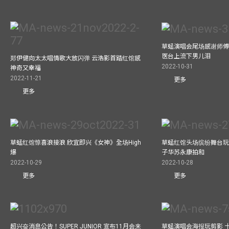
草蜢演唱会尾场感谢师傅
医台上流下男儿泪
郑伊健向太太唱情歌大放闪弹 云浩影首踏红馆感
2022-10-31
神奇又幸福
2022-11-21
更多
更多
草蜢红馆惊喜浪接浪 欣宜即兴《女神》全场High
草蜢红馆头场缤纷舞台玩
爆
子华苏永康拍和
2022-10-29
2022-10-28
更多
更多
超兴奋消息公告！SUPER JUNIOR 宣布11月会来
草蜢演唱会海报玩剪影 