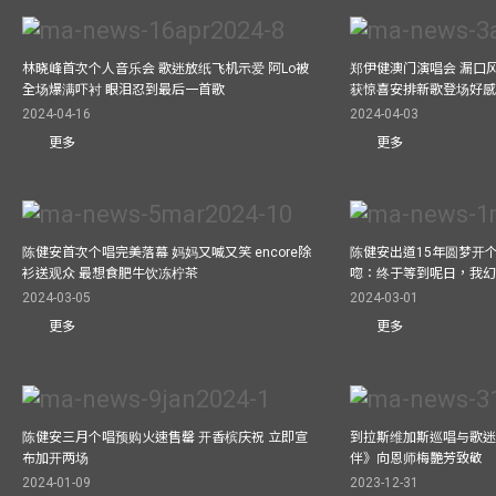
林晓峰首次个人音乐会 歌迷放纸飞机示爱 阿Lo被
郑伊健澳门演唱会 漏口
全场爆满吓衬 眼泪忍到最后一首歌
获惊喜安排新歌登场好感
2024-04-16
2024-04-03
更多
更多
陈健安首次个唱完美落幕 妈妈又喊又笑 encore除
陈健安出道15年圆梦开个
衫送观众 最想食肥牛饮冻柠茶
唿：终于等到呢日，我
2024-03-05
2024-03-01
更多
更多
陈健安三月个唱预购火速售罄 开香槟庆祝 立即宣
到拉斯维加斯巡唱与歌迷
布加开两场
伴》向恩师梅艷芳致敬
2024-01-09
2023-12-31