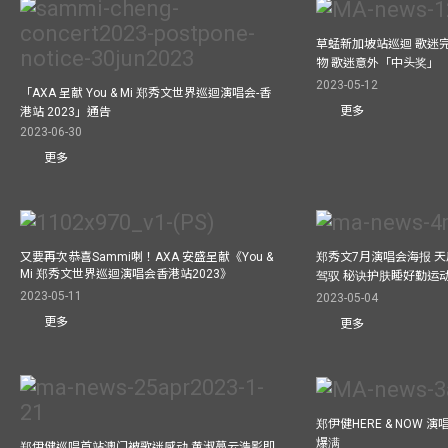
草蜢新加坡站巡迴 歌迷
物 歌迷意外「中头奖」
2023-05-12
「AXA 呈献 You & Mi 郑秀文世界巡迴演唱会-香
更多
港站 2023」通告
2023-06-30
更多
又要再次恭喜Sammi喇！AXA 安盛呈献《You &
郑秀文7月演唱会海报 
Mi 郑秀文世界巡迴演唱会香港站2023》
驾驭 秘诀护肤睡好勤运
2023-05-11
2023-05-04
更多
更多
郑伊健HERE & NOW 
爆满
郑伊健巡唱首站澳门被歌迷感动 黄淑蔓云浩影即