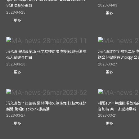
2023-04-03
兴清唱获赞勇敢
2023-04-25
更多
更多
冯允谦演唱会尾场 张学友神助攻 林明祯即兴清唱
冯允谦红馆个唱第二场 
张天赋邀齐作曲
送公仔被暱称Snoopy 
2023-03-28
2023-03-27
更多
更多
冯允谦首个红馆骚 邀林明祯火辣热舞 打鼓大骚麒
相隔13年 草蜢巡唱首站
麟臂 跳唱Blackpink掀高潮
台加持 蔡一杰感动爆喊
2023-03-27
2023-03-21
更多
更多