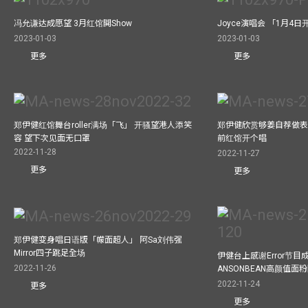
冯允谦达成愿望 3月红馆閧Show
Joyce演唱会 「1月4日
2023-01-03
2023-01-03
更多
更多
郑伊健红馆舞台roller满场「飞」 开骚望港人添笑
郑伊健欣赏够姜自荐做表演嘉
容 望下次见面无口罩
前红馆开个唱
2022-11-28
2022-11-27
更多
更多
郑伊健变身唱日语版「幪面超人」 阿Sa刘伟强
Mirror四子跳足全场
伊健台上感谢Error节目成
2022-11-26
ANSONBEAN高颜值面
2022-11-24
更多
更多