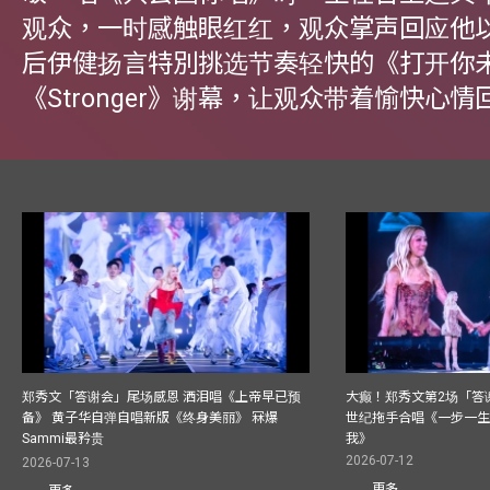
观众，一时感触眼红红，观众掌声回应他
后伊健扬言特別挑选节奏轻快的《打开你
《Stronger》谢幕，让观众带着愉快心情
郑秀文「答谢会」尾场感恩 洒泪唱《上帝早已预
大癫！郑秀文第2场「答
备》 黄子华自弹自唱新版《终身美丽》 冧爆
世纪拖手合唱《一步一
Sammi最矜贵
我》
2026-07-12
2026-07-13
更多