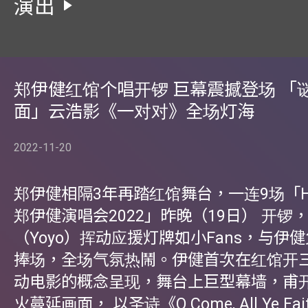
演出
郑伊健红馆个唱开锣 巨幕震撼登场 「
面」云浩影《一对对》全场灯海
2022-11-20
郑伊健相隔3年再踏红馆舞台，一连9场「HER
郑伊健演唱会2022」昨晚（19日） 开锣
（Yoyo）挥动应援灯牌如小Fans，与伊
捧场，全场气氛热鬧。伊健首次在红馆开
动电影的概念呈现，舞台上巨型幕墙，甫
火蔓延画面， 以圣诗《O Come, All Ye Fai