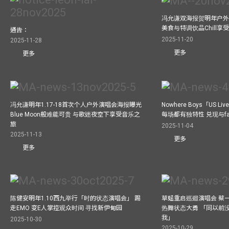
冯允谦双海报贺明年户外骚
美食与特调饮品Chill享
通告：
2025-11-20
2025-11-28
更多
更多
冯允谦明年1.17-18首次个人户外演唱会海报曝光
Nowhere Boys「US
Blue Moon般难能可贵 与歌迷夜空下享受音乐之
每场都有独特性 兑现与f
旅
2025-11-04
2025-11-13
更多
更多
陈健安明年1.10西九举行「时的状态演唱会」 踢
草蜢重启巡迴演唱会 蔡
走EMO 变E人掌控观众时间 寻找新伊甸园
热舞状态大勇 「同以前
我」
2025-10-30
2025-10-29