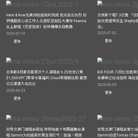
Here & Now北美洲巡迴顺利完成 观众反应热烈 郑
云浩影个唱7.3公售 「
伊健超窝心请工作人员游尼亚加拉大瀑布 Feanna
迷云党提早庆生 Step
台上献唱《恋爱预告》获林珊珊亲自教路
法」
2025-07-02
2025-07-10
更多
更多
云浩影8月麦花臣首开个人演唱会 6.25优先订票
BIG FOUR 八月红馆放笑弹
$1,500VIP门票享专属福利 Cloud笨猪跳练胆 最想
永康神之组合加持 海报
公公婆婆入场见证
2025-06-03
2025-06-23
更多
更多
郑秀文澳门演唱会尾场 林保怡逾十年再踏舞台演
郑秀文澳门演唱会第七场
唱 Sammi为抗癌吴忻熹含泪打气：加油，唔使
Sammi劲爱Tomas C