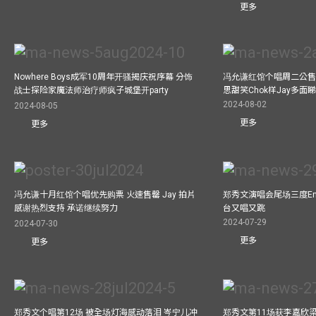
更多
Nowhere Boys成军10周年开骚揭庆祝序幕 分饰
冯允谦红馆个唱周二公售
战士探险家魔法师治疗师疯子城堡开party
思甜笑Chok样Jay多面
2024-08-02
2024-08-05
更多
更多
冯允谦十月红馆个唱优先购票 火速售罄 Jay 拍片
郑秀文演唱会尾场三度Enco
感谢热烈支持 承诺继续努力
台又唱又跳
2024-07-29
2024-07-30
更多
更多
郑秀文个唱第12场 被全场灯海感动落泪 岑宁儿冲
郑秀文第11场获李嘉欣