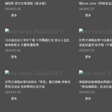
破阴影 首次在港演唱《追光者》
唱Dear Jane《到底
2024-07-28
2024-07-27
更多
更多
冯允谦连续三年开个唱 十月再踏红馆 音乐人生比
郑秀文演唱会第10场嘉宾J
喻电影配乐 开展新里程碑
盲盒扭蛋机 拖手唱《不
2024-07-26
2024-07-25
更多
更多
郑秀文演唱会第9场网传「待定」嘉宾揭晓 林峯收
草蜢新加坡演唱会两度Enc
巨型叉烧饭 预告明年红馆开骚
「新加坡国宝」陈洁仪
2024-07-24
2024-07-23
更多
更多