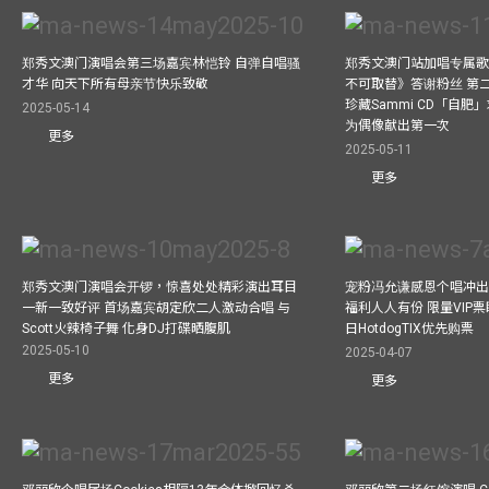
郑秀文澳门演唱会第三场嘉宾林恺铃 自弹自唱骚
郑秀文澳门站加唱专属
才华 向天下所有母亲节快乐致敬
不可取替》答谢粉丝 第二
珍藏Sammi CD「自肥」
2025-05-14
为偶像献出第一次
更多
2025-05-11
更多
郑秀文澳门演唱会开锣，惊喜处处精彩演出耳目
宠粉冯允谦感恩个唱冲出香
一新一致好评 首场嘉宾胡定欣二人激动合唱 与
福利人人有份 限量VIP票
Scott火辣椅子舞 化身DJ打碟晒腹肌
日HotdogTIX优先购票
2025-05-10
2025-04-07
更多
更多