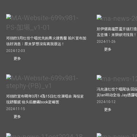
郑伊健高雄巨蛋开骚打造
五坚情：来铜锣湾找我
邓丽欣3月红馆个唱优先购票火速售罄 拍片宣布加
2024-11-26
场好消息：原来梦想沒有离我很远！
更多
2024-12-03
更多
冯允谦红馆个唱尾场 回
宾Ian哄动全场 Jay透
邓丽欣宣布明年3月14及15日红馆演唱会 海报呈
2024-10-12
现舒服感 镜头后腰痛book定嵴医
2024-11-15
更多
更多