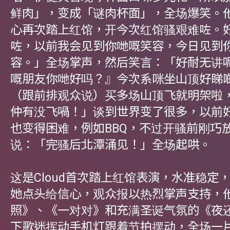
鲜肉」，变成「谜肉杯面」，全场爆笑。
心再次踏上红馆，开今次红馆骚艰难咗。
咗，以前我会见到你哋嘅笑容，今日见到
容。」全场掌声，然后笑言：「好耐无讲
嘅朋友你哋好吗？』今次系咪坐山顶好睇
（跟前排观众说）买多场山顶飞就明架啦
仲有没飞喎！」谈到世界变了很多，以前
也变得困难，例如BBQ，不过开骚前刚巧
说：「完骚后北潭涌见！」全场起哄。
这是Cloud首次踏上红馆表演，水准稳定
她点头给信心，观众报以热烈掌声支持，
照》、《一对对》和充满圣诞气氛的《夜
下歌迷挥动手机灯跟着节拍摆动，全场一