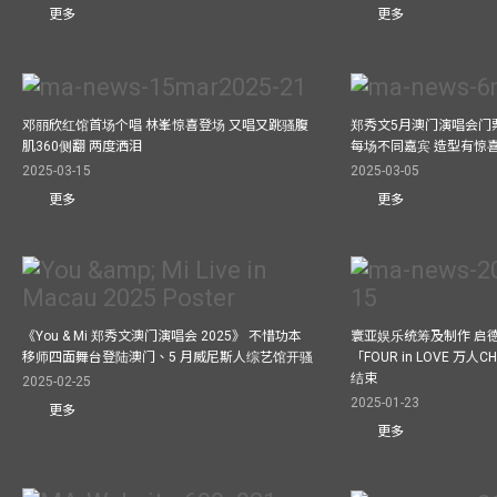
更多
更多
邓丽欣红馆首场个唱 林峯惊喜登场 又唱又跳骚腹
郑秀文5月澳门演唱会门票
肌360侧翻 两度洒泪
每场不同嘉宾 造型有惊
2025-03-15
2025-03-05
更多
更多
《You & Mi 郑秀文澳门演唱会 2025》 不惜功本
寰亚娱乐统筹及制作 启
移师四面舞台登陆澳门、5 月威尼斯人综艺馆开骚
「FOUR in LOVE 万人CH
结束
2025-02-25
2025-01-23
更多
更多