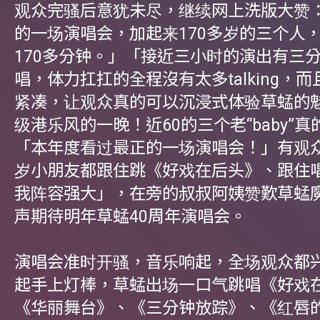
观众完骚后意犹未尽，继续网上洗版大赞
的一场演唱会，加起来170多岁的三个人
170多分钟。」「接近三小时的演出有三
唱，体力扛扛的全程沒有太多talking，
紧凑，让观众真的可以沉浸式体验草蜢的
级港乐风的一晚！近60的三个老“baby”
「本年度看过最正的一场演唱会！」有观
岁小朋友都跟住跳《好戏在后头》、跟住唱「h
我阵容强大」，在旁的叔叔阿姨赞歎草蜢
声期待明年草蜢40周年演唱会。
演唱会准时开骚，音乐响起，全场观众都
起手上灯棒，草蜢出场一口气跳唱《好戏
《华丽舞台》、《三分钟放踪》、《红唇