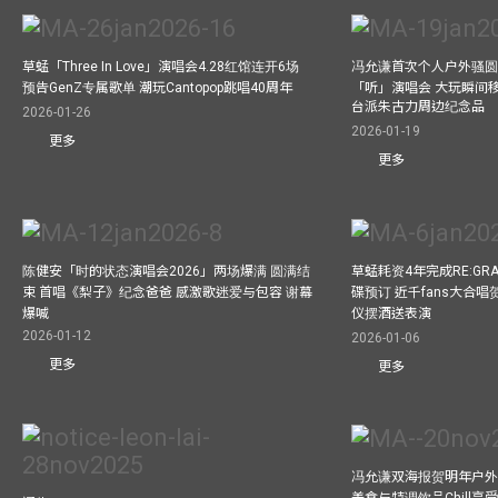
草蜢「Three In Love」演唱会4.28红馆连开6场
冯允谦首次个人户外骚圆
预告GenZ专属歌单 潮玩Cantopop跳唱40周年
「听」演唱会 大玩瞬间移动
台派朱古力周边纪念品
2026-01-26
2026-01-19
更多
更多
陈健安「时的状态演唱会2026」两场爆满 圆满结
草蜢耗资4年完成RE:GRA
束 首唱《梨子》纪念爸爸 感激歌迷爱与包容 谢幕
碟预订 近千fans大合
爆喊
仪摆酒送表演
2026-01-12
2026-01-06
更多
更多
冯允谦双海报贺明年户外骚