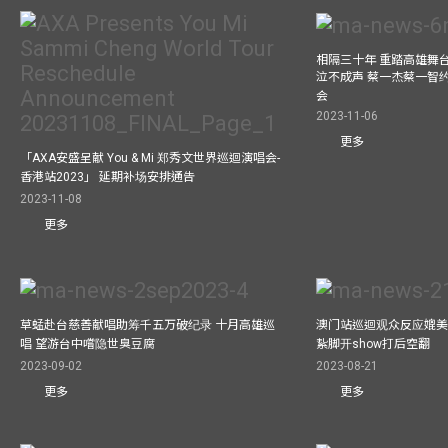
相隔三十年 重踏高雄舞
泣不成声 蔡一杰蔡一智
会
2023-11-06
更多
「AXA安盛呈献 You & Mi 郑秀文世界巡迴演唱会-
香港站2023」 延期补场安排通告
2023-11-08
更多
草蜢赴台慈善献唱助筹千五万破纪录 十月高雄巡
澳门站巡迴观众反应媲美
唱 望游台中嚐隐世臭豆腐
紥脚开show打后空翻
2023-09-02
2023-08-21
更多
更多