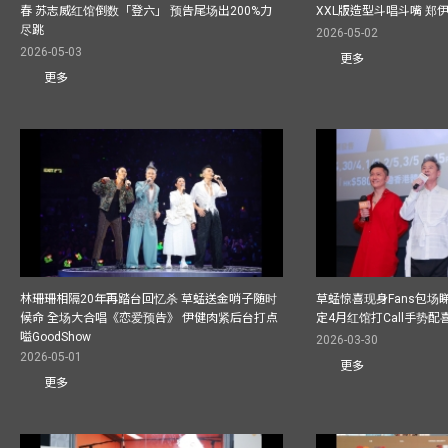
春 苏志威红馆倒数「登六」 预告尾场出200%力
XXL版造型斗唱斗嘴 郑
尽跳
2026-05-02
2026-05-03
更多
更多
林珊珊相隔20年再踏台回忆杀 草蜢送金哨子随时
草蜢惊喜现身Fans包场睇演
候命 全场大合唱《恋爱预告》 伊健肉紧后台打点
定4月红馆打Call手势配喜
嗌GoodShow
2026-03-30
2026-05-01
更多
更多