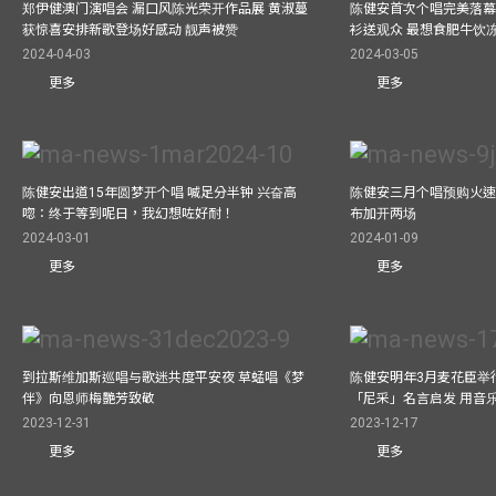
郑伊健澳门演唱会 漏口风陈光荣开作品展 黄淑蔓
陈健安首次个唱完美落幕 妈
获惊喜安排新歌登场好感动 靓声被赞
衫送观众 最想食肥牛饮
2024-04-03
2024-03-05
更多
更多
陈健安出道15年圆梦开个唱 喊足分半钟 兴奋高
陈健安三月个唱预购火速
唿：终于等到呢日，我幻想咗好耐！
布加开两场
2024-03-01
2024-01-09
更多
更多
到拉斯维加斯巡唱与歌迷共度平安夜 草蜢唱《梦
陈健安明年3月麦花臣举
伴》向恩师梅艷芳致敬
「尼采」名言启发 用音
2023-12-31
2023-12-17
更多
更多