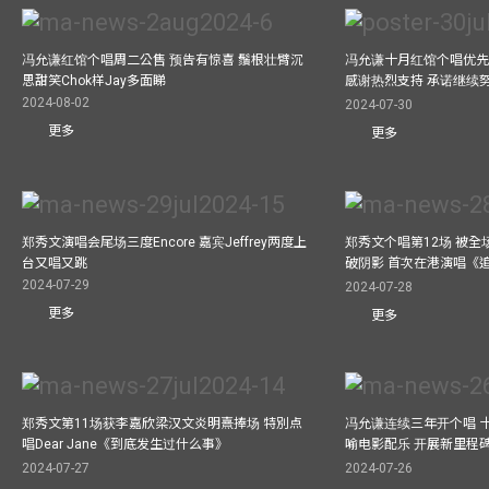
冯允谦红馆个唱周二公售 预告有惊喜 鬚根壮臂沉
冯允谦十月红馆个唱优先购
思甜笑Chok样Jay多面睇
感谢热烈支持 承诺继续
2024-08-02
2024-07-30
更多
更多
郑秀文演唱会尾场三度Encore 嘉宾Jeffrey两度上
郑秀文个唱第12场 被全
台又唱又跳
破阴影 首次在港演唱《
2024-07-29
2024-07-28
更多
更多
郑秀文第11场获李嘉欣梁汉文炎明熹捧场 特別点
冯允谦连续三年开个唱 
唱Dear Jane《到底发生过什么事》
喻电影配乐 开展新里程
2024-07-27
2024-07-26