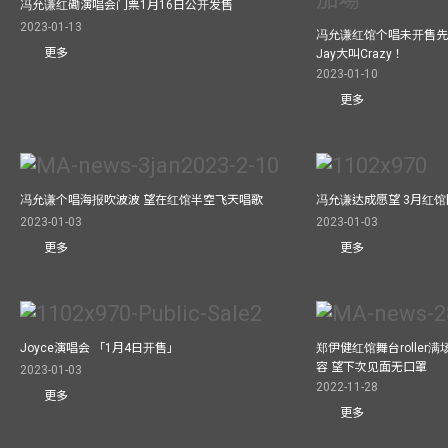
冯允谦红磡演唱会门票1月16日公开发售
2023-01-13
冯允谦红馆个唱未开售先
更多
Jay大叫Crazy！
2023-01-10
更多
冯允谦个唱海报吹波波 望在红馆半空飞天唱歌
冯允谦达成愿望 3月红馆閧
2023-01-03
2023-01-03
更多
更多
Joyce演唱会 「1月4日开售」
郑伊健红馆舞台roller
容 望下次见面无口罩
2023-01-03
2022-11-28
更多
更多