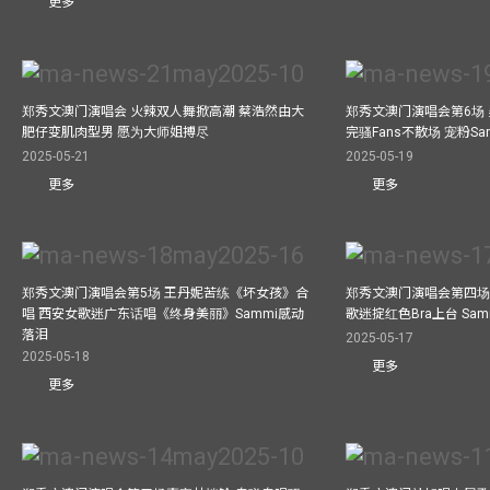
更多
郑秀文澳门演唱会 火辣双人舞掀高潮 蔡浩然由大
郑秀文澳门演唱会第6场
肥仔变肌肉型男 愿为大师姐搏尽
完骚Fans不散场 宠粉S
2025-05-21
2025-05-19
更多
更多
郑秀文澳门演唱会第5场 王丹妮苦练《坏女孩》合
郑秀文澳门演唱会第四场
唱 西安女歌迷广东话唱《终身美丽》Sammi感动
歌迷掟红色Bra上台 Sa
落泪
2025-05-17
2025-05-18
更多
更多