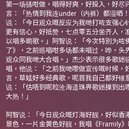
第一场骚咁做，唱得好爽，好投入，好尽
言：「热情到我连under（内裤）都湿晒
说：「今日观众嘅反应为我哋打咗支强心
更有信心，好抵赞，七点零五分坐齐人，
以唱多啲歌。」阿智说：「今次特別为咗
了》，之前巡唱咁多场都未唱过，哗，头
观众同我哋大合唱。」杰少表示很多歌迷
唱，他说：「之前我哋嚟做宣传嘅时候，
言，草蜢好多经典歌，呢首我自己都好锺
说：「估唔到呢粒沧海遗珠畀歌迷摷到出
大热！」
阿智说：「今日观众嘅灯海好靓，好似香
景色，一片金黄色好靓，我唱《Framily