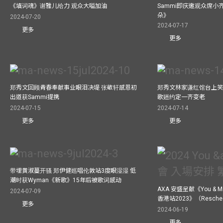
《填词魂》谢雅儿给力 观众大嗌加油
Sammi即庆邀观众席小
朵》
2024-07-20
2024-07-17
更多
更多
郑秀文回顾青春奉献事业眼泪决堤 张敬轩感恩初
郑秀文林家谦红馆台上笑
出道获Sammi提携
歌迷约定一齐变老
2024-07-15
2024-07-14
更多
更多
带埋黄淑蔓开骚 郑伊健巡唱伦敦站3度眼湿湿 低
潮时获Wyman《新歌》15年后被歌词感动
AXA 安盛呈献《You &
2024-07-09
香港站2023》（Resch
更多
2024-06-19
更多