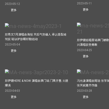
2023-05-11
2023-05-12
更多
更多
郑秀文7月演唱会海报 天后气势逼人 承认造型难
驾驭 秘诀护肤睡好勤运动
郑伊健巡唱首站澳门被歌
2023-05-04
兴清唱获赞勇敢
2023-04-25
更多
更多
郑伊健HERE & NOW 演唱会澳门站 门票开售 火速
冯允谦演唱会尾场 张学
爆满
张天赋邀齐作曲
2023-04-03
2023-03-28
更多
更多