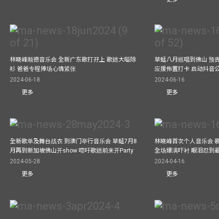
林晓峰顺德音乐会 全新广东歌打孖上 歌迷大嗌除
草蜢八月巡唱到佛山 预告
衫 爸爸专程捧场心情紧张
应援佈置打卡 启动抖音
2024-06-18
2024-06-16
更多
更多
全新歌单及舞台战衣 到澳门举行音乐会 草蜢7月8
林晓峰首次个人音乐会 歌
月再到新加坡佛山开show 唿吁歌迷前来开Party
全场爆满吓衬 眼泪忍到
2024-05-28
2024-04-16
更多
更多