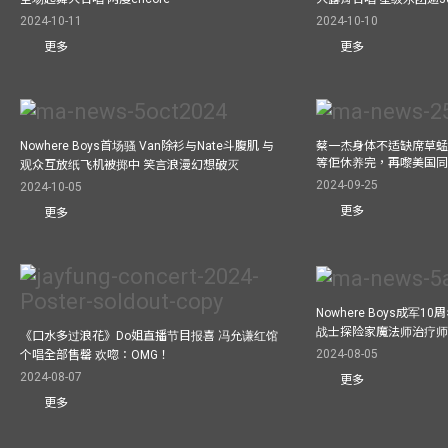
2024-10-11
2024-10-10
更多
更多
Nowhere Boys首场骚 Van除衫与Nate斗腹肌 与
蔡一杰身体不适缺席草蜢
等佢休养完，再嚟美国
观众互放纸飞机被掷中 笑言浪漫幻想破灭
2024-09-25
2024-10-05
更多
更多
Nowhere Boys成军
战士探险家魔法师治疗师疯
《口水多过浪花》Do姐直播节目报喜 冯允谦红馆
2024-08-05
个唱全部售罄 欢唿：OMG！
2024-08-07
更多
更多