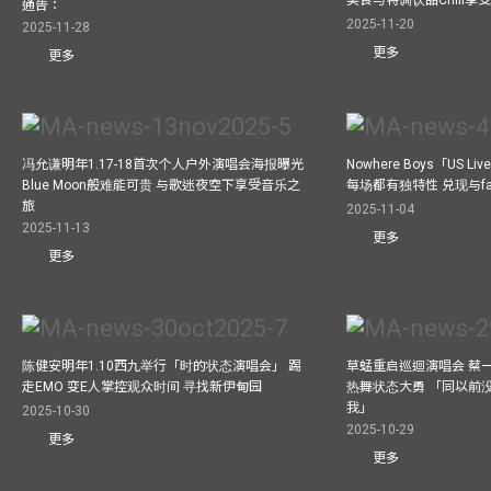
美食与特调饮品Chill享
通告：
2025-11-20
2025-11-28
更多
更多
冯允谦明年1.17-18首次个人户外演唱会海报曝光
Nowhere Boys「US
Blue Moon般难能可贵 与歌迷夜空下享受音乐之
每场都有独特性 兑现与f
旅
2025-11-04
2025-11-13
更多
更多
陈健安明年1.10西九举行「时的状态演唱会」 踢
草蜢重启巡迴演唱会 蔡
走EMO 变E人掌控观众时间 寻找新伊甸园
热舞状态大勇 「同以前
我」
2025-10-30
2025-10-29
更多
更多