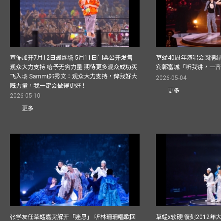
宣佈加开7月12日最终场 5月11日门票公开发售
草蜢40周年演唱会圆满结束F
观众大力支持 给予无穷力量 期待更多观众成功买
宾郭富城「听我讲，一
飞入场 Sammi郑秀文：观众大力支持，俾我好大
2026-05-04
嘅力量，我一定会做得更好！
更多
2026-05-10
更多
张学友任草蜢嘉宾解开「迷思」 听林珊珊唱歌回
草蜢x软硬 復刻2012