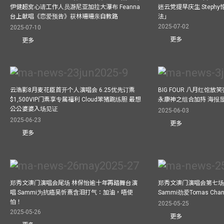
伊健超窝心请工作人员游尼亚加拉大瀑布 Feanna
迷云党提早庆生 Step
台上献唱《恋爱预告》获林珊珊亲自教路
法」
2025-07-02
2025-07-10
更多
更多
云浩影8月麦花臣首开个人演唱会 6.25优先订票
BIG FOUR 八月红馆放笑弹
$1,500VIP门票享专属福利 Cloud笨猪跳练胆 最想
永康神之组合加持 海报
公公婆婆入场见证
2025-06-03
2025-06-23
更多
更多
郑秀文澳门演唱会尾场 林保怡逾十年再踏舞台演
郑秀文澳门演唱会第七场
唱 Sammi为抗癌吴忻熹含泪打气：加油，唔使
Sammi劲爱Tomas C
怕！
2025-05-25
2025-05-26
更多