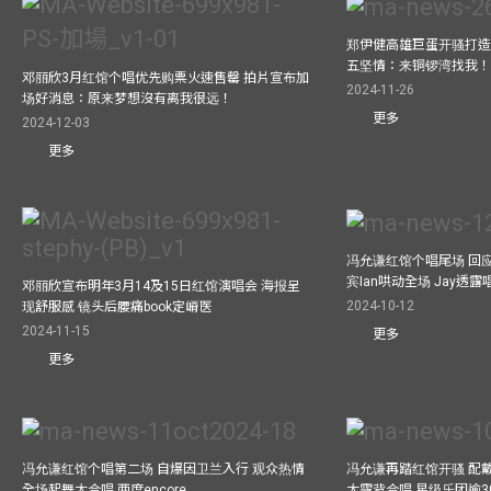
郑伊健高雄巨蛋开骚打造
五坚情：来铜锣湾找我
邓丽欣3月红馆个唱优先购票火速售罄 拍片宣布加
2024-11-26
场好消息：原来梦想沒有离我很远！
更多
2024-12-03
更多
冯允谦红馆个唱尾场 回
宾Ian哄动全场 Jay透
邓丽欣宣布明年3月14及15日红馆演唱会 海报呈
2024-10-12
现舒服感 镜头后腰痛book定嵴医
2024-11-15
更多
更多
冯允谦红馆个唱第二场 自爆因卫兰入行 观众热情
冯允谦再踏红馆开骚 配戴2
全场起舞大合唱 两度encore
大露背合唱 星级乐团逾3