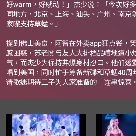
好warm，好感动！」杰少说：「今次好
同地方，北京、上海、汕头、广州、南京
家嚟支持草蜢。」
提到佛山美食，阿智在外卖app狂点餐，
感困惑，苏老闆与友人大排档品嚐地道小
气，而杰少为保持弗爆身材忍口。他们透
唱到美国，同时忙于筹备新碟和草蜢40周
请歌迷期待三子为大家准备的一连串惊喜