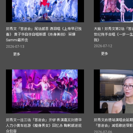
郑秀文「答谢会」尾场感恩 洒泪唱《上帝早已预
大癫！郑秀文第2场「答
备》 黄子华自弹自唱新版《终身美丽》 冧爆
世纪拖手合唱《一步一
Sammi最矜贵
我》
2026-07-12
2026-07-13
更多
更多
郑秀文一连三场「答谢会」开锣 表演嘉宾刘德华
郑秀文启德站演唱会延期
人力小黄车巡游《瘦身男女》回忆杀 鞠躬感谢观
「答谢会」减低歌迷受
众包容
2026-07-06