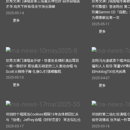
郑秀文澳门演唱会第三场嘉宾林恺铃 自弹自唱骚
郑秀文澳门站加唱专属
才华 向天下所有母亲节快乐致敬
不可取替》答谢粉丝 第二
珍藏Sammi CD「自肥」
2025-05-14
为偶像献出第一次
更多
2025-05-11
更多
郑秀文澳门演唱会开锣，惊喜处处精彩演出耳目
宠粉冯允谦感恩个唱冲出香
一新一致好评 首场嘉宾胡定欣二人激动合唱 与
福利人人有份 限量VIP票
Scott火辣椅子舞 化身DJ打碟晒腹肌
日HotdogTIX优先购票
2025-05-10
2025-04-07
更多
更多
邓丽欣个唱尾场Cookies相隔13年合体掀回忆杀
邓丽欣第二场红馆演唱 Co
与「细佬」Jeffrey合唱《好好恋爱》 笑言似乱伦
领带调情戏 张天赋一秒
2025-03-17
2025-03-16