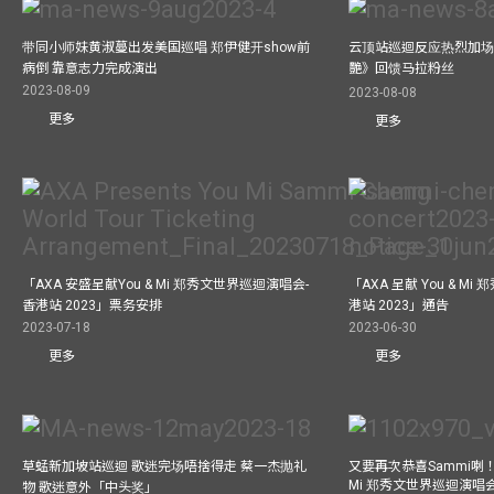
带同小师妹黄淑蔓出发美国巡唱 郑伊健开show前
云顶站巡迴反应热烈加场
病倒 靠意志力完成演出
艷》回馈马拉粉丝
2023-08-09
2023-08-08
更多
更多
「AXA 安盛呈献You & Mi 郑秀文世界巡迴演唱会-
「AXA 呈献 You & M
香港站 2023」票务安排
港站 2023」通告
2023-07-18
2023-06-30
更多
更多
草蜢新加坡站巡迴 歌迷完场唔捨得走 蔡一杰抛礼
又要再次恭喜Sammi喇！A
Mi 郑秀文世界巡迴演唱会
物 歌迷意外「中头奖」