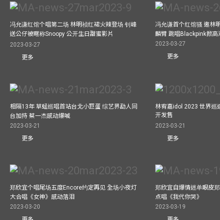
冯允谦红馆个唱第二场 林明祯红裙火辣登场 钊峰
冯允谦首个红馆骚 邀林
送公仔被暱称Snoopy 公开生日甜蜜影片
麟臂 跳唱Blackpink掀
2023-03-27
2023-03-27
更多
更多
相隔13年 草蜢巡唱首站台北小巨蛋 综艺界勐人同
林宥嘉idol 2023 世
开发售
台加持 蔡一杰感动爆喊
2023-03-21
2023-03-21
更多
更多
郑欣宜个唱尾场五度Encore约定再见 全场小夜灯
郑欣宜自爆情迷单眼皮郑
大合唱《女神》感动落泪
点唱《我代你哭》
2023-03-20
2023-03-19
更多
更多