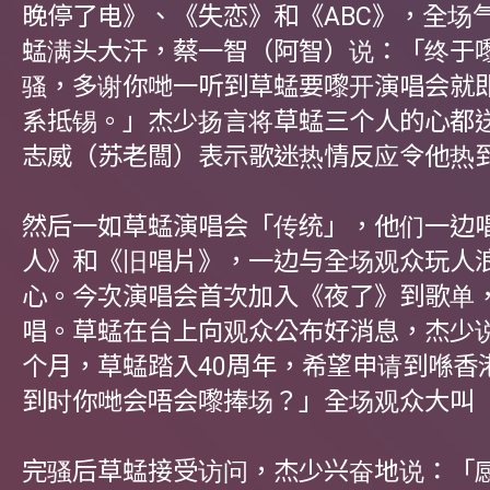
晚停了电》、《失恋》和《ABC》，全场
蜢满头大汗，蔡一智（阿智）说：「终于
骚，多谢你哋一听到草蜢要嚟开演唱会就
系抵锡。」杰少扬言将草蜢三个人的心都
志威（苏老闆）表示歌迷热情反应令他热
然后一如草蜢演唱会「传统」，他们一边
人》和《旧唱片》，一边与全场观众玩人
心。今次演唱会首次加入《夜了》到歌单
唱。草蜢在台上向观众公布好消息，杰少
个月，草蜢踏入40周年，希望申请到喺香
到时你哋会唔会嚟捧场？」全场观众大叫
完骚后草蜢接受访问，杰少兴奋地说：「