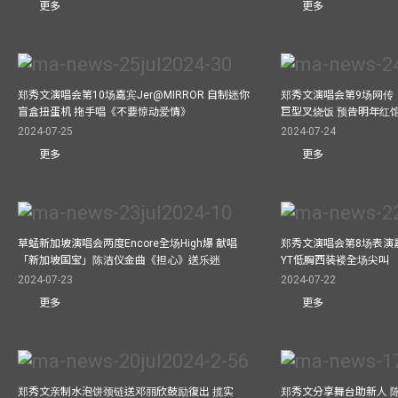
更多
更多
郑秀文演唱会第10场嘉宾Jer@MIRROR 自制迷你
郑秀文演唱会第9场网传
盲盒扭蛋机 拖手唱《不要惊动爱情》
巨型叉烧饭 预告明年红
2024-07-25
2024-07-24
更多
更多
草蜢新加坡演唱会两度Encore全场High爆 献唱
郑秀文演唱会第8场表演嘉
「新加坡国宝」陈洁仪金曲《担心》送乐迷
YT低胸西装褛全场尖叫
2024-07-23
2024-07-22
更多
更多
郑秀文亲制水泡饼颈链送邓丽欣鼓励復出 揽实
郑秀文分享舞台助新人 