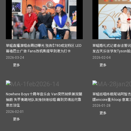
草蜢直播演唱会周边曝光 预告$780成宠粉区 LED
草蜢婚礼式记者会读誓词
幕墙巴士广告 Fans改机票提早到港为打卡
发古天乐张学友Tyson
2026-03-24
2026-02-04
更多
更多
Nowhere Boys十周年音乐会 Van突然拗柴兼双腿
草蜢巡唱终极尾站阿智杰
抽筋 失平衡跪地队友搀扶继续唱 痛到灵魂出窍靠
版encore重头loop 
意志顶住
2026-01-28
2026-02-01
更多
更多