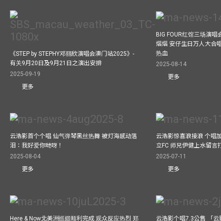
BIG FOUR红馆三场演
熠熠 安仔生日万人大合
热血
《STEP by STEPHY邓丽欣演唱会澳门站2025》-
有关9月20日及9月21日之演出安排
2025-08-14
2025-09-19
更多
更多
云浩影首个个唱 仙气弹琴黑丝热舞 被灯海感动落
云浩影惊喜浪接浪 个唱
泪：我好爱你哋呀！
立FC 师兄伊健上水留言
2025-08-04
2025-07-11
更多
更多
Here & Now北美洲巡迴顺利完成 观众反应热烈 郑
云浩影个唱7.3公售 「