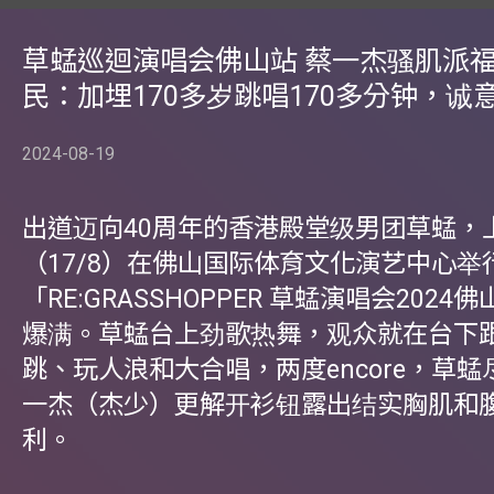
草蜢巡迴演唱会佛山站 蔡一杰骚肌派福
民：加埋170多岁跳唱170多分钟，诚
2024-08-19
出道迈向40周年的香港殿堂级男团草蜢，
（17/8）在佛山国际体育文化演艺中心举
「RE:GRASSHOPPER 草蜢演唱会202
爆满。草蜢台上劲歌热舞，观众就在台下
跳、玩人浪和大合唱，两度encore，草
一杰（杰少）更解开衫钮露出结实胸肌和
利。