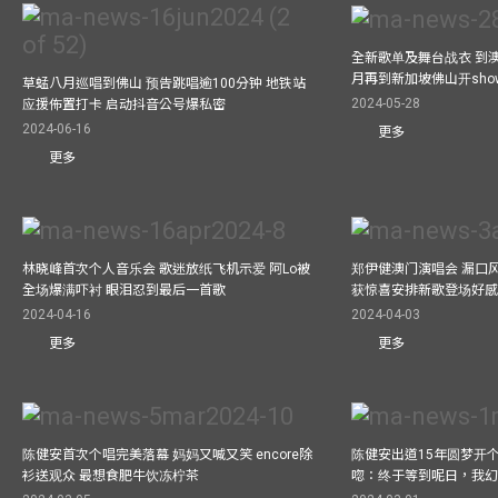
全新歌单及舞台战衣 到澳
月再到新加坡佛山开show
草蜢八月巡唱到佛山 预告跳唱逾100分钟 地铁站
2024-05-28
应援佈置打卡 启动抖音公号爆私密
2024-06-16
更多
更多
林晓峰首次个人音乐会 歌迷放纸飞机示爱 阿Lo被
郑伊健澳门演唱会 漏口
全场爆满吓衬 眼泪忍到最后一首歌
获惊喜安排新歌登场好感
2024-04-16
2024-04-03
更多
更多
陈健安首次个唱完美落幕 妈妈又喊又笑 encore除
陈健安出道15年圆梦开个
衫送观众 最想食肥牛饮冻柠茶
唿：终于等到呢日，我