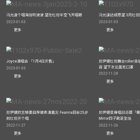
冯允谦个唱海报吹波波 望在红馆半空飞天唱歌
冯允谦达成愿望 3月红馆閧
2023-01-03
2023-01-03
更多
更多
Joyce演唱会 「1月4日开售」
郑伊健红馆舞台roller
容 望下次见面无口罩
2023-01-03
2022-11-28
更多
更多
郑伊健欣赏够姜自荐做表演嘉宾 Feanna目标25岁
郑伊健变身唱日语版「幪
前红馆开个唱
Mirror四子跳足全场
2022-11-27
2022-11-26
更多
更多