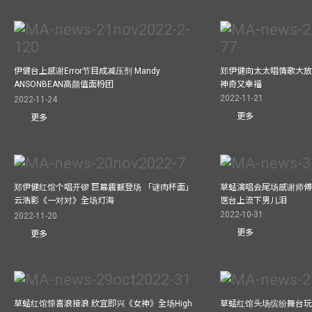
伊健台上感谢Error节目成减压剂 Mandy
郑伊健向太太唱情歌大放
ANSONBEAN高颜值面粉团
神奇又幸福
2022-11-21
2022-11-24
更多
更多
郑伊健红馆个唱开锣 巨幕震撼登场 「谜肉杯面」
草蜢演唱会尾场感谢师傅
云浩影《一对对》全场灯海
医台上流下男儿泪
2022-10-31
2022-11-20
更多
更多
草蜢红馆惊喜浪接浪 欣宜即兴《女神》全场High
草蜢红馆头场缤纷舞台玩