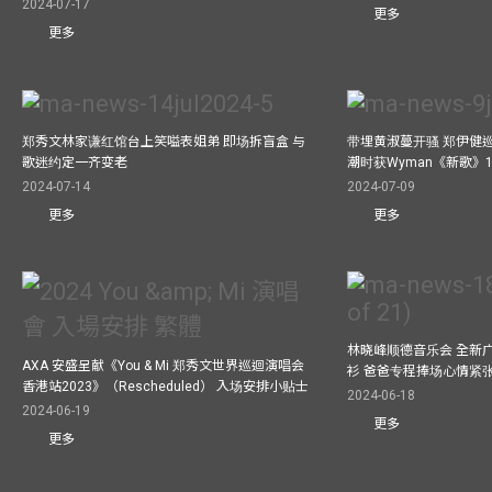
2024-07-17
更多
更多
郑秀文林家谦红馆台上笑嗌表姐弟 即场拆盲盒 与
带埋黄淑蔓开骚 郑伊健
歌迷约定一齐变老
潮时获Wyman《新歌》
2024-07-14
2024-07-09
更多
更多
林晓峰顺德音乐会 全新
AXA 安盛呈献《You & Mi 郑秀文世界巡迴演唱会
衫 爸爸专程捧场心情紧
香港站2023》（Rescheduled） 入场安排小贴士
2024-06-18
2024-06-19
更多
更多