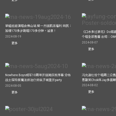
草蜢巡迴演唱会佛山站 蔡一杰骚肌派福利 网民：
加埋170多岁跳唱170多分钟，诚意！
《口水多过浪花》Do姐
2024-08-19
个唱全部售罄 欢唿：OM
2024-08-07
更多
更多
Nowhere Boys成军10周年开骚揭庆祝序幕 分饰
冯允谦红馆个唱周二公售
战士探险家魔法师治疗师疯子城堡开party
思甜笑Chok样Jay多面
2024-08-02
2024-08-05
更多
更多