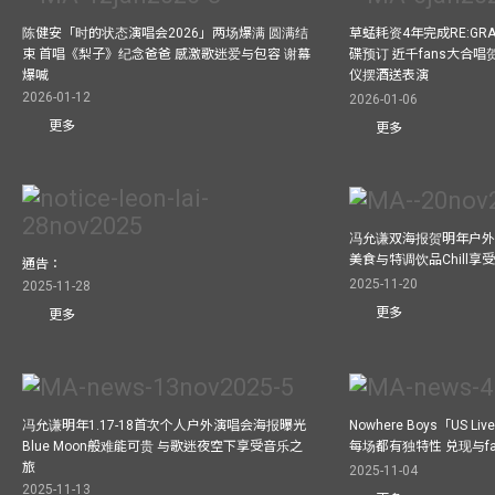
陈健安「时的状态演唱会2026」两场爆满 圆满结
草蜢耗资4年完成RE:GRA
束 首唱《梨子》纪念爸爸 感激歌迷爱与包容 谢幕
碟预订 近千fans大合
爆喊
仪摆酒送表演
2026-01-12
2026-01-06
更多
更多
冯允谦双海报贺明年户外骚
美食与特调饮品Chill享
通告：
2025-11-20
2025-11-28
更多
更多
冯允谦明年1.17-18首次个人户外演唱会海报曝光
Nowhere Boys「US
Blue Moon般难能可贵 与歌迷夜空下享受音乐之
每场都有独特性 兑现与f
旅
2025-11-04
2025-11-13