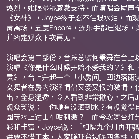
热烈，她眼湿湿感激支持。而演唱会尾声
《女神》，Joyce终于忍不住眼水泪，而
肯离场，五度Encore，连乐手都已退场
并约定观众下次再见。
演唱会第二部份，音乐总监何秉舜在台上以钢
演唱《你是什么时候开始不爱我的？》和
灵》，台上升起一个「小房间」四边落雨
女舞者在房内演绎情侣又爱又恨的激情，
出，全身湿透，令人看到非常揪心。之后Jo
观众笑说：「你哋有没洒到水？有没觉得
园玩水上过山车咁刺激？」而今次舞台灯
彩和丰富，Joyce说：「相隔九个月再开
讲要不惜工本，大家睇吓台边呢四条柱，叫做