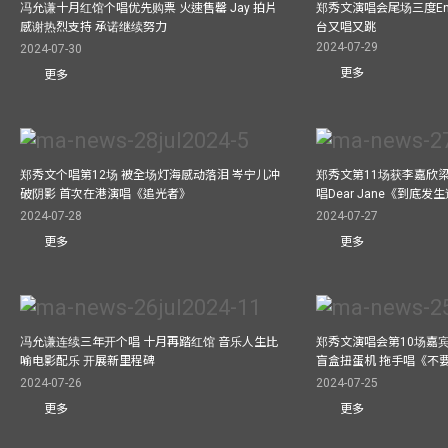
冯允谦十月红馆个唱优先购票 火速售罄 Jay 拍片
郑秀文演唱会尾场三度Enco
感谢热烈支持 承诺继续努力
台又唱又跳
2024-07-29
2024-07-30
更多
更多
郑秀文个唱第12场 被全场灯海感动落泪 岑宁儿冲
郑秀文第11场获李嘉欣
破阴影 首次在港演唱《追光者》
唱Dear Jane《到底
2024-07-28
2024-07-27
更多
更多
冯允谦连续三年开个唱 十月再踏红馆 音乐人生比
郑秀文演唱会第10场嘉宾J
喻电影配乐 开展新里程碑
盲盒扭蛋机 拖手唱《不
2024-07-26
2024-07-25
更多
更多