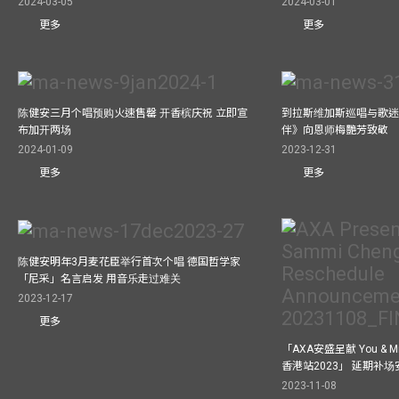
2024-03-05
2024-03-01
更多
更多
陈健安三月个唱预购火速售罄 开香槟庆祝 立即宣
到拉斯维加斯巡唱与歌迷
布加开两场
伴》向恩师梅艷芳致敬
2024-01-09
2023-12-31
更多
更多
陈健安明年3月麦花臣举行首次个唱 德国哲学家
「尼采」名言启发 用音乐走过难关
2023-12-17
更多
「AXA安盛呈献 You &
香港站2023」 延期补
2023-11-08