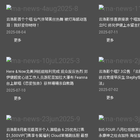
云浩影首个个唱 仙气弹琴黑丝热舞 被灯海感动落
云浩影惊喜浪接浪 个唱
泪：我好爱你哋呀！
立FC 师兄伊健上水留言
2025-08-04
2025-07-11
更多
更多
Here & Now北美洲巡迴顺利完成 观众反应热烈 郑
云浩影个唱7.3公售 「
伊健超窝心请工作人员游尼亚加拉大瀑布 Feanna
迷云党提早庆生 Step
台上献唱《恋爱预告》获林珊珊亲自教路
法」
2025-07-02
2025-07-10
更多
更多
云浩影8月麦花臣首开个人演唱会 6.25优先订票
BIG FOUR 八月红馆放笑弹
$1,500VIP门票享专属福利 Cloud笨猪跳练胆 最想
永康神之组合加持 海报