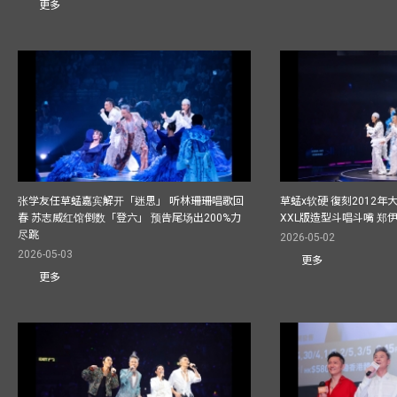
更多
张学友任草蜢嘉宾解开「迷思」 听林珊珊唱歌回
草蜢x软硬 復刻2012
春 苏志威红馆倒数「登六」 预告尾场出200%力
XXL版造型斗唱斗嘴 郑
尽跳
2026-05-02
2026-05-03
更多
更多