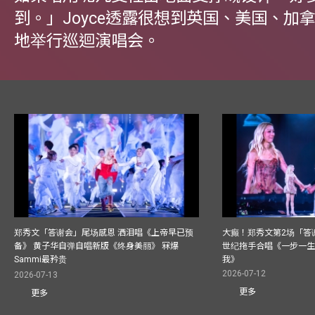
到。」Joyce透露很想到英国、美国、加
地举行巡迴演唱会。
郑秀文「答谢会」尾场感恩 洒泪唱《上帝早已预
大癫！郑秀文第2场「答
备》 黄子华自弹自唱新版《终身美丽》 冧爆
世纪拖手合唱《一步一
Sammi最矜贵
我》
2026-07-12
2026-07-13
更多
更多