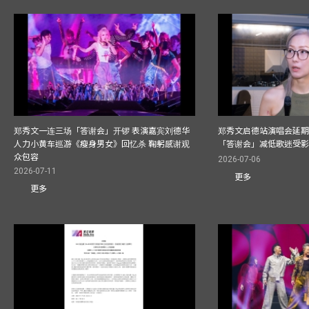
郑秀文一连三场「答谢会」开锣 表演嘉宾刘德华
郑秀文启德站演唱会延期
人力小黄车巡游《瘦身男女》回忆杀 鞠躬感谢观
「答谢会」减低歌迷受
众包容
2026-07-06
2026-07-11
更多
更多