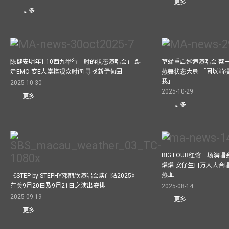
更多
更多
陈健安明年1.10西九举行「时的状态演唱会」 踢
草蜢重启巡迴演唱会 蔡
走EMO 变E人掌控观众时间 寻找新伊甸园
热舞状态大勇 「同以前
我」
2025-10-30
2025-10-29
更多
更多
BIG FOUR红馆三场演
熠熠 安仔生日万人大合
热血
《STEP by STEPHY邓丽欣演唱会澳门站2025》-
有关9月20日及9月21日之演出安排
2025-08-14
2025-09-19
更多
更多