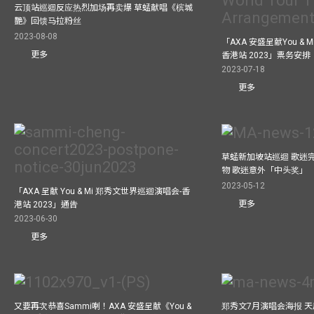
云顶站巡迴反应热烈加场再卖爆 草蜢献唱《槟城
艷》回馈马拉粉丝
2023-08-08
「AXA 安盛呈献You &
更多
香港站 2023」票务安排
2023-07-18
更多
草蜢新加坡站巡迴 歌迷
物 歌迷意外「中头奖」
2023-05-12
「AXA 呈献 You & Mi 郑秀文世界巡迴演唱会-香
更多
港站 2023」通告
2023-06-30
更多
又要再次恭喜Sammi喇！AXA 安盛呈献《You &
郑秀文7月演唱会海报 