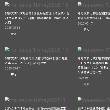
郑秀文澳门演唱会第5场 王丹妮苦练《坏女孩》合
郑秀文澳门演唱会第四场
唱 西安女歌迷广东话唱《终身美丽》Sammi感动
歌迷掟红色Bra上台 Sa
落泪
2025-05-17
2025-05-18
更多
更多
郑秀文澳门演唱会第三场嘉宾林恺铃 自弹自唱骚
郑秀文澳门站加唱专属
才华 向天下所有母亲节快乐致敬
不可取替》答谢粉丝 第二
珍藏Sammi CD「自肥」
2025-05-14
为偶像献出第一次
更多
2025-05-11
更多
郑秀文澳门演唱会开锣，惊喜处处精彩演出耳目
宠粉冯允谦感恩个唱冲出香