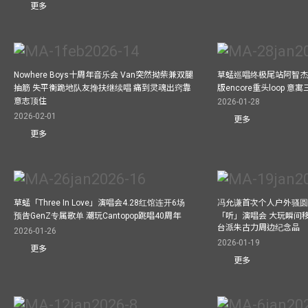
更多
Nowhere Boys十周年音乐会 Van突然拗柴兼双腿
草蜢巡唱终极尾站阿智杰
抽筋 失平衡跪地队友搀扶继续唱 痛到灵魂出窍靠
版encore重头loop 
意志顶住
2026-01-28
2026-02-01
更多
更多
草蜢「Three In Love」演唱会4.28红馆连开6场
冯允谦首次个人户外骚圆
预告GenZ专属歌单 潮玩Cantopop跳唱40周年
「听」演唱会 大玩瞬间移动
台派朱古力周边纪念品
2026-01-26
2026-01-19
更多
更多