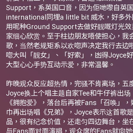
Support，系英国口音，因为佢哋嚟自英
international同埋a little bit 威水
用呢种Ground Support去做好靓嘅灯
家细心欣赏。至于柱边朋友唔使担心，我
歌，当然老规矩系以欢唿声决定我行去边
唿大叫「靓女」、「好索」，凼得Joyce
大型心心手势互动示爱，非常温馨。
昨晚观众反应超热情，完骚不肯离场，五度E
Joyce换上个唱主题自家Tee和牛仔裤出
《拥抱爱》，落台后再被Fans「召唤」
巾再出场唱《兄弟》，Joyce表示这首歌
品，很有纪念价值，还走匀四边舞台，坐
与Fans面对面演唱，观众席的Fans就向