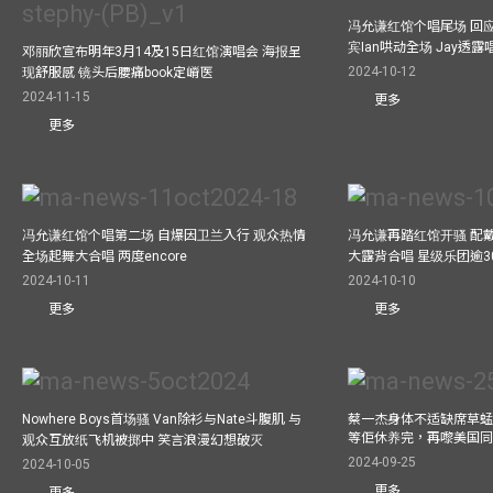
冯允谦红馆个唱尾场 回
宾Ian哄动全场 Jay透
邓丽欣宣布明年3月14及15日红馆演唱会 海报呈
2024-10-12
现舒服感 镜头后腰痛book定嵴医
2024-11-15
更多
更多
冯允谦红馆个唱第二场 自爆因卫兰入行 观众热情
冯允谦再踏红馆开骚 配戴2
全场起舞大合唱 两度encore
大露背合唱 星级乐团逾3
2024-10-11
2024-10-10
更多
更多
Nowhere Boys首场骚 Van除衫与Nate斗腹肌 与
蔡一杰身体不适缺席草蜢
等佢休养完，再嚟美国
观众互放纸飞机被掷中 笑言浪漫幻想破灭
2024-09-25
2024-10-05
更多
更多