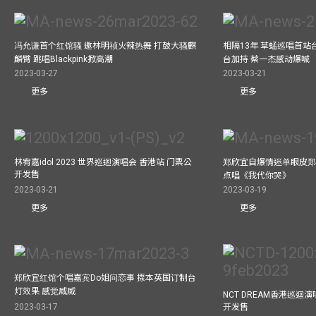
冯允谦首个红馆骚 邀林明祯火辣热舞 打鼓大骚麒
相隔13年 草蜢巡唱首站
麟臂 跳唱Blackpink掀高潮
台加持 蔡一杰感动爆喊
2023-03-27
2023-03-21
更多
更多
林宥嘉idol 2023 世界巡迴演唱会 香港站 门票公
郑欣宜自爆情迷单眼皮郑
开发售
点唱《我代你哭》
2023-03-21
2023-03-19
更多
更多
郑欣宜红馆个唱嘉宾Do姐问恋事 揼本英国订制台
灯效果 感觉威威
NCT DREAM香港巡迴
开发售
2023-03-17