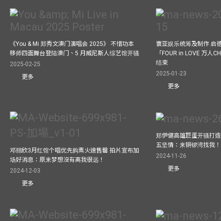
《You & Mi 郑秀文澳门演唱会 2025》 不惜功本
寰亚娱乐统筹及制作 启
移师四面舞台登陆澳门、5 月威尼斯人综艺馆开骚
「FOUR in LOVE 万人CH
结束
2025-02-25
2025-01-23
更多
更多
郑伊健高雄巨蛋开骚打造
五坚情：来铜锣湾找我
邓丽欣3月红馆个唱优先购票火速售罄 拍片宣布加
2024-11-26
场好消息：原来梦想沒有离我很远！
更多
2024-12-03
更多