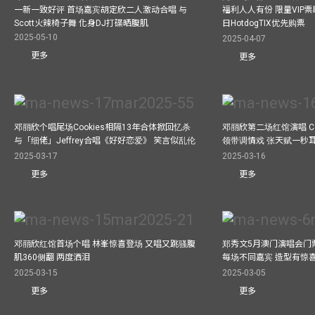
一新一致好评 首场嘉宾胡定欣二人激动合唱 与
福利人人有份 限量VIP票
Scott火辣椅子舞 化身DJ打碟晒腹肌
日HotdogTIX优先购票
2025-05-10
2025-04-07
更多
更多
邓丽欣个唱尾场Cookies相隔13年合体掀回忆杀
邓丽欣第二场红馆演唱 Co
与「细佬」Jeffrey合唱《好好恋爱》 笑言似乱伦
领带调情戏 张天赋一秒
2025-03-17
2025-03-16
更多
更多
邓丽欣红馆首场个唱 林峯惊喜登场 又唱又跳骚腹
郑秀文5月澳门演唱会门票
肌360侧翻 两度洒泪
每场不同嘉宾 造型有惊
2025-03-15
2025-03-05
更多
更多