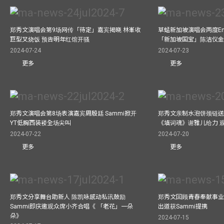
郑秀文演唱会第9场网传「待定」嘉宾揭晓 林峯收
草蜢新加坡演唱会两度Enc
巨型叉烧饭 预告明年红馆开骚
「新加坡国宝」陈洁仪
2024-07-24
2024-07-23
更多
更多
郑秀文演唱会第8场表演嘉宾周殷廷 Sammi掀开
郑秀文亲制水泡饼颈链送
YT低胸西装褛全场尖叫
《填词魂》谢雅儿给力 
2024-07-22
2024-07-20
更多
更多
郑秀文分享舞台助新人 陈凯咏感动私讯鼓励
郑秀文回顾青春奉献事业
Sammi即庆邀观众席小齐合唱《 「老花」一朵
出道获Sammi提携
朵》
2024-07-15