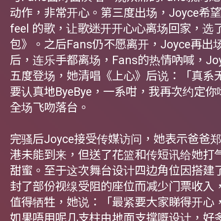
动作，非常开心。第三度出场，Joyce希
feel 的歌，让歌迷开开心心离场回家，选
包》。之后Fans仍不愿离开，Joyce再
后，连乐手都离场，Fans的热情吶喊，Jo
五度登场，她清唱《上心》后说：「真系
要认真地ByeBye，一系咁，我再次约定
全场飞吻落台。
完骚后Joyce接受传媒访问，她表示爸爸
港未能到来，但送了花篮和传短讯给她打
甜蜜。至于这次舞台设计四边角位因搭建
封了部份视缐受阻的座位而减少门票收入，J
值得牺牲，她说：「最紧要大家睇得开心
如果唔用呢几支柱由地面支撑嘅设计，好