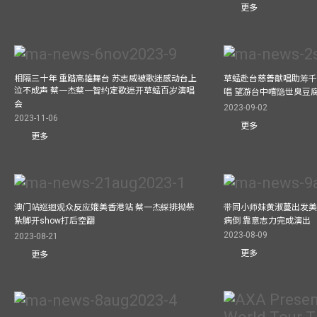
更多
相隔三十年 重踏高雄舞台 苏志威被歌迷感动台上
草蜢赴台慈善献唱助筹千
泣不成声 蔡一杰蔡一智约定歌迷开草蜢百岁演唱
唱 望游台中嚐隐世臭豆
会
2023-09-02
2023-11-06
更多
更多
澳门站巡迴观众反应媲美香港站 蔡一杰綵排拗柴
带同小师妹黄淑蔓出发美国
紥脚开show打后空翻
病倒 靠意志力完成演出
2023-08-09
2023-08-21
更多
更多