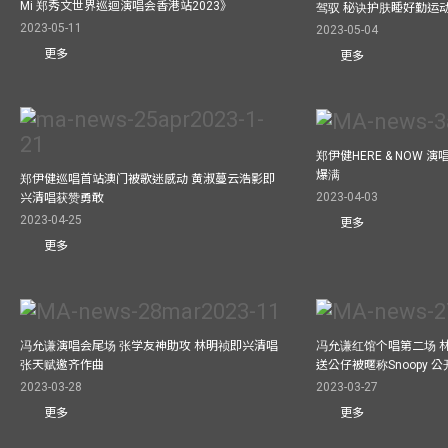
Mi 郑秀文世界巡迴演唱会香港站2023》
驾驭 秘诀护肤睡好勤运
2023-05-11
2023-05-04
更多
更多
郑伊健HERE & NOW 
爆满
郑伊健巡唱首站澳门被歌迷感动 黄淑蔓云浩影即
2023-04-03
兴清唱获赞勇敢
2023-04-25
更多
更多
冯允谦演唱会尾场 张学友神助攻 林明祯即兴清唱
冯允谦红馆个唱第二场 
张天赋邀齐作曲
送公仔被暱称Snoopy 
2023-03-28
2023-03-27
更多
更多