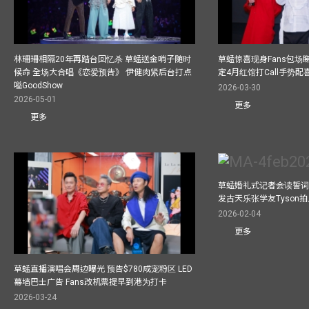
林珊珊相隔20年再踏台回忆杀 草蜢送金哨子随时
草蜢惊喜现身Fans包场睇演
候命 全场大合唱《恋爱预告》 伊健肉紧后台打点
定4月红馆打Call手势配喜
嗌GoodShow
2026-03-30
2026-05-01
更多
更多
草蜢婚礼式记者会读誓词
发古天乐张学友Tyson
2026-02-04
更多
草蜢直播演唱会周边曝光 预告$780成宠粉区 LED
幕墙巴士广告 Fans改机票提早到港为打卡
2026-03-24