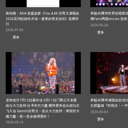
新闻稿︰AXA 安盛呈献《You & Mi 郑秀文演唱会
草蜢40周年世界巡唱首
2026亚洲巡迴终点站－香港启德主场馆》延期举
情Fans两度encore
行
2026-06-24
2026-07-06
更多
更多
宣佈加开7月12日最终场 5月11日门票公开发售
草蜢40周年演唱会圆满结束F
观众大力支持 给予无穷力量 期待更多观众成功买
宾郭富城「听我讲，一
飞入场 Sammi郑秀文：观众大力支持，俾我好大
2026-05-04
嘅力量，我一定会做得更好！
更多
2026-05-10