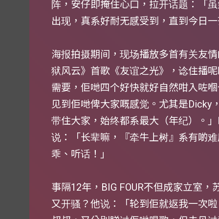
阵，安仔即掩住心口，拉开话题：「虽
出现，真系好耐无感受到，直到今日一
海报拍摄期间，现场播放多首有关友情
狱风云》首歌《友谊之光》，谂住播呢
需要，佢哋四个好快就好自然咁入咗嗰
见到佢哋俾大家嘅感觉。尤其是Dick
带住大家，始终都系最大（年纪）。」D
说：「长辈嘛，『牵牛上树』系有啲难
乖、听话！」
事隔12年，BIG FOUR不但成家立
又开骚？他说：「轮到佢就返我一次啦