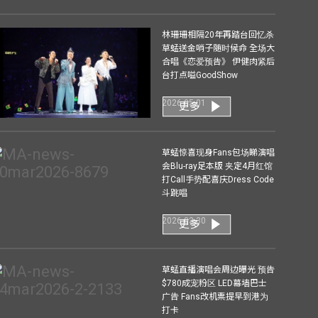
林珊珊相隔20年再踏台回忆杀
草蜢送金哨子随时候命 全场大
合唱《恋爱预告》 伊健肉紧后
台打点嗌GoodShow
2026-05-01
更多
草蜢惊喜现身Fans包场睇演唱
会Blu-ray足本版 夹定4月红馆
打Call手势配喜庆Dress Code
斗跳唱
2026-03-30
更多
草蜢直播演唱会周边曝光 预告
$780成宠粉区 LED幕墙巴士
广告 Fans改机票提早到港为
打卡