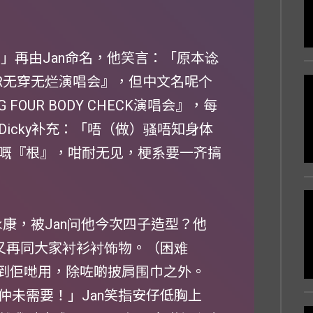
ALL 」再由Jan命名，他笑言：「原本谂
UR无穿无烂演唱会』，但中文名呢个
OUR BODY CHECK演唱会』，每
icky补充：「唔（做）骚唔知身体
系我哋嘅『根』，咁耐无见，梗系要一齐搞
苏永康，被Jan问他今次四子造型？他
心又再同大家衬衫衬饰物。（困难
唔到佢哋用，除咗啲披肩围巾之外。
仲未需要！」Jan笑指安仔低胸上