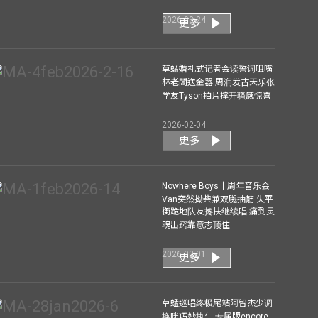
2026-03-24
更多
草蜢婚礼式记者会读誓词咀嘴
林老闆送金器 周润发古天乐张
学友Tyson拍片撑开骚感惊喜
2026-02-04
更多
Nowhere Boys十周年音乐会
Van突然拗柴兼双腿抽筋 失平
衡跪地队友搀扶继续唱 痛到灵
魂出窍靠意志顶住
2026-02-01
更多
草蜢巡唱终极尾站阿智杰少调
换咪巧妙执生 专属版encore