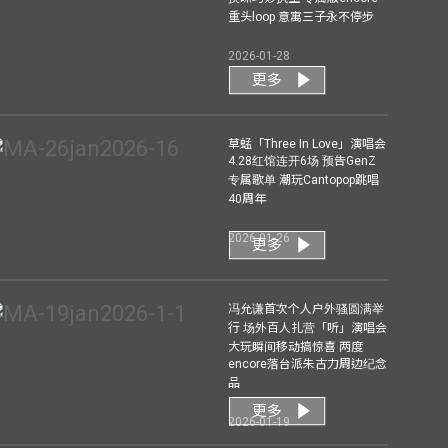
重头loop 意寓三子永不停步
2026-01-28
更多
草蜢「Three In Love」演唱会
4.28红馆连开6场 预告GenZ
专属歌单 潮玩Cantopop跳唱
40周年
2026-01-26
更多
冯允谦首次个人户外骚圆满举
行 场外百人扎营「听」演唱会
大玩瞬间移动搞惊喜 两度
encore落台派朱古力周边纪念
品
更多
2026-01-19