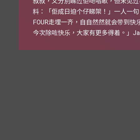
叔叔，又分別睇过佢哋唱歌，但未见过我
料：「佢成日迫个仔睇架！」一人一句，现
FOUR走埋一齐，自自然然就会带到
今次除咗快乐，大家有更多得着。」J