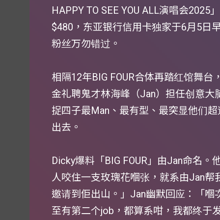
HAPPY TO SEE YOU ALL演唱会20
$480，东亚银行信用卡独家于6月5日早
粉丝万勿错过。
相隔12年BIG FOUR合体再踏红馆
金礼聘鬼才林海峰（Jan）担任创意
捉四子最Man、最有型、最突显他们超
出去。
Dicky爆料「BIG FOUR」由Jan
人咬住一支玫瑰花嗰张，就系由Jan
邀请到佢出山。」Jan幽默回应：「嗰次
至有第二个job，都算系咁，我都终于