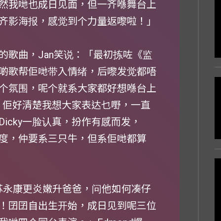
然我哋也成日见面，但一齐喺舞台上
齐影海报，感觉到个力量返嚟啦！」
的歌曲，Jan笑说：「最初拣咗《监
啲歌帮佢哋带入情绪，后嚟发觉都唔
个氛围，呢个就系大家都好想喺台上
y，佢好清楚我想大家表达乜嘢，一直
icky一脸认真，扮作有感而发，
度，仲要系三只牛，但系佢哋都算
室，苏永康更炎嫩升爸爸，问他如何凑仔
！囝囝自出生开始，成日见到呢三位