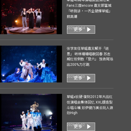
Fans三度encore 嘉宾郭富城
「听我讲，一齐企硬撑草蜢」
掀高潮
2026-05-04
更多
张学友任草蜢嘉宾解开「迷
思」 听林珊珊唱歌回春 苏志
威红馆倒数「登六」 预告尾场
出200%力尽跳
2026-05-03
更多
草蜢x软硬 復刻2012年大战红
馆演唱会集体回忆 XXL版造型
斗唱斗嘴 郑伊健邝美云玩人浪
劲High
2026-05-02
更多