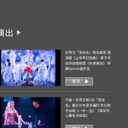
演出
郑秀文「答谢会」尾场感恩 洒
泪唱《上帝早已预备》 黄子华
自弹自唱新版《终身美丽》 冧
爆Sammi最矜贵
2026-07-13
更多
大癫！郑秀文第2场「答谢
会」嘉宾许志安派福利 世纪拖
手合唱《一步一生》《其实你
心裏有沒有我》
2026-07-12