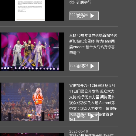
馆》延期举行
2026-07-06
更多
草蜢40周年世界巡唱首站特选
新加坡纪念恩师 热情Fans两
度encore 预告大马站有惊喜
申请中
2026-06-24
更多
宣佈加开7月12日最终场 5月
11日门票公开发售 观众大力
支持 给予无穷力量 期待更多
观众成功买飞入场 Sammi郑
秀文：观众大力支持，俾我好
大嘅力量，我一定会做得更
更多
好！
2026-05-10
草蜢40周年演唱会圆满结束