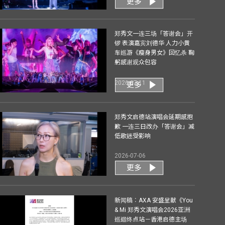
更多
郑秀文一连三场「答谢会」开
锣 表演嘉宾刘德华 人力小黄
车巡游《瘦身男女》回忆杀 鞠
躬感谢观众包容
2026-07-11
更多
郑秀文启德站演唱会延期感抱
歉 一连三日改办「答谢会」减
低歌迷受影响
2026-07-06
更多
新闻稿︰AXA 安盛呈献《You
& Mi 郑秀文演唱会2026亚洲
巡迴终点站－香港启德主场