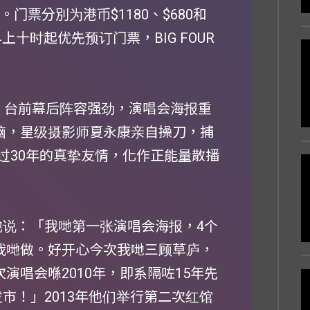
25」。门票分別为港币$1180、$680和
上十时起优先预订门票，BIG FOUR
舞台，台前幕后阵容强劲，演唱会海报重
大脑，星级摄影师夏永康亲自操刀，捕
过30年的真挚友情，化作正能量散播
命名。他说：「我哋第一张演唱会海报，4个
帮我哋做。好开心今次我哋三顾草庐，
演唱会喺2010年，即系隔咗15年先
发市！」2013年他们举行第二次红馆