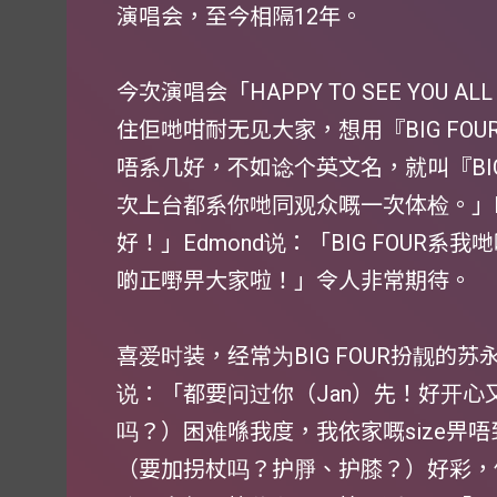
演唱会，至今相隔12年。
今次演唱会「HAPPY TO SEE YOU 
住佢哋咁耐无见大家，想用『BIG FO
唔系几好，不如谂个英文名，就叫『BIG F
次上台都系你哋同观众嘅一次体检。」D
好！」Edmond说：「BIG FOUR
啲正嘢畀大家啦！」令人非常期待。
喜爱时装，经常为BIG FOUR扮靓的
说：「都要问过你（Jan）先！好开
吗？）困难喺我度，我依家嘅size畀
（要加拐杖吗？护㬹、护膝？）好彩，