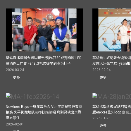
草蜢直播演唱会周边曝光 预告$780成宠粉区 LED
草蜢婚礼式记者会读誓词
幕墙巴士广告 Fans改机票提早到港为打卡
发古天乐张学友Tyson
2026-03-24
2026-02-04
更多
更多
Nowhere Boys十周年音乐会 Van突然拗柴兼双腿
草蜢巡唱终极尾站阿智杰
抽筋 失平衡跪地队友搀扶继续唱 痛到灵魂出窍靠
版encore重头loop 
意志顶住
2026-01-28
2026-02-01
更多