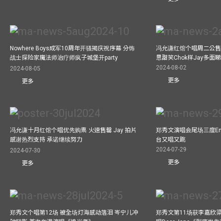
Nowhere Boys成军10周年开骚揭庆祝序幕 分饰
冯允谦红馆个唱周二公售
战士探险家魔法师治疗师疯子城堡开party
思甜笑Chok样Jay多面
2024-08-02
2024-08-05
更多
更多
冯允谦十月红馆个唱优先购票 火速售罄 Jay 拍片
郑秀文演唱会尾场三度Enco
感谢热烈支持 承诺继续努力
台又唱又跳
2024-07-29
2024-07-30
更多
更多
郑秀文个唱第12场 被全场灯海感动落泪 岑宁儿冲
郑秀文第11场获李嘉欣