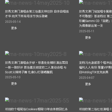
郑秀文澳门演唱会第三场嘉宾林恺铃 自弹自唱骚
郑秀文澳门站加唱专属
才华 向天下所有母亲节快乐致敬
不可取替》答谢粉丝 第二
珍藏Sammi CD「自肥」
2025-05-14
为偶像献出第一次
更多
2025-05-11
更多
郑秀文澳门演唱会开锣，惊喜处处精彩演出耳目
宠粉冯允谦感恩个唱冲出香
一新一致好评 首场嘉宾胡定欣二人激动合唱 与
福利人人有份 限量VIP票
Scott火辣椅子舞 化身DJ打碟晒腹肌
日HotdogTIX优先购票
2025-05-10
2025-04-07
更多
更多
邓丽欣个唱尾场Cookies相隔13年合体掀回忆杀
邓丽欣第二场红馆演唱 Co