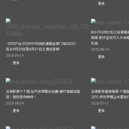
更多
BIG FOUR红馆三场演
熠熠 安仔生日万人大合
热血
《STEP by STEPHY邓丽欣演唱会澳门站2025》-
有关9月20日及9月21日之演出安排
2025-08-14
2025-09-19
更多
更多
云浩影首个个唱 仙气弹琴黑丝热舞 被灯海感动落
云浩影惊喜浪接浪 个唱
泪：我好爱你哋呀！
立FC 师兄伊健上水留言
2025-08-04
2025-07-11
更多
更多