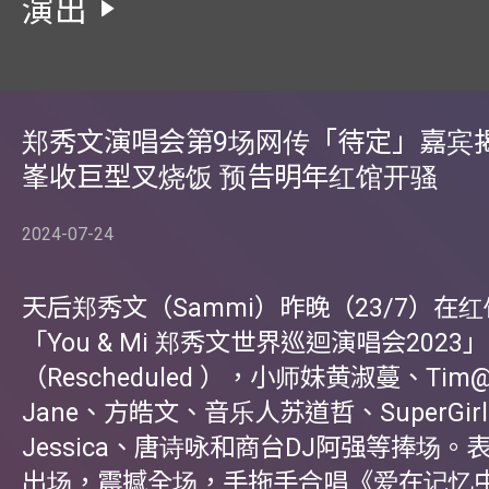
演出
郑秀文演唱会第9场网传「待定」嘉宾揭
峯收巨型叉烧饭 预告明年红馆开骚
2024-07-24
天后郑秀文（Sammi）昨晚（23/7）在
「You & Mi 郑秀文世界巡迴演唱会2023」
（Rescheduled ），小师妹黄淑蔓、Tim@
Jane、方皓文、音乐人苏道哲、SuperGirl
Jessica、唐诗咏和商台DJ阿强等捧场
出场，震撼全场，手拖手合唱《爱在记忆