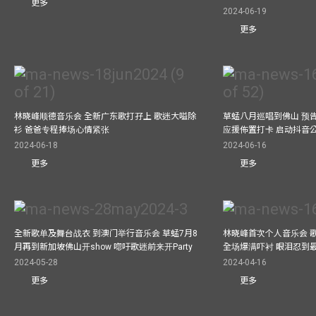
更多
2024-06-19
更多
林晓峰顺德音乐会 全新广东歌打孖上 歌迷大嗌除
草蜢八月巡唱到佛山 预告
衫 爸爸专程捧场心情紧张
应援佈置打卡 启动抖音
2024-06-18
2024-06-16
更多
更多
全新歌单及舞台战衣 到澳门举行音乐会 草蜢7月8
林晓峰首次个人音乐会 歌
月再到新加坡佛山开show 唿吁歌迷前来开Party
全场爆满吓衬 眼泪忍到
2024-05-28
2024-04-16
更多
更多