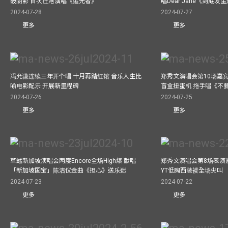
破阴影 首次在港演唱《追光者》
唱Dear Jane《到底
2024-07-28
2024-07-27
更多
更多
冯允谦连续三年开个唱 十月再踏红馆 音乐人生比
郑秀文演唱会第10场嘉宾J
喻电影配乐 开展新里程碑
盲盒扭蛋机 拖手唱《不
2024-07-26
2024-07-25
更多
更多
草蜢新加坡演唱会两度Encore全场High爆 献唱
郑秀文演唱会第8场表演嘉
「新加坡国宝」陈洁仪金曲《担心》送乐迷
YT低胸西装褛全场尖叫
2024-07-23
2024-07-22
更多
更多