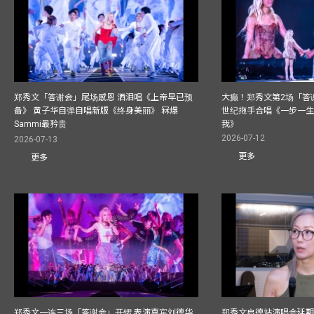
郑秀文「答谢会」尾场感恩 洒泪唱《上帝早已预
大癫！郑秀文第2场「答
备》 黄子华自弹自唱新版《终身美丽》 冧爆
世纪拖手合唱《一步一
Sammi最矜贵
我》
2026-07-12
2026-07-13
更多
更多
郑秀文一连三场「答谢会」开锣 表演嘉宾刘德华
郑秀文启德站演唱会延期