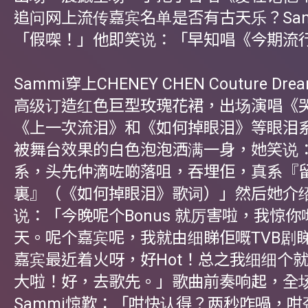
追问网上流传嘉宾名单是否有古天乐？Sam
「假㗎！」他即笑说：「早知唱《今期流
Sammi穿上CHENEY CHEN Couture Dream
高级订造红色巨型玫瑰花裙，出场演唱《哭
《上一次流泪》和《如何掉眼泪》等眼泪
被舞台效果的白色泡泡洒满一身，她笑说
系，头先仲滴咗啲落咀，吞埋佢，真系『
裏』（《如何掉眼泪》歌词）」然后她介
说：「今晚呢个Bonus 就厉害啦，我惊
天。呢个嘉宾呢，我就由细睇佢嘅TVB剧
嘉宾最近着火呀，好Hot！总之我细细个
大啦！好，去歌先。」歌曲前奏响起，全
Sammi惊歎：「咁快认得？两秒咋喎，咁