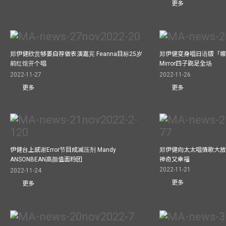
更多
郑伊健欣赏够姜自荐做表演嘉宾 Feanna目标25岁
郑伊健变身唱日语版「幪
前红馆开个唱
Mirror四子跳足全场
2022-11-27
2022-11-26
更多
更多
伊健台上感谢Error节目成减压剂 Mandy
郑伊健向太太唱情歌大放
ANSONBEAN高颜值面粉团
神奇又幸福
2022-11-21
2022-11-24
更多
更多