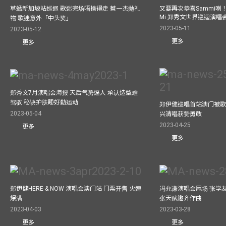
草蜢新加坡站巡迴 歌迷完场唔捨得走 蔡一杰抛礼
又要再次恭喜Sammi喇！A
Mi 郑秀文世界巡迴演唱会
物 歌迷意外「中头奖」
2023-05-11
2023-05-12
更多
更多
郑秀文7月演唱会海报 天后气势逼人 承认造型难
驾驭 秘诀护肤睡好勤运动
郑伊健巡唱首站澳门被歌
2023-05-04
兴清唱获赞勇敢
2023-04-25
更多
更多
郑伊健HERE & NOW 演唱会澳门站 门票开售 火速
冯允谦演唱会尾场 张学
爆满
张天赋邀齐作曲
2023-04-03
2023-03-28
更多
更多