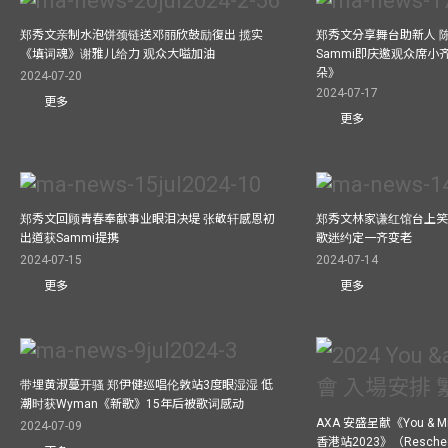
郑秀文亲制水泡饼颈链送邓丽欣鼓励復出 揽实
郑秀文分享舞台助新人 
《填词魂》谢雅儿给力 观众大嗌加油
Sammi即庆邀观众席小
朵》
2024-07-20
2024-07-17
更多
更多
郑秀文回顾青春奉献事业眼泪决堤 张敬轩感恩初
郑秀文林家谦红馆台上笑
出道获Sammi提携
歌迷约定一齐变老
2024-07-15
2024-07-14
更多
更多
带埋黄淑蔓开骚 郑伊健巡唱伦敦站3度眼湿湿 低
潮时获Wyman《新歌》15年后被歌词感动
AXA 安盛呈献《You &
2024-07-09
香港站2023》（Resch