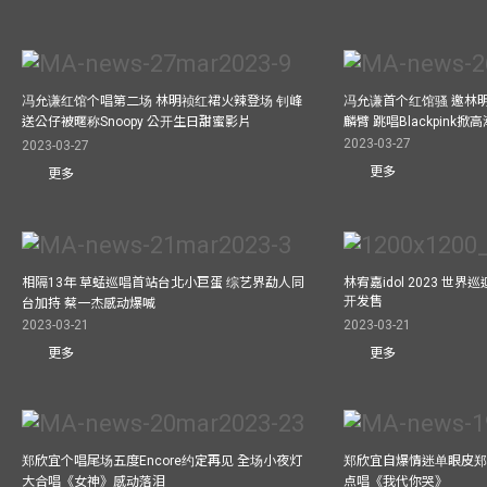
冯允谦红馆个唱第二场 林明祯红裙火辣登场 钊峰
冯允谦首个红馆骚 邀林
送公仔被暱称Snoopy 公开生日甜蜜影片
麟臂 跳唱Blackpink掀
2023-03-27
2023-03-27
更多
更多
相隔13年 草蜢巡唱首站台北小巨蛋 综艺界勐人同
林宥嘉idol 2023 世
开发售
台加持 蔡一杰感动爆喊
2023-03-21
2023-03-21
更多
更多
郑欣宜个唱尾场五度Encore约定再见 全场小夜灯
郑欣宜自爆情迷单眼皮郑
大合唱《女神》感动落泪
点唱《我代你哭》