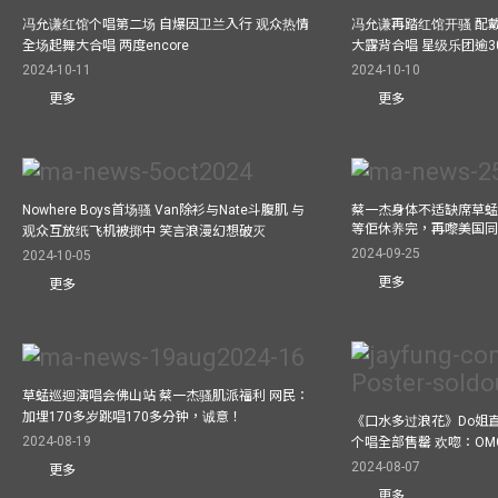
冯允谦红馆个唱第二场 自爆因卫兰入行 观众热情
冯允谦再踏红馆开骚 配戴2
全场起舞大合唱 两度encore
大露背合唱 星级乐团逾3
2024-10-11
2024-10-10
更多
更多
Nowhere Boys首场骚 Van除衫与Nate斗腹肌 与
蔡一杰身体不适缺席草蜢
等佢休养完，再嚟美国
观众互放纸飞机被掷中 笑言浪漫幻想破灭
2024-09-25
2024-10-05
更多
更多
草蜢巡迴演唱会佛山站 蔡一杰骚肌派福利 网民：
加埋170多岁跳唱170多分钟，诚意！
《口水多过浪花》Do姐
2024-08-19
个唱全部售罄 欢唿：OM
2024-08-07
更多
更多