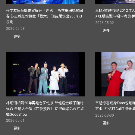
张学友任草蜢嘉宾解开「迷思」 听林珊珊唱歌回
草蜢x软硬 復刻2012
春 苏志威红馆倒数「登六」 预告尾场出200%力
XXL版造型斗唱斗嘴 郑
尽跳
2026-05-02
2026-05-03
更多
更多
林珊珊相隔20年再踏台回忆杀 草蜢送金哨子随时
草蜢惊喜现身Fans包场睇演
候命 全场大合唱《恋爱预告》 伊健肉紧后台打点
定4月红馆打Call手势配喜
嗌GoodShow
2026-03-30
2026-05-01
更多
更多