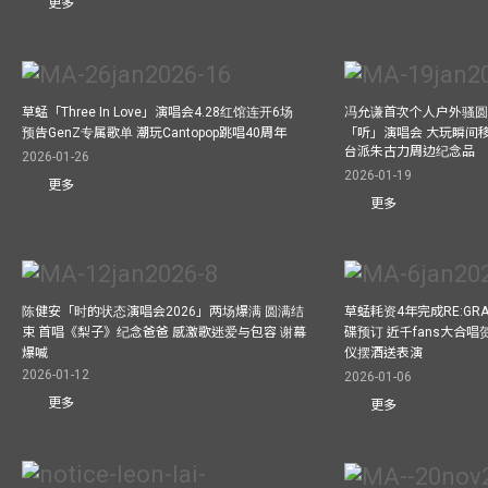
更多
草蜢「Three In Love」演唱会4.28红馆连开6场
冯允谦首次个人户外骚圆
预告GenZ专属歌单 潮玩Cantopop跳唱40周年
「听」演唱会 大玩瞬间移动
台派朱古力周边纪念品
2026-01-26
2026-01-19
更多
更多
陈健安「时的状态演唱会2026」两场爆满 圆满结
草蜢耗资4年完成RE:GRA
束 首唱《梨子》纪念爸爸 感激歌迷爱与包容 谢幕
碟预订 近千fans大合
爆喊
仪摆酒送表演
2026-01-12
2026-01-06
更多
更多