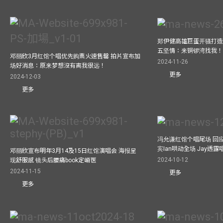
郑伊健高雄巨蛋开骚打造
五坚情：来铜锣湾找我
邓丽欣3月红馆个唱优先购票火速售罄 拍片宣布加
2024-11-26
场好消息：原来梦想沒有离我很远！
更多
2024-12-03
更多
冯允谦红馆个唱尾场 回
宾Ian哄动全场 Jay透
邓丽欣宣布明年3月14及15日红馆演唱会 海报呈
2024-10-12
现舒服感 镜头后腰痛book定嵴医
2024-11-15
更多
更多