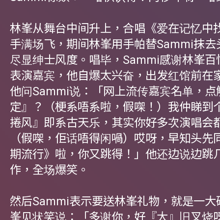
林峯从舞台中间升上，合唱《爱在记忆中
手满场飞，期间林峯用手帕替Sammi抹
尽显绅士风度。唱毕，Sammi感谢林峯
表演嘉宾，他自爆太兴奋，出发红馆前在
他问Sammi说：「网上流传嘉宾名单，
定』？（梗系唔系啦，假㗎！）我仲睇到
捲风』即系古天乐，其实你好多次演唱会
（假㗎，佢话唔得闲喎）哎呀，早知头先
期流行》啦，你又跳得！」他还边说边跳
作，全场爆笑。
然后Sammi表示要送林峯礼物，就是一
峯见状笑说：「多谢你，好『大』旧叉烧呀