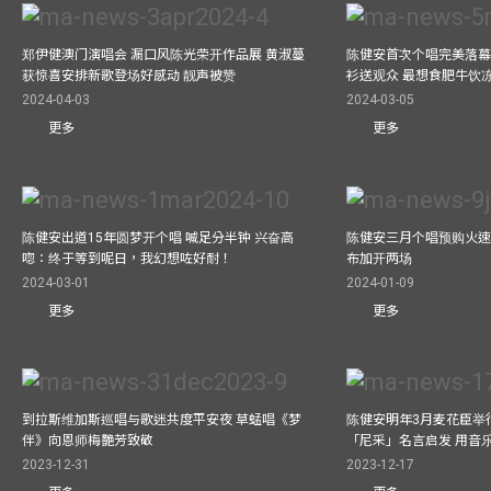
郑伊健澳门演唱会 漏口风陈光荣开作品展 黄淑蔓
陈健安首次个唱完美落幕 妈
获惊喜安排新歌登场好感动 靓声被赞
衫送观众 最想食肥牛饮
2024-04-03
2024-03-05
更多
更多
陈健安出道15年圆梦开个唱 喊足分半钟 兴奋高
陈健安三月个唱预购火速
唿：终于等到呢日，我幻想咗好耐！
布加开两场
2024-03-01
2024-01-09
更多
更多
到拉斯维加斯巡唱与歌迷共度平安夜 草蜢唱《梦
陈健安明年3月麦花臣举
伴》向恩师梅艷芳致敬
「尼采」名言启发 用音
2023-12-31
2023-12-17