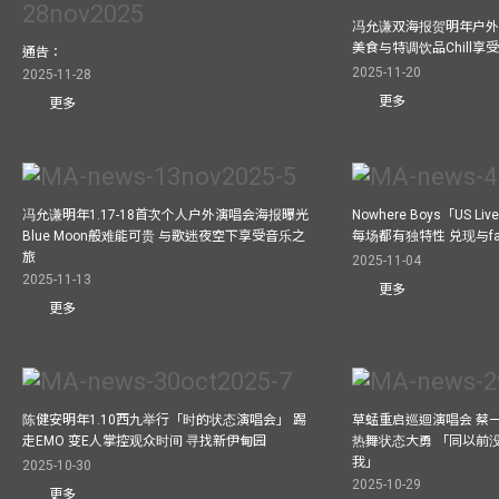
冯允谦双海报贺明年户外骚
美食与特调饮品Chill享
通告：
2025-11-20
2025-11-28
更多
更多
冯允谦明年1.17-18首次个人户外演唱会海报曝光
Nowhere Boys「US
Blue Moon般难能可贵 与歌迷夜空下享受音乐之
每场都有独特性 兑现与f
旅
2025-11-04
2025-11-13
更多
更多
陈健安明年1.10西九举行「时的状态演唱会」 踢
草蜢重启巡迴演唱会 蔡
走EMO 变E人掌控观众时间 寻找新伊甸园
热舞状态大勇 「同以前
我」
2025-10-30
2025-10-29
更多