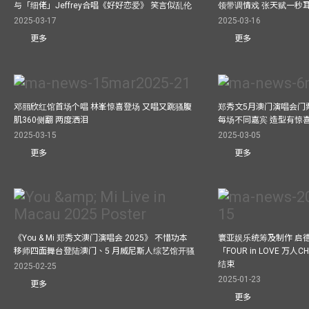
与「细佬」Jeffrey合唱《好好恋爱》 笑言似乱伦
领带调情戏 张天赋一秒
2025-03-17
2025-03-16
更多
更多
邓丽欣红馆首场个唱 林峯惊喜登场 又唱又跳骚腹
郑秀文5月澳门演唱会门票
肌360侧翻 两度洒泪
每场不同嘉宾 造型有惊
2025-03-15
2025-03-05
更多
更多
《You & Mi 郑秀文澳门演唱会 2025》 不惜功本
寰亚娱乐统筹及制作 启
移师四面舞台登陆澳门、5 月威尼斯人综艺馆开骚
「FOUR in LOVE 万人CH
结束
2025-02-25
2025-01-23
更多
更多