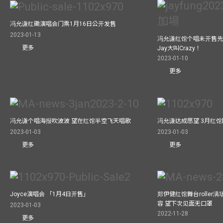
冯允谦红磡演唱会门票1月16日公开发售
2023-01-13
冯允谦红馆个唱未开售先
更多
Jay大叫Crazy！
2023-01-10
更多
冯允谦个唱海报吹波波 望在红馆半空飞天唱歌
冯允谦达成愿望 3月红馆閧
2023-01-03
2023-01-03
更多
更多
Joyce演唱会 「1月4日开售」
郑伊健红馆舞台roller
容 望下次见面无口罩
2023-01-03
2022-11-28
更多