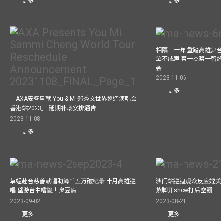
更多
更多
相隔三十年 重踏高雄舞
泣不成声 蔡一杰蔡一智
会
2023-11-06
更多
「AXA安盛呈献 You & Mi 郑秀文世界巡迴演唱会-
香港站2023」 延期补场安排通告
2023-11-08
更多
草蜢赴台慈善献唱助筹千五万破纪录 十月高雄巡
澳门站巡迴观众反应媲美
唱 望游台中嚐隐世臭豆腐
紥脚开show打后空翻
2023-09-02
2023-08-21
更多
更多