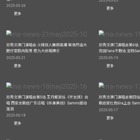
2025-05-25
2025-05-26
更多
更多
郑秀文澳门演唱会 火辣双人舞掀高潮 蔡浩然由大
郑秀文澳门演唱会第6场
肥仔变肌肉型男 愿为大师姐搏尽
完骚Fans不散场 宠粉S
2025-05-21
2025-05-19
更多
更多
郑秀文澳门演唱会第5场 王丹妮苦练《坏女孩》合
郑秀文澳门演唱会第四场
唱 西安女歌迷广东话唱《终身美丽》Sammi感动
歌迷掟红色Bra上台 Sa
落泪
2025-05-17
2025-05-18
更多
更多