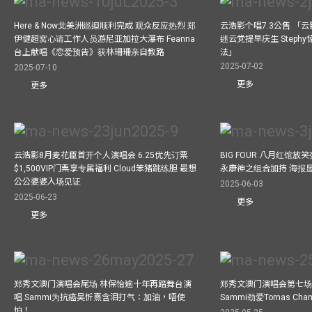
Here & Now北美洲巡迴顺利完成 观众反应热烈 郑
云浩影个唱7.3公售 「
伊健超窝心请工作人员游尼亚加拉大瀑布 Feanna
迷云党提早庆生 Step
台上献唱《恋爱预告》获林珊珊亲自教路
法」
2025-07-02
2025-07-10
更多
更多
云浩影8月麦花臣首开个人演唱会 6.25优先订票
BIG FOUR 八月红馆放笑弹
$1,500VIP门票享专属福利 Cloud笨猪跳练胆 最想
永康神之组合加持 海报
公公婆婆入场见证
2025-06-03
2025-06-23
更多
更多
郑秀文澳门演唱会尾场 林保怡逾十年再踏舞台演
郑秀文澳门演唱会第七场
唱 Sammi为抗癌吴忻熹含泪打气：加油，唔使
Sammi劲爱Tomas C
怕！