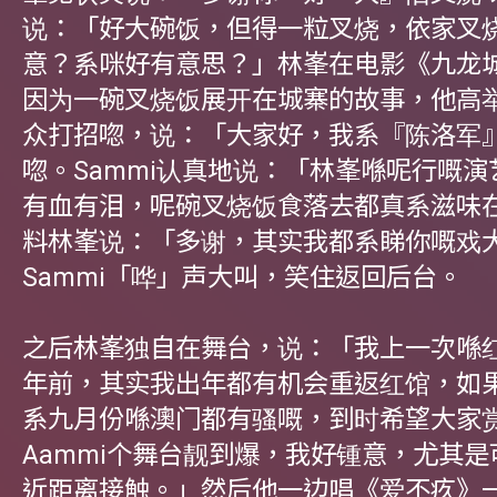
说：「好大碗饭，但得一粒叉烧，依家叉
意？系咪好有意思？」林峯在电影《九龙
因为一碗叉烧饭展开在城寨的故事，他高
众打招唿，说：「大家好，我系『陈洛军
唿。Sammi认真地说：「林峯喺呢行嘅
有血有泪，呢碗叉烧饭食落去都真系滋味
料林峯说：「多谢，其实我都系睇你嘅戏
Sammi「哗」声大叫，笑住返回后台。
之后林峯独自在舞台，说：「我上一次喺
年前，其实我出年都有机会重返红馆，如
系九月份喺澳门都有骚嘅，到时希望大家
Aammi个舞台靓到爆，我好锺意，尤其
近距离接触。」然后他一边唱《爱不疚》