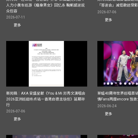
人力小黄车巡游《瘦身男女》回忆杀 鞠躬感谢观
「答谢会」减低歌迷受
众包容
2026-07-06
2026-07-11
更多
更多
新闻稿︰AXA 安盛呈献《You & Mi 郑秀文演唱会
草蜢40周年世界巡唱首
2026亚洲巡迴终点站－香港启德主场馆》延期举
情Fans两度encore
行
2026-06-24
2026-07-06
更多
更多