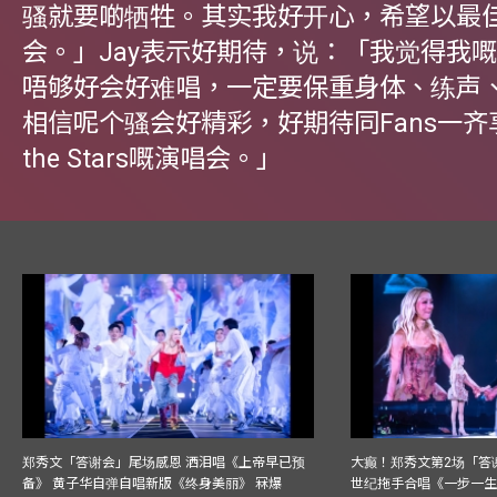
骚就要啲牺牲。其实我好开心，希望以最
会。」Jay表示好期待，说：「我觉得我
唔够好会好难唱，一定要保重身体、练声
相信呢个骚会好精彩，好期待同Fans一齐享
the Stars嘅演唱会。」
郑秀文「答谢会」尾场感恩 洒泪唱《上帝早已预
大癫！郑秀文第2场「答
备》 黄子华自弹自唱新版《终身美丽》 冧爆
世纪拖手合唱《一步一