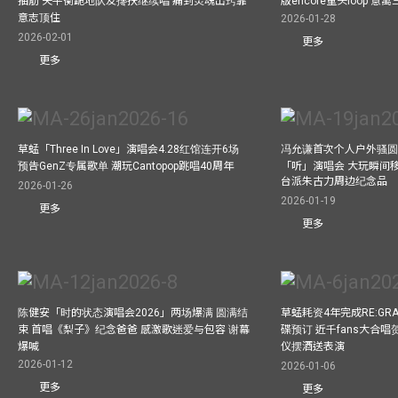
抽筋 失平衡跪地队友搀扶继续唱 痛到灵魂出窍靠
版encore重头loop 
意志顶住
2026-01-28
2026-02-01
更多
更多
草蜢「Three In Love」演唱会4.28红馆连开6场
冯允谦首次个人户外骚圆
预告GenZ专属歌单 潮玩Cantopop跳唱40周年
「听」演唱会 大玩瞬间移动
台派朱古力周边纪念品
2026-01-26
2026-01-19
更多
更多
陈健安「时的状态演唱会2026」两场爆满 圆满结
草蜢耗资4年完成RE:GRA
束 首唱《梨子》纪念爸爸 感激歌迷爱与包容 谢幕
碟预订 近千fans大合
爆喊
仪摆酒送表演
2026-01-12
2026-01-06
更多
更多