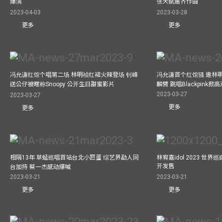
爆满
张天赋邀齐作曲
2023-04-03
2023-03-28
更多
更多
冯允谦红馆个唱第二场 林明祯红裙火辣登场 钊峰
冯允谦首个红馆骚 邀林
送公仔被暱称Snoopy 公开生日甜蜜影片
麟臂 跳唱Blackpink掀
2023-03-27
2023-03-27
更多
更多
相隔13年 草蜢巡唱首站台北小巨蛋 综艺界勐人同
林宥嘉idol 2023 世
开发售
台加持 蔡一杰感动爆喊
2023-03-21
2023-03-21
更多
更多