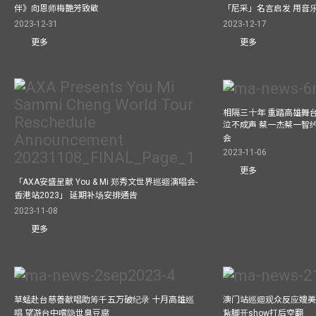
伴》向恩师梅艷芳致敬
「尼采」名言启发 用音
2023-12-31
2023-12-17
更多
更多
相隔三十年 重踏高雄舞
泣不成声 蔡一杰蔡一智
会
2023-11-06
更多
「AXA安盛呈献 You & Mi 郑秀文世界巡迴演唱会-
香港站2023」 延期补场安排通告
2023-11-08
更多
草蜢赴台慈善献唱助筹千五万破纪录 十月高雄巡
澳门站巡迴观众反应媲美
唱 望游台中嚐隐世臭豆腐
紥脚开show打后空翻