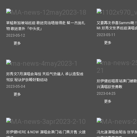
草蜢新加坡站巡迴 歌迷完场唔捨得走 蔡一杰抛礼
又要再次恭喜Sammi喇！A
Mi 郑秀文世界巡迴演唱会
物 歌迷意外「中头奖」
2023-05-11
2023-05-12
更多
更多
郑秀文7月演唱会海报 天后气势逼人 承认造型难
驾驭 秘诀护肤睡好勤运动
郑伊健巡唱首站澳门被歌
2023-05-04
兴清唱获赞勇敢
2023-04-25
更多
更多
郑伊健HERE & NOW 演唱会澳门站 门票开售 火速
冯允谦演唱会尾场 张学