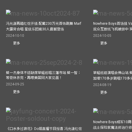
冯允谦再踏红馆开骚 配戴230万元首饰跳舞 Marf
Nowhere Boys首场骚 
大露背合唱 星级乐团逾30人震撼登场
观众互放纸飞机被掷中 
2024-10-10
2024-10-05
更多
更多
蔡一杰身体不适缺席草蜢巡唱三藩市站 蔡一智：
草蜢巡迴演唱会佛山站 
等佢休养完，再嚟美国同大家见面！
加埋170多岁跳唱170
2024-09-25
2024-08-19
更多
更多
Nowhere Boys成军
战士探险家魔法师治疗师疯
《口水多过浪花》Do姐直播节目报喜 冯允谦红馆