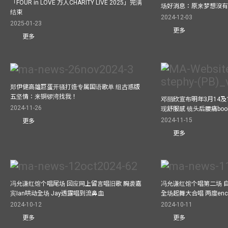
「FOUR in LOVE 万人CHARITY LIVE 2025」完满
场好消息：原来梦想沒
结束
2024-12-03
2025-01-23
更多
更多
郑伊健高雄巨蛋开骚打造专属国语歌单 组古惑版
五坚情：来铜锣湾找我！
邓丽欣宣布明年3月14及
2024-11-26
现舒服感 镜头后腰痛bo
2024-11-15
更多
更多
冯允谦红馆个唱尾场 回应网上留言唱旧歌 胸袭嘉
冯允谦红馆个唱第二场 
宾Ian哄动全场 Jay透露唱到流鼻血
全场起舞大合唱 两度enco
2024-10-12
2024-10-11
更多
更多