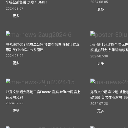
2024-08-05
个唱全部售罄 欢唿：OMG！
2024-08-07
更多
更多
冯允谦红馆个唱周二公售 预告有惊喜 鬚根壮臂沉
冯允谦十月红馆个唱优先购
思甜笑Chok样Jay多面睇
感谢热烈支持 承诺继续
2024-08-02
2024-07-30
更多
更多
郑秀文演唱会尾场三度Encore 嘉宾Jeffrey两度上
郑秀文个唱第12场 被全
台又唱又跳
破阴影 首次在港演唱《
2024-07-29
2024-07-28
更多
更多