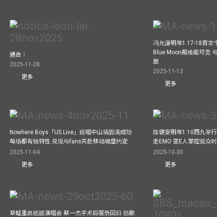
冯允谦明年1.17-18
Blue Moon般难能可
通告：
旅
2025-11-28
2025-11-13
更多
更多
Nowhere Boys「US Live」巡唱中山站圆满成功
陈健安明年1.10西九举
每场都有独特性 兑现与fans共赴移动城堡约定
走EMO 变E人掌控观众
2025-11-04
2025-10-30
更多
更多
草蜢重启巡迴演唱会 蔡一杰手术后强势回归 劲歌