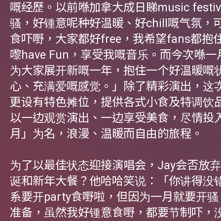
嘅经歷。以前喺加拿大成日睇music festiv
骚，好锺意呢种好温暖、好chill嘅气氛，
食吓嘢，大家都好free，我希望fans都
嚟have Fun，享受我嘅音乐。而今次喺
为大家展开新嘅一年，抱住一个好温暖嘅
心、充满爱嘅感觉。」除了精彩演出，这
更设有特色摊位，提供各式小食及特调饮
以一边观赏演出、一边享受美食，尽情投
月」为名，浪漫、温暖而自由的旅程。
为了以最佳状态迎接演唱会，Jay会否放
诞和新年大餐？他哈哈笑说：「你讲得没
系要开party食嘢啦，但因为一月就要开
准备，虽然我好锺意食嘢，都要节制吓，