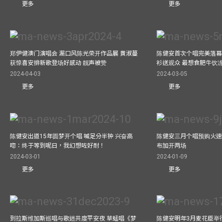
更多
更多
郑伊健澳门演唱会 漏口风陈光荣开作品展 黄淑蔓
陈健安首次个唱完美落幕 妈
获惊喜安排新歌登场好感动 靓声被赞
衫送观众 最想食肥牛饮
2024-04-03
2024-03-05
更多
更多
陈健安出道15年圆梦开个唱 喊足分半钟 兴奋高
陈健安三月个唱预购火速
唿：终于等到呢日，我幻想咗好耐！
布加开两场
2024-03-01
2024-01-09
更多
更多
到拉斯维加斯巡唱与歌迷共度平安夜 草蜢唱《梦
陈健安明年3月麦花臣举