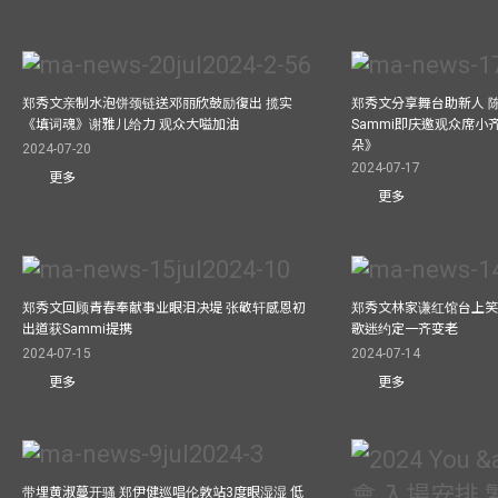
郑秀文亲制水泡饼颈链送邓丽欣鼓励復出 揽实
郑秀文分享舞台助新人 
《填词魂》谢雅儿给力 观众大嗌加油
Sammi即庆邀观众席小
朵》
2024-07-20
2024-07-17
更多
更多
郑秀文回顾青春奉献事业眼泪决堤 张敬轩感恩初
郑秀文林家谦红馆台上笑
出道获Sammi提携
歌迷约定一齐变老
2024-07-15
2024-07-14
更多
更多
带埋黄淑蔓开骚 郑伊健巡唱伦敦站3度眼湿湿 低