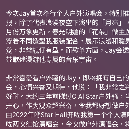
今次Jay首次举行个人户外演唱会，特別
报，除了代表浪漫夜空下演出的「月亮」
月份万象更新，春光明媚的「花朵」做主题
穿着不同造型我服装配合，展示浪漫和暖
觉，非常靓仔有型。而歌单方面，Jay会
带歌迷漫游他专属的音乐宇宙。
非常喜爱看户外骚的Jay，即将拥有自己
会，心情兴奋又期待，他说：「我非常之
好耐。大约三年前睇过C AllStar户外骚
开心，作为观众超兴奋，令我都好想做户
由2022年喺Star Hall开咗我第一个个
咗两次红馆演唱会，今次做户外演唱会，