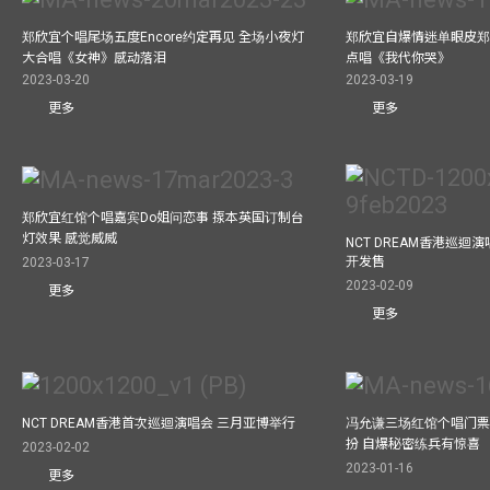
郑欣宜个唱尾场五度Encore约定再见 全场小夜灯
郑欣宜自爆情迷单眼皮郑
大合唱《女神》感动落泪
点唱《我代你哭》
2023-03-20
2023-03-19
更多
更多
郑欣宜红馆个唱嘉宾Do姐问恋事 揼本英国订制台
灯效果 感觉威威
NCT DREAM香港巡迴
开发售
2023-03-17
2023-02-09
更多
更多
NCT DREAM香港首次巡迴演唱会 三月亚博举行
冯允谦三场红馆个唱门票
扮 自爆秘密练兵有惊喜
2023-02-02
2023-01-16
更多