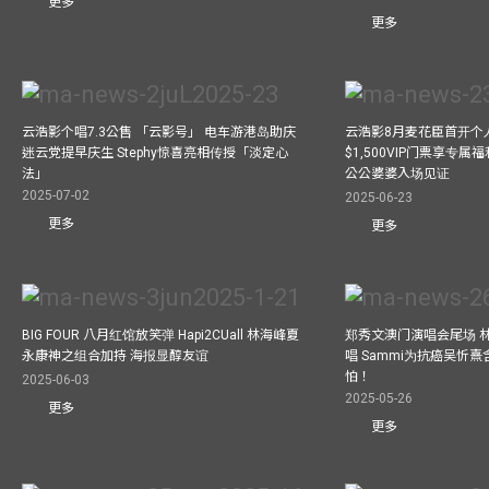
更多
更多
云浩影个唱7.3公售 「云影号」 电车游港岛助庆
云浩影8月麦花臣首开个人
迷云党提早庆生 Stephy惊喜亮相传授「淡定心
$1,500VIP门票享专属福
法」
公公婆婆入场见证
2025-07-02
2025-06-23
更多
更多
BIG FOUR 八月红馆放笑弹 Hapi2CUall 林海峰夏
郑秀文澳门演唱会尾场 
永康神之组合加持 海报显醇友谊
唱 Sammi为抗癌吴忻
怕！
2025-06-03
2025-05-26
更多
更多