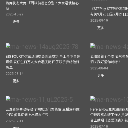
热舞状态大勇 「同以前没乜分別，大家唔使担心
我」
《STEP by STEPHY
2025-10-29
有关9月20日及9月21
2025-09-19
更多
更多
BIG FOUR红馆三场演唱会圆满成功 台上台下星光
云浩影首个个唱 仙气弹
熠熠 安仔生日万人大合唱庆祝 四子联手弹结他好
泪：我好爱你哋呀！
热血
2025-08-04
2025-08-14
更多
更多
云浩影惊喜浪接浪 个唱加场门票售罄 直播爆料成
Here & Now北美洲巡
立FC 师兄伊健上水留言打气
伊健超窝心请工作人员游尼
台上献唱《恋爱预告》
2025-07-11
2025-07-10