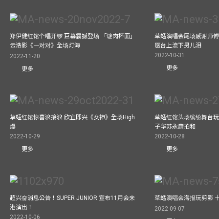
郑伊健红馆个唱开锣 巨幕震撼登场 「谜肉杯面」
草蜢演唱会尾场感谢师傅
云浩影《一对对》全场灯海
医台上流下男儿泪
2022-10-31
2022-11-20
更多
更多
草蜢红馆惊喜浪接浪 欣宜即兴《女神》全场High
草蜢红馆头场缤纷舞台玩
爆
子华苏永康拍和
2022-10-29
2022-10-28
更多
更多
超兴奋消息公告！SUPER JUNIOR 宣布11月会来
草蜢演唱会海报玩剪影 
港演出！
2022-09-07
2022-10-06