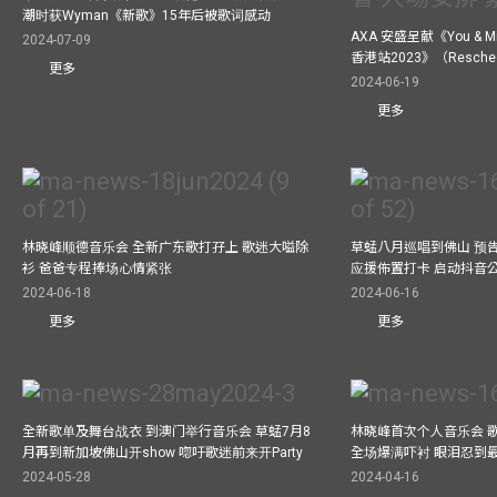
潮时获Wyman《新歌》15年后被歌词感动
AXA 安盛呈献《You &
2024-07-09
香港站2023》（Resch
更多
2024-06-19
更多
林晓峰顺德音乐会 全新广东歌打孖上 歌迷大嗌除
草蜢八月巡唱到佛山 预告
衫 爸爸专程捧场心情紧张
应援佈置打卡 启动抖音
2024-06-18
2024-06-16
更多
更多
全新歌单及舞台战衣 到澳门举行音乐会 草蜢7月8
林晓峰首次个人音乐会 歌
月再到新加坡佛山开show 唿吁歌迷前来开Party
全场爆满吓衬 眼泪忍到
2024-05-28
2024-04-16