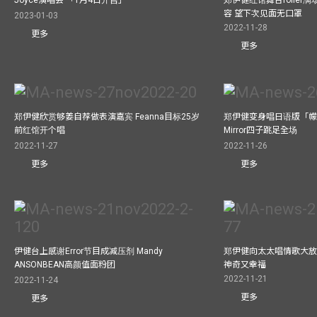
Joyce演唱会 「1月4日开售」
郑伊健红馆舞台roller
容 望下次见面无口罩
2023-01-03
2022-11-28
更多
更多
郑伊健欣赏够姜自荐做表演嘉宾 Feanna目标25岁
郑伊健变身唱日语版「幪
前红馆开个唱
Mirror四子跳足全场
2022-11-27
2022-11-26
更多
更多
伊健台上感谢Error节目成减压剂 Mandy
郑伊健向太太唱情歌大放
ANSONBEAN高颜值面粉团
神奇又幸福
2022-11-21
2022-11-24
更多
更多