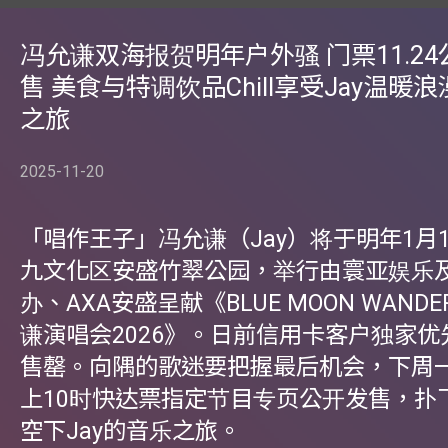
冯允谦双海报贺明年户外骚 门票11.2
售 美食与特调饮品Chill享受Jay温暖
之旅
2025-11-20
「唱作王子」冯允谦（Jay）将于明年1月1
九文化区安盛竹翠公园，举行由寰亚娱乐
办、AXA安盛呈献《BLUE MOON WANDE
谦演唱会2026》。日前信用卡客户独家
售罄。向隅的歌迷要把握最后机会，下周一
上10时快达票指定节目专页公开发售，扑
空下Jay的音乐之旅。