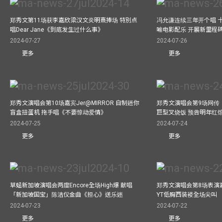
郑秀文第11场获李嘉欣梁汉文炎明熹捧场 特別点
冯允谦连续三年开个唱 
唱Dear Jane《到底发生过什么事》
喻电影配乐 开展新里程
2024-07-27
2024-07-26
更多
更多
郑秀文演唱会第10场嘉宾Jer@MIRROR 自制迷你
郑秀文演唱会第9场网传
盲盒扭蛋机 拖手唱《不要惊动爱情》
巨型叉烧饭 预告明年红
2024-07-25
2024-07-24
更多
更多
草蜢新加坡演唱会两度Encore全场High爆 献唱
郑秀文演唱会第8场表演嘉
「新加坡国宝」陈洁仪金曲《担心》送乐迷
YT低胸西装褛全场尖叫
2024-07-23
2024-07-22
更多
更多