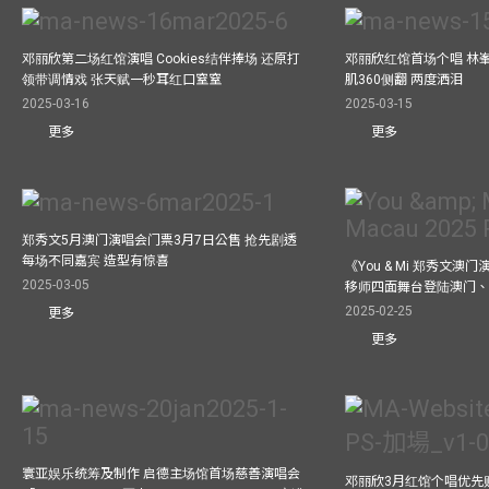
邓丽欣第二场红馆演唱 Cookies结伴捧场 还原打
邓丽欣红馆首场个唱 林
领带调情戏 张天赋一秒耳红口窒窒
肌360侧翻 两度洒泪
2025-03-16
2025-03-15
更多
更多
郑秀文5月澳门演唱会门票3月7日公售 抢先剧透
每场不同嘉宾 造型有惊喜
《You & Mi 郑秀文澳门
2025-03-05
移师四面舞台登陆澳门、
2025-02-25
更多
更多
寰亚娱乐统筹及制作 启德主场馆首场慈善演唱会
邓丽欣3月红馆个唱优先