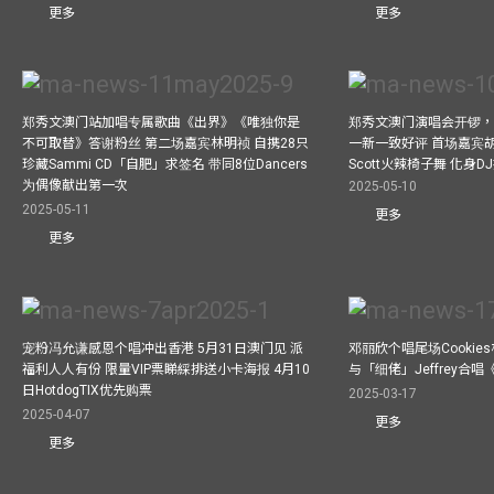
更多
更多
郑秀文澳门站加唱专属歌曲《出界》《唯独你是
郑秀文澳门演唱会开锣
不可取替》答谢粉丝 第二场嘉宾林明祯 自携28只
一新一致好评 首场嘉宾
珍藏Sammi CD「自肥」求签名 带同8位Dancers
Scott火辣椅子舞 化身
为偶像献出第一次
2025-05-10
2025-05-11
更多
更多
宠粉冯允谦感恩个唱冲出香港 5月31日澳门见 派
邓丽欣个唱尾场Cookie
福利人人有份 限量VIP票睇綵排送小卡海报 4月10
与「细佬」Jeffrey合
日HotdogTIX优先购票
2025-03-17
2025-04-07
更多
更多