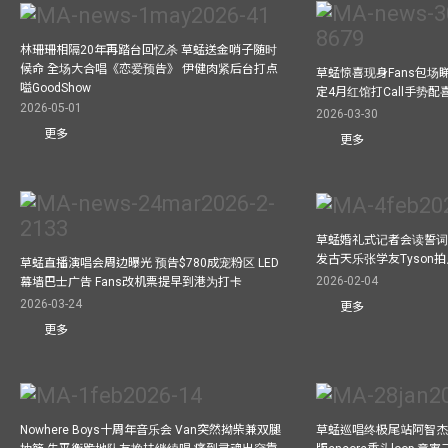
林珊珊相隔20年再踏台回忆杀 草蜢送金哨子随时
候命 全场大合唱《恋爱预告》 伊健肉紧后台打点
草蜢惊喜现身Fans包场睇演
嗌GoodShow
定4月红馆打Call手势配喜
2026-05-01
2026-03-30
更多
更多
草蜢婚礼式记者会读誓词
发古天乐张学友Tyson
草蜢直播演唱会周边曝光 预告$780成宠粉区 LED
2026-02-04
幕墙巴士广告 Fans改机票提早到港为打卡
2026-03-24
更多
更多
Nowhere Boys十周年音乐会 Van突然拗柴兼双腿
草蜢巡唱终极尾站阿智杰