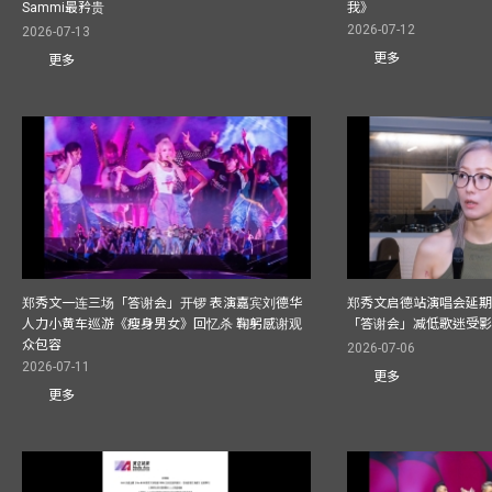
Sammi最矜贵
我》
2026-07-12
2026-07-13
更多
更多
郑秀文一连三场「答谢会」开锣 表演嘉宾刘德华
郑秀文启德站演唱会延期
人力小黄车巡游《瘦身男女》回忆杀 鞠躬感谢观
「答谢会」减低歌迷受
众包容
2026-07-06
2026-07-11
更多
更多