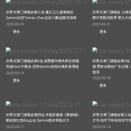
郑秀文澳门演唱会第七场 嘉宾卫兰感激鼓励
郑秀文澳门演唱会 火辣
Sammi劲爱Tomas Chan五脏六腑血管流泪裙
肥仔变肌肉型男 愿为大
2025-05-25
2025-05-21
更多
更多
郑秀文澳门演唱会第6场 吴雨霏带病失声坚持唱
郑秀文澳门演唱会第5场
完骚Fans不散场 宠粉Sammi难抵热情折返清唱
唱 西安女歌迷广东话唱《
落泪
2025-05-19
2025-05-18
更多
更多
郑秀文澳门演唱会第四场 点唱洪嘉豪《黑玻璃》
郑秀文澳门演唱会第三场
歌迷掟红色Bra上台 Sammi高举笑指太大
才华 向天下所有母亲节
2025-05-17
2025-05-14