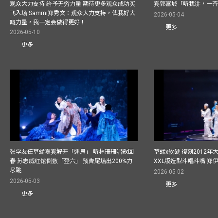
观众大力支持 给予无穷力量 期待更多观众成功买
宾郭富城「听我讲，一
飞入场 Sammi郑秀文：观众大力支持，俾我好大
2026-05-04
嘅力量，我一定会做得更好！
更多
2026-05-10
更多
张学友任草蜢嘉宾解开「迷思」 听林珊珊唱歌回
草蜢x软硬 復刻2012
春 苏志威红馆倒数「登六」 预告尾场出200%力
XXL版造型斗唱斗嘴 郑
尽跳
2026-05-02
2026-05-03
更多
更多