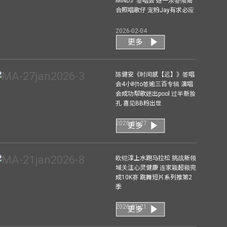
MIND》签唱会 逐一亲签倾偈
合照唱歌仔 宠粉Jay有求必应
2026-02-04
更多
陈健安《时间感【迟】》签唱
会4小时to签逾三百专辑 演唱
会成功帮歌迷出pool 过半新脸
孔 喜见BB粉出世
2026-01-27
更多
欧铠淳上水跑马拉松 挑战新领
域关注心灵健康 连家颖超额完
成10K赛 跳舞短片系列推第2
季
2026-01-21
更多