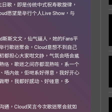
的生日歌，即是传统中式祝寿歌旋律，
d愿望是举行个人Live Show，与
ud斯斯文文，仙气逼人，她的Fans平
行歌迷聚会，Cloud意想不到自己
初都担心大家咁文静，气氛会唔会尴
熟络，歌迷之间亦都混熟咗，系一个
、唔内敛，佢哋系好得意，我好开心
做嘢，我都好感动、好锺意，多
通，Cloud笑言今次歌迷聚会就如