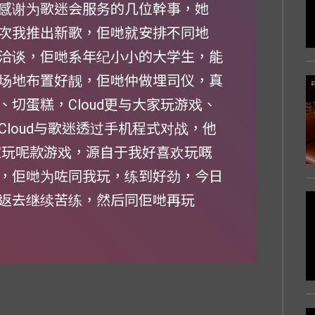
感谢为歌迷会服务的几位幹事，她
次我推出新歌，佢哋就安排不同地
洽谈，佢哋系年纪小小的大学生，能
场地布置好靓，佢哋仲做埋司仪，真
切蛋糕，Cloud更与大家玩游戏、
loud与歌迷透过手机程式对战，他
家玩呢款游戏，源自于我好喜欢玩嘅
，佢哋为咗同我玩，练到好劲，今日
返去继续苦练，然后同佢哋再玩