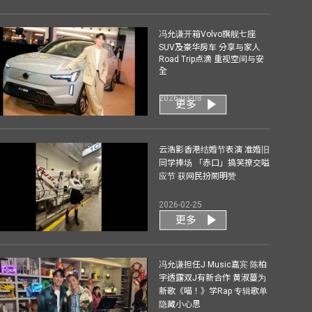
冯允谦开箱Volvo旗舰七座
SUV及豪华房车 分享与家人
Road Trip点滴 重视空间与安
全
2026-03-08
更多
云浩影香港结婚节表演 准婚旧
同学捧场 「赤口」搞笑撩交嗌
应节 获网民扮鬧明赞
2026-02-25
更多
冯允谦担任J Music嘉宾 陈柏
宇透露双J有新合作 黄淑蔓为
新歌《喵！》学Rap 专辑歌单
隐藏小心思