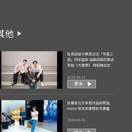
其他
陈奕迅杨千嬅梁汉文「华星三
宝」同车密友 由跳凤阳花鼓讲
到拍《大激想》 踎街揭杂志
2026-06-23
更多
陈健安公开多首作品的原始
Demo 笑言赤裸得有点害羞
2026-06-16