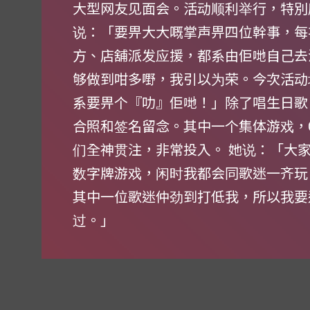
大型网友见面会。活动顺利举行，特別
说：「要畀大大嘅掌声畀四位幹事，每
方、店舖派发应援，都系由佢哋自己去
够做到咁多嘢，我引以为荣。今次活动
系要畀个『叻』佢哋！」除了唱生日歌、
合照和签名留念。其中一个集体游戏，C
们全神贯注，非常投入。 她说：「大
数字牌游戏，闲时我都会同歌迷一齐玩
其中一位歌迷仲劲到打低我，所以我要
过。」