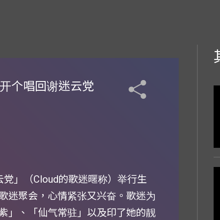
标开个唱回谢迷云党
云党」（Cloud的歌迷暱称）举行生
歌迷聚会，心情紧张又兴奋。歌迷为
紫」、「仙气常驻」以及印了她的靓