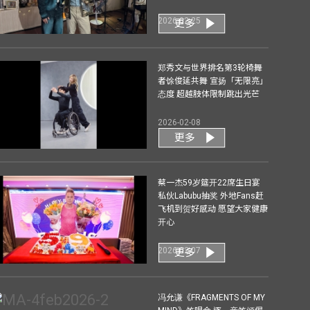
2026-02-25
更多
郑秀文与世界排名第3轮椅舞
者馀俊延共舞 宣扬「无限亮」
态度 超越肢体限制跳出光芒
2026-02-08
更多
蔡一杰59岁筵开22席生日宴
私伙Labubu抽奖 外地Fans赶
飞机到贺好感动 愿望大家健康
开心
2026-02-07
更多
冯允谦《FRAGMENTS OF MY