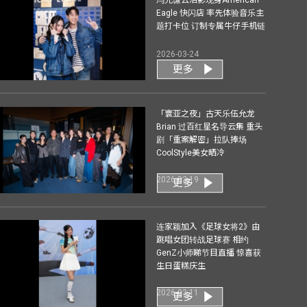
Eagle 快闪店 率先体验音乐主
题打卡位 订制专属牛仔手机链
2026-03-24
更多
「寰亚之夜」古天乐伍允龙
Brian 过百红星名导云集 重头
剧「重案解密」拉队捧场
CoolStyle美女晒冷
2026-03-19
更多
连家颖加入《足球女将2》由
跳唱女团转战足球赛 相约
GenZ小师睇节目直播 惊喜获
生日蛋糕庆生
2026-03-11
更多