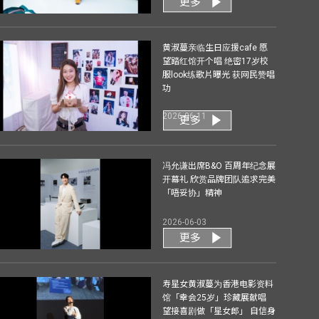
更多
黄淑蔓亲临生日应援cafe 愿
望踏红馆开个唱 绝密17岁校
服look练歌片曝光 获网民赞唱
功
2026-06-11
更多
冯允谦出席B&O 百周年纪念展
开幕礼 欣赏品牌团队追求完美
「唔妥协」精神
2026-06-03
更多
寿星女黄淑蔓为香港电影资料
馆「幸会25岁」珍藏展献唱
望接喜剧做「星女郎」 自信身