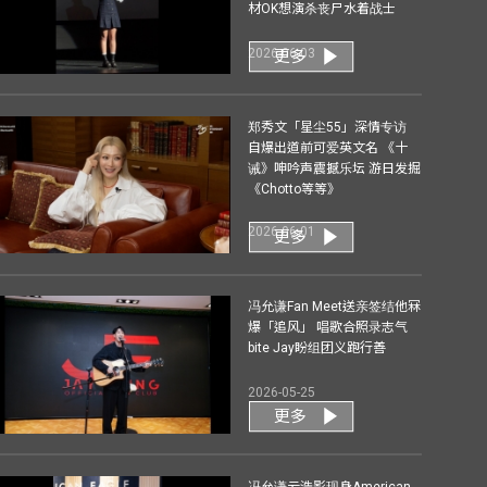
材OK想演杀丧尸水着战士
2026-06-03
更多
郑秀文「星尘55」深情专访
自爆出道前可爱英文名 《十
诫》呻吟声震撼乐坛 游日发掘
《Chotto等等》
2026-06-01
更多
冯允谦Fan Meet送亲签结他冧
爆「追风」 唱歌合照录志气
bite Jay盼组团义跑行善
2026-05-25
更多
冯允谦云浩影现身American