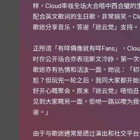
样，Cloud率领全场大合唱中西合璧
配合英文歌词的生日歌，非常搞笑。Clou
歌迷分享音乐，答谢「迷云党」支持。
正所谓「有咩偶像就有咩Fans」，Clo
时在公开场合亦表现斯文冷静，第一次举
歌迷亦有热情和活泼一面。她说：「初
尬？但玩完一轮之后，我同大家都开始
好开心嘅聚会。原来『迷云党』唔怕丑
见到大家嘅另一面。佢哋一路以嚟为我
谢。」
由于与歌迷通常是透过演出和社交平台沟