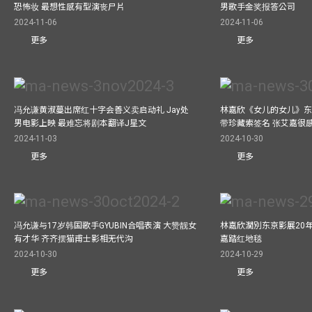
恐怖妆 最想性感有型演丧尸片
男歌手金奖报答公司
2024-11-06
2024-11-06
更多
更多
冯允谦黄淑蔓出席红十字会善义卖启动礼 Jay处
林嘉欣《女儿的女儿》东
男电影上映 最难忘将剧本翻译J星文
带珍藏索签名 张艾嘉很
2024-11-03
2024-10-30
更多
更多
冯允谦与17岁韩国歌手GYUBIN合唱表演 大赞靓女
林嘉欣濶別东京影展20
有才华 齐齐摆猫甫士影相无代沟
嘉踏红地毯
2024-10-30
2024-10-29
更多
更多