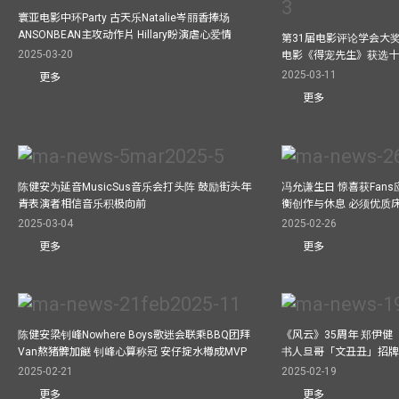
寰亚电影中环Party 古天乐Natalie岑丽香捧场
ANSONBEAN主攻动作片 Hillary盼演虐心爱情
第31届电影评论学会大奖
2025-03-20
电影《得宠先生》获选
2025-03-11
更多
更多
陈健安为延音MusicSus音乐会打头阵 鼓励街头年
冯允谦生日 惊喜获Fan
青表演者相信音乐积极向前
衡创作与休息 必须优质
2025-03-04
2025-02-26
更多
更多
陈健安梁钊峰Nowhere Boys歌迷会联乘BBQ团拜
《风云》35周年 郑伊健
Van熬猪髀加餸 钊峰心算称冠 安仔掟水樽成MVP
书人旦哥「文丑丑」招牌
2025-02-21
2025-02-19
更多
更多