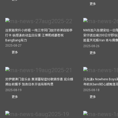
更多
连家颖荣升小师姐 一拖三带同门靓仔师弟自拍亭
NWB加入陈健安组一日限定乐
打卡 杨煜谦启动生日应援 江博熙成基哲祝
安仔送出逾200公仔即场
BangBang有力
追星天花板Van 将与
2025-08-27
2025-08-26
更多
更多
郑伊健澳门音乐会 黄淑蔓秘密转歌搞惊喜 观众蜂
冯允谦x Nowhere Bo
拥台前握手 预告日本开骚有新构思
年前夹band初心感触落
2025-08-19
2025-08-18
更多
更多