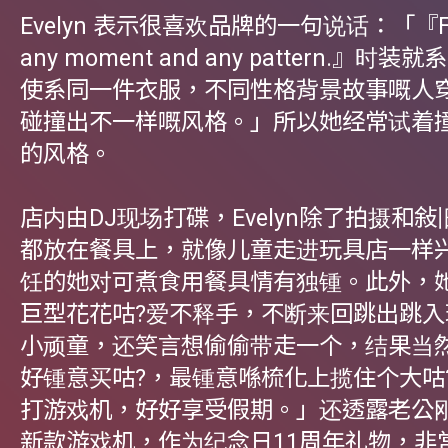
Evelyn 表示很喜欢品牌的一句说话：「『For 
any moment and any pattern.』时
使系同一件衣服，不同性格背景故事嘅人
碰撞出不一样嘅风格。」所以她经常试着
的风格。
店内由DJ现场打碟，Evelyn除了拍摄和
都放在餐具上，就像儿童走进玩具店一样
饪的她对可煮食用餐具情有独锺。此外，
巨型花花咕?爱不释手，不断来回跳出跳入
小顽童，还笑言想偷偷带走一个，结果当
好锺意买咕?，最锺意喺梳化上揽住个大咕
打游戏机，好好享受假期。」还透露老公
新款游戏机，作为纪念日11周年礼物，非