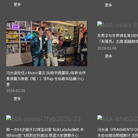
更多
更多
郑秀文与世界排名第3轮
「无限亮」态度 超越肢
2026-02-08
更多
冯允谦担任J Music嘉宾 陈柏宇透露双J有新合作
黄淑蔓为新歌《喵！》学Rap 专辑歌单隐藏小心
思
2026-02-25
更多
蔡一杰59岁筵开22席生日宴 私伙Labubu抽奖 外
冯允谦《FRAGMENTS O
地Fans赶飞机到贺好感动 愿望大家健康开心
亲签倾偈合照唱歌仔 宠粉