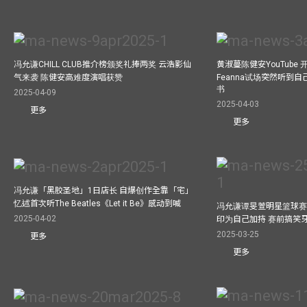
冯允谦CHILL CLUB推介榜颁奖礼捧两奖 云浩影仙
黄淑蔓陈健安YouTube 开
气来袭 陈健安高难度演唱获赞
Feanna试场突然听到
书
2025-04-09
2025-04-03
更多
更多
冯允谦「黑胶圣地」1日店长 自爆创作全靠「宅」
忆述首次听The Beatles《Let it Be》感动到喊
冯允谦谭旻萱明星篮球赛 
2025-04-02
印为自己加持 赛前搞笑
2025-03-25
更多
更多