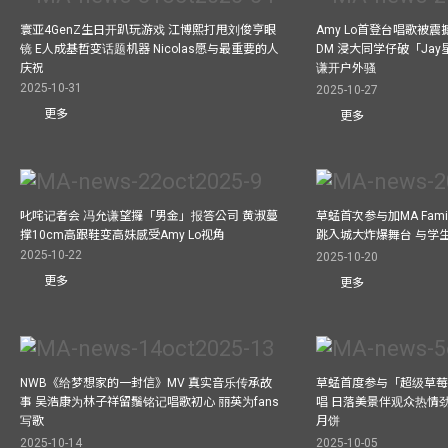
寰亚4GenZ生日开趴玩游戏 江博熙打甩刘俊亨眼
Amy Lo首登台唱歌被
镜 E人成基哲变话题机器 Nicolas愿与最重要的人
DM 浸大同学仔破「Ja
庆祝
谦开户外骚
2025-10-31
2025-10-27
更多
更多
叱咤记者会 冯允谦望攞「男金」报答公司 黄淑蔓
草蜢首次参与加MA Family 
撑10cm高跟鞋变高妹感受Amy Lo视角
跳入城大炸爆舞台 与学
2025-10-22
2025-10-20
更多
更多
NWB《给梦想家的一封信》MV 真实音乐传承故
草蜢首度参与「超级草莓
事 吴浩康为林子祥留鬚铭记唱歌初心 丽英为fans
唱 日落美景伴观众热情
写歌
月饼
2025-10-14
2025-10-05