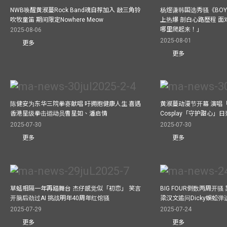
NWB唤醒黄淑蔓Rock Band魂自荐加入 敲三角铃
杨煜谦韩国选秀骚《BOYS 
吹牧童笛 期间限定Nowhere Meow
上热爆 剖白心路歷程 
哪里爬起来！」
2025-08-06
2025-08-01
更多
更多
陈健安为东华三院拳赛献唱 吁拥抱健康人生 喜遇
黄淑蔓动漫节开幕 演唱
香港星级拳击运动员曹星如、潘启情
Cosplay「守护甜心」
2025-07-30
2025-07-30
更多
更多
草蜢相隔一年再踏舞台 杰仔感觉似「初恋」 笑言
BIG FOUR倒数两周开
开脑后劲过AI 挑战明年40周年红馆骚
梁汉文追问Dicky蜈蚣
2025-07-29
2025-07-24
更多
更多