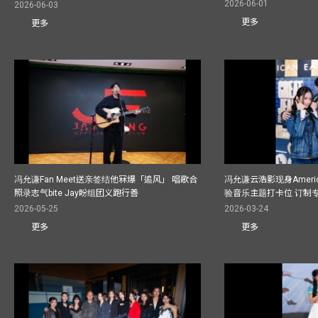
2026-06-01
2026-06-03
更多
更多
冯允谦Fan Meet送亲签结他冧爆「追风」 唱歌合
冯允谦云浩影现身America
照录志气bite Jay盼组团义跑行善
验音乐主题打卡位 订制
2026-05-25
2026-03-24
更多
更多