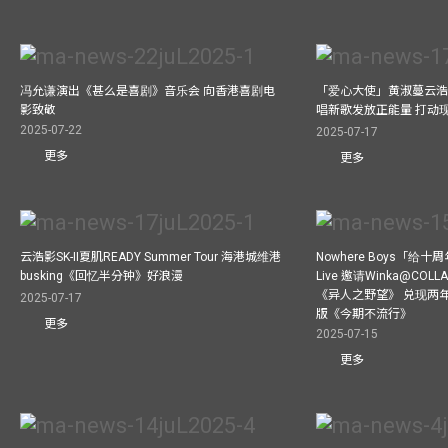
冯允谦演出《甚么是喜剧》音乐会 向香港喜剧电
「爱心大使」黄淑蔓云浩
影致敬
唱新歌发放正能量 打动
2025-07-22
2025-07-17
更多
更多
云浩影SK-II夏肌READY Summer Tour 海港城维港
Nowhere Boys「给
busking《回忆半分钟》好浪漫
Live 邀请Winka@CO
《异人之野望》 兑现两
2025-07-17
版《今期不流行》
更多
2025-07-15
更多