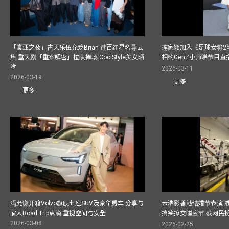
「寰亚之夜」古天乐伍允龙Brian 过百红星名导云
连家颖加入《足球女将2
集 重头剧「重案解密」拉队捧场 CoolStyle美女晒
相约GenZ小师睇节目直
冷
2026-03-11
2026-03-19
更多
更多
冯允谦开箱Volvo旗舰七座SUV及豪华房车 分享与
云浩影香港结婚节表演 
家人Road Trip点滴 重视空间与安全
搞笑撩交嗌应节 获网民
2026-03-08
2026-02-25