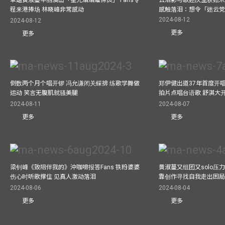
程来港捧场 林晓峰非常感动
感触落泪：想令「迷云
2024-08-12
2024-08-12
更多
更多
倒数两个月个唱开锣 冯允谦闭关綵排 练歌学舞做
郑伊健出道37年首度开唱
运动 笑言无腹肌就骚美腿
拍片点唱台语歌 舒淇大
2024-08-11
2024-08-07
更多
更多
梁钊峰《致陪伴我的》沖咖啡报答Fans 铁粉婆婆
黄淑蔓又组团又solo压
伤心时听歌撑住 见真人激动落泪
靠创作寻找自我走出困
2024-08-06
2024-08-04
更多
更多