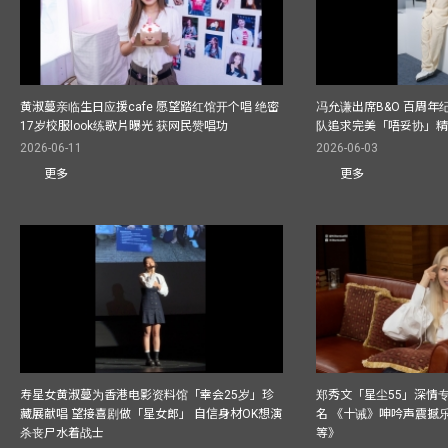
黄淑蔓亲临生日应援cafe 愿望踏红馆开个唱 绝密
冯允谦出席B&O 百周年
17岁校服look练歌片曝光 获网民赞唱功
队追求完美「唔妥协」
2026-06-11
2026-06-03
更多
更多
寿星女黄淑蔓为香港电影资料馆「幸会25岁」珍
郑秀文「星尘55」深情
藏展献唱 望接喜剧做「星女郎」 自信身材OK想演
名 《十诫》呻吟声震撼乐坛
杀丧尸水着战士
等》