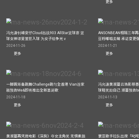
更多
冯允谦钊峰安仔Cloud出战903 AllStar篮球赛 篮
ANSONBEAN相隔三
球女神谭旻萱狂入球 为女子组争光 v
豆粉嘟咀卖萌 承诺变更
2024-11-26
2024-11-21
更多
更多
一脚踢筹备跳舞Challenge跳匀全香港 Vian连家
冯允谦黄淑蔓云浩影慈善活
颖预告Me&即将推出全新圣诞歌
球鞋奖励自己 淑蔓预告bus
2024-11-18
2024-11-13
更多
更多
黄淑蔓再凭微电影《深房》夺女主角奖 无惧素颜
寰亚歌手拉队出席「叱咤