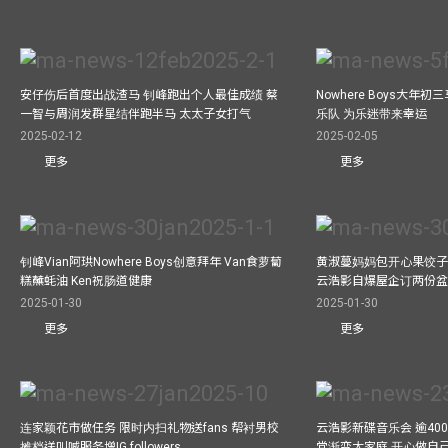
安仔伤后首度出战渣马 钊峰跑出个人最佳成绩 蔡
Nowhere Boys大年
一智与周润发群星结伴跑半马 太太子女打气
乐队 为乐迷带来幸运
2025-02-12
2025-02-05
更多
更多
钊峰Vian阿珙Nowhere Boys创意拜年 Van食萝蔔
黄淑蔓妈妈包开心果饺子 
糕蘸蚝油 Ken祝肠道健康
云浩影自爆屋企订两份盆
2025-01-30
2025-01-30
更多
更多
连家颖花市做任务 限时内扫礼物送fans 帮衬男校
云浩影新碟音乐会 逾40
摊档送叫喊服务增IG followers
党渐变大家庭 开心做自