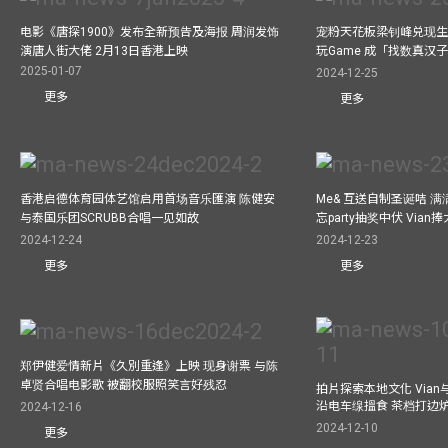
电影《唐探1900》发布全新预告及海报 周润发饰
宠粉天花板梁钊峰兑现生
演唐人街大佬 2月13日香港上映
玩Game 成「找数真汉
2025-01-07
2024-12-25
更多
更多
香港启德体育园体艺馆启用首场音乐匯演 陈健安
Me& 互送自制圣诞咭 
与泰国乐团SCRUBB合唱一见如故
忘party抽奖中伏 Via
2024-12-24
2024-12-23
更多
更多
郑伊健爱情新片《久別重逢》上映 现身谢票 与陈
卓贤合唱电影歌 被翻校服照笑言好残忍
拍片探索本地文化 Vian与外
沿电车缐搵食 茶档打边
2024-12-16
2024-12-10
更多