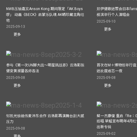
NWB压轴嘉宾Anson Kong 期间限定「AK Boys
郑伊健歌迷聚会日本fans
啰」 动画《BECK》启蒙乐队魂 AK晒珍藏主角结
横滨举行个人演唱会
他
2025-09-10
2025-09-13
更多
更多
参与《第一次UN脚大战～明星挑战赛》云浩影陈
首次在M＋博物馆举行音乐会
健安黄淑蔓各师各法
迷欢度难忘一夜
2025-09-08
2025-09-08
更多
更多
邹凯光馀迪伟麦沛东合作 云浩影再演舞台剧大感
蔡一杰康復 重启「Re：G
巡唱 草蜢宣布明年4月红
压力
出新专辑
2025-09-08
2025-09-02
更多