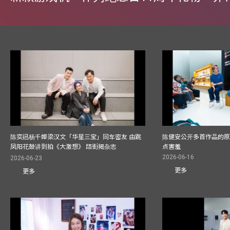
陈奕迅杨千嬅梁汉文「华星三宝」同车密友 由跳
陈健安公开多首作品的原始
凤阳花鼓讲到拍《大激想》 踎街揭杂志
点害羞
2026-06-16
2026-06-23
更多
更多