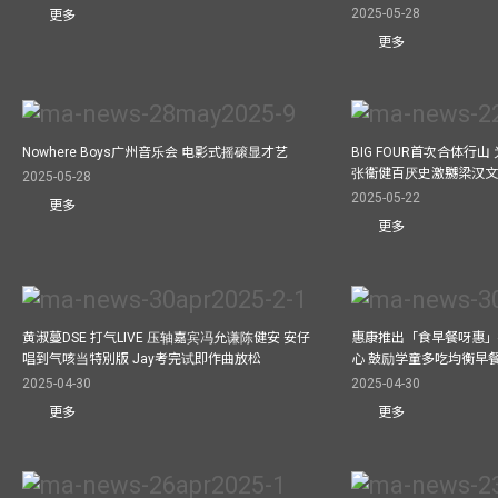
2025-05-28
更多
更多
Nowhere Boys广州音乐会 电影式摇磙显才艺
BIG FOUR首次合体行
张衞健百厌史激嬲梁汉文
2025-05-28
2025-05-22
更多
更多
黄淑蔓DSE 打气LIVE 压轴嘉宾冯允谦陈健安 安仔
惠康推出「食早餐呀惠」
唱到气咳当特別版 Jay考完试即作曲放松
心 鼓励学童多吃均衡早
2025-04-30
2025-04-30
更多
更多