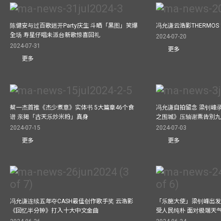
陈健安与过百歌迷开Party庆生 斗晒「黑图」笑爆
冯允谦云浩影THERMOS
全场 寿星仔唱未派台新歌惊喜回礼
2024-07-20
2024-07-31
更多
更多
蔡一杰首推《杰少煮意》实体书 5大篇章46个食
冯允谦自拍留念 梁钊峰录影C
谱 亲揭「古天乐炒米粉」真身
之围城》压轴谢票告別
2024-07-15
2024-07-03
更多
更多
冯允谦连续五年夺CASH最佳创作歌手奖 云浩影
「乐施大使」梁钊峰出发
《回忆半分钟》打入十大中文金曲
受人民纯朴 面对极端天