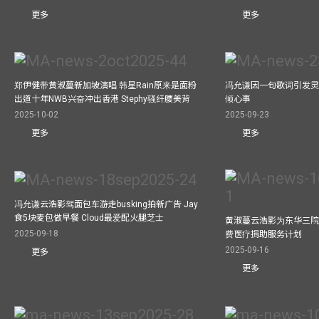
更多
更多
郑伊健带黄淑蔓新加坡演唱 韩星Rain原来是面粉
冯允谦因一句歌词引发灵感
出道十年NWB兴奋冲出香港 Stephy骚纤腰美背
倾心事
2025-10-02
2025-09-23
更多
更多
冯允谦云浩影驾面包车游走busking拍新广告 Jay
食5块麦包做早餐 Cloud最爱配火腿芝士
黄淑蔓云浩影为东华三院
2025-09-18
费医疗捐助服务计划
2025-09-16
更多
更多