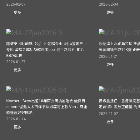
2026-02-07
2026-02-04
更多
更多
陈健安《时间感【迟】》签唱会4小时to签逾三百
欧铠淳上水跑马拉松 挑
专辑 演唱会成功帮歌迷出pool 过半新脸孔 喜见
家颖超额完成10K赛 跳
BB粉出世
2026-01-21
2026-01-27
更多
更多
Nowhere Boys出道10年首办商场签唱会 破例有
黄淑蔓担任「香港脑痫基
encore 诚邀太太西洋书法即席写上款 Van：尊重
定要得》发放正能量 为
歌迷要好好睇睇
2026-01-07
2026-01-14
更多
更多