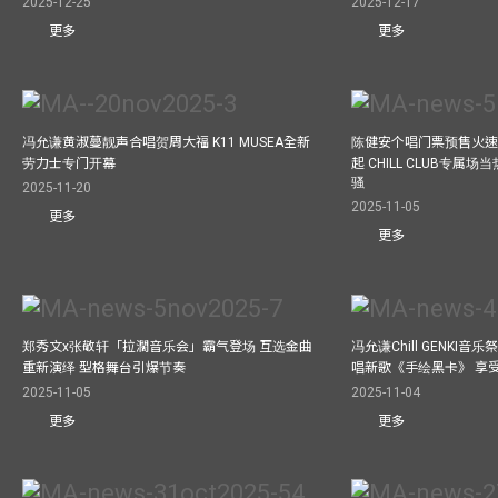
2025-12-25
2025-12-17
更多
更多
冯允谦黄淑蔓靓声合唱贺周大福 K11 MUSEA全新
陈健安个唱门票预售火
劳力士专门开幕
起 CHILL CLUB专属
骚
2025-11-20
2025-11-05
更多
更多
郑秀文x张敬轩「拉濶音乐会」霸气登场 互选金曲
冯允谦Chill GENKI音
重新演绎 型格舞台引爆节奏
唱新歌《手绘黑卡》 享
2025-11-05
2025-11-04
更多
更多