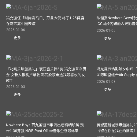
冯允谦任「时尚赛马日」形象大使 将于1.25首度
陈健安Nowhere Boy
在马匹亮相圈表演
ICC同步闪耀融入光影音
2026-01-06
2026-01-05
更多
更多
「叱咤乐坛颁奖礼」寰亚音乐捧5奖 冯允谦首夺男
冯允谦云浩影除夕中环「
金 女新人银奖卢慧敏 邓丽欣获票选我最喜欢的女
国际殿堂组合Air Suppl
歌手
2026-01-03
2026-01-03
更多
更多
Nowhere Boys 西九圣诞市集演出忠粉晒珍藏 预
黄淑蔓新城劲爆颁奖礼20
告1.30开骚 NWB Post Office音乐企划最终章
《留在你在我在的脑海