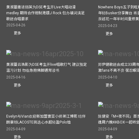
黄淑蔓邀请丽英为DSE考生开Live大唱动漫
Nowhere Boys五子到旺
medley 期待合作炮制港版J Rock 包办填词满足
年轻Busker分享舞台 
歌迷合唱要求
亲述花一年半时间重修
2025-04-26
2025-04-23
更多
更多
黄淑蔓云浩影为DSE考生开live唱歌打气 建议预定
郑伊健歌迷会成立33周年 
温习计划 勿临急抱佛脚通宵读书
激fans不离不弃 强忍
2025-04-16
2025-04-10
更多
更多
Evelyn与Vian欢迎新加盟寰亚小师弟江博熙 结伴
陈健安「M+夜不同」首
朗豪坊LACOSTE挑选心水超轻盈Polo恤
逢周六晚KKBOX一起听
2025-04-09
2025-04-09
更多
更多