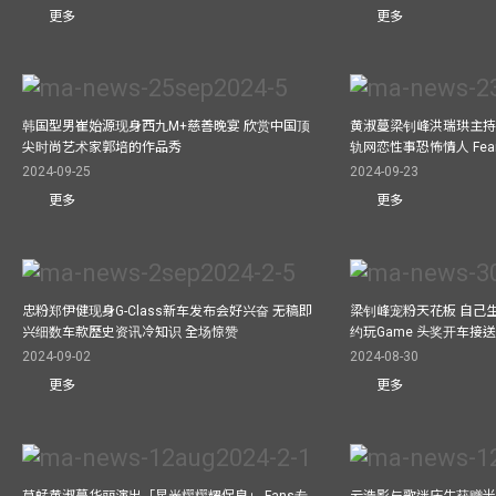
更多
更多
韩国型男崔始源现身西九M+慈善晚宴 欣赏中国顶
黄淑蔓梁钊峰洪瑞珙主持
尖时尚艺术家郭培的作品秀
轨网恋性事恐怖情人 Fe
2024-09-25
2024-09-23
更多
更多
忠粉郑伊健现身G-Class新车发布会好兴奋 无稿即
梁钊峰宠粉天花板 自己生
兴细数车款歷史资讯冷知识 全场惊赞
约玩Game 头奖开车接
2024-09-02
2024-08-30
更多
更多
草蜢黄淑蔓华丽演出「星光熠熠耀保良」 Fans专
云浩影与歌迷庆生获赠米