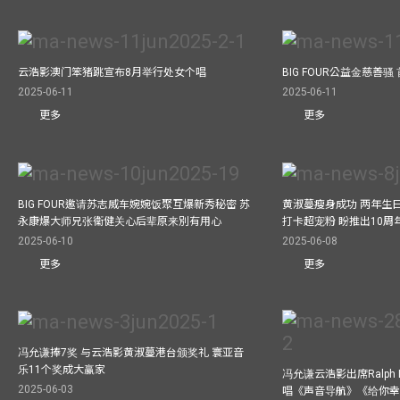
云浩影澳门笨猪跳宣布8月举行处女个唱
BIG FOUR公益⾦慈善
2025-06-11
2025-06-11
更多
更多
BIG FOUR邀请苏志威车婉婉饭聚互爆新秀秘密 苏
黄淑蔓瘦身成功 两年生
永康爆大师兄张衞健关心后辈原来別有用心
打卡超宠粉 盼推出10周
2025-06-10
2025-06-08
更多
更多
冯允谦捧7奖 与云浩影黄淑蔓港台颁奖礼 寰亚音
乐11个奖成大赢家
冯允谦云浩影出席Ralph L
2025-06-03
唱《声音导航》《给你