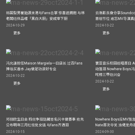
韩国型男崔始源来港与Fans击掌 惊喜送拥抱 与林
云浩影亲身分享Soundc
老闆结伴品嚐「黑白大厨」安成宰下厨
意细节位 难忘MV导演
2024-10-29
2024-10-22
更多
更多
冯允谦担任Maison Margiela一日店长 过百Fans
寰亚音乐校园巡唱首日 A
捧场买香水 Jay做足功课好专业
动落泪 Nowhere Bo
咤榜三甲劲兴奋
2024-10-22
2024-10-22
更多
更多
邓丽欣生日会 粉丝争扭隐藏签名闪卡做善事 抢先
Nowhere Boys应M
公布明年三月红馆处女骚 与fans齐洒泪
Nate首次夺奖 渔佬龙
2024-10-15
2024-09-30