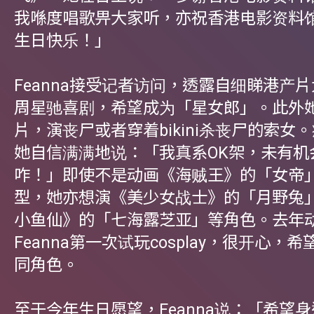
我喺度唱歌畀大家听，亦祝香港电影资料馆
生日快乐！」
Feanna接受记者访问，透露自细睇港产
周星驰喜剧，希望成为「星女郎」。此外
片，演丧尸或者穿着bikini杀丧尸的索女
她自信满满地说：「我真系OK架，未有机会
咋！」即使不是动画《海贼王》的「女帝
型，她亦想演《美少女战士》的「月野兔
小鱼仙》的「七海露芝亚」等角色。去年
Feanna第一次试玩cosplay，很开心，
同角色。
至于今年生日愿望，Feanna说：「希望