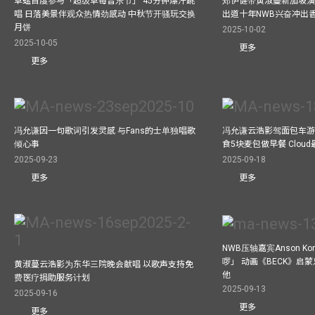
草蜢首度参与「超级草莓音乐节」 45分钟爆汗跳
郑伊健带黄淑蔓新加坡演唱
唱 日落美景伴观众热情劲感动 中秋节开骚玩交换
出道十年NWB兴奋冲出香港
月饼
2025-10-02
2025-10-05
更多
更多
冯允谦因一句歌词引发灵感 与Fans的士单独唱歌
冯允谦云浩影驾面包车游走b
倾心事
食5块麦包做早餐 Clou
2025-09-23
2025-09-18
更多
更多
NWB压轴嘉宾Anson Ko
啰」 动画《BECK》启
黄淑蔓云浩影为东华三院晚会献唱 以歌声支持免
他
费医疗捐助服务计划
2025-09-13
2025-09-16
更多
更多