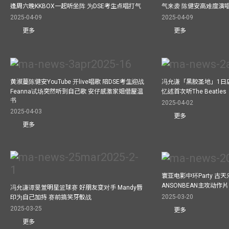
逢周六晚KKBOX一起听坐阵 为DSE考生点唱打气
气来袭 陈健安高难度演
2025-04-09
2025-04-09
更多
更多
黄淑蔓陈健安YouTube 开live唱歌 陪DSE考生迎战
冯允谦「黑胶圣地」1日
Feanna试场突然听到自己歌 安仔感激家姐借屋温
忆述首次听The Beatles
书
2025-04-02
2025-04-03
更多
更多
寰亚电影中环Party 古天
ANSONBEAN主攻动作片 
冯允谦谭旻萱明星篮球赛 好朋友变对手 Mandy唇
2025-03-20
印为自己加持 赛前搞笑牙骹战
2025-03-25
更多
更多