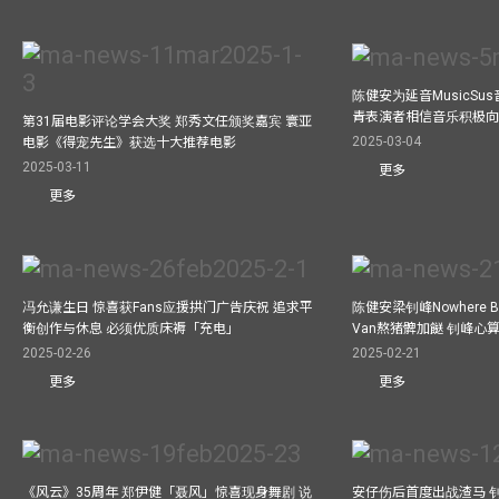
陈健安为延音MusicSu
青表演者相信音乐积极
第31届电影评论学会大奖 郑秀文任颁奖嘉宾 寰亚
2025-03-04
电影《得宠先生》获选十大推荐电影
2025-03-11
更多
更多
冯允谦生日 惊喜获Fans应援拱门广告庆祝 追求平
陈健安梁钊峰Nowhere 
衡创作与休息 必须优质床褥「充电」
Van熬猪髀加餸 钊峰心
2025-02-26
2025-02-21
更多
更多
《风云》35周年 郑伊健「聂风」惊喜现身舞剧 说
安仔伤后首度出战渣马 