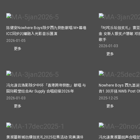
陈健安Nowhere Boys除夕西九倒数献唱 M+幕墙
「叱咤乐坛颁奖礼」寰亚
ICC同步闪耀融入光影音乐匯演
金 女新人银奖卢慧敏 
歌手
2026-01-05
2026-01-03
更多
更多
冯允谦云浩影除夕中环「香港跨年倒数」献唱 与
Nowhere Boys 西
国际殿堂组合Air Supply 合唱迎接2026年
告1.30开骚 NWB Post
2026-01-03
2025-12-25
更多
更多
黄淑蔓新城劲爆颁奖礼2025拉票活动 完美演绎
冯允谦黄淑蔓靓声合唱贺周大