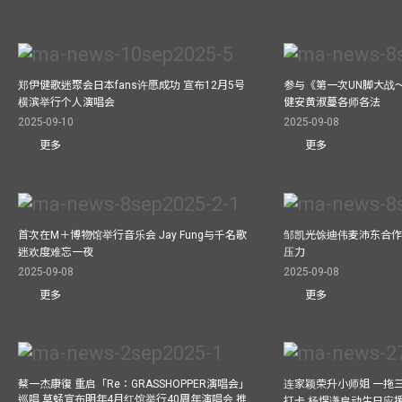
郑伊健歌迷聚会日本fans许愿成功 宣布12月5号
参与《第一次UN脚大战
横滨举行个人演唱会
健安黄淑蔓各师各法
2025-09-10
2025-09-08
更多
更多
首次在M＋博物馆举行音乐会 Jay Fung与千名歌
邹凯光馀迪伟麦沛东合作
迷欢度难忘一夜
压力
2025-09-08
2025-09-08
更多
更多
蔡一杰康復 重启「Re：GRASSHOPPER演唱会」
连家颖荣升小师姐 一拖
巡唱 草蜢宣布明年4月红馆举行40周年演唱会 推
打卡 杨煜谦启动生日应