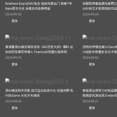
Nowhere Boys应MV预言 骚前双喜临门 操拳7年
韩国型男崔始源现身西九
Nate首次夺奖 渔佬龙舟赛捧两盃
尖时尚艺术家郭培的作
2024-09-30
2024-09-25
更多
更多
黄淑蔓梁钊峰洪瑞珙主持《AO恋爱大师》爆料 出
忠粉郑伊健现身G-Clas
轨网恋性事恐怖情人 Feanna讲到面红嗌停机
兴细数车款歷史资讯冷知
2024-09-23
2024-09-02
更多
更多
梁钊峰宠粉天花板 自己生日反送大礼 绝密肉照 私
蔡颖恩出席芬兰时尚品牌Ma
约玩Game 头奖开车接送
厨具爱玩游戏机 Evely
2024-08-30
2024-08-21
更多
更多