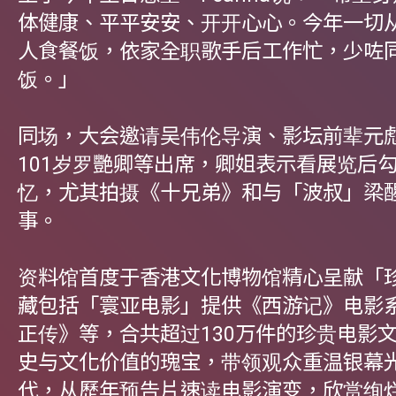
体健康、平平安安、开开心心。今年一切
人食餐饭，依家全职歌手后工作忙，少咗
饭。」
同场，大会邀请吴伟伦导演、影坛前辈元
101岁罗艷卿等出席，卿姐表示看展览后
忆，尤其拍摄《十兄弟》和与「波叔」梁
事。
资料馆首度于香港文化博物馆精心呈献「
藏包括「寰亚电影」提供《西游记》电影
正传》等，合共超过130万件的珍贵电影
史与文化价值的瑰宝，带领观众重温银幕
代，从歷年预告片速读电影演变，欣赏绚