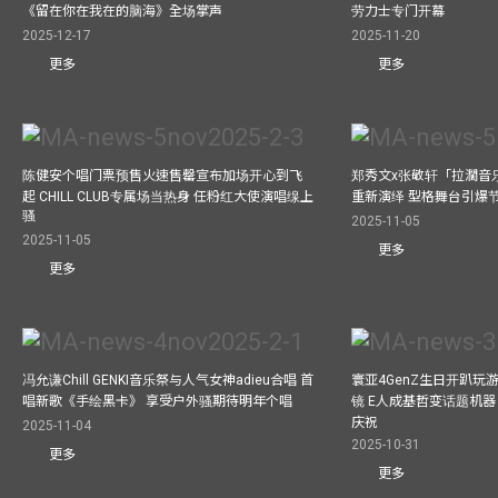
《留在你在我在的脑海》全场掌声
劳力士专门开幕
2025-12-17
2025-11-20
更多
更多
陈健安个唱门票预售火速售罄宣布加场开心到飞
郑秀文x张敬轩「拉濶音
起 CHILL CLUB专属场当热身 任粉红大使演唱缐上
重新演绎 型格舞台引爆
骚
2025-11-05
2025-11-05
更多
更多
冯允谦Chill GENKI音乐祭与人气女神adieu合唱 首
寰亚4GenZ生日开趴玩
唱新歌《手绘黑卡》 享受户外骚期待明年个唱
镜 E人成基哲变话题机器 
庆祝
2025-11-04
2025-10-31
更多
更多