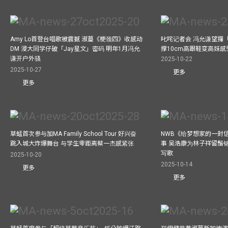
Amy Lo首登台唱歌被震撼 淑蔓《梗颈四》收感动
叱咤记者会 冯允谦望攞
DM 浸大同学仔破「Jay星文」密码 明年1月冯允
撑10cm高跟鞋变高妹感受
谦开户外骚
2025-10-22
2025-10-27
更多
更多
草蜢首次参与加MA Family School Tour 好兴奋
NWB《给梦想家的一封信
跳入城大炸爆舞台 与学生零距离蔡一杰感紧张
事 吴浩康为林子祥留鬚铭
写歌
2025-10-20
2025-10-14
更多
更多