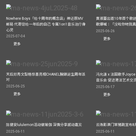
Nowhere Boys「给十周年的概念店」神还原MV
黄淑蔓出道10年首个歌迷聚
邮局 代寄信给一年后的自己 专属1on1音乐治疗身
歌爆喊：「没咗你哋我
心灵
2025-06-26
2025-07-04
更多
更多
天后郑秀文型格惊喜亮相CHANEL腕錶诞生周年派
冯允谦 x 法国歌手Joyce
对
音乐会 促进港法艺术交
2025-06-25
2025-06-17
更多
更多
陈健安lululemon活动做瑜伽 深情分享感动嘉宾
云浩影澳门笨猪跳宣布8
2025-06-11
2025-06-11