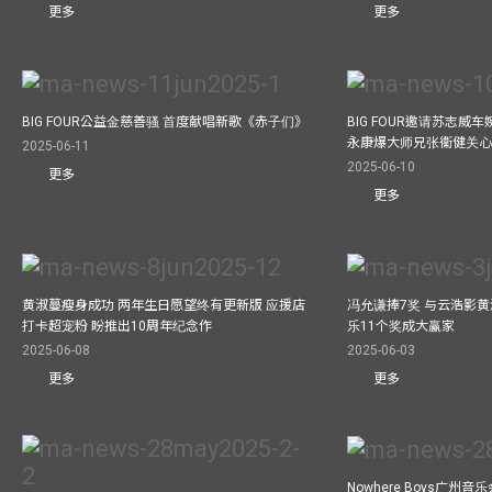
更多
更多
BIG FOUR公益⾦慈善骚 ⾸度献唱新歌《赤⼦们》
BIG FOUR邀请苏志威
永康爆大师兄张衞健关
2025-06-11
2025-06-10
更多
更多
黄淑蔓瘦身成功 两年生日愿望终有更新版 应援店
冯允谦捧7奖 与云浩影
打卡超宠粉 盼推出10周年纪念作
乐11个奖成大赢家
2025-06-08
2025-06-03
更多
更多
Nowhere Boys广州