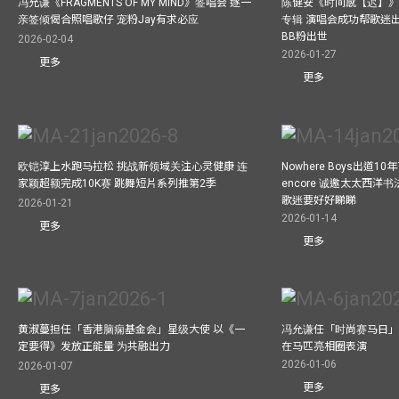
冯允谦《FRAGMENTS OF MY MIND》签唱会 逐一
陈健安《时间感【迟】》
亲签倾偈合照唱歌仔 宠粉Jay有求必应
专辑 演唱会成功帮歌迷出p
BB粉出世
2026-02-04
2026-01-27
更多
更多
欧铠淳上水跑马拉松 挑战新领域关注心灵健康 连
Nowhere Boys出道
家颖超额完成10K赛 跳舞短片系列推第2季
encore 诚邀太太西洋
歌迷要好好睇睇
2026-01-21
2026-01-14
更多
更多
黄淑蔓担任「香港脑痫基金会」星级大使 以《一
冯允谦任「时尚赛马日」形
定要得》发放正能量 为共融出力
在马匹亮相圈表演
2026-01-06
2026-01-07
更多
更多