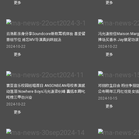
更多
更多
云浩影亲身分享Soundcore新款耳机体验 喜爱留
冯允谦担任Maison Marg
意细节位 难忘MV导演真妈咪靓汤
捧场买香水 Jay做足功
2024-10-22
2024-10-22
更多
更多
寰亚音乐校园巡唱首日 ANSONBEAN母校表演感
邓丽欣生日会 粉丝争扭
动落泪 Nowhere Boys冯允谦梁钊峰 囊括本周叱
公布明年三月红馆处女骚 
咤榜三甲劲兴奋
2024-10-15
2024-10-22
更多
更多