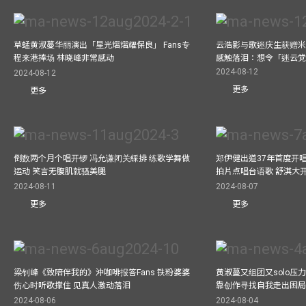
草蜢黄淑蔓华丽演出「星光熠熠耀保良」 Fans专
云浩影与歌迷庆生获赠米
程来港捧场 林晓峰非常感动
感触落泪：想令「迷云
2024-08-12
2024-08-12
更多
更多
倒数两个月个唱开锣 冯允谦闭关綵排 练歌学舞做
郑伊健出道37年首度开唱
运动 笑言无腹肌就骚美腿
拍片点唱台语歌 舒淇大
2024-08-11
2024-08-07
更多
更多
梁钊峰《致陪伴我的》沖咖啡报答Fans 铁粉婆婆
黄淑蔓又组团又solo压
伤心时听歌撑住 见真人激动落泪
靠创作寻找自我走出困
2024-08-06
2024-08-04