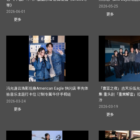
等》
2026-05-25
2026-06-01
更多
更多
冯允谦云浩影现身American Eagle 快闪店 率先体
「寰亚之夜」古天乐伍允龙
验音乐主题打卡位 订制专属牛仔手机链
集 重头剧「重案解密」拉队捧
冷
2026-03-24
2026-03-19
更多
更多