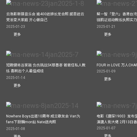
云浩影新碟音乐会 逾400迷排长龙合照 感恩迷云
蔡一智「登六」香港台湾生
党渐变大家庭 开心做自己
骚肌证运动教练执照实力
2025-01-23
2025-01-21
更多
更多
短跑健将连家颖 负伤挑战5K慈善赛 爸爸任私人教
FOUR in LOVE 万人CHAR
练 喜刷出个人最佳成绩
2025-01-09
2025-01-14
更多
更多
Nowhere Boys出道10周年 成立歌友会 Van为
电影《唐探1900》发布
fans下厨黐mon贴 Nate送肉照
演唐人街大佬 2月13日
2025-01-07
2025-01-08
更多
更多