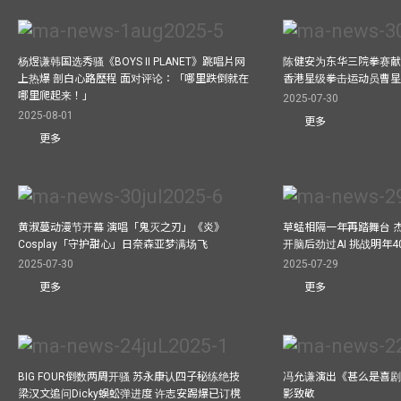
杨煜谦韩国选秀骚《BOYS II PLANET》跳唱片网
陈健安为东华三院拳赛献
上热爆 剖白心路歷程 面对评论：「哪里跌倒就在
香港星级拳击运动员曹
哪里爬起来！」
2025-07-30
2025-08-01
更多
更多
黄淑蔓动漫节开幕 演唱「鬼灭之刃」《炎》
草蜢相隔一年再踏舞台 
Cosplay「守护甜心」日奈森亚梦满场飞
开脑后劲过AI 挑战明年
2025-07-30
2025-07-29
更多
更多
BIG FOUR倒数两周开骚 苏永康认四子秘练绝技
冯允谦演出《甚么是喜剧
梁汉文追问Dicky蜈蚣弹进度 许志安踢爆已订櫈
影致敬