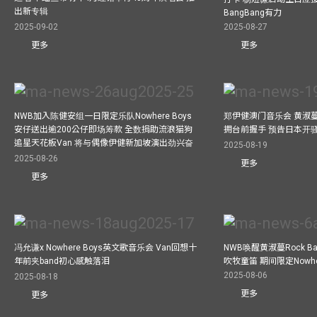
出新专辑
BangBang有力
2025-09-02
2025-08-27
更多
更多
NWB加入陈健安组一日限定乐队Nowhere Boys
郑伊健澳门音乐会 黄淑
安仔送出逾200公仔即场筹款 全数捐助流浪猫狗
拥台前握手 预告日本开
追星天花板Van 将与偶像伊健新加坡演出劲兴奋
2025-08-19
2025-08-26
更多
更多
冯允谦x Nowhere Boys英文歌音乐会 Van回想十
NWB唤醒黄淑蔓Rock 
年前夹band初心感触落泪
吹牧童笛 期间限定Nowher
2025-08-06
2025-08-18
更多
更多