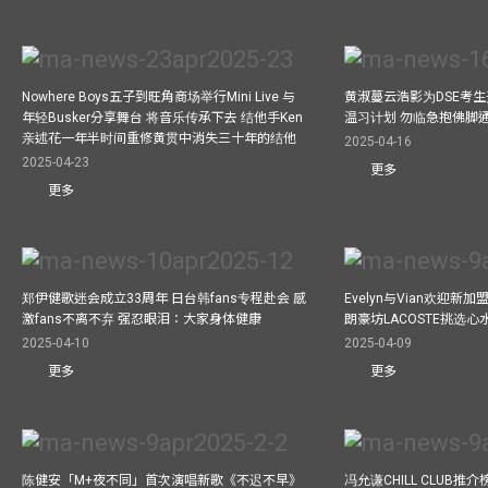
Nowhere Boys五子到旺角商场举行Mini Live 与
黄淑蔓云浩影为DSE考生开
年轻Busker分享舞台 将音乐传承下去 结他手Ken
温习计划 勿临急抱佛脚
亲述花一年半时间重修黄贯中消失三十年的结他
2025-04-16
2025-04-23
更多
更多
郑伊健歌迷会成立33周年 日台韩fans专程赴会 感
Evelyn与Vian欢迎
激fans不离不弃 强忍眼泪：大家身体健康
朗豪坊LACOSTE挑选心
2025-04-10
2025-04-09
更多
更多
陈健安「M+夜不同」首次演唱新歌《不迟不早》
冯允谦CHILL CLUB