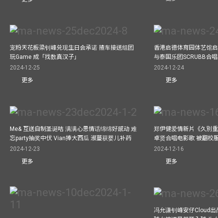
宠粉天花板梁钊峰兑现生日会承诺 揸车接送组团
香港启德体育园体艺馆启
玩Game 成「找数真汉子」
与泰国乐团SCRUBB合
2024-12-25
2024-12-24
更多
更多
Me& 互送自制圣诞咭 满满心思情话绵绵好感动 难
郑伊健爱情新片《久別重
忘party抽奖中伏 Vian捧大西瓜 淑蔓获婴儿补药
卓贤合唱电影歌 被翻校
2024-12-23
2024-12-16
更多
更多
冯允谦钊峰安仔Cloud出战9