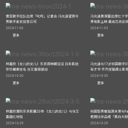
寰亚歌手拉队出席「叱咤」记者会 冯允谦望首夺
冯允谦黄淑蔓出席红十字会
男歌手金奖报答公司
男电影上映 最难忘将剧
2024-11-06
2024-11-03
更多
更多
林嘉欣《女儿的女儿》东京首映眼湿湿 日本影迷
冯允谦与17岁韩国歌手GY
带珍藏索签名 张艾嘉很感动
有才华 齐齐摆猫甫士影
2024-10-30
2024-10-30
更多
更多
林嘉欣濶別东京影展20年 《女儿的女儿》与张艾
韩国型男崔始源来港与Fa
嘉踏红地毯
老闆结伴品嚐「黑白大
2024-10-29
2024-10-29