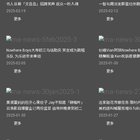
书人旦哥「文丑丑」招牌笑声 观众一秒入魂
一智与周润发群星结伴跑
2025-02-19
2025-02-12
更多
更多
Nowhere Boys大年初三马场助庆 笑言成为跳唱
钊峰Vian阿珙Nowhere
乐队 为乐迷带来幸运
糕蘸蚝油 Ken祝肠道健
2025-02-05
2025-01-30
更多
更多
黄淑蔓妈妈包开心果饺子 Jay不知道「碌柚叶」
连家颖花市做任务 限时内
云浩影自爆屋企订两份盆菜 由年卅晚食到初二
摊档送叫喊服务增IG follo
2025-01-30
2025-01-27
更多
更多