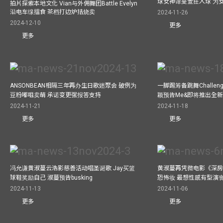
球女神谭旻萱狂入球 为女
拍片探索本地文化 Vian与外佣舞团Battle Evelyn
沿电车缐搵食 茶档打边炉拮烧卖
2024-11-26
2024-12-10
更多
更多
ANSONBEAN相隔三年再办生日歌迷聚会 破例为
一脚踢筹备跳舞Challen
豆粉嘟咀卖萌 承诺变更强报答支持
颖预告Me&即将推出全
2024-11-21
2024-11-18
更多
更多
冯允谦黄淑蔓云浩影慈善活动唱圣诞歌 Jay买篮
黄淑蔓再凭微电影《深房
球鞋奖励自己 淑蔓预告busking
恐怖妆 最想性感有型演
2024-11-13
2024-11-06
更多
更多