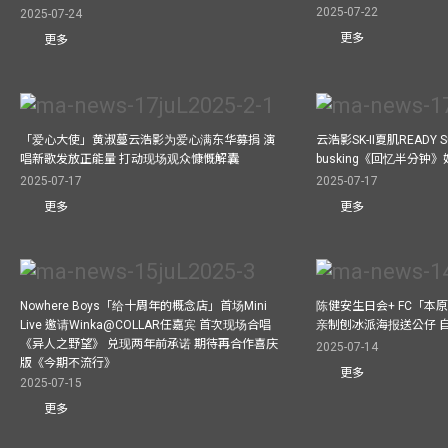
2025-07-22
2025-07-24
更多
更多
「爱心大使」黄淑蔓云浩影为爱心满东华募捐 演
云浩影SK-II夏肌READY 
唱新歌发放正能量 打动现场观众慷慨解囊
busking《回忆半分钟
2025-07-17
2025-07-17
更多
更多
Nowhere Boys「给十周年的概念店」首场Mini
陈健安生日会+ FC「本
Live 邀请Winka@COLLAR任嘉宾 首次现场合唱
亲制刨冰派海报送公仔 
《异人之野望》 兑现两年前承诺 期待再合作喜庆
2025-07-14
版《今期不流行》
更多
2025-07-15
更多