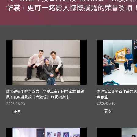
华裳，更可一睹影人慷慨捐赠的荣誉奖项
陈奕迅杨千嬅梁汉文「华星三宝」同车密友 由跳
陈健安公开多首作品的原始
凤阳花鼓讲到拍《大激想》 踎街揭杂志
点害羞
2026-06-16
2026-06-23
更多
更多