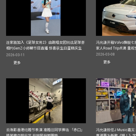
连家颖加入《足球女将2》由跳唱女团转战足球赛
冯允谦开箱Volvo旗舰七
相约GenZ小师睇节目直播 惊喜获生日蛋糕庆生
家人Road Trip点滴 
2026-03-08
2026-03-11
更多
更多
云浩影香港结婚节表演 准婚旧同学捧场 「赤口」
冯允谦担任J Music嘉
搞笑撩交嗌应节 获网民扮鬧明赞
黄淑蔓为新歌《喵！》学R