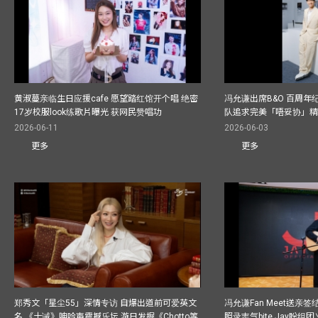
黄淑蔓亲临生日应援cafe 愿望踏红馆开个唱 绝密
冯允谦出席B&O 百周年
17岁校服look练歌片曝光 获网民赞唱功
队追求完美「唔妥协」
2026-06-11
2026-06-03
更多
更多
郑秀文「星尘55」深情专访 自爆出道前可爱英文
冯允谦Fan Meet送亲
名 《十诫》呻吟声震撼乐坛 游日发掘《Chotto等
照录志气bite Jay盼组