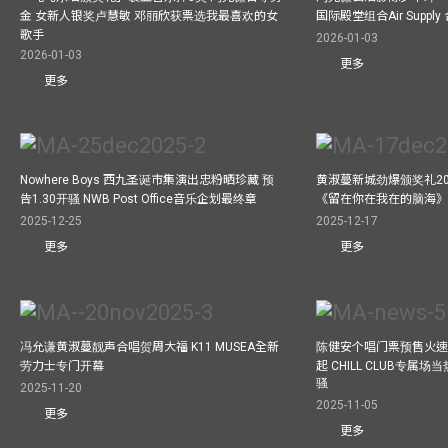
金 女新人银奖卢慧敏 邓丽欣获票选我最喜欢的女
国际殿堂组合Air Suppl
歌手
2026-01-03
2026-01-03
更多
更多
Nowhere Boys 西九圣诞市集演出忠粉晒珍藏 预
黄淑蔓新城劲爆颁奖礼20
告1.30开骚 NWB Post Office音乐企划最终章
《留在你在我在的脑海
2025-12-25
2025-12-17
更多
更多
冯允谦黄淑蔓靓声合唱贺周大福 K11 MUSEA全新
陈健安个唱门票预售火
劳力士专门开幕
起 CHILL CLUB专属
骚
2025-11-20
2025-11-05
更多
更多