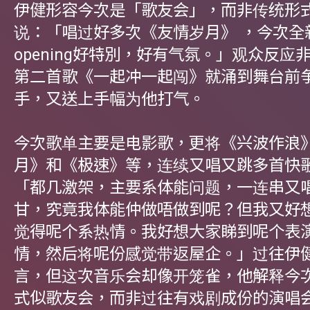
伊健形容今次是「歌友会」，而非传统形
说：「唱过好多次《友情岁月》 ，今次全
opening好特別，好有气氛。」观众反应
第二首歌《一起冲一起闯》就涌到舞台前
手，又送上手幅为他打气。
今次歌单主要是电影歌，更将《兴波作浪
月》和《极速》等，连续又唱又跳多首快
「都几激架，主要系体能问题，一连串又
甘，究竟我体能仲做唔做到呢？但我又好
觉得呢个系热情。我好想大家睇到呢个表
情，然后将呢份感觉带返屋企。」过往伊
言，但这次音乐会却像开笼雀，他解释今
式似歌友会，而非过往有戏剧成份的演唱