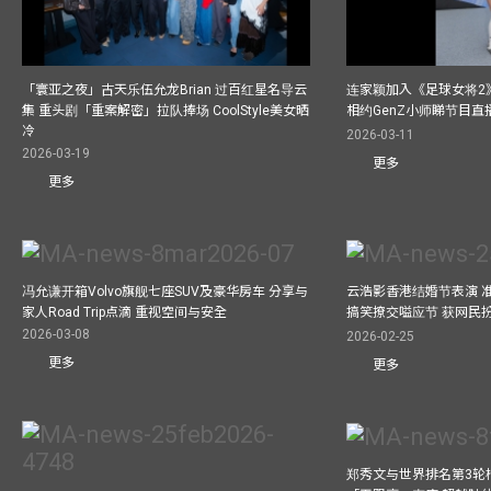
「寰亚之夜」古天乐伍允龙Brian 过百红星名导云
连家颖加入《足球女将2
集 重头剧「重案解密」拉队捧场 CoolStyle美女晒
相约GenZ小师睇节目直
冷
2026-03-11
2026-03-19
更多
更多
冯允谦开箱Volvo旗舰七座SUV及豪华房车 分享与
云浩影香港结婚节表演 
家人Road Trip点滴 重视空间与安全
搞笑撩交嗌应节 获网民
2026-03-08
2026-02-25
更多
更多
郑秀文与世界排名第3轮