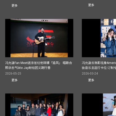
更多
更多
冯允谦Fan Meet送亲签结他冧爆「追风」 唱歌合
冯允谦云浩影现身America
照录志气bite Jay盼组团义跑行善
验音乐主题打卡位 订制
2026-05-25
2026-03-24
更多
更多