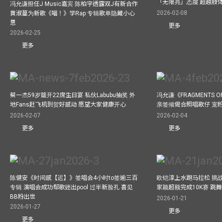
「无限亮」态度 超越肢
冯允谦担任J Music嘉宾 陈柏宇透露双J有新合作
2026-02-08
黄淑蔓为新歌《喵！》学Rap 专辑歌单隐藏小心
思
更多
2026-02-25
更多
蔡一杰59岁筵开22席生日宴 私伙Labubu抽奖 外
冯允谦《FRAGMENTS O
地Fans赶飞机到贺好感动 愿望大家健康开心
亲签倾偈合照唱歌仔 宠粉
2026-02-07
2026-02-04
更多
更多
陈健安《时间感【迟】》签唱会4小时to签逾三百
欧铠淳上水跑马拉松 挑
专辑 演唱会成功帮歌迷出pool 过半新脸孔 喜见
家颖超额完成10K赛 跳
BB粉出世
2026-01-21
2026-01-27
更多
更多