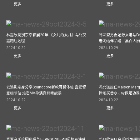
更多
更多
林嘉欣濶別东京影展20年 《女儿的女儿》与张艾
韩国型男崔始源来港与Fa
嘉踏红地毯
老闆结伴品嚐「黑白大
2024-10-29
2024-10-29
更多
更多
云浩影亲身分享Soundcore新款耳机体验 喜爱留
冯允谦担任Maison Marg
意细节位 难忘MV导演真妈咪靓汤
捧场买香水 Jay做足功
2024-10-22
2024-10-22
更多
更多
寰亚音乐校园巡唱首日 ANSONBEAN母校表演感
邓丽欣生日会 粉丝争扭