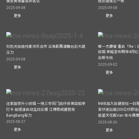
健安黄淑蔓各师各法
迷欢度难忘一夜
2025-09-08
2025-09-08
更多
更多
邹凯光馀迪伟麦沛东合作 云浩影再演舞台剧大感
蔡一杰康復 重启「Re：G
巡唱 草蜢宣布明年4月红
压力
出新专辑
2025-09-08
2025-09-02
更多
更多
连家颖荣升小师姐 一拖三带同门靓仔师弟自拍亭
NWB加入陈健安组一日限定乐
打卡 杨煜谦启动生日应援 江博熙成基哲祝
安仔送出逾200公仔即场
BangBang有力
追星天花板Van 将与
2025-08-27
2025-08-26
更多
更多