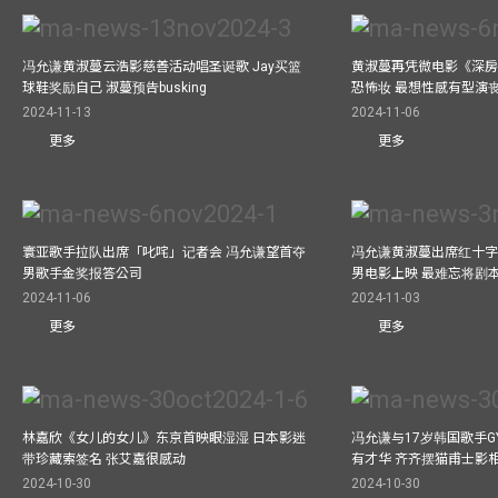
冯允谦黄淑蔓云浩影慈善活动唱圣诞歌 Jay买篮
黄淑蔓再凭微电影《深房
球鞋奖励自己 淑蔓预告busking
恐怖妆 最想性感有型演
2024-11-13
2024-11-06
更多
更多
寰亚歌手拉队出席「叱咤」记者会 冯允谦望首夺
冯允谦黄淑蔓出席红十字会
男歌手金奖报答公司
男电影上映 最难忘将剧
2024-11-06
2024-11-03
更多
更多
林嘉欣《女儿的女儿》东京首映眼湿湿 日本影迷
冯允谦与17岁韩国歌手GY
带珍藏索签名 张艾嘉很感动
有才华 齐齐摆猫甫士影
2024-10-30
2024-10-30