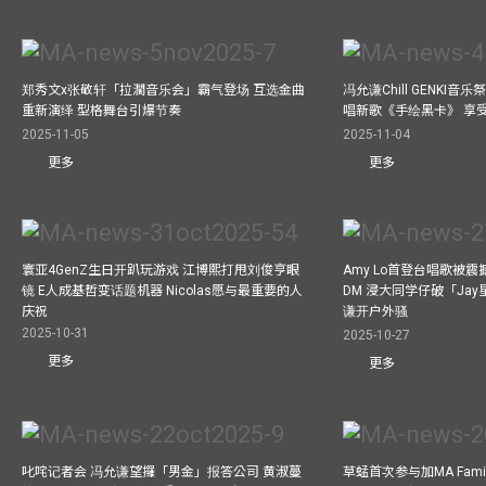
郑秀文x张敬轩「拉濶音乐会」霸气登场 互选金曲
冯允谦Chill GENKI音
重新演绎 型格舞台引爆节奏
唱新歌《手绘黑卡》 享
2025-11-05
2025-11-04
更多
更多
寰亚4GenZ生日开趴玩游戏 江博熙打甩刘俊亨眼
Amy Lo首登台唱歌被
镜 E人成基哲变话题机器 Nicolas愿与最重要的人
DM 浸大同学仔破「Ja
庆祝
谦开户外骚
2025-10-31
2025-10-27
更多
更多
叱咤记者会 冯允谦望攞「男金」报答公司 黄淑蔓
草蜢首次参与加MA Family 