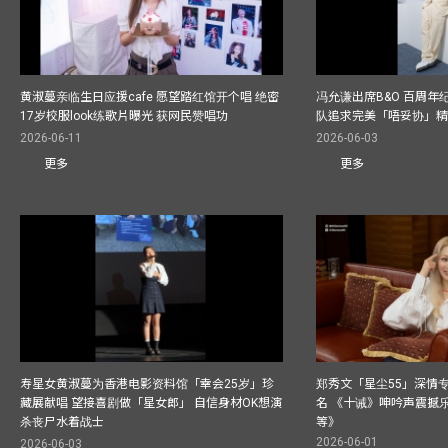
黄淑蔓亲临生日应援cafe 愿望踏红馆开个唱 绝密
冯允谦出席B&O 百周年
17岁校服look练歌片曝光 获网民赞唱功
队追求完美「唔妥协」
2026-06-11
2026-06-03
更多
更多
寿星女黄淑蔓为香港电影资料馆「幸会25岁」珍
郑秀文「星尘55」深情
藏展献唱 望接喜剧做「星女郎」 自信身材OK想演
名 《十诫》呻吟声震撼乐坛
杀丧尸水着战士
等》
2026-06-01
2026-06-03