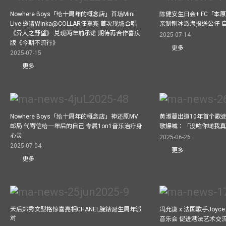
Nowhere Boys「给十周年的概念店」首场Mini
陈健安生日会+ FC「本
Live 邀请Winka@COLLAR任嘉宾 首次现场合唱
亲制刨冰派海报送公仔 
《异人之野望》 兑现两年前承诺 期待再合作喜庆
2025-07-14
版《今期不流行》
更多
2025-07-15
更多
Nowhere Boys「给十周年的概念店」神还原MV
黄淑蔓出道10年首个歌迷聚
邮局 代寄信给一年后的自己 专属1on1音乐治疗身
歌爆喊：「没咗你哋我
心灵
2025-06-26
2025-07-04
更多
更多
天后郑秀文型格惊喜亮相CHANEL腕錶诞生周年派
冯允谦 x 法国歌手Joyce
对
音乐会 促进港法艺术交