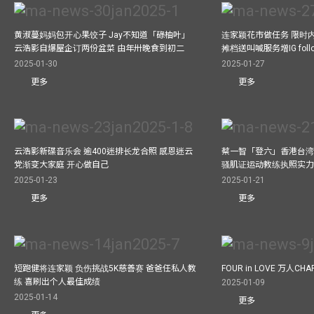
黄淑蔓妈妈包开心果饺子 Jay不知道「碌柚叶」
连家颖花市做任务 限时内
云浩影自爆屋企订两份盆菜 由年卅晚食到初二
摊档送叫喊服务增IG follo
2025-01-30
2025-01-27
更多
更多
云浩影新碟音乐会 逾400迷排长龙合照 感恩迷云
蔡一智「登六」香港台湾生
党渐变大家庭 开心做自己
骚肌证运动教练执照实力
2025-01-23
2025-01-21
更多
更多
短跑健将连家颖 负伤挑战5K慈善赛 爸爸任私人教
FOUR in LOVE 万人CHAR
练 喜刷出个人最佳成绩
2025-01-09
2025-01-14
更多