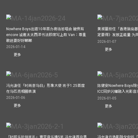
Nowhere Boys出道10年首办商场签唱会 破例有
黄淑蔓担任「香港脑痫基
encore 诚邀太太西洋书法即席写上款 Van：尊重
定要得》发放正能量 为
歌迷要好好睇睇
2026-01-07
2026-01-14
更多
更多
冯允谦任「时尚赛马日」形象大使 将于1.25首度
陈健安Nowhere Boy
在马匹亮相圈表演
ICC同步闪耀融入光影音
2026-01-06
2026-01-05
更多
更多
「叱咤乐坛颁奖礼」寰亚音乐捧5奖 冯允谦首夺男
冯允谦云浩影除夕中环「