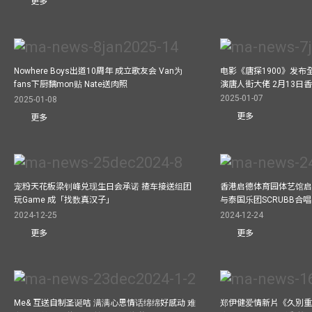
更多
Nowhere Boys出道10周年 成立歌友会 Van为
电影《唐探1900》发布
fans下厨黐mon贴 Nate送肉照
演唐人街大佬 2月13日
2025-01-07
2025-01-08
更多
更多
宠粉天花板梁钊峰兑现生日会承诺 揸车接送组团
香港启德体育园体艺馆启
玩Game 成「找数真汉子」
与泰国乐团SCRUBB合
2024-12-25
2024-12-24
更多
更多
Me& 互送自制圣诞咭 满满心思情话绵绵好感动 难
郑伊健爱情新片《久別重