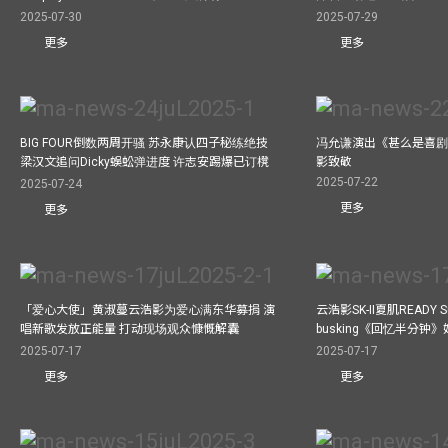
2025-07-30
2025-07-29
更多
更多
BIG FOUR倒数两周开骚 苏永康认四子秘练绝技
冯允谦演出《甚么是喜剧
梁汉文追问Dicky蜈蚣弹进度 许志安踢爆已订櫈
影致敬
2025-07-22
2025-07-24
更多
更多
「爱心大使」黄淑蔓云浩影为爱心满东华募捐 演
云浩影SK-II夏肌READY 
唱新歌发放正能量 打动现场观众慷慨解囊
busking《回忆半分钟
2025-07-17
2025-07-17
更多
更多