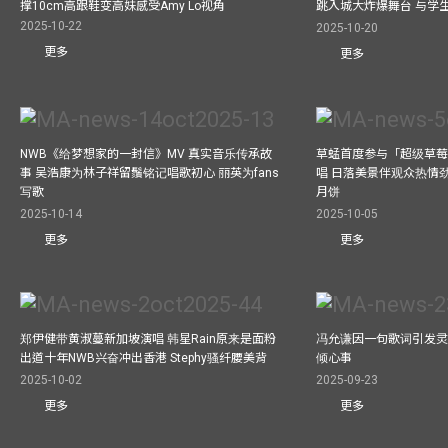
撑10cm高跟鞋变高妹感受Amy Lo视角
跳入城大炸爆舞台 与学
2025-10-22
2025-10-20
更多
更多
NWB《给梦想家的一封信》MV 真实音乐传承故
草蜢首度参与「超级草莓
事 吴浩康为林子祥留鬚铭记唱歌初心 丽英为fans
唱 日落美景伴观众热情
写歌
月饼
2025-10-14
2025-10-05
更多
更多
郑伊健带黄淑蔓新加坡演唱 韩星Rain原来是面粉
冯允谦因一句歌词引发灵感
出道十年NWB兴奋冲出香港 Stephy骚纤腰美背
倾心事
2025-10-02
2025-09-23
更多
更多