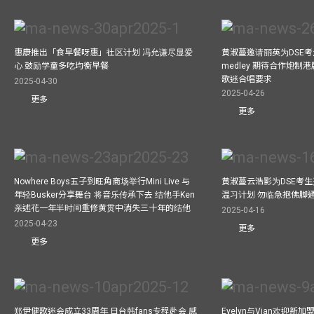
惠康推出「食早餐呀惠」社区计划 冯允谦尽显爱
黄淑蔓邀请丽英为DSE考
心 鼓励学童多吃均衡早餐
medley 期待合作炮制港
歌迷合唱要求
2025-04-30
2025-04-26
更多
更多
Nowhere Boys五子到旺角商场举行Mini Live 与
黄淑蔓云浩影为DSE考生开
年轻Busker分享舞台 将音乐传承下去 结他手Ken
温习计划 勿临急抱佛脚
亲述花一年半时间重修黄贯中消失三十年的结他
2025-04-16
2025-04-23
更多
更多
郑伊健歌迷会成立33周年 日台韩fans专程赴会 感
Evelyn与Vian欢迎