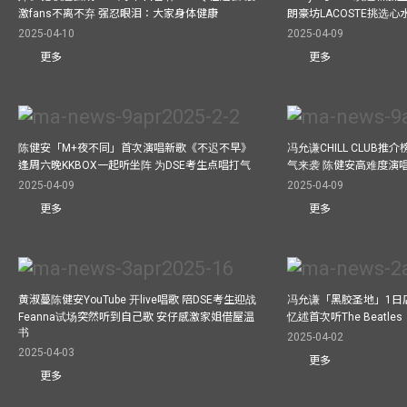
激fans不离不弃 强忍眼泪：大家身体健康
朗豪坊LACOSTE挑选心
2025-04-10
2025-04-09
更多
更多
陈健安「M+夜不同」首次演唱新歌《不迟不早》
冯允谦CHILL CLUB
逢周六晚KKBOX一起听坐阵 为DSE考生点唱打气
气来袭 陈健安高难度演
2025-04-09
2025-04-09
更多
更多
黄淑蔓陈健安YouTube 开live唱歌 陪DSE考生迎战
冯允谦「黑胶圣地」1日
Feanna试场突然听到自己歌 安仔感激家姐借屋温
忆述首次听The Beatles
书
2025-04-02
2025-04-03
更多
更多