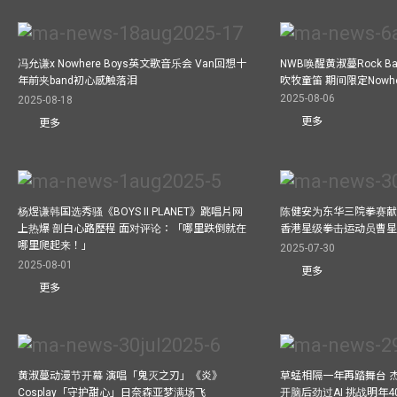
冯允谦x Nowhere Boys英文歌音乐会 Van回想十
NWB唤醒黄淑蔓Rock 
年前夹band初心感触落泪
吹牧童笛 期间限定Nowher
2025-08-06
2025-08-18
更多
更多
杨煜谦韩国选秀骚《BOYS II PLANET》跳唱片网
陈健安为东华三院拳赛献
上热爆 剖白心路歷程 面对评论：「哪里跌倒就在
香港星级拳击运动员曹
哪里爬起来！」
2025-07-30
2025-08-01
更多
更多
黄淑蔓动漫节开幕 演唱「鬼灭之刃」《炎》
草蜢相隔一年再踏舞台 
Cosplay「守护甜心」日奈森亚梦满场飞
开脑后劲过AI 挑战明年