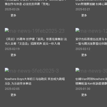
衡创作与休息 必须优质床褥「充电」
Van熬猪髀加餸 钊峰心
2025-02-26
2025-02-21
更多
更多
《风云》35周年 郑伊健「聂风」惊喜现身舞剧 说
安仔伤后首度出战渣马 
书人旦哥「文丑丑」招牌笑声 观众一秒入魂
一智与周润发群星结伴跑
2025-02-19
2025-02-12
更多
更多
Nowhere Boys大年初三马场助庆 笑言成为跳唱
钊峰Vian阿珙Nowhere
乐队 为乐迷带来幸运
糕蘸蚝油 Ken祝肠道健
2025-02-05
2025-01-30
更多
更多