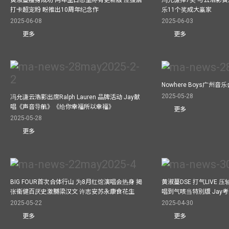
打卡超宠粉 盼推出10周年纪念作
乐11个奖成大赢家
2025-06-08
2025-06-03
更多
更多
Nowhere Boys广州
2025-05-28
冯允谦云浩影出席Ralph Lauren 品牌活动 Jay献
唱《声音导航》《给你幸福所以幸福》
更多
2025-05-28
更多
BIG FOUR首次合体行山 为8月红馆演唱会热身 揭
黄淑蔓DSE 打气LIVE
张衞健百厌史激嬲梁汉文 许志安苏永康食花生
唱到气咳当特別版 Jay
2025-05-22
2025-04-30
更多
更多