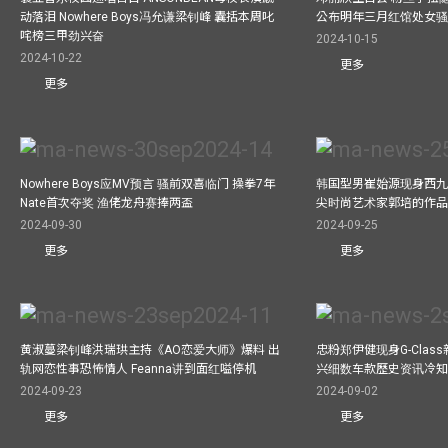
动落泪 Nowhere Boys冯允谦梁钊峰 囊括本周叱
公布明年三月红馆处女骚 
咤榜三甲劲兴奋
2024-10-15
2024-10-22
更多
更多
Nowhere Boys应MV预言 骚前双喜临门 操拳7年
韩国型男崔始源现身西九
Nate首次夺奖 渔佬龙舟赛捧两盃
尖时尚艺术家郭培的作
2024-09-30
2024-09-25
更多
更多
黄淑蔓梁钊峰洪瑞珙主持《AO恋爱大师》爆料 出
忠粉郑伊健现身G-Clas
轨网恋性事恐怖情人 Feanna讲到面红嗌停机
兴细数车款歷史资讯冷知
2024-09-23
2024-09-02
更多
更多