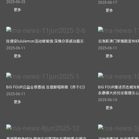
2025-06-25
2025-06-17
更多
更多
陈健安lululemon活动做瑜伽 深情分享感动嘉宾
云浩影澳门笨猪跳宣布8
2025-06-11
2025-06-11
更多
更多
BIG FOUR公益⾦慈善骚 ⾸度献唱新歌《赤⼦们》
BIG FOUR邀请苏志威
永康爆大师兄张衞健关
2025-06-11
2025-06-10
更多
更多
黄淑蔓瘦身成功 两年生日愿望终有更新版 应援店
冯允谦捧7奖 与云浩影