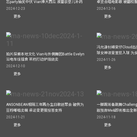
忘party抽奖中伏 Vian捧大西瓜 淑蔓获婴儿补药
卓贤合唱电影歌 被翻校
2024-12-23
2024-12-16
更多
更多
冯允谦钊峰安仔Cloud出战9
球女神谭旻萱狂入球 为女
拍片探索本地文化 Vian与外佣舞团Battle Evelyn
沿电车缐搵食 茶档打边炉拮烧卖
2024-11-26
2024-12-10
更多
更多
ANSONBEAN相隔三年再办生日歌迷聚会 破例为
一脚踢筹备跳舞Challen
豆粉嘟咀卖萌 承诺变更强报答支持
颖预告Me&即将推出全
2024-11-21
2024-11-18
更多
更多