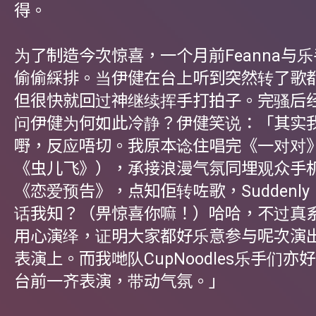
得。
为了制造今次惊喜，一个月前Feanna与
偷偷綵排。当伊健在台上听到突然转了歌
但很快就回过神继续挥手打拍子。完骚后
问伊健为何如此冷静？伊健笑说：「其实
嘢，反应唔切。我原本谂住唱完《一对对
《虫儿飞》），承接浪漫气氛同埋观众手
《恋爱预告》，点知佢转咗歌，Suddenl
话我知？（畀惊喜你嘛！）哈哈，不过真
用心演绎，证明大家都好乐意参与呢次演
表演上。而我哋队CupNoodles乐手们亦
台前一齐表演，带动气氛。」