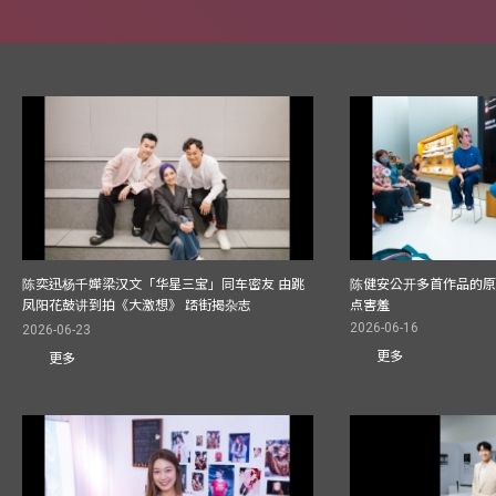
陈奕迅杨千嬅梁汉文「华星三宝」同车密友 由跳
陈健安公开多首作品的原始
凤阳花鼓讲到拍《大激想》 踎街揭杂志
点害羞
2026-06-16
2026-06-23
更多
更多