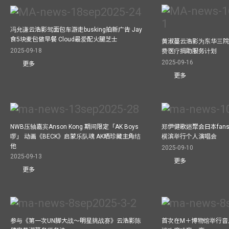
冯允谦云浩影驾面包车游走busking拍新广告 Jay
食5块麦包做早餐 Cloud最爱配火腿芝士
黄淑蔓云浩影为东华三院
2025-09-18
费医疗捐助服务计划
2025-09-16
更多
更多
NWB压轴嘉宾Anson Kong 期间限定「AK Boys
郑伊健歌迷聚会日本fans
啰」 动画《BECK》启蒙乐队魂 AK晒珍藏主角结
横滨举行个人演唱会
他
2025-09-10
2025-09-13
更多
更多
参与《第一次UN脚大战～明星挑战赛》云浩影陈
首次在M＋博物馆举行音乐会