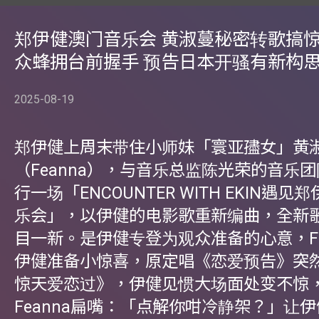
郑伊健澳门音乐会 黄淑蔓秘密转歌搞惊
众蜂拥台前握手 预告日本开骚有新构
2025-08-19
郑伊健上周末带住小师妹「寰亚孻女」黄
（Feanna），与音乐总监陈光荣的音乐
行一场「ENCOUNTER WITH EKIN遇
乐会」，以伊健的电影歌重新编曲，全新
目一新。是伊健专登为观众准备的心意，Fe
伊健准备小惊喜，原定唱《恋爱预告》突
惊天爱恋过》，伊健见惯大场面处变不惊，
Feanna扁嘴：「点解你咁冷静架？」让