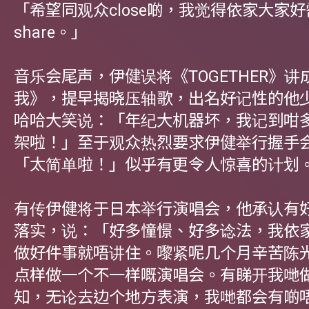
「希望同观众close啲，我觉得依家大家
share。」
音乐会尾声，伊健误将《TOGETHER》
我》，提早揭晓压轴歌，出名好记性的他
哈哈大笑说：「年纪大机器坏，我记到咁
架啦！」至于观众热烈要求伊健举行握手
「太简单啦！」似乎有更令人惊喜的计划
有传伊健将于日本举行演唱会，他承认有
落实，说：「好多憧憬、好多谂法，我依
做好件事就唔讲住。嚟紧呢几个月辛苦陈
点样做一个不一样嘅演唱会。有睇开我哋
知，无论去边个地方表演，我哋都会有啲