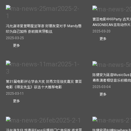
寰亚电影中环Party 古天
ANSONBEAN主攻动作片 
冯允谦谭旻萱明星篮球赛 好朋友变对手 Mandy唇
2025-03-20
印为自己加持 赛前搞笑牙骹战
2025-03-25
更多
更多
陈健安为延音MusicSu
青表演者相信音乐积极
第31届电影评论学会大奖 郑秀文任颁奖嘉宾 寰亚
2025-03-04
电影《得宠先生》获选十大推荐电影
2025-03-11
更多
更多
冯允谦生日 惊喜获Fans应援拱门广告庆祝 追求平
陈健安梁钊峰Nowhere 