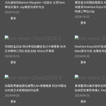
冯允谦担任Maison Margiela一日店长 过百Fans
寰亚音乐校园巡唱首日 A
捧场买香水 Jay做足功课好专业
动落泪 Nowhere Bo
咤榜三甲劲兴奋
2024-10-22
2024-10-22
更多
更多
邓丽欣生日会 粉丝争扭隐藏签名闪卡做善事 抢先
Nowhere Boys应M
公布明年三月红馆处女骚 与fans齐洒泪
Nate首次夺奖 渔佬龙
2024-10-15
2024-09-30
更多
更多
韩国型男崔始源现身西九M+慈善晚宴 欣赏中国顶
黄淑蔓梁钊峰洪瑞珙主持
尖时尚艺术家郭培的作品秀
轨网恋性事恐怖情人 Fe
2024-09-25
2024-09-23
更多
更多