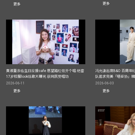
更多
更多
黄淑蔓亲临生日应援cafe 愿望踏红馆开个唱 绝密
冯允谦出席B&O 百周年
17岁校服look练歌片曝光 获网民赞唱功
队追求完美「唔妥协」
2026-06-11
2026-06-03
更多
更多