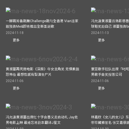
一脚踢筹备跳舞Challenge跳匀全香港 Vian连家
冯允谦黄淑蔓云浩影慈善活
颖预告Me&即将推出全新圣诞歌
球鞋奖励自己 淑蔓预告bus
2024-11-18
2024-11-13
更多
更多
黄淑蔓再凭微电影《深房》夺女主角奖 无惧素颜
寰亚歌手拉队出席「叱咤
恐怖妆 最想性感有型演丧尸片
男歌手金奖报答公司
2024-11-06
2024-11-06
更多
更多
冯允谦黄淑蔓出席红十字会善义卖启动礼 Jay处
林嘉欣《女儿的女儿》东
男电影上映 最难忘将剧本翻译J星文
带珍藏索签名 张艾嘉很
2024-11-03
2024-10-30