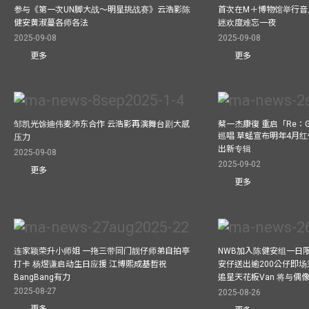
参与《第一次UN脚大战～明星挑战赛》云浩影陈
首次在M＋博物馆举行音乐会
健安黄淑蔓各师各法
迷欢度难忘一夜
2025-09-08
2025-09-08
更多
更多
邹凯光馀迪伟麦沛东合作 云浩影再演舞台剧大感
蔡一杰康復 重启「Re：G
巡唱 草蜢宣布明年4月红
压力
出新专辑
2025-09-08
2025-09-02
更多
更多
连家颖荣升小师姐 一拖三带同门靓仔师弟自拍亭
NWB加入陈健安组一日限定乐
打卡 杨煜谦启动生日应援 江博熙成基哲祝
安仔送出逾200公仔即场
BangBang有力
追星天花板Van 将与
2025-08-27
2025-08-26