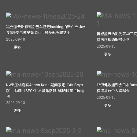
冯允谦云浩影驾面包车游走busking拍新广告 Jay
食5块麦包做早餐 Cloud最爱配火腿芝士
黄淑蔓云浩影为东华三院
2025-09-18
费医疗捐助服务计划
2025-09-16
更多
更多
NWB压轴嘉宾Anson Kong 期间限定「AK Boys
郑伊健歌迷聚会日本fans
啰」 动画《BECK》启蒙乐队魂 AK晒珍藏主角结
横滨举行个人演唱会
他
2025-09-10
2025-09-13
更多
更多