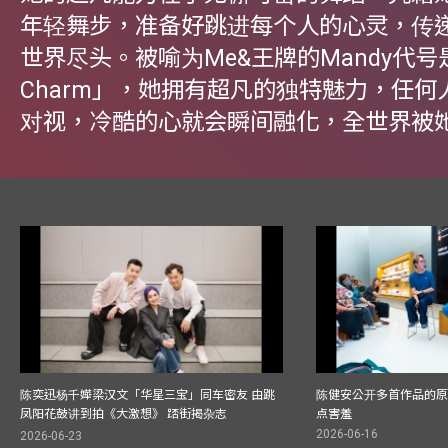
年轻舞步，准备好跳进每个人的心灵，传
世界尽头。被喻为Me&王牌的Mandy代号是「
Charm」，她拥有超凡的独特魅力，任何
对视，冷酷的心就会瞬间融化，全世界被
陈奕迅杨千嬅梁汉文「华星三宝」同车密友 由跳
陈健安公开多首作品的原始
凤阳花鼓讲到拍《大激想》 踎街揭杂志
点害羞
2026-06-16
2026-06-23