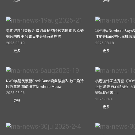
更多
更多
郑伊健澳门音乐会 黄淑蔓秘密转歌搞惊喜 观众蜂
冯允谦x Nowhere Bo
拥台前握手 预告日本开骚有新构思
年前夹band初心感触落
2025-08-19
2025-08-18
更多
更多
NWB唤醒黄淑蔓Rock Band魂自荐加入 敲三角铃
杨煜谦韩国选秀骚《BOYS 
吹牧童笛 期间限定Nowhere Meow
上热爆 剖白心路歷程 
哪里爬起来！」
2025-08-06
2025-08-01
更多
更多