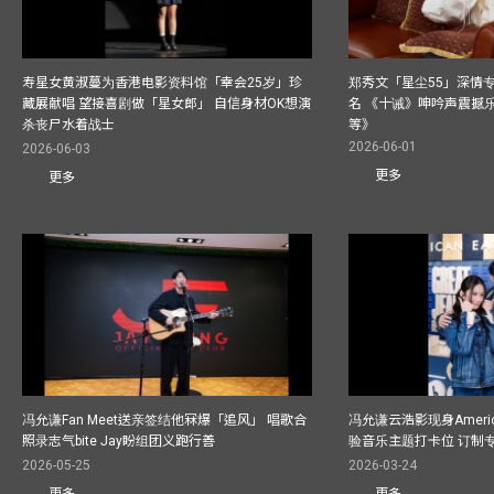
寿星女黄淑蔓为香港电影资料馆「幸会25岁」珍
郑秀文「星尘55」深情
藏展献唱 望接喜剧做「星女郎」 自信身材OK想演
名 《十诫》呻吟声震撼乐坛
杀丧尸水着战士
等》
2026-06-01
2026-06-03
更多
更多
冯允谦Fan Meet送亲签结他冧爆「追风」 唱歌合
冯允谦云浩影现身America
照录志气bite Jay盼组团义跑行善
验音乐主题打卡位 订制
2026-05-25
2026-03-24