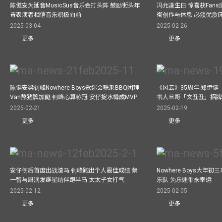
陈健安为延音MusicSus音乐会打头阵 鼓励街头年
冯允谦生日 惊喜获Fan
青表演者相信音乐积极向前
衡创作与休息 必须优质
2025-03-04
2025-02-26
更多
更多
陈健安梁钊峰Nowhere Boys歌迷会联乘BBQ团拜
《风云》35周年 郑伊健
Van熬猪髀加餸 钊峰心算称冠 安仔掟水樽成MVP
书人旦哥「文丑丑」招牌
2025-02-21
2025-02-19
更多
更多
安仔伤后首度出战渣马 钊峰跑出个人最佳成绩 蔡
Nowhere Boys大年
一智与周润发群星结伴跑半马 太太子女打气
乐队 为乐迷带来幸运
2025-02-12
2025-02-05
更多
更多