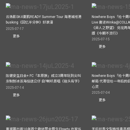
云浩影SK-II夏肌READY Summer Tour 海港城维港
Nowhere Boys「给
busking《回忆半分钟》好浪漫
Live 邀请Winka@CO
《异人之野望》 兑现两
2025-07-17
版《今期不流行》
更多
2025-07-15
更多
陈健安生日会+ FC「本原族」成立3周年玩到尖叫
Nowhere Boys「给
亲制刨冰派海报送公仔 自?喇叭首唱《额头有字》
邮局 代寄信给一年后的自
心灵
2025-07-14
2025-07-04
更多
更多
黄淑蔓出道10年首个歌迷聚会暨生日party 在家练
天后郑秀文型格惊喜亮相C