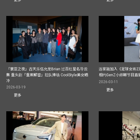
更多
更多
「寰亚之夜」古天乐伍允龙Brian 过百红星名导云
连家颖加入《足球女将2
集 重头剧「重案解密」拉队捧场 CoolStyle美女晒
相约GenZ小师睇节目直
冷
2026-03-11
2026-03-19
更多
更多