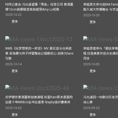
叱咤记者会 冯允谦望攞「男金」报答公司 黄淑蔓
草蜢首次参与加MA Family 
撑10cm高跟鞋变高妹感受Amy Lo视角
跳入城大炸爆舞台 与学
2025-10-22
2025-10-20
更多
更多
NWB《给梦想家的一封信》MV 真实音乐传承故
草蜢首度参与「超级草莓
事 吴浩康为林子祥留鬚铭记唱歌初心 丽英为fans
唱 日落美景伴观众热情
写歌
月饼
2025-10-14
2025-10-05
更多
更多
郑伊健带黄淑蔓新加坡演唱 韩星Rain原来是面粉
冯允谦因一句歌词引发灵感
出道十年NWB兴奋冲出香港 Stephy骚纤腰美背
倾心事
2025-10-02
2025-09-23
更多
更多