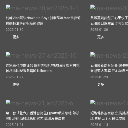
钊峰Vian阿珙Nowhere Boys创意拜年 Van食萝蔔
黄淑蔓妈妈包开心果饺子 
糕蘸蚝油 Ken祝肠道健康
云浩影自爆屋企订两份盆
2025-01-30
2025-01-30
更多
更多
连家颖花市做任务 限时内扫礼物送fans 帮衬男校
云浩影新碟音乐会 逾40
摊档送叫喊服务增IG followers
党渐变大家庭 开心做自
2025-01-27
2025-01-23
更多
更多
蔡一智「登六」香港台湾生日party晒乐悠咭 除衫
短跑健将连家颖 负伤挑战
骚肌证运动教练执照实力 感谢发哥启蒙
练 喜刷出个人最佳成绩
2025-01-21
2025-01-14