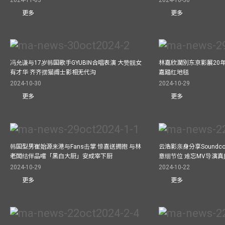
更多
更多
冯允谦与17岁韩国歌手GYUBIN合唱表演 大赞靓女
林嘉欣濶別东京影展20
有才华 齐齐摆猫甫士影相无代沟
嘉踏红地毯
2024-10-30
2024-10-29
更多
更多
韩国型男崔始源来港与Fans击掌 惊喜送拥抱 与林
云浩影亲身分享Soundc
老闆结伴品嚐「黑白大厨」安成宰下厨
意细节位 难忘MV导演
2024-10-29
2024-10-22
更多
更多