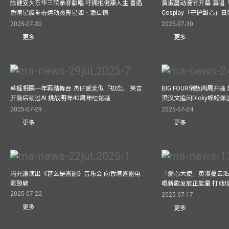
陈健安为东华三院拳赛献唱 吁拥抱健康人生 喜遇
黄淑蔓动漫节开幕 演唱
香港星级拳击运动员曹星如、潘启情
Cosplay「守护甜心」
2025-07-30
2025-07-30
更多
更多
草蜢相隔一年再踏舞台 杰仔感觉似「初恋」 笑言
BIG FOUR倒数两周开
开脑后劲过AI 挑战明年40周年红馆骚
梁汉文追问Dicky蜈蚣
2025-07-29
2025-07-24
更多
更多
冯允谦演出《甚么是喜剧》音乐会 向香港喜剧电
「爱心大使」黄淑蔓云浩
影致敬
唱新歌发放正能量 打动
2025-07-22
2025-07-17
更多
更多