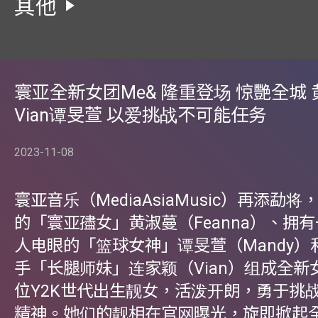
其他
寰亚全新女团Me& 隆重登场 惊艷全城
Vian谭旻萱 以爱挑战不可能任务
2023-11-08
寰亚音乐（MediaAsiaMusic）再添勐
的「寰亚孻女」黄淑蔓（Feanna）、拥
人电眼的「篮球女神」谭旻萱（Mandy）
手「长腿师妹」连家颖（Vian）组成全新
位Y2K世代出生靓女，活泼开朗，勇于挑
精神。她们的靓相在官网曝光，旋即掀起