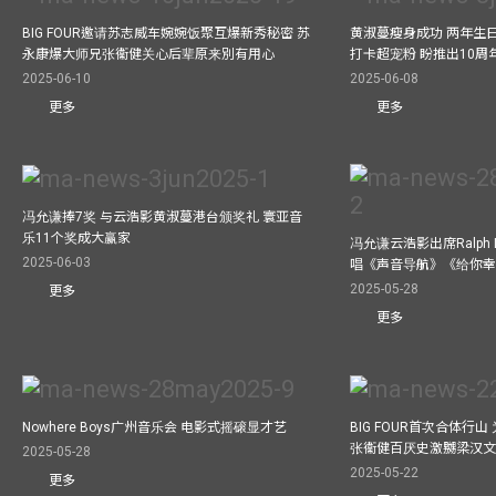
BIG FOUR邀请苏志威车婉婉饭聚互爆新秀秘密 苏
黄淑蔓瘦身成功 两年生
永康爆大师兄张衞健关心后辈原来別有用心
打卡超宠粉 盼推出10周
2025-06-10
2025-06-08
更多
更多
冯允谦捧7奖 与云浩影黄淑蔓港台颁奖礼 寰亚音
乐11个奖成大赢家
冯允谦云浩影出席Ralph L
2025-06-03
唱《声音导航》《给你
2025-05-28
更多
更多
Nowhere Boys广州音乐会 电影式摇磙显才艺
BIG FOUR首次合体行
张衞健百厌史激嬲梁汉文
2025-05-28
2025-05-22
更多