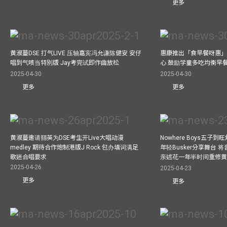
更多
黄淑蔓DSE 打气LIVE 压轴嘉宾冯允谦陈健安 安仔
惠康推出「食早餐呀惠」
唱到气咳当特別版 Jay考完试即作曲放松
心 鼓励学童多吃均衡早
2025-04-30
2025-04-30
更多
更多
黄淑蔓邀请丽英为DSE考生开Live大唱动漫
Nowhere Boys五子到旺
medley 期待合作炮制港版J Rock 包办填词满足
年轻Busker分享舞台 
歌迷合唱要求
亲述花一年半时间重修
2025-04-26
2025-04-23
更多
更多