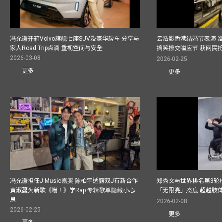
冯允谦开箱Volvo旗舰七座SUV及豪华房车 分享与
云浩影香港结婚节表演 
家人Road Trip点滴 重视空间与安全
搞笑撩交嗌应节 获网民
2026-03-08
2026-02-25
更多
更多
冯允谦担任J Music嘉宾 陈柏宇透露双J有新合作
郑秀文与世界排名第3轮
黄淑蔓为新歌《喵！》学Rap 专辑歌单隐藏小心
「无限亮」态度 超越肢
思
2026-02-08
2026-02-25
更多