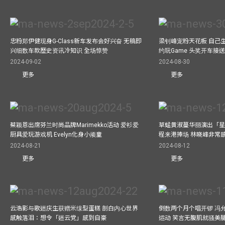
忠粉郑伊健现身G-Class新车发布会好兴奋 无稿即
梁钊峰宠粉天花板 自己生
兴细数车款歷史资讯冷知识 全场惊赞
约玩Game 头奖开车接
2024-09-02
2024-08-30
更多
更多
蔡颖恩出席芬兰时尚品牌Marimekko活动 爱衫爱
草蜢黄淑蔓华丽演出「星光
厨具爱玩游戏机 Evelyn化身小顽童
程来港捧场 林晓峰非常
2024-08-21
2024-08-12
更多
更多
云浩影与歌迷庆生获赠米缐型蛋糕 剖白内心世界
倒数两个月个唱开锣 冯
感触落泪：想令「迷云党」感到自豪
运动 笑言无腹肌就骚美