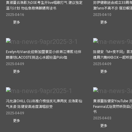
黄淑蔓云浩影为DSE考生开live唱歌打气 建议预定
郑伊健歌迷会成立33周年 
温习计划 勿临急抱佛脚通宵读书
激fans不离不弃 强忍
2025-04-16
2025-04-10
更多
更多
Evelyn与Vian欢迎新加盟寰亚小师弟江博熙 结伴
陈健安「M+夜不同」首
朗豪坊LACOSTE挑选心水超轻盈Polo恤
逢周六晚KKBOX一起听
2025-04-09
2025-04-09
更多
更多
冯允谦CHILL CLUB推介榜颁奖礼捧两奖 云浩影仙
黄淑蔓陈健安YouTube 开
气来袭 陈健安高难度演唱获赞
Feanna试场突然听到
书
2025-04-09
2025-04-03
更多
更多