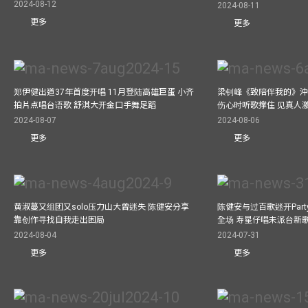
2024-08-12
2024-08-11
更多
更多
郑伊健出道37年首度开唱 11月登陆高雄巨蛋 小齐
梁钊峰《致陪伴我的》沖咖
拍片点唱台语歌 舒淇大开金口手舞足蹈
伤心时听歌撑住 见真人
2024-08-07
2024-08-06
更多
更多
黄淑蔓又组团又solo压力山大曾迷失 陈健安分享
陈健安与过百歌迷开Par
靠创作寻找自我走出困局
全场 寿星仔唱未派台新
2024-08-04
2024-07-31
更多
更多