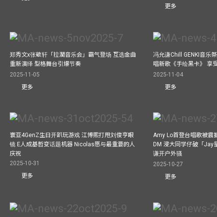
更多
郑秀文x张敬轩「拉濶音乐会」霸气登场 互选金曲
冯允谦Chill GENKI音
重新演绎 型格舞台引爆节奏
唱新歌《手绘黑卡》 享
2025-11-05
2025-11-04
更多
更多
寰亚4GenZ生日开趴玩游戏 江博熙打甩刘俊亨眼
Amy Lo首登台唱歌被
镜 E人成基哲变话题机器 Nicolas愿与最重要的人
DM 浸大同学仔破「Ja
庆祝
谦开户外骚
2025-10-31
2025-10-27
更多
更多