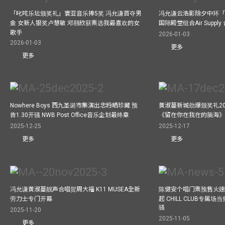
「叱咤乐坛颁奖礼」寰亚音乐捧5奖 冯允谦首夺男
冯允谦云浩影除夕中环「
金 女新人银奖卢慧敏 邓丽欣获票选我最喜欢的女
国际殿堂组合Air Suppl
歌手
2026-01-03
2026-01-03
更多
更多
Nowhere Boys 西九圣诞市集演出忠粉晒珍藏 预
黄淑蔓新城劲爆颁奖礼20
告1.30开骚 NWB Post Office音乐企划最终章
《留在你在我在的脑海
2025-12-25
2025-12-17
更多
更多
冯允谦黄淑蔓靓声合唱贺周大福 K11 MUSEA全新
陈健安个唱门票预售火
劳力士专门开幕
起 CHILL CLUB专属
骚
2025-11-20
2025-11-05
更多