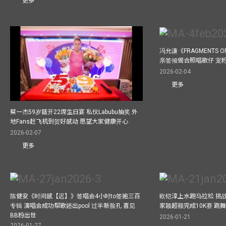
更多
冯允谦《FRAGMENTS O
亲签倾偈合照唱歌仔 宠粉
2026-02-04
更多
蔡一杰59岁筵开22席生日宴 私伙Labubu抽奖 外
地Fans赶飞机到贺好感动 愿望大家健康开心
2026-02-07
更多
陈健安《时间感【迟】》签唱会4小时to签逾三百
欧铠淳上水跑马拉松 挑
专辑 演唱会成功帮歌迷出pool 过半新脸孔 喜见
家颖超额完成10K赛 跳
BB粉出世
2026-01-21
2026-01-27