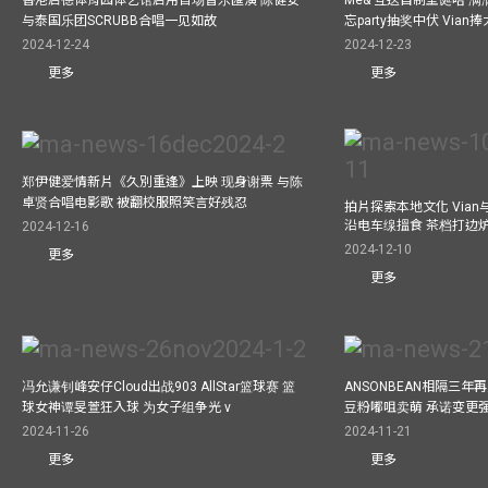
香港启德体育园体艺馆启用首场音乐匯演 陈健安
Me& 互送自制圣诞咭 
与泰国乐团SCRUBB合唱一见如故
忘party抽奖中伏 Via
2024-12-24
2024-12-23
更多
更多
郑伊健爱情新片《久別重逢》上映 现身谢票 与陈
卓贤合唱电影歌 被翻校服照笑言好残忍
拍片探索本地文化 Vian与外
沿电车缐搵食 茶档打边
2024-12-16
2024-12-10
更多
更多
冯允谦钊峰安仔Cloud出战903 AllStar篮球赛 篮
ANSONBEAN相隔三
球女神谭旻萱狂入球 为女子组争光 v
豆粉嘟咀卖萌 承诺变更
2024-11-26
2024-11-21
更多
更多