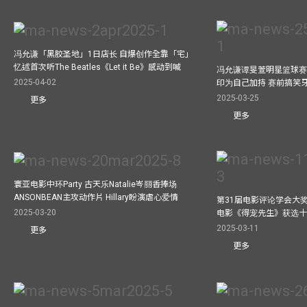
冯允谦「黑胶圣地」1日店长 自爆创作全靠「宅」
忆述首次听The Beatles《Let it Be》感动到喊
冯允谦谭旻萱明星篮球赛 
2025-04-02
印为自己加持 赛前搞笑
2025-03-25
更多
更多
寰亚电影中环Party 古天乐Natalie岑丽香捧场
ANSONBEAN主攻动作片 Hillary盼演虐心爱情
第31届电影评论学会大奖
2025-03-20
电影《得宠先生》获选
2025-03-11
更多
更多