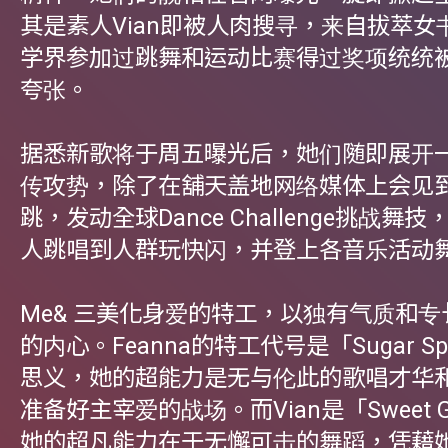
其是素人Vian即被人肉搜寻，来自拔萃女
学界参加过跳舞和运动比赛得过奖项统统
夸张。
据悉新歌将于周五曝光后，她们随即展开
传攻势，除了在舖天盖地网络媒体上会见
跳，发动全球Dance Challenge挑战舞技
人跳唱到人群玩快闪，并登上各音乐活动
Me& 三美化身爱的特工，以独有气质和
的内心。Feanna的特工代号是「Sugar S
思义，她的超能力是无与伦此的歌唱才华
准备好主宰爱的战场。而Vian是「Sweet G
她的超凡能力在于无懈可击的舞蹈，凭藉