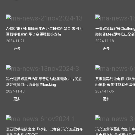
ANSONBEAN相隔三年再办生日歌迷聚会 破例为
一脚踢筹备跳舞Challen
豆粉嘟咀卖萌 承诺变更强报答支持
颖预告Me&即将推出全
2024-11-21
2024-11-18
更多
更多
冯允谦黄淑蔓云浩影慈善活动唱圣诞歌 Jay买篮
黄淑蔓再凭微电影《深房
球鞋奖励自己 淑蔓预告busking
恐怖妆 最想性感有型演
2024-11-13
2024-11-06
更多
更多
寰亚歌手拉队出席「叱咤」记者会 冯允谦望首夺
冯允谦黄淑蔓出席红十字会
男歌手金奖报答公司
男电影上映 最难忘将剧