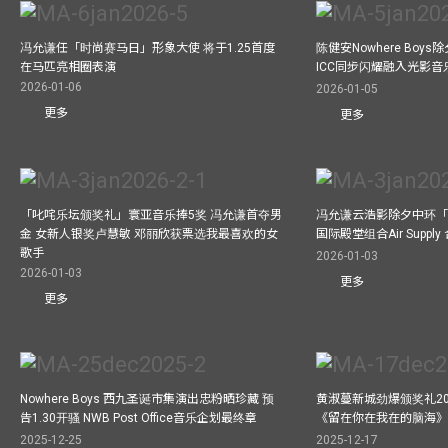
冯允谦任「时尚赛马日」形象大使 将于1.25首度
陈健安Nowhere Boy
在马匹亮相圈表演
ICC同步闪耀融入光影音
2026-01-06
2026-01-05
更多
更多
「叱咤乐坛颁奖礼」寰亚音乐捧5奖 冯允谦首夺男
冯允谦云浩影除夕中环「
金 女新人银奖卢慧敏 邓丽欣获票选我最喜欢的女
国际殿堂组合Air Suppl
歌手
2026-01-03
2026-01-03
更多
更多
Nowhere Boys 西九圣诞市集演出忠粉晒珍藏 预
黄淑蔓新城劲爆颁奖礼20
告1.30开骚 NWB Post Office音乐企划最终章
《留在你在我在的脑海
2025-12-25
2025-12-17