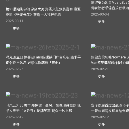
陈健安为延音MusicSu
青表演者相信音乐积极
第31届电影评论学会大奖 郑秀文任颁奖嘉宾 寰亚
2025-03-04
电影《得宠先生》获选十大推荐电影
2025-03-11
更多
更多
冯允谦生日 惊喜获Fans应援拱门广告庆祝 追求平
陈健安梁钊峰Nowhere 
衡创作与休息 必须优质床褥「充电」
Van熬猪髀加餸 钊峰心
2025-02-26
2025-02-21
更多
更多
《风云》35周年 郑伊健「聂风」惊喜现身舞剧 说
安仔伤后首度出战渣马 
书人旦哥「文丑丑」招牌笑声 观众一秒入魂
一智与周润发群星结伴跑
2025-02-19
2025-02-12
更多
更多