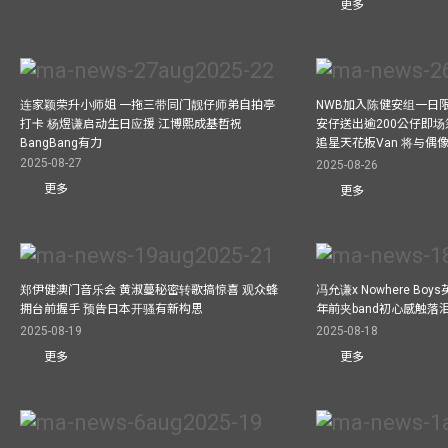
更多
连家颖荣升小师姐 一拖三带同门靓仔师弟自拍亭
NWB加入陈健安组一日限定乐
打卡 杨煜谦启动生日应援 江博熙成基哲祝
安仔送出逾200公仔即场
BangBang有力
追星天花板Van 将与
2025-08-27
2025-08-26
更多
更多
郑伊健澳门音乐会 黄淑蔓秘密转歌搞惊喜 观众蜂
冯允谦x Nowhere Bo
拥台前握手 预告日本开骚有新构思
年前夹band初心感触落
2025-08-19
2025-08-18
更多
更多