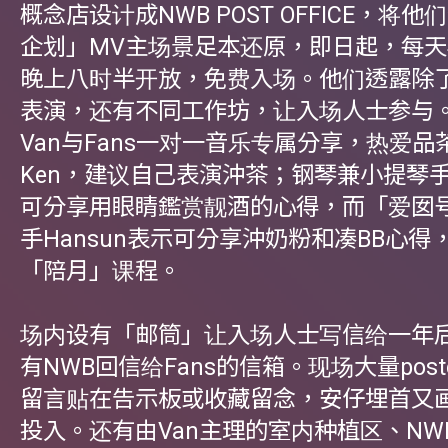
概念店设计成NWB POST OFFICE，将
企划」MV主场景足本还原，即日起，每
晚上八时半开放，免费入场。他们透露除了Liv
表演，还有不同工作坊，让入场人士参与
Van与Fans一对一音乐专属分享，热爱
Ken，建议自己表演沖茶；钢琴兼小提琴
可分享用眼睛鑑赏靓酒的心得，而「爱囡
手Hansun表示可分享沖奶粉和凑BB心得
「陪月」课程。
场内设有「邮筒」让入场人士写信给一年
有NWB回信给Fans的信箱。现场大量post
留言贴在告示板或收藏留念，安仔埋首又
投入。还有由Van主理的室内种植区、NW