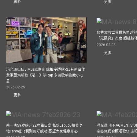
更多
更多
郑秀文与世界排名第3轮
「无限亮」态度 超越肢
2026-02-08
更多
冯允谦担任J Music嘉宾 陈柏宇透露双J有新合作
黄淑蔓为新歌《喵！》学Rap 专辑歌单隐藏小心
思
2026-02-25
更多
蔡一杰59岁筵开22席生日宴 私伙Labubu抽奖 外
冯允谦《FRAGMENTS O
地Fans赶飞机到贺好感动 愿望大家健康开心
亲签倾偈合照唱歌仔 宠粉