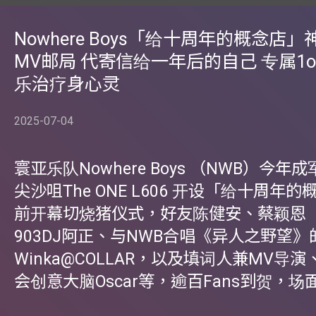
Nowhere Boys「给十周年的概念店」
MV邮局 代寄信给一年后的自己 专属1o
乐治疗身心灵
2025-07-04
寰亚乐队Nowhere Boys （NWB）今
尖沙咀The ONE L606 开设「给十周年
前开幕切烧猪仪式，好友陈健安、蔡颖恩（Ev
903DJ阿正、与NWB合唱《异人之野望》
Winka@COLLAR，以及填词人兼MV导
会创意大脑Oscar等，逾百Fans到贺，场