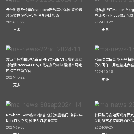
云浩影亲身分享Soundcore新款耳机体验 喜爱留
冯允谦担任Maison Marg
意细节位 难忘MV导演真妈咪靓汤
捧场买香水 Jay做足功
2024-10-22
2024-10-22
更多
更多
寰亚音乐校园巡唱首日 ANSONBEAN母校表演感
邓丽欣生日会 粉丝争扭
动落泪 Nowhere Boys冯允谦梁钊峰 囊括本周叱
公布明年三月红馆处女骚 
咤榜三甲劲兴奋
2024-10-15
2024-10-22
更多
更多
Nowhere Boys应MV预言 骚前双喜临门 操拳7年
韩国型男崔始源现身西九
Nate首次夺奖 渔佬龙舟赛捧两盃
尖时尚艺术家郭培的作
2024-09-30
2024-09-25