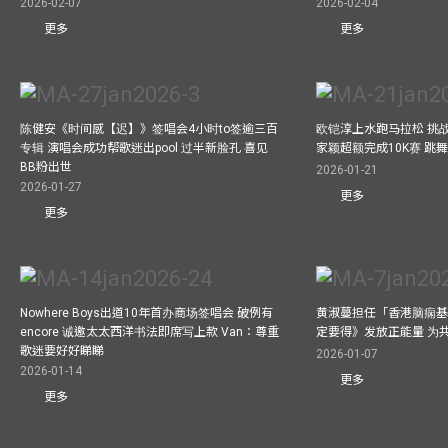
2026-02-07
2026-02-04
更多
更多
陈健安《时间感【迟】》签唱会4小时to签逾三百
欧铠淳上水跑马拉松 挑
专辑 演唱会成功帮歌迷出pool 过半新脸孔 喜见
家颖超额完成10K赛 跳
BB粉出世
2026-01-21
2026-01-27
更多
更多
Nowhere Boys出道10年首办商场签唱会 破例有
黄淑蔓担任「香港脑痫基
encore 诚邀太太西洋书法即席写上款 Van：尊重
定要得》发放正能量 为
歌迷要好好睇睇
2026-01-07
2026-01-14
更多
更多