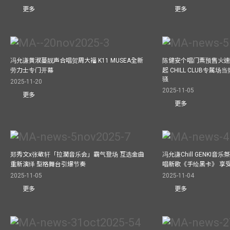
更多
更多
冯允谦黄淑蔓靓声合唱贺周大福 K11 MUSEA全新
陈健安个唱门票预售火
劳力士专门开幕
起 CHILL CLUB专属
骚
2025-11-20
2025-11-05
更多
更多
郑秀文x张敬轩「拉濶音乐会」霸气登场 互选金曲
冯允谦Chill GENKI音
重新演绎 型格舞台引爆节奏
唱新歌《手绘黑卡》 享
2025-11-05
2025-11-04
更多
更多