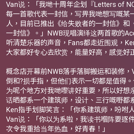
Van说：「我哋十周年企划『Letters of N
每一首歌代表一封信，写畀我哋想写嘅某
人，目前已推出《给失败者的一封信》和
一封信》。」NWB现唱演绎这两首歌的Acou
听清楚乐器的声音，Fans都走近围观，K
大家都好专心去欣赏，能量好高，感觉好
概念店开幕前NWB落手落脚搬运和装修，V
倒和?损手指，但他们表示一切都是值得。
为呢个地方对我哋嚟讲好重要，所以好想
话晒都系一个建筑师，设计、三行嘅嘢都
Ken指手划脚笑言：「你系建筑师，吩咐
Van说：「你以为系啦，我读书嗰阵要逐
次令我重拾当年热血，好青春！」