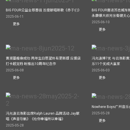
BIG FOUR公益⾦慈善骚 ⾸度献唱新歌《赤⼦们》
BIG FOUR邀请苏志威
永康爆大师兄张衞健关
2025-06-11
2025-06-10
更多
更多
黄淑蔓瘦身成功 两年生日愿望终有更新版 应援店
冯允谦捧7奖 与云浩影
打卡超宠粉 盼推出10周年纪念作
乐11个奖成大赢家
2025-06-08
2025-06-03
更多
更多
Nowhere Boys广州
2025-05-28
冯允谦云浩影出席Ralph Lauren 品牌活动 Jay献
唱《声音导航》《给你幸福所以幸福》
更多
2025-05-28