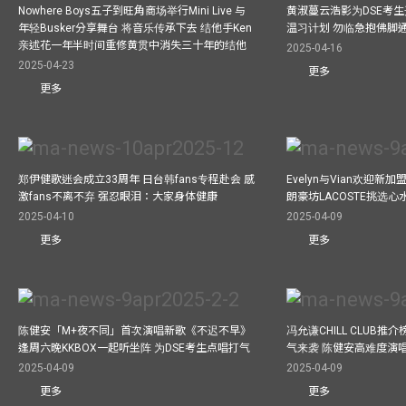
Nowhere Boys五子到旺角商场举行Mini Live 与
黄淑蔓云浩影为DSE考生开
年轻Busker分享舞台 将音乐传承下去 结他手Ken
温习计划 勿临急抱佛脚
亲述花一年半时间重修黄贯中消失三十年的结他
2025-04-16
2025-04-23
更多
更多
郑伊健歌迷会成立33周年 日台韩fans专程赴会 感
Evelyn与Vian欢迎
激fans不离不弃 强忍眼泪：大家身体健康
朗豪坊LACOSTE挑选心
2025-04-10
2025-04-09
更多
更多
陈健安「M+夜不同」首次演唱新歌《不迟不早》
冯允谦CHILL CLUB
逢周六晚KKBOX一起听坐阵 为DSE考生点唱打气
气来袭 陈健安高难度演
2025-04-09
2025-04-09
更多
更多