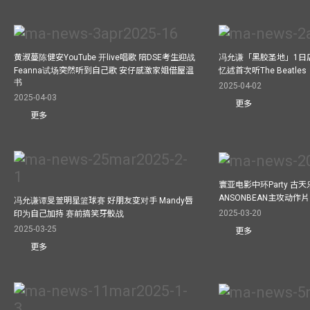
黄淑蔓陈健安YouTube 开live唱歌 陪DSE考生迎战
冯允谦「黑胶圣地」1日
Feanna试场突然听到自己歌 安仔感激家姐借屋温
忆述首次听The Beatles
书
2025-04-02
2025-04-03
更多
更多
寰亚电影中环Party 古天
ANSONBEAN主攻动作片 
冯允谦谭旻萱明星篮球赛 好朋友变对手 Mandy唇
2025-03-20
印为自己加持 赛前搞笑牙骹战
2025-03-25
更多
更多