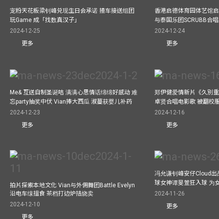
宠粉天花板梁钊峰兑现生日会承诺 揸车接送组团
香港启德体育园体艺馆启
玩Game 成「找数真汉子」
与泰国乐团SCRUBB合
2024-12-25
2024-12-24
更多
更多
Me& 互送自制圣诞咭 满满心思情话绵绵好感动 难
郑伊健爱情新片《久別重
忘party抽奖中伏 Vian捧大西瓜 淑蔓获婴儿补药
卓贤合唱电影歌 被翻校
2024-12-23
2024-12-16
更多
更多
冯允谦钊峰安仔Cloud出战9
球女神谭旻萱狂入球 为女
拍片探索本地文化 Vian与外佣舞团Battle Evelyn
沿电车缐搵食 茶档打边炉拮烧卖
2024-11-26
2024-12-10
更多
更多