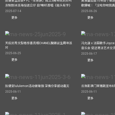
陈健安生日会+ FC「本原族」成立3周年玩到尖叫
黄淑蔓出道10年首个歌迷聚
亲制刨冰派海报送公仔 自?喇叭首唱《额头有字》
歌爆喊：「没咗你哋我
2025-07-14
2025-06-26
更多
更多
天后郑秀文型格惊喜亮相CHANEL腕錶诞生周年派
冯允谦 x 法国歌手Joyce
对
音乐会 促进港法艺术交
2025-06-25
2025-06-17
更多
更多
陈健安lululemon活动做瑜伽 深情分享感动嘉宾
云浩影澳门笨猪跳宣布8
2025-06-11
2025-06-11
更多
更多