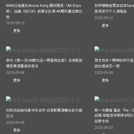
NWB压轴嘉宾Anson Kong 期间限定「AK Boys
郑伊健歌迷聚会日本fans
啰」 动画《BECK》启蒙乐队魂 AK晒珍藏主角结
横滨举行个人演唱会
他
2025-09-10
2025-09-13
更多
更多
参与《第一次UN脚大战～明星挑战赛》云浩影陈
首次在M＋博物馆举行音乐会
健安黄淑蔓各师各法
迷欢度难忘一夜
2025-09-08
2025-09-08
更多
更多
邹凯光馀迪伟麦沛东合作 云浩影再演舞台剧大感
蔡一杰康復 重启「Re：G
巡唱 草蜢宣布明年4月红
压力
出新专辑
2025-09-08
2025-09-02
更多