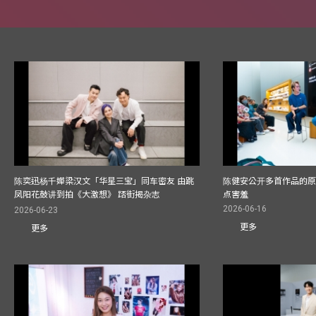
陈奕迅杨千嬅梁汉文「华星三宝」同车密友 由跳
陈健安公开多首作品的原始
凤阳花鼓讲到拍《大激想》 踎街揭杂志
点害羞
2026-06-16
2026-06-23
更多
更多