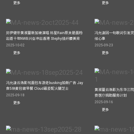
更多
更多
郑伊健带黄淑蔓新加坡演唱 韩星Rain原来是面粉
冯允谦因一句歌词引发灵感
出道十年NWB兴奋冲出香港 Stephy骚纤腰美背
倾心事
2025-10-02
2025-09-23
更多
更多
冯允谦云浩影驾面包车游走busking拍新广告 Jay
食5块麦包做早餐 Cloud最爱配火腿芝士
黄淑蔓云浩影为东华三院
2025-09-18
费医疗捐助服务计划
2025-09-16
更多
更多