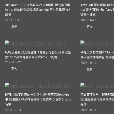
寰亚4GenZ生日开趴玩游戏 江博熙打甩刘俊亨眼
Amy Lo首登台唱歌被
镜 E人成基哲变话题机器 Nicolas愿与最重要的人
DM 浸大同学仔破「Ja
庆祝
谦开户外骚
2025-10-31
2025-10-27
更多
更多
叱咤记者会 冯允谦望攞「男金」报答公司 黄淑蔓
草蜢首次参与加MA Family 
撑10cm高跟鞋变高妹感受Amy Lo视角
跳入城大炸爆舞台 与学
2025-10-22
2025-10-20
更多
更多
NWB《给梦想家的一封信》MV 真实音乐传承故
草蜢首度参与「超级草莓
事 吴浩康为林子祥留鬚铭记唱歌初心 丽英为fans
唱 日落美景伴观众热情
写歌
月饼
2025-10-14
2025-10-05