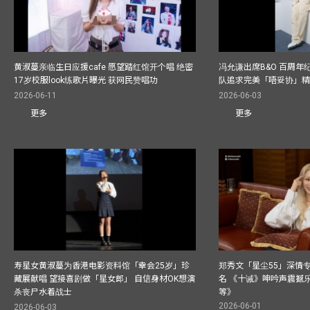
黄淑蔓亲临生日应援cafe 愿望踏红馆开个唱 绝密
冯允谦出席B&O 百周年
17岁校服look练歌片曝光 获网民赞唱功
队追求完美「唔妥协」
2026-06-11
2026-06-03
更多
更多
寿星女黄淑蔓为香港电影资料馆「幸会25岁」珍
郑秀文「星尘55」深情
藏展献唱 望接喜剧做「星女郎」 自信身材OK想演
名 《十诫》呻吟声震撼乐坛
杀丧尸水着战士
等》
2026-06-01
2026-06-03