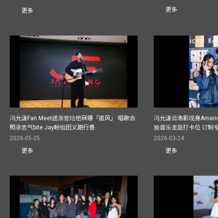
更多
更多
冯允谦Fan Meet送亲签结他冧爆「追风」 唱歌合
冯允谦云浩影现身America
照录志气bite Jay盼组团义跑行善
验音乐主题打卡位 订制
2026-05-25
2026-03-24
更多
更多