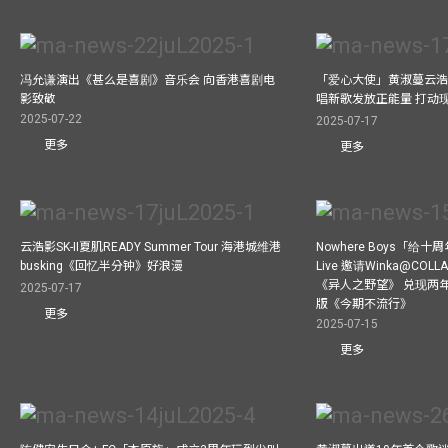
冯允谦演出《甚么是喜剧》音乐会 向香港喜剧电
「爱心大使」黄淑蔓云浩
影致敬
唱新歌发放正能量 打动
2025-07-22
2025-07-17
更多
更多
云浩影SK-II夏肌READY Summer Tour 海港城维港
Nowhere Boys「给
busking《回忆半分钟》好浪漫
Live 邀请Winka@CO
《异人之野望》 兑现两
2025-07-17
版《今期不流行》
更多
2025-07-15
更多