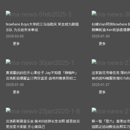
Nowhere Boys大年初三马场助庆 笑言成为跳唱
钊峰Vian阿珙Nowhere
乐队 为乐迷带来幸运
糕蘸蚝油 Ken祝肠道健
2025-02-05
2025-01-30
更多
更多
黄淑蔓妈妈包开心果饺子 Jay不知道「碌柚叶」
连家颖花市做任务 限时内
云浩影自爆屋企订两份盆菜 由年卅晚食到初二
摊档送叫喊服务增IG follo
2025-01-30
2025-01-27
更多
更多
云浩影新碟音乐会 逾400迷排长龙合照 感恩迷云
蔡一智「登六」香港台湾生
党渐变大家庭 开心做自己
骚肌证运动教练执照实力