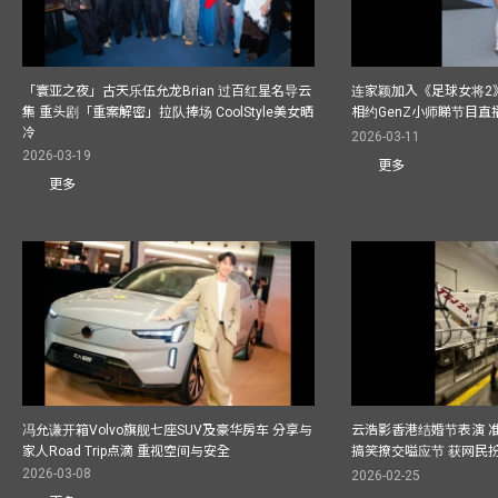
「寰亚之夜」古天乐伍允龙Brian 过百红星名导云
连家颖加入《足球女将2
集 重头剧「重案解密」拉队捧场 CoolStyle美女晒
相约GenZ小师睇节目直
冷
2026-03-11
2026-03-19
更多
更多
冯允谦开箱Volvo旗舰七座SUV及豪华房车 分享与
云浩影香港结婚节表演 
家人Road Trip点滴 重视空间与安全
搞笑撩交嗌应节 获网民
2026-03-08
2026-02-25