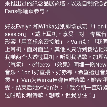
来推出过的纪念品展览墙，以及自制纪念
Fans都踊跃参与。
好友Evelyn 和Winka分別即场试玩「1 on
session」，戴上耳机，享受一对一专属音
形容「用音乐亲密接触」，Van说：「我
上耳机，面对面坐，其他人只听到拨结他
我哋两个人透过耳机，听到我唱歌，加埋Amb
（气氛）、effects （效果）同埋一啲New
音乐。1on1好直接、好赤裸，希望透过音
灵。」Van为Winka自弹自唱诗歌，她合
受。结束后她对Van说：「我今朝一直听
过咁啱你唱诗歌，想喊，但我忍住！」