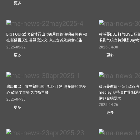
更多
BIG FOUR首次合体行山 为8月红馆演唱会热身 揭
黄淑蔓DSE 打气LIVE
张衞健百厌史激嬲梁汉文 许志安苏永康食花生
唱到气咳当特別版 Jay
2025-05-22
2025-04-30
更多
更多
惠康推出「食早餐呀惠」社区计划 冯允谦尽显爱
黄淑蔓邀请丽英为DSE考
心 鼓励学童多吃均衡早餐
medley 期待合作炮制港
歌迷合唱要求
2025-04-30
2025-04-26
更多
更多