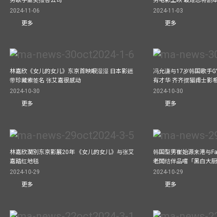
2024-11-06
2024-11-03
更多
更多
林嘉欣《女儿的女儿》东京首映眼湿湿 日本影迷
冯允谦与17岁韩国歌手GY
带珍藏索签名 张艾嘉很感动
有才华 齐齐摆猫甫士影
2024-10-30
2024-10-30
更多
更多
林嘉欣濶別东京影展20年 《女儿的女儿》与张艾
韩国型男崔始源来港与Fa
嘉踏红地毯
老闆结伴品嚐「黑白大
2024-10-29
2024-10-29
更多
更多