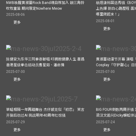
NWB唤醒黄淑蔓Rock Band魂自荐加入 敲三角铃
杨煜谦韩国选秀骚《BOYS 
吹牧童笛 期间限定Nowhere Meow
上热爆 剖白心路歷程 
哪里爬起来！」
2025-08-06
2025-08-01
更多
更多
陈健安为东华三院拳赛献唱 吁拥抱健康人生 喜遇
黄淑蔓动漫节开幕 演唱
香港星级拳击运动员曹星如、潘启情
Cosplay「守护甜心」
2025-07-30
2025-07-30
更多
更多
草蜢相隔一年再踏舞台 杰仔感觉似「初恋」 笑言
BIG FOUR倒数两周开
开脑后劲过AI 挑战明年40周年红馆骚
梁汉文追问Dicky蜈蚣
2025-07-29
2025-07-24
更多
更多