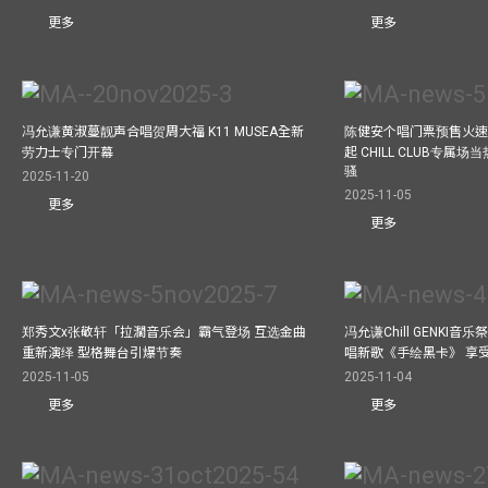
更多
更多
冯允谦黄淑蔓靓声合唱贺周大福 K11 MUSEA全新
陈健安个唱门票预售火
劳力士专门开幕
起 CHILL CLUB专属
骚
2025-11-20
2025-11-05
更多
更多
郑秀文x张敬轩「拉濶音乐会」霸气登场 互选金曲
冯允谦Chill GENKI音
重新演绎 型格舞台引爆节奏
唱新歌《手绘黑卡》 享
2025-11-05
2025-11-04
更多
更多