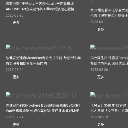
寰亚电影中环Party 古天乐Natalie岑丽香捧场
ANSONBEAN主攻动作片 Hillary盼演虐心爱情
第31届电影评论学会大奖
2025-03-20
电影《得宠先生》获选
2025-03-11
更多
更多
陈健安为延音MusicSus音乐会打头阵 鼓励街头年
冯允谦生日 惊喜获Fan
青表演者相信音乐积极向前
衡创作与休息 必须优质
2025-03-04
2025-02-26
更多
更多
陈健安梁钊峰Nowhere Boys歌迷会联乘BBQ团拜
《风云》35周年 郑伊健
Van熬猪髀加餸 钊峰心算称冠 安仔掟水樽成MVP
书人旦哥「文丑丑」招牌
2025-02-21
2025-02-19
更多
更多