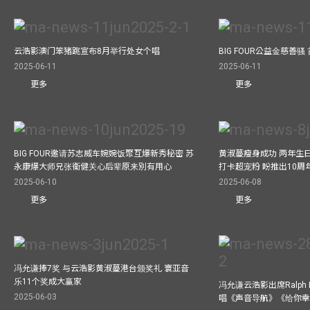
云浩影澳门笨猪跳宣布8月举行处女个唱
BIG FOUR公益⾦慈善
2025-06-11
2025-06-11
更多
更多
BIG FOUR邀请苏志威车婉婉饭聚互爆新秀秘密 苏
黄淑蔓瘦身成功 两年生
永康爆大师兄张衞健关心后辈原来別有用心
打卡超宠粉 盼推出10周
2025-06-10
2025-06-08
更多
更多
冯允谦捧7奖 与云浩影黄淑蔓港台颁奖礼 寰亚音
乐11个奖成大赢家
冯允谦云浩影出席Ralph L
2025-06-03
唱《声音导航》《给你