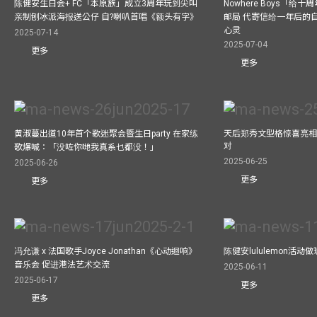
陈健安生日会+ FC「本原族」成立3周年玩到尖叫
Nowhere Boys「给
亲制刨冰派海报送公仔 自?喇叭首唱《额头有字》
邮局 代寄信给一年后的自
心灵
2025-07-14
2025-07-04
更多
更多
黄淑蔓出道10年首个歌迷聚会暨生日party 在家练
天后郑秀文型格惊喜亮相C
对
歌爆喊：「没咗你哋我真系乜都没！」
2025-06-25
2025-06-26
更多
更多
冯允谦 x 法国歌手Joyce Jonathan《心动迴响》
陈健安lululemon活
音乐会 促进港法艺术交流
2025-06-11
2025-06-17
更多
更多