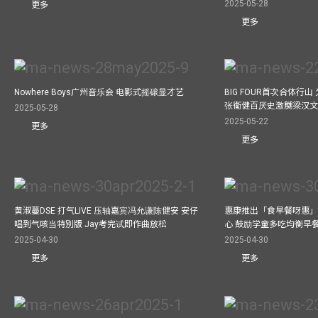
2025-05-28
更多
更多
Nowhere Boys广州音乐会 电影式摇磙显才艺
BIG FOUR首次合体行
张衞健百厌史激嬲梁汉文
2025-05-28
2025-05-22
更多
更多
黄淑蔓DSE 打气LIVE 压轴嘉宾冯允谦陈健安 安仔
惠康推出「食早餐呀惠」
唱到气咳当特別版 Jay考完试即作曲放松
心 鼓励学童多吃均衡早
2025-04-30
2025-04-30
更多
更多