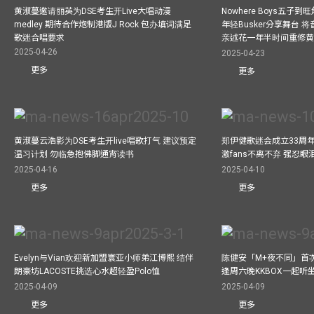
黄淑蔓邀请丽英为DSE考生开Live大唱动漫
Nowhere Boys五子到旺
medley 期待合作炮制港版J Rock 包办填词满足
年轻Busker分享舞台 
歌迷合唱要求
亲述花一年半时间重修
2025-04-26
2025-04-23
更多
更多
黄淑蔓云浩影为DSE考生开live唱歌打气 建议预定
郑伊健歌迷会成立33周年 
温习计划 勿临急抱佛脚通宵读书
激fans不离不弃 强忍
2025-04-16
2025-04-10
更多
更多
Evelyn与Vian欢迎新加盟寰亚小师弟江博熙 结伴
陈健安「M+夜不同」首
朗豪坊LACOSTE挑选心水超轻盈Polo恤
逢周六晚KKBOX一起听
2025-04-09
2025-04-09
更多
更多