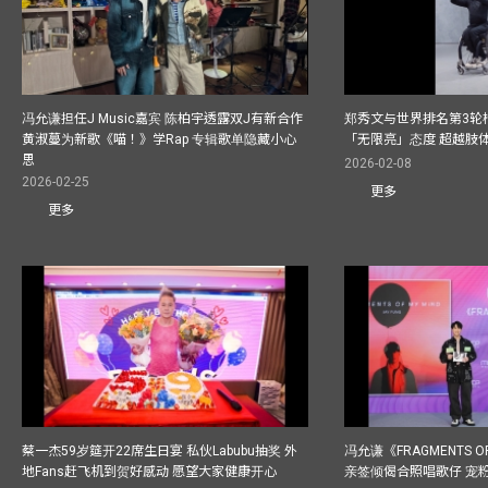
冯允谦担任J Music嘉宾 陈柏宇透露双J有新合作
郑秀文与世界排名第3轮
黄淑蔓为新歌《喵！》学Rap 专辑歌单隐藏小心
「无限亮」态度 超越肢
思
2026-02-08
2026-02-25
更多
更多
蔡一杰59岁筵开22席生日宴 私伙Labubu抽奖 外
冯允谦《FRAGMENTS O
地Fans赶飞机到贺好感动 愿望大家健康开心
亲签倾偈合照唱歌仔 宠粉