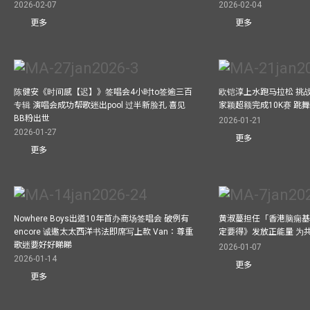
2026-02-07
2026-02-04
更多
更多
陈健安《时间感【迟】》签唱会4小时to签逾三百
欧铠淳上水跑马拉松 挑
专辑 演唱会成功帮歌迷出pool 过半新脸孔 喜见
家颖超额完成10K赛 跳
BB粉出世
2026-01-21
2026-01-27
更多
更多
Nowhere Boys出道10年首办商场签唱会 破例有
黄淑蔓担任「香港脑痫基
encore 诚邀太太西洋书法即席写上款 Van：尊重
定要得》发放正能量 为
歌迷要好好睇睇
2026-01-07
2026-01-14
更多
更多