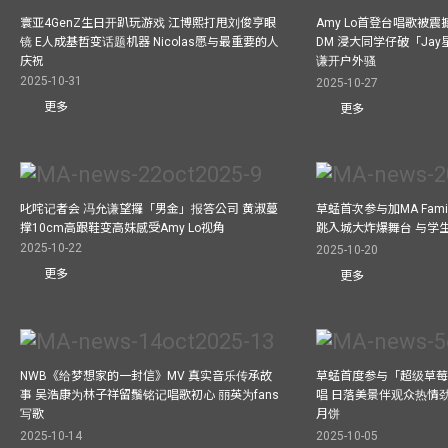
寰亚4GenZ生日开趴玩游戏 江博熙打甩刘俊亨眼
Amy Lo首登台唱歌被
镜 E人成基哲变话题机器 Nicolas愿与最重要的人
DM 浸大同学仔破「Ja
庆祝
谦开户外骚
2025-10-31
2025-10-27
更多
更多
叱咤记者会 冯允谦望攞「男金」报答公司 黄淑蔓
草蜢首次参与加MA Family 
撑10cm高跟鞋变高妹感受Amy Lo视角
跳入城大炸爆舞台 与学
2025-10-22
2025-10-20
更多
更多
NWB《给梦想家的一封信》MV 真实音乐传承故
草蜢首度参与「超级草莓
事 吴浩康为林子祥留鬚铭记唱歌初心 丽英为fans
唱 日落美景伴观众热情
写歌
月饼
2025-10-14
2025-10-05