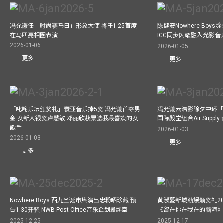
冯允谦任「时尚赛马日」形象大使 将于1.25首度
陈健安Nowhere Boy
在马匹亮相圈表演
ICC同步闪耀融入光影音
2026-01-06
2026-01-05
更多
更多
「叱咤乐坛颁奖礼」寰亚音乐捧5奖 冯允谦首夺男
冯允谦云浩影除夕中环「
金 女新人银奖卢慧敏 邓丽欣获票选我最喜欢的女
国际殿堂组合Air Suppl
歌手
2026-01-03
2026-01-03
更多
更多
Nowhere Boys 西九圣诞市集演出忠粉晒珍藏 预
黄淑蔓新城劲爆颁奖礼20
告1.30开骚 NWB Post Office音乐企划最终章
《留在你在我在的脑海
2025-12-25
2025-12-17