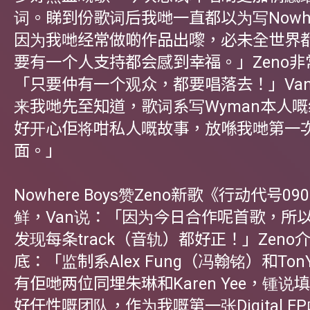
词。睇到份歌词后我哋一直都以为写Nowher
因为我哋经常做啲作品出嚟，必未全世界
要有一个人支持都会感到幸福。」Zeno
「只要仲有一个观众，都要唱落去！」Va
来我哋先至知道，歌词系写Wyman本人
好开心佢将咁私人嘅故事，放喺我哋第一
面。」
Nowhere Boys赞Zeno新歌《行动代号0
鲜，Van说：「因为今日合作呢首歌，所
发现每条track（音轨）都好正！」Zeno
底：「监制系Alex Fung（冯翰铭）和Ton
有佢哋两位同埋朱琳和Karen Yee，锺说
好任性嘅团队，作为我嘅第一张Digital E