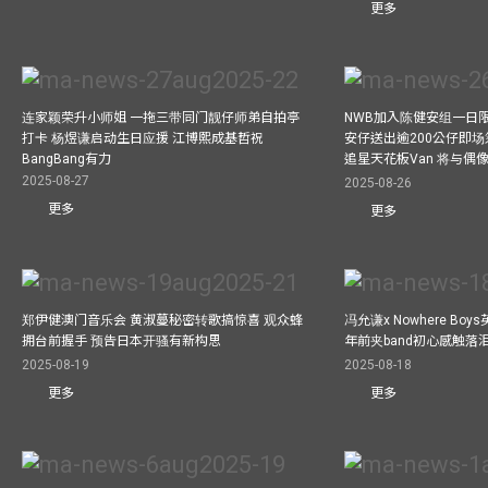
更多
连家颖荣升小师姐 一拖三带同门靓仔师弟自拍亭
NWB加入陈健安组一日限定乐
打卡 杨煜谦启动生日应援 江博熙成基哲祝
安仔送出逾200公仔即场
BangBang有力
追星天花板Van 将与
2025-08-27
2025-08-26
更多
更多
郑伊健澳门音乐会 黄淑蔓秘密转歌搞惊喜 观众蜂
冯允谦x Nowhere Bo
拥台前握手 预告日本开骚有新构思
年前夹band初心感触落
2025-08-19
2025-08-18
更多
更多