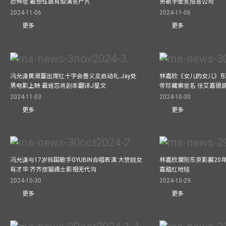
恐怖妆 最想性感有型演丧尸片
男歌手金奖报答公司
2024-11-06
2024-11-06
更多
更多
冯允谦黄淑蔓出席红十字会善义卖启动礼 Jay处
林嘉欣《女儿的女儿》东
男电影上映 最难忘将剧本翻译J星文
带珍藏索签名 张艾嘉很
2024-11-03
2024-10-30
更多
更多
冯允谦与17岁韩国歌手GYUBIN合唱表演 大赞靓女
林嘉欣濶別东京影展20
有才华 齐齐摆猫甫士影相无代沟
嘉踏红地毯
2024-10-30
2024-10-29
更多
更多