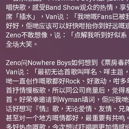
唱快歌，感受Band Show观众的热情，
席「插水」，Van说：「我哋嘅Fans已
好好，佢哋应该可以好快咁抬你到好远嘅
Zeno不敢想像，说：「点解我听到好似
全场大笑。
Zeno问Nowhere Boys如何想到《票房
Van说：「最初无谂首歌叫咩名、咩主题
哋一直创作嘅歌都好Rock、好激动，咁
首抒情慢板歌，所以同公司商量后，觉得
首。好荣幸邀请到Wyman填词，佢问我
话好想写『情』歌，无论爱情、友情、兄
甚至对一个地方嘅情都好，最重要有共鸣
多好热血嘅歌，今次想试吓唱啲更加情感