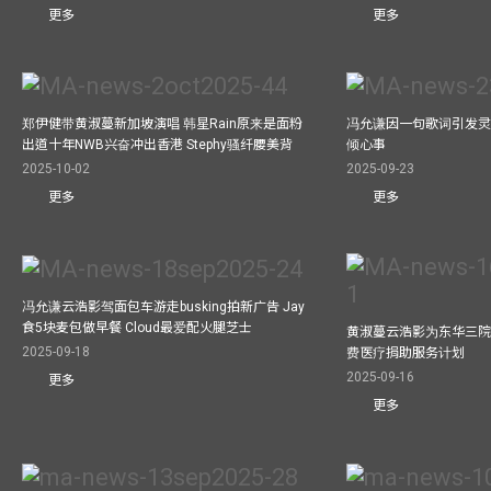
更多
更多
郑伊健带黄淑蔓新加坡演唱 韩星Rain原来是面粉
冯允谦因一句歌词引发灵感
出道十年NWB兴奋冲出香港 Stephy骚纤腰美背
倾心事
2025-10-02
2025-09-23
更多
更多
冯允谦云浩影驾面包车游走busking拍新广告 Jay
食5块麦包做早餐 Cloud最爱配火腿芝士
黄淑蔓云浩影为东华三院
2025-09-18
费医疗捐助服务计划
2025-09-16
更多
更多