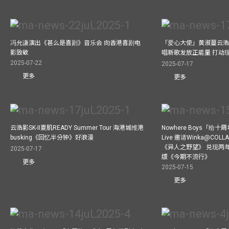
冯允谦演出《甚么是喜剧》音乐会 向香港喜剧电
「爱心大使」黄淑蔓云浩
影致敬
唱新歌发放正能量 打动
2025-07-22
2025-07-17
更多
更多
云浩影SK-II夏肌READY Summer Tour 海港城维港
Nowhere Boys「给
busking《回忆半分钟》好浪漫
Live 邀请Winka@CO
《异人之野望》 兑现两
2025-07-17
版《今期不流行》
更多
2025-07-15
更多