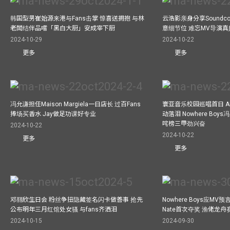
韩国型男崔始源来港与Fans击掌 惊喜送拥抱 与林
云浩影亲身分享Soundc
老闆结伴品嚐「黑白大厨」安成宰下厨
意细节位 难忘MV导演
2024-10-29
2024-10-22
更多
更多
冯允谦担任Maison Margiela一日店长 过百Fans
寰亚音乐校园巡唱首日 A
捧场买香水 Jay做足功课好专业
动落泪 Nowhere Bo
咤榜三甲劲兴奋
2024-10-22
2024-10-22
更多
更多
邓丽欣生日会 粉丝争扭隐藏签名闪卡做善事 抢先
Nowhere Boys应M
公布明年三月红馆处女骚 与fans齐洒泪
Nate首次夺奖 渔佬龙
2024-10-15
2024-09-30