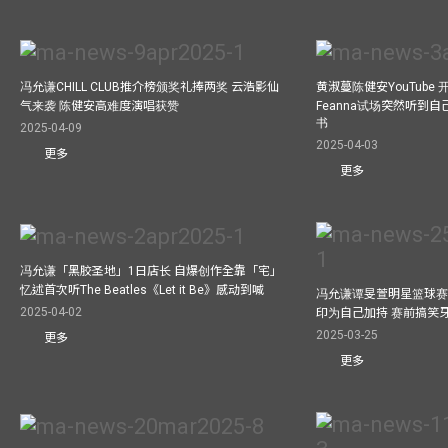
冯允谦CHILL CLUB推介榜颁奖礼捧两奖 云浩影仙
黄淑蔓陈健安YouTube 开
气来袭 陈健安高难度演唱获赞
Feanna试场突然听到
书
2025-04-09
2025-04-03
更多
更多
冯允谦「黑胶圣地」1日店长 自爆创作全靠「宅」
忆述首次听The Beatles《Let it Be》感动到喊
冯允谦谭旻萱明星篮球赛 
2025-04-02
印为自己加持 赛前搞笑
2025-03-25
更多
更多