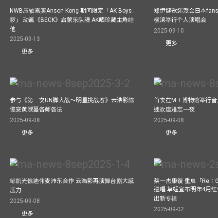
NWB压轴嘉宾Anson Kong 期间限定「AK Boys
郑伊健歌迷聚会日本fans
啰」 动画《BECK》启蒙乐队魂 AK晒珍藏主角结
横滨举行个人演唱会
他
2025-09-10
2025-09-13
更多
更多
参与《第一次UN脚大战～明星挑战赛》云浩影陈
首次在M＋博物馆举行音乐会
健安黄淑蔓各师各法
迷欢度难忘一夜
2025-09-08
2025-09-08
更多
更多
邹凯光馀迪伟麦沛东合作 云浩影再演舞台剧大感
蔡一杰康復 重启「Re：G
巡唱 草蜢宣布明年4月红
压力
出新专辑
2025-09-08
2025-09-02
更多