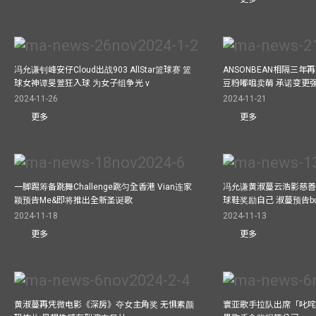
冯允谦钊峰安仔Cloud出战903 AllStar篮球赛 篮
ANSONBEAN相隔三
球女神谭旻萱狂入球 为女子组争光 v
豆粉嘟咀卖萌 承诺变更
2024-11-26
2024-11-21
更多
更多
一脚踢筹备跳舞Challenge跳匀全香港 Vian连家
冯允谦黄淑蔓云浩影慈善活
颖预告Me&即将推出全新圣诞歌
球鞋奖励自己 淑蔓预告bus
2024-11-18
2024-11-13
更多
更多
黄淑蔓再凭微电影《深房》夺女主角奖 无惧素颜
寰亚歌手拉队出席「叱咤