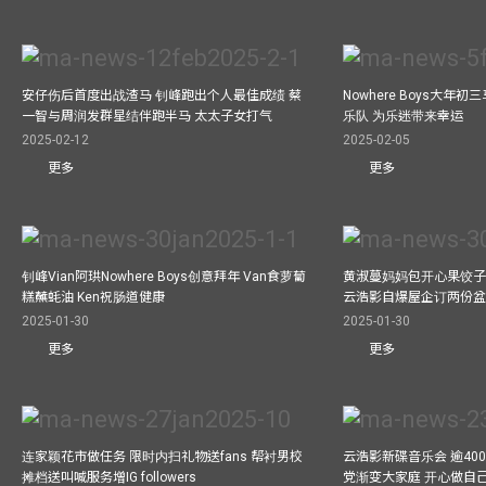
安仔伤后首度出战渣马 钊峰跑出个人最佳成绩 蔡
Nowhere Boys大年
一智与周润发群星结伴跑半马 太太子女打气
乐队 为乐迷带来幸运
2025-02-12
2025-02-05
更多
更多
钊峰Vian阿珙Nowhere Boys创意拜年 Van食萝蔔
黄淑蔓妈妈包开心果饺子 
糕蘸蚝油 Ken祝肠道健康
云浩影自爆屋企订两份盆
2025-01-30
2025-01-30
更多
更多
连家颖花市做任务 限时内扫礼物送fans 帮衬男校
云浩影新碟音乐会 逾40
摊档送叫喊服务增IG followers
党渐变大家庭 开心做自