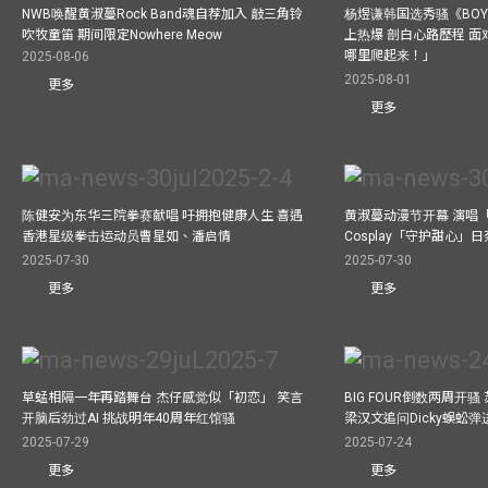
NWB唤醒黄淑蔓Rock Band魂自荐加入 敲三角铃
杨煜谦韩国选秀骚《BOYS 
吹牧童笛 期间限定Nowhere Meow
上热爆 剖白心路歷程 
哪里爬起来！」
2025-08-06
2025-08-01
更多
更多
陈健安为东华三院拳赛献唱 吁拥抱健康人生 喜遇
黄淑蔓动漫节开幕 演唱
香港星级拳击运动员曹星如、潘启情
Cosplay「守护甜心」
2025-07-30
2025-07-30
更多
更多
草蜢相隔一年再踏舞台 杰仔感觉似「初恋」 笑言
BIG FOUR倒数两周开
开脑后劲过AI 挑战明年40周年红馆骚
梁汉文追问Dicky蜈蚣
2025-07-29
2025-07-24
更多
更多