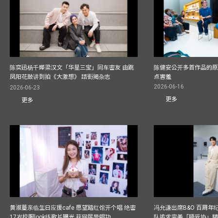
陈奕迅杨千嬅梁汉文「华星三宝」同车密友 由跳
陈健安公开多首作品的原始
凤阳花鼓讲到拍《大激想》 踎街揭杂志
点害羞
2026-06-16
2026-06-23
更多
更多
黄淑蔓亲临生日应援cafe 愿望踏红馆开个唱 绝密
冯允谦出席B&O 百周年
17岁校服look练歌片曝光 获网民赞唱功
队追求完美「唔妥协」