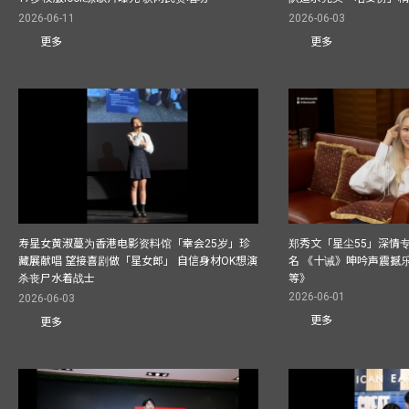
2026-06-11
2026-06-03
更多
更多
寿星女黄淑蔓为香港电影资料馆「幸会25岁」珍
郑秀文「星尘55」深情
藏展献唱 望接喜剧做「星女郎」 自信身材OK想演
名 《十诫》呻吟声震撼乐坛
杀丧尸水着战士
等》
2026-06-01
2026-06-03
更多
更多