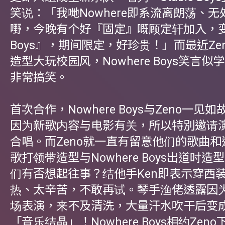
笑说：「我哋Nowhere即系流离朗荡、
嘢，今晚有个好『固定』嘅顾定轩加入，变成『
Boys』，期间限定，好珍贵！」而最近Ze
造型大玩校园风，Nowhere Boys笑言
非常搞笑。
首次合作，Nowhere Boys与Zeno一见如
因为新歌内容与电影有关，所以特別邀请演
合唱。而Zeno就一直有留意他们的歌曲
歌打领带造型与Nowhere Boys出道时
们有否想起往事？结他手Ken即表示穿西装
热、太辛苦，不敢再试。琴手渔佬透露因
场表演，来不及清洗，大量汗水吹干后变
「音乐结晶」！Nowhere Boys相约Zen