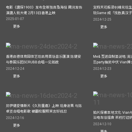
电影《唐探1900》发布全新预告及海报 周润发饰
宠粉天花板梁钊峰兑现生
演唐人街大佬 2月13日香港上映
玩Game 成「找数真汉
2025-01-07
2024-12-25
更多
更多
香港启德体育园体艺馆启用首场音乐匯演 陈健安
Me& 互送自制圣诞咭 
与泰国乐团SCRUBB合唱一见如故
忘party抽奖中伏 Via
2024-12-24
2024-12-23
更多
更多
郑伊健爱情新片《久別重逢》上映 现身谢票 与陈
卓贤合唱电影歌 被翻校服照笑言好残忍
拍片探索本地文化 Vian与外
沿电车缐搵食 茶档打边
2024-12-16
2024-12-10
更多
更多