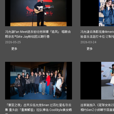
冯允谦Fan Meet送亲签结他冧爆「追风」 唱歌合
冯允谦云浩影现身America
照录志气bite Jay盼组团义跑行善
验音乐主题打卡位 订制
2026-05-25
2026-03-24
更多
更多
「寰亚之夜」古天乐伍允龙Brian 过百红星名导云
连家颖加入《足球女将2
集 重头剧「重案解密」拉队捧场 CoolStyle美女晒
相约GenZ小师睇节目直