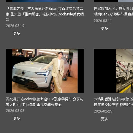
「寰亚之夜」古天乐伍允龙Brian 过百红星名导云
连家颖加入《足球女将2
集 重头剧「重案解密」拉队捧场 CoolStyle美女晒
相约GenZ小师睇节目直
冷
2026-03-11
2026-03-19
更多
更多
冯允谦开箱Volvo旗舰七座SUV及豪华房车 分享与
云浩影香港结婚节表演 
家人Road Trip点滴 重视空间与安全
搞笑撩交嗌应节 获网民
2026-03-08
2026-02-25
更多
更多