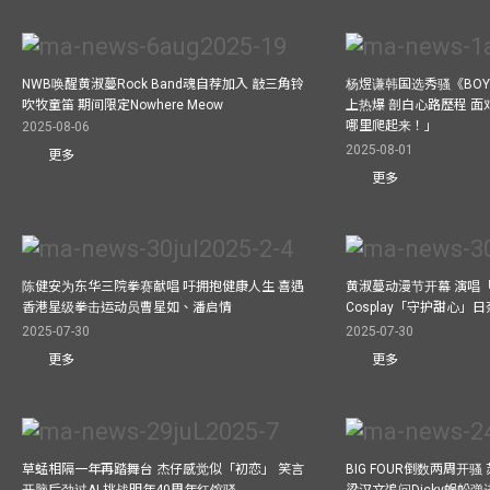
NWB唤醒黄淑蔓Rock Band魂自荐加入 敲三角铃
杨煜谦韩国选秀骚《BOYS 
吹牧童笛 期间限定Nowhere Meow
上热爆 剖白心路歷程 
哪里爬起来！」
2025-08-06
2025-08-01
更多
更多
陈健安为东华三院拳赛献唱 吁拥抱健康人生 喜遇
黄淑蔓动漫节开幕 演唱
香港星级拳击运动员曹星如、潘启情
Cosplay「守护甜心」
2025-07-30
2025-07-30
更多
更多
草蜢相隔一年再踏舞台 杰仔感觉似「初恋」 笑言
BIG FOUR倒数两周开
开脑后劲过AI 挑战明年40周年红馆骚
梁汉文追问Dicky蜈蚣