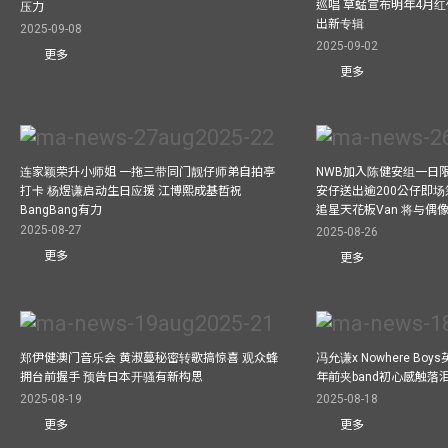
巡唱 草蜢宣布明年4月红
压力
出新专辑
2025-09-08
2025-09-02
更多
更多
连家颖荣升小师姐 一拖三带同门靓仔师弟自拍亭
NWB加入陈健安组一日限定乐
打卡 杨煜谦启动生日应援 江博熙成基哲祝
安仔送出逾200公仔即场
BangBang有力
追星天花板Van 将与
2025-08-27
2025-08-26
更多
更多
郑伊健澳门音乐会 黄淑蔓秘密转歌搞惊喜 观众蜂
冯允谦x Nowhere Bo
拥台前握手 预告日本开骚有新构思
年前夹band初心感触落
2025-08-19
2025-08-18
更多
更多