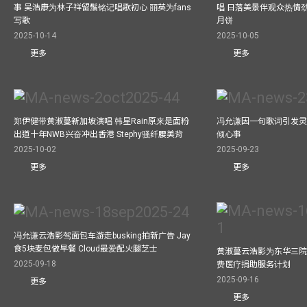
事 吴浩康为林子祥留鬚铭记唱歌初心 丽英为fans
唱 日落美景伴观众热情
写歌
月饼
2025-10-14
2025-10-05
更多
更多
郑伊健带黄淑蔓新加坡演唱 韩星Rain原来是面粉
冯允谦因一句歌词引发灵感
出道十年NWB兴奋冲出香港 Stephy骚纤腰美背
倾心事
2025-10-02
2025-09-23
更多
更多
冯允谦云浩影驾面包车游走busking拍新广告 Jay
食5块麦包做早餐 Cloud最爱配火腿芝士
黄淑蔓云浩影为东华三院
2025-09-18
费医疗捐助服务计划
2025-09-16
更多
更多