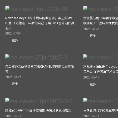
Nowhere Boys「给十周年的概念店」神还原MV
黄淑蔓出道10年首个歌迷聚
邮局 代寄信给一年后的自己 专属1on1音乐治疗身
歌爆喊：「没咗你哋我
心灵
2025-06-26
2025-07-04
更多
更多
天后郑秀文型格惊喜亮相CHANEL腕錶诞生周年派
冯允谦 x 法国歌手Joyce
对
音乐会 促进港法艺术交
2025-06-25
2025-06-17
更多
更多
陈健安lululemon活动做瑜伽 深情分享感动嘉宾
云浩影澳门笨猪跳宣布8
2025-06-11
2025-06-11