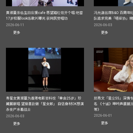
黄淑蔓亲临生日应援cafe 愿望踏红馆开个唱 绝密
冯允谦出席B&O 百周年
17岁校服look练歌片曝光 获网民赞唱功
队追求完美「唔妥协」
2026-06-11
2026-06-03
更多
更多
寿星女黄淑蔓为香港电影资料馆「幸会25岁」珍
郑秀文「星尘55」深情
藏展献唱 望接喜剧做「星女郎」 自信身材OK想演
名 《十诫》呻吟声震撼乐坛
杀丧尸水着战士
等》
2026-06-01
2026-06-03
更多
更多