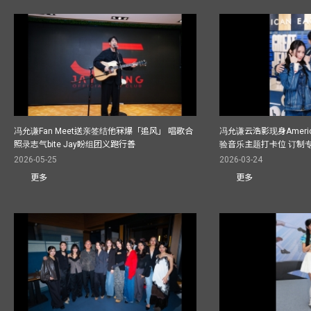
冯允谦Fan Meet送亲签结他冧爆「追风」 唱歌合
冯允谦云浩影现身America
照录志气bite Jay盼组团义跑行善
验音乐主题打卡位 订制
2026-05-25
2026-03-24
更多
更多