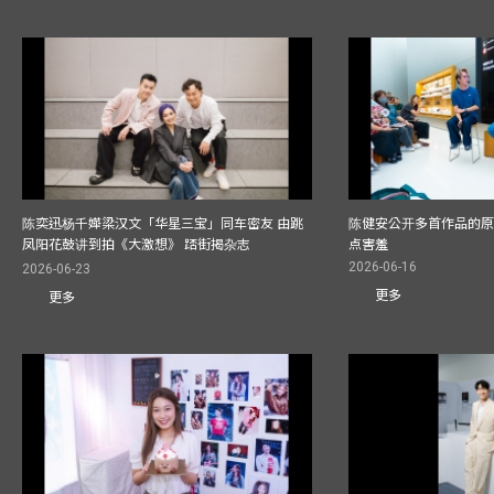
陈奕迅杨千嬅梁汉文「华星三宝」同车密友 由跳
陈健安公开多首作品的原始
凤阳花鼓讲到拍《大激想》 踎街揭杂志
点害羞
2026-06-16
2026-06-23
更多
更多