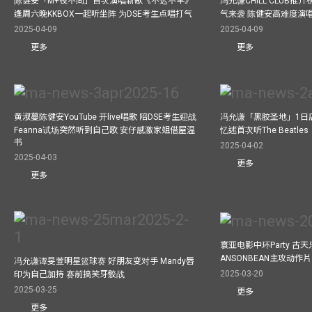
陈健安「M+夜不同」首次演唱新歌《不迟不早》
冯允谦CHILL CLUB
逢周六晚KKBOX一起听坐阵 为DSE考生点唱打气
气来袭 陈健安高难度演
2025-04-09
2025-04-09
更多
更多
黄淑蔓陈健安YouTube 开live唱歌 陪DSE考生迎战
冯允谦「黑胶圣地」1日
Feanna试场突然听到自己歌 安仔感激家姐借屋温
忆述首次听The Beatles
书
2025-04-02
2025-04-03
更多
更多
寰亚电影中环Party 古天
ANSONBEAN主攻动作片 
冯允谦谭旻萱明星篮球赛 好朋友变对手 Mandy唇
2025-03-20
印为自己加持 赛前搞笑牙骹战
2025-03-25
更多
更多