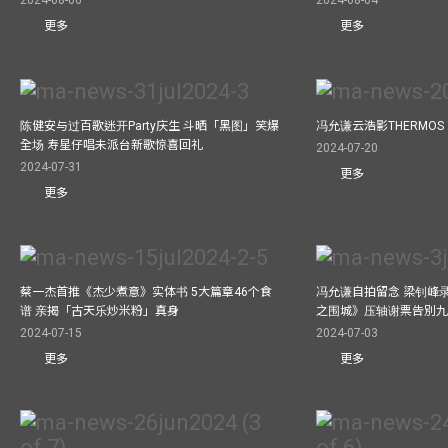
更多
更多
陈健安与过百歌迷开Party庆生 斗晒「黑图」笑爆
冯允谦云浩影THERMOS
全场 寿星仔唱未派台新歌惊喜回礼
2024-07-20
2024-07-31
更多
更多
蔡一杰首推《杰少煮意》实体书 5大篇章46个食
冯允谦自拍留念 梁钊峰录影C
谱 亲揭「古天乐炒米粉」真身
之围城》压轴谢票告別
2024-07-15
2024-07-03
更多
更多