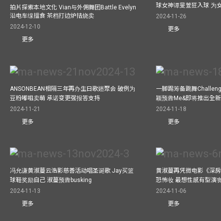
球女神谭旻萱狂入球 为女
拍片探索本地文化 Vian与外佣舞团Battle Evelyn
沿电车缐搵食 茶档打边炉拮烧卖
2024-11-26
2024-12-10
更多
更多
ANSONBEAN相隔三年再办生日歌迷聚会 破例为
一脚踢筹备跳舞Challen
豆粉嘟咀卖萌 承诺变更强报答支持
颖预告Me&即将推出全
2024-11-21
2024-11-18
更多
更多
冯允谦黄淑蔓云浩影慈善活动唱圣诞歌 Jay买篮
黄淑蔓再凭微电影《深房
球鞋奖励自己 淑蔓预告busking
恐怖妆 最想性感有型演
2024-11-13
2024-11-06
更多
更多