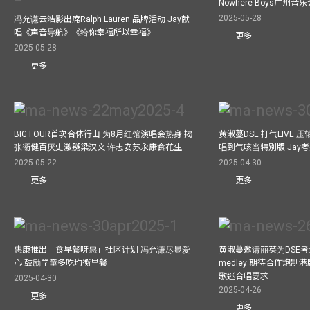
Nowhere Boys广州
2025-05-28
冯允谦云浩影出席Ralph Lauren 品牌活动 Jay献
唱《声音导航》《给你幸福所以幸福》
更多
2025-05-28
更多
BIG FOUR首次合体行山 为8月红馆演唱会热身 揭
黄淑蔓DSE 打气LIVE
张衞健百厌史激嬲梁汉文 许志安苏永康食花生
唱到气咳当特別版 Jay
2025-05-22
2025-04-30
更多
更多
惠康推出「食早餐呀惠」社区计划 冯允谦尽显爱
黄淑蔓邀请丽英为DSE考
心 鼓励学童多吃均衡早餐
medley 期待合作炮制港
歌迷合唱要求
2025-04-30
2025-04-26
更多
更多