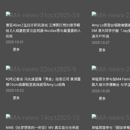
寰亚4GenZ生日开趴玩游戏 江博熙打甩刘俊亨眼
Amy Lo首登台唱歌被
镜 E人成基哲变话题机器 Nicolas愿与最重要的人
DM 浸大同学仔破「Ja
庆祝
谦开户外骚
2025-10-31
2025-10-27
更多
更多
叱咤记者会 冯允谦望攞「男金」报答公司 黄淑蔓
草蜢首次参与加MA Family 
撑10cm高跟鞋变高妹感受Amy Lo视角
跳入城大炸爆舞台 与学
2025-10-22
2025-10-20
更多
更多
NWB《给梦想家的一封信》MV 真实音乐传承故
草蜢首度参与「超级草莓