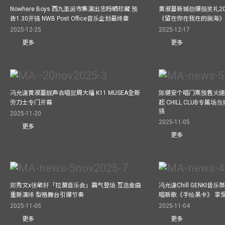
Nowhere Boys 西九圣诞市集演出忠粉晒珍藏 预
黄淑蔓新城劲爆颁奖礼20
告1.30开骚 NWB Post Office音乐企划最终章
《留在你在我在的脑海
2025-12-25
2025-12-17
更多
更多
冯允谦黄淑蔓靓声合唱贺周大福 K11 MUSEA全新
陈健安个唱门票预售火
劳力士专门开幕
起 CHILL CLUB专属
骚
2025-11-20
2025-11-05
更多
更多
郑秀文x张敬轩「拉濶音乐会」霸气登场 互选金曲
冯允谦Chill GENKI音
重新演绎 型格舞台引爆节奏
唱新歌《手绘黑卡》 享
2025-11-05
2025-11-04
更多
更多