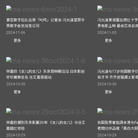
寰亚歌手拉队出席「叱咤」记者会 冯允谦望首夺
冯允谦黄淑蔓出席红十字会
男歌手金奖报答公司
男电影上映 最难忘将剧
2024-11-06
2024-11-03
更多
更多
林嘉欣《女儿的女儿》东京首映眼湿湿 日本影迷
冯允谦与17岁韩国歌手GY
带珍藏索签名 张艾嘉很感动
有才华 齐齐摆猫甫士影
2024-10-30
2024-10-30
更多
更多
林嘉欣濶別东京影展20年 《女儿的女儿》与张艾
韩国型男崔始源来港与Fa
嘉踏红地毯
老闆结伴品嚐「黑白大
2024-10-29
2024-10-29