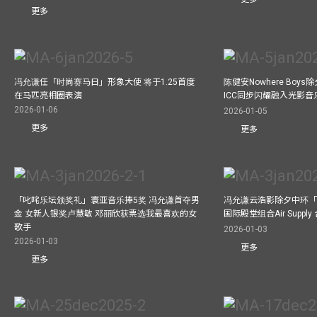
更多
冯允谦任「时尚赛马日」形象大使 将于1.25首度
陈健安Nowhere Boy
在马匹亮相圈表演
ICC同步闪耀融入光影音
2026-01-06
2026-01-05
更多
更多
「叱咤乐坛颁奖礼」寰亚音乐捧5奖 冯允谦首夺男
冯允谦云浩影除夕中环「
金 女新人银奖卢慧敏 邓丽欣获票选我最喜欢的女
国际殿堂组合Air Suppl
歌手
2026-01-03
2026-01-03
更多
更多