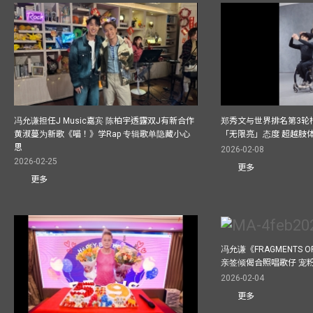
冯允谦担任J Music嘉宾 陈柏宇透露双J有新合作
郑秀文与世界排名第3轮
黄淑蔓为新歌《喵！》学Rap 专辑歌单隐藏小心
「无限亮」态度 超越肢
思
2026-02-08
2026-02-25
更多
更多
冯允谦《FRAGMENTS O
亲签倾偈合照唱歌仔 宠粉
2026-02-04
更多