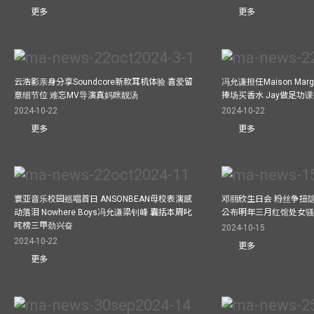
更多
更多
云浩影亲身分享Soundcore新款耳机体验 喜爱留
冯允谦担任Maison Marg
意细节位 难忘MV导演真妈咪靓汤
捧场买香水 Jay做足功
2024-10-22
2024-10-22
更多
更多
寰亚音乐校园巡唱首日 ANSONBEAN母校表演感
邓丽欣生日会 粉丝争扭
动落泪 Nowhere Boys冯允谦梁钊峰 囊括本周叱
公布明年三月红馆处女骚 
咤榜三甲劲兴奋
2024-10-15
2024-10-22
更多
更多