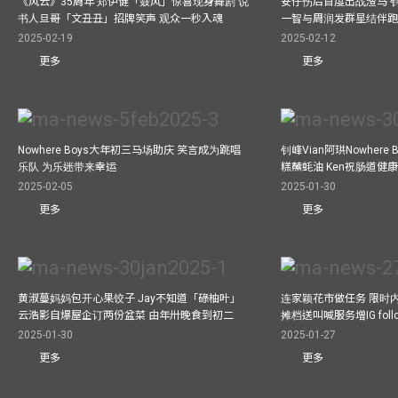
《风云》35周年 郑伊健「聂风」惊喜现身舞剧 说
安仔伤后首度出战渣马 
书人旦哥「文丑丑」招牌笑声 观众一秒入魂
一智与周润发群星结伴跑
2025-02-19
2025-02-12
更多
更多
Nowhere Boys大年初三马场助庆 笑言成为跳唱
钊峰Vian阿珙Nowhere
乐队 为乐迷带来幸运
糕蘸蚝油 Ken祝肠道健
2025-02-05
2025-01-30
更多
更多
黄淑蔓妈妈包开心果饺子 Jay不知道「碌柚叶」
连家颖花市做任务 限时内
云浩影自爆屋企订两份盆菜 由年卅晚食到初二
摊档送叫喊服务增IG follo
2025-01-30
2025-01-27
更多
更多