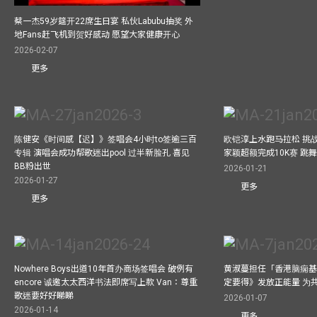
蔡一杰59岁筵开22席生日宴 私伙Labubu抽奖 外
地Fans赶飞机到贺好感动 愿望大家健康开心
2026-02-07
更多
陈健安《时间感【迟】》签唱会4小时to签逾三百
欧铠淳上水跑马拉松 挑
专辑 演唱会成功帮歌迷出pool 过半新脸孔 喜见
家颖超额完成10K赛 跳
BB粉出世
2026-01-21
2026-01-27
更多
更多
Nowhere Boys出道10年首办商场签唱会 破例有
黄淑蔓担任「香港脑痫基
encore 诚邀太太西洋书法即席写上款 Van：尊重
定要得》发放正能量 为
歌迷要好好睇睇
2026-01-07
2026-01-14
更多