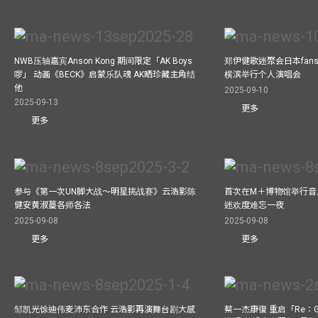
NWB压轴嘉宾Anson Kong 期间限定「AK Boys
郑伊健歌迷聚会日本fans
啰」 动画《BECK》启蒙乐队魂 AK晒珍藏主角结
横滨举行个人演唱会
他
2025-09-10
2025-09-13
更多
更多
参与《第一次UN脚大战～明星挑战赛》云浩影陈
首次在M＋博物馆举行音乐会
健安黄淑蔓各师各法
迷欢度难忘一夜
2025-09-08
2025-09-08
更多
更多
邹凯光馀迪伟麦沛东合作 云浩影再演舞台剧大感
蔡一杰康復 重启「Re：G