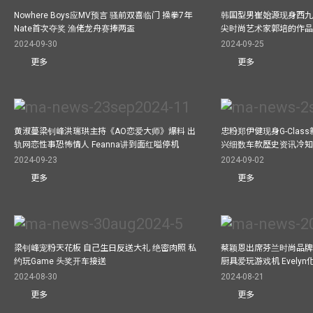
Nowhere Boys应MV预言 骚前双喜临门 操拳7年
韩国型男崔始源现身西九
Nate首次夺奖 渔佬龙舟赛捧两盃
尖时尚艺术家郭培的作
2024-09-30
2024-09-25
更多
更多
黄淑蔓梁钊峰洪瑞珙主持《AO恋爱大师》爆料 出
忠粉郑伊健现身G-Clas
轨网恋性事恐怖情人 Feanna讲到面红嗌停机
兴细数车款歷史资讯冷知
2024-09-23
2024-09-02
更多
更多
梁钊峰宠粉天花板 自己生日反送大礼 绝密肉照 私
蔡颖恩出席芬兰时尚品牌Ma
约玩Game 头奖开车接送
厨具爱玩游戏机 Evely
2024-08-30
2024-08-21
更多
更多