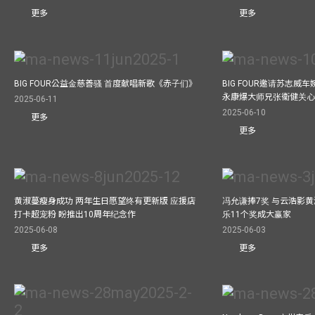
更多
更多
BIG FOUR公益⾦慈善骚 ⾸度献唱新歌《赤⼦们》
BIG FOUR邀请苏志威
永康爆大师兄张衞健关
2025-06-11
2025-06-10
更多
更多
黄淑蔓瘦身成功 两年生日愿望终有更新版 应援店
冯允谦捧7奖 与云浩影
打卡超宠粉 盼推出10周年纪念作
乐11个奖成大赢家
2025-06-08
2025-06-03
更多
更多