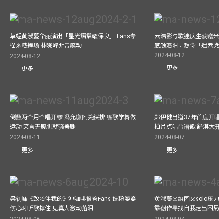
草蜢黄淑蔓华丽演出「星光熠熠耀保良」 Fans专
云浩影与歌迷庆生获赠米
程来港捧场 林晓峰非常感动
感触落泪：想令「迷云
2024-08-12
2024-08-12
更多
更多
倒数两个月个唱开锣 冯允谦闭关綵排 练歌学舞做
郑伊健出道37年首度开唱
运动 笑言无腹肌就骚美腿
拍片点唱台语歌 舒淇大
2024-08-11
2024-08-07
更多
更多
梁钊峰《致陪伴我的》沖咖啡报答Fans 铁粉婆婆
黄淑蔓又组团又solo压
伤心时听歌撑住 见真人激动落泪
靠创作寻找自我走出困
2024-08-06
2024-08-04