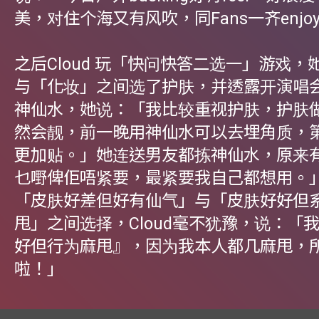
美，对住个海又有风吹，同Fans一齐enjo
之后Cloud 玩「快问快答二选一」游戏，
与「化妆」之间选了护肤，并透露开演唱
神仙水，她说：「我比较重视护肤，护肤
然会靓，前一晚用神仙水可以去埋角质，
更加贴。」她连送男友都拣神仙水，原来
乜嘢俾佢唔紧要，最紧要我自己都想用。
「皮肤好差但好有仙气」与「皮肤好好但
甩」之间选择，Cloud毫不犹豫，说：「
好但行为麻甩』，因为我本人都几麻甩，
啦！」