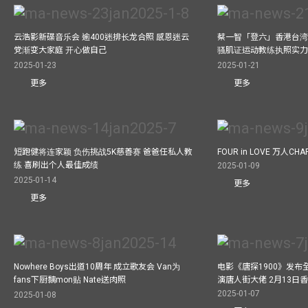
云浩影新碟音乐会 逾400迷排长龙合照 感恩迷云
蔡一智「登六」香港台湾生
党渐变大家庭 开心做自己
骚肌证运动教练执照实力
2025-01-23
2025-01-21
更多
更多
短跑健将连家颖 负伤挑战5K慈善赛 爸爸任私人教
FOUR in LOVE 万人CHAR
练 喜刷出个人最佳成绩
2025-01-09
2025-01-14
更多
更多
Nowhere Boys出道10周年 成立歌友会 Van为
电影《唐探1900》发布
fans下厨黐mon贴 Nate送肉照
演唐人街大佬 2月13日
2025-01-07
2025-01-08