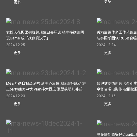
更多
更多
宠粉天花板梁钊峰兑现生日会承诺 揸车接送组团
香港启德体育园体艺馆启
玩Game 成「找数真汉子」
与泰国乐团SCRUBB合
2024-12-25
2024-12-24
更多
更多
Me& 互送自制圣诞咭 满满心思情话绵绵好感动 难
郑伊健爱情新片《久別重
忘party抽奖中伏 Vian捧大西瓜 淑蔓获婴儿补药
卓贤合唱电影歌 被翻校
2024-12-23
2024-12-16
更多
更多
冯允谦钊峰安仔Cloud出战9