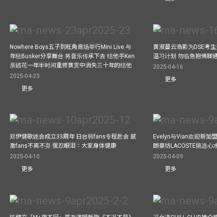
Nowhere Boys五子到旺角商场举行Mini Live 与
黄淑蔓云浩影为DSE考生开
年轻Busker分享舞台 将音乐传承下去 结他手Ken
温习计划 勿临急抱佛脚
亲述花一年半时间重修黄贯中消失三十年的结他
2025-04-16
2025-04-23
更多
更多
郑伊健歌迷会成立33周年 日台韩fans专程赴会 感
Evelyn与Vian欢迎
激fans不离不弃 强忍眼泪：大家身体健康
朗豪坊LACOSTE挑选心
2025-04-10
2025-04-09
更多
更多