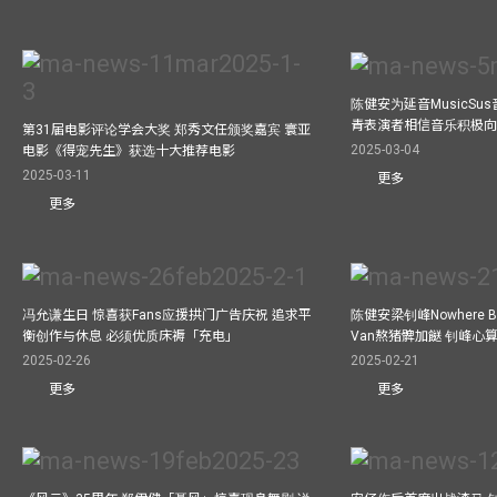
陈健安为延音MusicSu
青表演者相信音乐积极
第31届电影评论学会大奖 郑秀文任颁奖嘉宾 寰亚
2025-03-04
电影《得宠先生》获选十大推荐电影
2025-03-11
更多
更多
冯允谦生日 惊喜获Fans应援拱门广告庆祝 追求平
陈健安梁钊峰Nowhere 
衡创作与休息 必须优质床褥「充电」
Van熬猪髀加餸 钊峰心
2025-02-26
2025-02-21
更多
更多