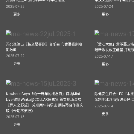
2025-07-29
2025-07-24
更多
更多
冯允谦演出《甚么是喜剧》音乐会 向香港喜剧电
「爱心大使」黄淑蔓云浩
影致敬
唱新歌发放正能量 打动
2025-07-22
2025-07-17
更多
更多
Nowhere Boys「给十周年的概念店」首场Mini
陈健安生日会+ FC「本
Live 邀请Winka@COLLAR任嘉宾 首次现场合唱
亲制刨冰派海报送公仔 
《异人之野望》 兑现两年前承诺 期待再合作喜庆
2025-07-14
版《今期不流行》
更多
2025-07-15
更多