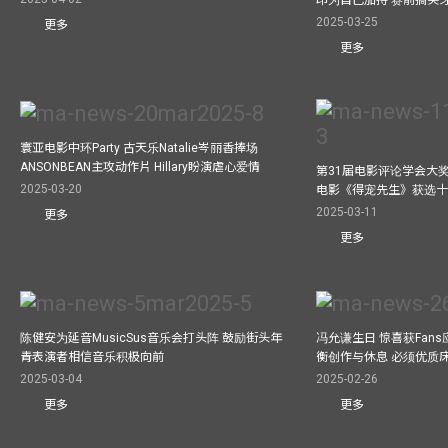
2025-03-25
更多
更多
寰亚电影中环Party 古天乐Natalie岑丽香捧场
ANSONBEAN主攻动作片 Hillary盼演虐心爱情
第31届电影评论学会大奖
2025-03-20
电影《得宠先生》获选
2025-03-11
更多
更多
陈健安为延音MusicSus音乐会打头阵 鼓励街头年
冯允谦生日 惊喜获Fan
青表演者相信音乐积极向前
衡创作与休息 必须优质
2025-03-04
2025-02-26
更多
更多