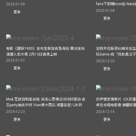
fans下厨黐mon贴 Nat
2025-01-09
2025-01-08
更多
更多
电影《唐探1900》发布全新预告及海报 周润发饰
宠粉天花板梁钊峰兑现生
演唐人街大佬 2月13日香港上映
玩Game 成「找数真汉
2025-01-07
2024-12-25
更多
更多
Me& 互送自制圣诞咭 满满心思情话绵绵好感动 难
郑伊健爱情新片《久別重
忘party抽奖中伏 Vian捧大西瓜 淑蔓获婴儿补药
卓贤合唱电影歌 被翻校
2024-12-23
2024-12-16
更多
更多