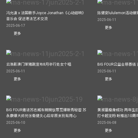
冯允谦 x 法国歌手Joyce Jonathan《心动迴响》
陈健安lululemon活
音乐会 促进港法艺术交流
2025-06-11
2025-06-17
更多
更多
云浩影澳门笨猪跳宣布8月举行处女个唱
BIG FOUR公益⾦慈善
2025-06-11
2025-06-11
更多
更多
BIG FOUR邀请苏志威车婉婉饭聚互爆新秀秘密 苏
黄淑蔓瘦身成功 两年生
永康爆大师兄张衞健关心后辈原来別有用心
打卡超宠粉 盼推出10周
2025-06-10
2025-06-08
更多
更多