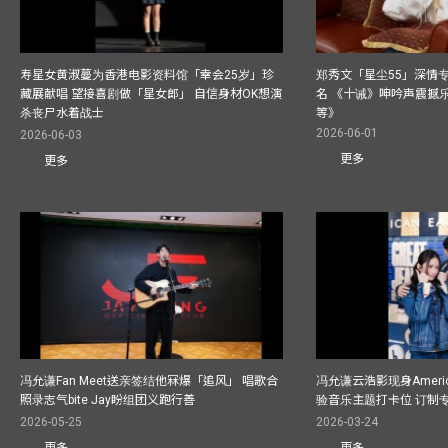
寿星女黄淑蔓为香港电影资料馆「幸会25岁」珍
郑秀文「星尘55」深情
藏展献唱 望接喜剧做「星女郎」 自信身材OK想演
名 《十诫》呻吟声震撼乐坛
杀丧尸水着战士
等》
2026-06-01
2026-06-03
更多
更多
冯允谦Fan Meet送亲签结他冧爆「追风」 唱歌合
冯允谦云浩影现身America
照录志气bite Jay盼组团义跑行善
验音乐主题打卡位 订制
2026-05-25
2026-03-24