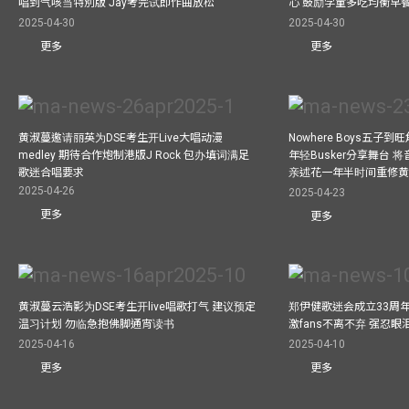
唱到气咳当特別版 Jay考完试即作曲放松
心 鼓励学童多吃均衡早
2025-04-30
2025-04-30
更多
更多
黄淑蔓邀请丽英为DSE考生开Live大唱动漫
Nowhere Boys五子到旺
medley 期待合作炮制港版J Rock 包办填词满足
年轻Busker分享舞台 
歌迷合唱要求
亲述花一年半时间重修
2025-04-26
2025-04-23
更多
更多
黄淑蔓云浩影为DSE考生开live唱歌打气 建议预定
郑伊健歌迷会成立33周年 
温习计划 勿临急抱佛脚通宵读书
激fans不离不弃 强忍
2025-04-16
2025-04-10
更多
更多