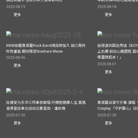
2025-08-19
2025-08-18
更多
更多
NWB唤醒黄淑蔓Rock Band魂自荐加入 敲三角铃
杨煜谦韩国选秀骚《BOYS 
吹牧童笛 期间限定Nowhere Meow
上热爆 剖白心路歷程 
哪里爬起来！」
2025-08-06
2025-08-01
更多
更多
陈健安为东华三院拳赛献唱 吁拥抱健康人生 喜遇
黄淑蔓动漫节开幕 演唱
香港星级拳击运动员曹星如、潘启情
Cosplay「守护甜心」
2025-07-30
2025-07-30
更多
更多