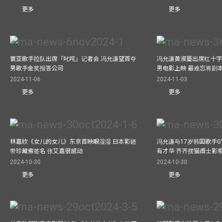
更多
更多
寰亚歌手拉队出席「叱咤」记者会 冯允谦望首夺
冯允谦黄淑蔓出席红十字会
男歌手金奖报答公司
男电影上映 最难忘将剧
2024-11-06
2024-11-03
更多
更多
林嘉欣《女儿的女儿》东京首映眼湿湿 日本影迷
冯允谦与17岁韩国歌手GY
带珍藏索签名 张艾嘉很感动
有才华 齐齐摆猫甫士影
2024-10-30
2024-10-30
更多
更多