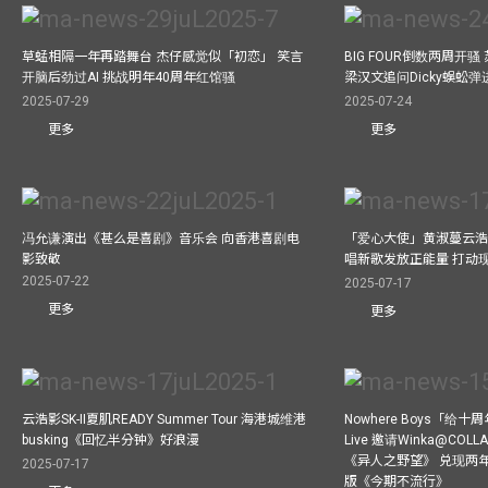
草蜢相隔一年再踏舞台 杰仔感觉似「初恋」 笑言
BIG FOUR倒数两周开
开脑后劲过AI 挑战明年40周年红馆骚
梁汉文追问Dicky蜈蚣
2025-07-29
2025-07-24
更多
更多
冯允谦演出《甚么是喜剧》音乐会 向香港喜剧电
「爱心大使」黄淑蔓云浩
影致敬
唱新歌发放正能量 打动
2025-07-22
2025-07-17
更多
更多
云浩影SK-II夏肌READY Summer Tour 海港城维港
Nowhere Boys「给
busking《回忆半分钟》好浪漫
Live 邀请Winka@CO
《异人之野望》 兑现两
2025-07-17
版《今期不流行》