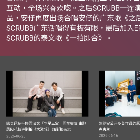
互动，全场兴奋欢唿。之后SCRUBB一连
品，安仔再度出场合唱安仔的广东歌《之
SCRUBB广东话唱得有板有眼，最后加入ER
SCRUBB的泰文歌《一拍即合》。
陈奕迅杨千嬅梁汉文「华星三宝」同车密友 由跳
陈健安公开多首作品的原始
凤阳花鼓讲到拍《大激想》 踎街揭杂志
点害羞
2026-06-16
2026-06-23