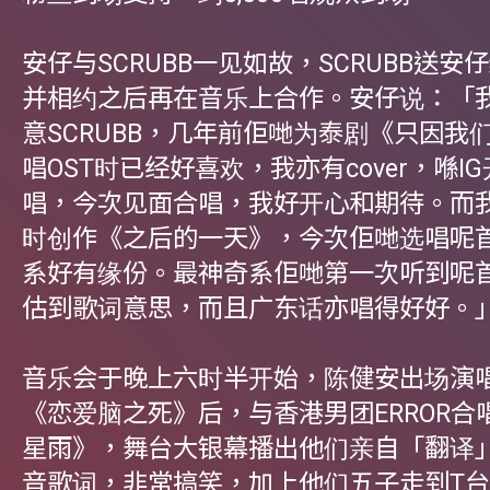
安仔与SCRUBB一见如故，SCRUBB送安仔
并相约之后再在音乐上合作。安仔说：「
意SCRUBB，几年前佢哋为泰剧《只因我
唱OST时已经好喜欢，我亦有cover，喺IG开
唱，今次见面合唱，我好开心和期待。而
时创作《之后的一天》，今次佢哋选唱呢
系好有缘份。最神奇系佢哋第一次听到呢
估到歌词意思，而且广东话亦唱得好好。
音乐会于晚上六时半开始，陈健安出场演
《恋爱脑之死》后，与香港男团ERROR合
星雨》，舞台大银幕播出他们亲自「翻译
音歌词，非常搞笑，加上他们五子走到T