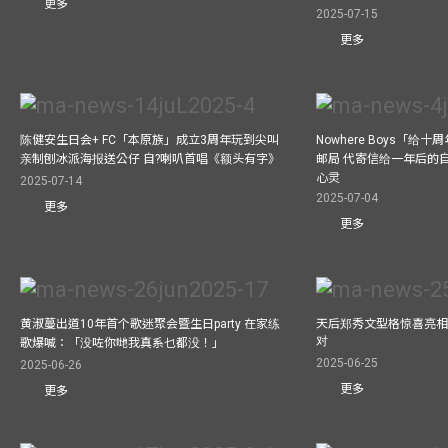
更多
2025-07-15
更多
陈健安生日会+ FC「本原族」成立3周年玩到尖叫
Nowhere Boys「给
亲制刨冰派海报送公仔 自?喇叭首唱《额头有字》
邮局 代寄信给一年后的自
心灵
2025-07-14
2025-07-04
更多
更多
黄淑蔓出道10年首个歌迷聚会暨生日party 在家练
天后郑秀文型格惊喜亮相C
对
歌爆喊：「没咗你哋我真系乜都没！」
2025-06-25
2025-06-26
更多
更多