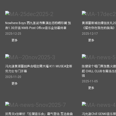
Nowhere Boys 西九圣诞市集演出忠粉晒珍藏 预
黄淑蔓新城劲爆颁奖礼20
告1.30开骚 NWB Post Office音乐企划最终章
《留在你在我在的脑海
2025-12-25
2025-12-17
更多
更多
冯允谦黄淑蔓靓声合唱贺周大福 K11 MUSEA全新
陈健安个唱门票预售火
劳力士专门开幕
起 CHILL CLUB专属
骚
2025-11-20
2025-11-05
更多
更多
郑秀文x张敬轩「拉濶音乐会」霸气登场 互选金曲
冯允谦Chill GENKI音