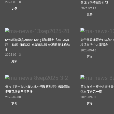
2025-09-18
费医疗捐助服务计划
2025-09-16
更多
更多
NWB压轴嘉宾Anson Kong 期间限定「AK Boys
郑伊健歌迷聚会日本fans
啰」 动画《BECK》启蒙乐队魂 AK晒珍藏主角结
横滨举行个人演唱会
他
2025-09-10
2025-09-13
更多
更多
参与《第一次UN脚大战～明星挑战赛》云浩影陈
首次在M＋博物馆举行音乐会
健安黄淑蔓各师各法
迷欢度难忘一夜
2025-09-08
2025-09-08
更多
更多