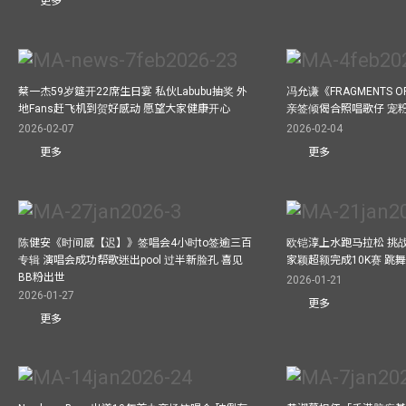
更多
蔡一杰59岁筵开22席生日宴 私伙Labubu抽奖 外
冯允谦《FRAGMENTS O
地Fans赶飞机到贺好感动 愿望大家健康开心
亲签倾偈合照唱歌仔 宠粉
2026-02-07
2026-02-04
更多
更多
陈健安《时间感【迟】》签唱会4小时to签逾三百
欧铠淳上水跑马拉松 挑
专辑 演唱会成功帮歌迷出pool 过半新脸孔 喜见
家颖超额完成10K赛 跳
BB粉出世
2026-01-21
2026-01-27
更多
更多