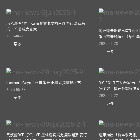
冯允谦捧7奖 与云浩影黄淑蔓港台颁奖礼 寰亚音
乐11个奖成大赢家
冯允谦云浩影出席Ralph L
2025-06-03
唱《声音导航》《给你
2025-05-28
更多
更多
Nowhere Boys广州音乐会 电影式摇磙显才艺
BIG FOUR首次合体行
张衞健百厌史激嬲梁汉文
2025-05-28
2025-05-22
更多
更多
黄淑蔓DSE 打气LIVE 压轴嘉宾冯允谦陈健安 安仔
惠康推出「食早餐呀惠」