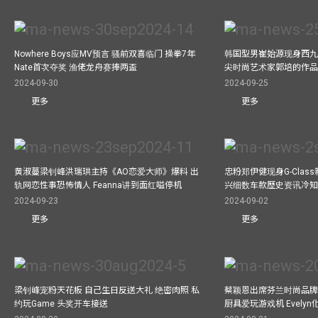
Nowhere Boys应MV预言 骚前双喜临门 操拳7年
韩国型男崔始源现身西九
Nate首次夺奖 渔佬龙舟赛捧两盃
尖时尚艺术家郭培的作
2024-09-30
2024-09-25
更多
更多
黄淑蔓梁钊峰洪瑞珙主持《AO恋爱大师》爆料 出
忠粉郑伊健现身G-Clas
轨网恋性事恐怖情人 Feanna讲到面红嗌停机
兴细数车款歷史资讯冷知
2024-09-23
2024-09-02
更多
更多
梁钊峰宠粉天花板 自己生日反送大礼 绝密肉照 私
蔡颖恩出席芬兰时尚品牌Ma
约玩Game 头奖开车接送
厨具爱玩游戏机 Evely