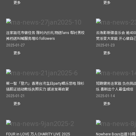
更多
更多
连家颖花市做任务 限时内扫礼物送fans 帮衬男校
云浩影新碟音乐会 逾40
摊档送叫喊服务增IG followers
党渐变大家庭 开心做自
2025-01-27
2025-01-23
更多
更多
蔡一智「登六」香港台湾生日party晒乐悠咭 除衫
短跑健将连家颖 负伤挑战
骚肌证运动教练执照实力 感谢发哥启蒙
练 喜刷出个人最佳成绩
2025-01-21
2025-01-14
更多
更多
FOUR in LOVE 万人CHARITY LIVE 2025
Nowhere Boys出道1