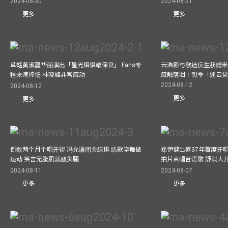
2024-08-30
2024-08-21
更多
更多
草蜢黄淑蔓华丽演出「星光熠熠耀保良」 Fans专
云浩影与歌迷庆生获赠米
程来港捧场 林晓峰非常感动
感触落泪：想令「迷云
2024-08-12
2024-08-12
更多
更多
倒数两个月个唱开锣 冯允谦闭关綵排 练歌学舞做
郑伊健出道37年首度开唱
运动 笑言无腹肌就骚美腿
拍片点唱台语歌 舒淇大
2024-08-11
2024-08-07
更多
更多