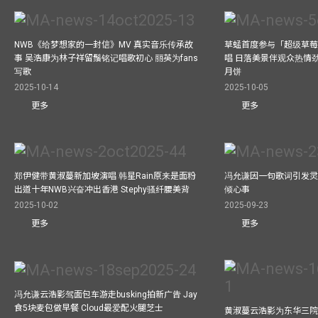
NWB《给梦想家的一封信》MV 真实音乐传承故
草蜢首度参与「超级草莓
事 吴浩康为林子祥留鬚铭记唱歌初心 丽英为fans
唱 日落美景伴观众热情
写歌
月饼
2025-10-14
2025-10-05
更多
更多
郑伊健带黄淑蔓新加坡演唱 韩星Rain原来是面粉
冯允谦因一句歌词引发灵感
出道十年NWB兴奋冲出香港 Stephy骚纤腰美背
倾心事
2025-10-02
2025-09-23
更多
更多
冯允谦云浩影驾面包车游走busking拍新广告 Jay
食5块麦包做早餐 Cloud最爱配火腿芝士
黄淑蔓云浩影为东华三院