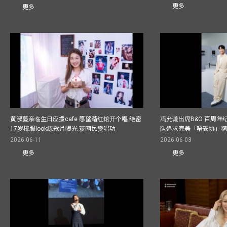
更多
更多
黄淑蔓亲临生日应援cafe 愿望踏红馆开个唱 绝密
冯允谦出席B&O 百周年
17岁校服look练歌片曝光 获网民赞唱功
队追求完美「唔妥协」
2026-06-11
2026-06-03
更多
更多