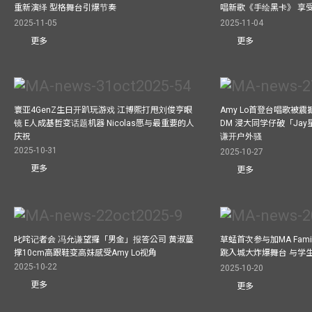
重新演绎 型格舞台引爆节奏
唱新歌《手绘黑卡》 享
2025-11-05
2025-11-04
更多
更多
寰亚4GenZ生日开趴玩游戏 江博熙打甩刘俊亨眼
Amy Lo首登台唱歌被
镜 E人成基哲变话题机器 Nicolas愿与最重要的人
DM 浸大同学仔破「Ja
庆祝
谦开户外骚
2025-10-31
2025-10-27
更多
更多
叱咤记者会 冯允谦望攞「男金」报答公司 黄淑蔓
草蜢首次参与加MA Family 
撑10cm高跟鞋变高妹感受Amy Lo视角
跳入城大炸爆舞台 与学
2025-10-22
2025-10-20
更多
更多