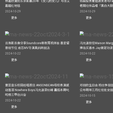
林嘉欣濶別东京影展20年 《女儿的女儿》与张艾
韩国型男崔始源来港与Fa
嘉踏红地毯
老闆结伴品嚐「黑白大
2024-10-29
2024-10-29
更多
更多
云浩影亲身分享Soundcore新款耳机体验 喜爱留
冯允谦担任Maison Marg
意细节位 难忘MV导演真妈咪靓汤
捧场买香水 Jay做足功
2024-10-22
2024-10-22
更多
更多
寰亚音乐校园巡唱首日 ANSONBEAN母校表演感
邓丽欣生日会 粉丝争扭
动落泪 Nowhere Boys冯允谦梁钊峰 囊括本周叱
公布明年三月红馆处女骚 
咤榜三甲劲兴奋
2024-10-15
2024-10-22
更多
更多