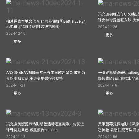
冯允谦钊峰安仔Cloud出战9
球女神谭旻萱狂入球 为女
拍片探索本地文化 Vian与外佣舞团Battle Evelyn
沿电车缐搵食 茶档打边炉拮烧卖
2024-11-26
2024-12-10
更多
更多
ANSONBEAN相隔三年再办生日歌迷聚会 破例为
一脚踢筹备跳舞Challen
豆粉嘟咀卖萌 承诺变更强报答支持
颖预告Me&即将推出全
2024-11-21
2024-11-18
更多
更多
冯允谦黄淑蔓云浩影慈善活动唱圣诞歌 Jay买篮
黄淑蔓再凭微电影《深房
球鞋奖励自己 淑蔓预告busking
恐怖妆 最想性感有型演
2024-11-13
2024-11-06