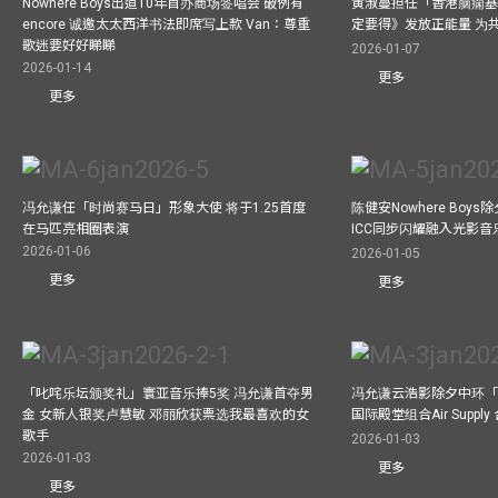
Nowhere Boys出道10年首办商场签唱会 破例有
黄淑蔓担任「香港脑痫基
encore 诚邀太太西洋书法即席写上款 Van：尊重
定要得》发放正能量 为
歌迷要好好睇睇
2026-01-07
2026-01-14
更多
更多
冯允谦任「时尚赛马日」形象大使 将于1.25首度
陈健安Nowhere Boy
在马匹亮相圈表演
ICC同步闪耀融入光影音
2026-01-06
2026-01-05
更多
更多
「叱咤乐坛颁奖礼」寰亚音乐捧5奖 冯允谦首夺男
冯允谦云浩影除夕中环「
金 女新人银奖卢慧敏 邓丽欣获票选我最喜欢的女
国际殿堂组合Air Suppl
歌手
2026-01-03
2026-01-03
更多
更多