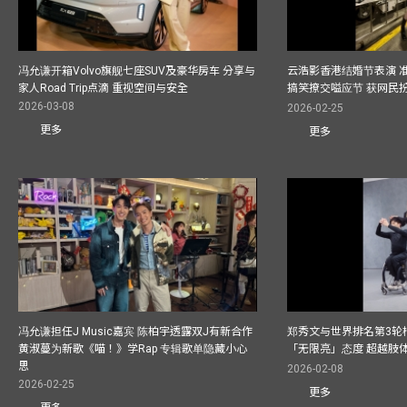
冯允谦开箱Volvo旗舰七座SUV及豪华房车 分享与
云浩影香港结婚节表演 
家人Road Trip点滴 重视空间与安全
搞笑撩交嗌应节 获网民
2026-03-08
2026-02-25
更多
更多
冯允谦担任J Music嘉宾 陈柏宇透露双J有新合作
郑秀文与世界排名第3轮
黄淑蔓为新歌《喵！》学Rap 专辑歌单隐藏小心
「无限亮」态度 超越肢
思
2026-02-08
2026-02-25
更多