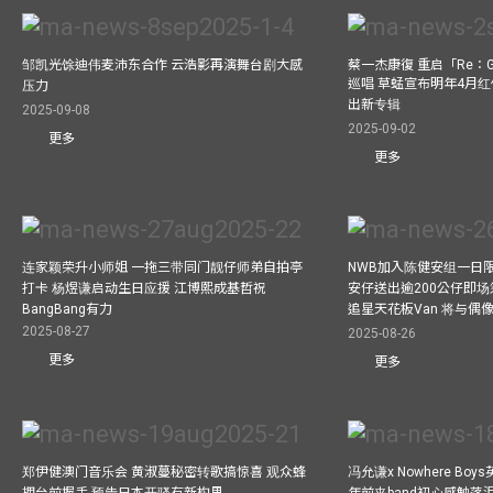
邹凯光馀迪伟麦沛东合作 云浩影再演舞台剧大感
蔡一杰康復 重启「Re：G
巡唱 草蜢宣布明年4月红
压力
出新专辑
2025-09-08
2025-09-02
更多
更多
连家颖荣升小师姐 一拖三带同门靓仔师弟自拍亭
NWB加入陈健安组一日限定乐
打卡 杨煜谦启动生日应援 江博熙成基哲祝
安仔送出逾200公仔即场
BangBang有力
追星天花板Van 将与
2025-08-27
2025-08-26
更多
更多
郑伊健澳门音乐会 黄淑蔓秘密转歌搞惊喜 观众蜂
冯允谦x Nowhere Bo
拥台前握手 预告日本开骚有新构思
年前夹band初心感触落