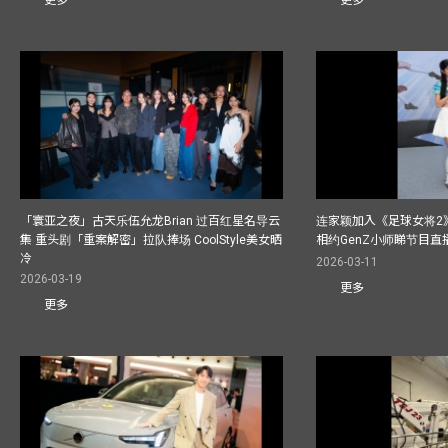
更多
更多
「寰亚之夜」古天乐伍允龙Brian 过百红星名导云
连家颖加入《足球女将2
集 重头剧「重案解密」拉队捧场 CoolStyle美女晒
相约GenZ小师睇节目直
冷
2026-03-11
2026-03-19
更多
更多