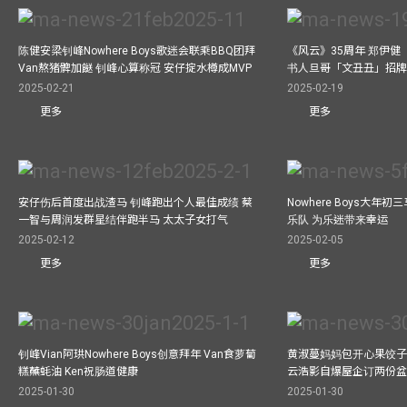
陈健安梁钊峰Nowhere Boys歌迷会联乘BBQ团拜
《风云》35周年 郑伊健
Van熬猪髀加餸 钊峰心算称冠 安仔掟水樽成MVP
书人旦哥「文丑丑」招牌
2025-02-21
2025-02-19
更多
更多
安仔伤后首度出战渣马 钊峰跑出个人最佳成绩 蔡
Nowhere Boys大年
一智与周润发群星结伴跑半马 太太子女打气
乐队 为乐迷带来幸运
2025-02-12
2025-02-05
更多
更多
钊峰Vian阿珙Nowhere Boys创意拜年 Van食萝蔔
黄淑蔓妈妈包开心果饺子 
糕蘸蚝油 Ken祝肠道健康
云浩影自爆屋企订两份盆
2025-01-30
2025-01-30