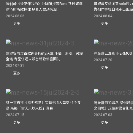
梁钊峰《致陪伴我的》沖咖啡报答Fans 铁粉婆婆
黄淑蔓又组团又solo压
伤心时听歌撑住 见真人激动落泪
靠创作寻找自我走出困
2024-08-06
2024-08-04
更多
更多
陈健安与过百歌迷开Party庆生 斗晒「黑图」笑爆
冯允谦云浩影THERMOS
全场 寿星仔唱未派台新歌惊喜回礼
2024-07-20
2024-07-31
更多
更多
蔡一杰首推《杰少煮意》实体书 5大篇章46个食
冯允谦自拍留念 梁钊峰录影C
谱 亲揭「古天乐炒米粉」真身
之围城》压轴谢票告別
2024-07-15
2024-07-03
更多
更多