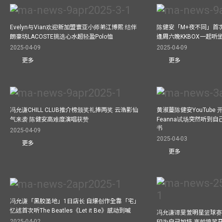
Evelyn与Vian欢迎新加盟寰亚小师弟江博熙 结伴
陈健安「M+夜不同」首
朗豪坊LACOSTE挑选心水超轻盈Polo恤
逢周六晚KKBOX一起听
2025-04-09
2025-04-09
更多
更多
冯允谦CHILL CLUB推介榜颁奖礼捧两奖 云浩影仙
黄淑蔓陈健安YouTube 开
气来袭 陈健安高难度演唱获赞
Feanna试场突然听到
书
2025-04-09
2025-04-03
更多
更多
冯允谦「黑胶圣地」1日店长 自爆创作全靠「宅」
忆述首次听The Beatles《Let it Be》感动到喊
冯允谦谭旻萱明星篮球赛 
2025-04-02
印为自己加持 赛前搞笑