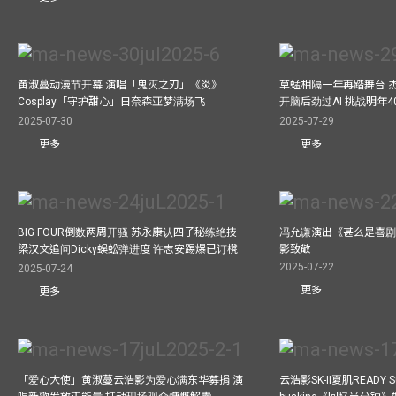
黄淑蔓动漫节开幕 演唱「鬼灭之刃」《炎》
草蜢相隔一年再踏舞台 
Cosplay「守护甜心」日奈森亚梦满场飞
开脑后劲过AI 挑战明年
2025-07-30
2025-07-29
更多
更多
BIG FOUR倒数两周开骚 苏永康认四子秘练绝技
冯允谦演出《甚么是喜剧
梁汉文追问Dicky蜈蚣弹进度 许志安踢爆已订櫈
影致敬
2025-07-22
2025-07-24
更多
更多
「爱心大使」黄淑蔓云浩影为爱心满东华募捐 演
云浩影SK-II夏肌READY 