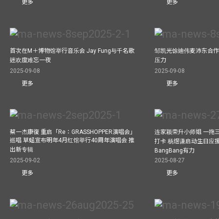
更多
更多
首次在M＋博物馆举行音乐会 Jay Fung与千名歌
邹凯光馀迪伟麦沛东合作
迷欢度难忘一夜
压力
2025-09-08
2025-09-08
更多
更多
蔡一杰康復 重启「Re：GRASSHOPPER演唱会」
连家颖荣升小师姐 一拖
巡唱 草蜢宣布明年4月红馆举行40周年演唱会 推
打卡 杨煜谦启动生日应
出新专辑
BangBang有力
2025-09-02
2025-08-27
更多
更多