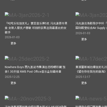
「叱咤乐坛颁奖礼」寰亚音乐捧5奖 冯允谦首夺男
冯允谦云浩影除夕中环「
金 女新人银奖卢慧敏 邓丽欣获票选我最喜欢的女
国际殿堂组合Air Suppl
歌手
2026-01-03
2026-01-03
更多
更多
Nowhere Boys 西九圣诞市集演出忠粉晒珍藏 预
黄淑蔓新城劲爆颁奖礼20
告1.30开骚 NWB Post Office音乐企划最终章
《留在你在我在的脑海
2025-12-25
2025-12-17
更多
更多
冯允谦黄淑蔓靓声合唱贺周大福 K11 MUSEA全新
陈健安个唱门票预售火