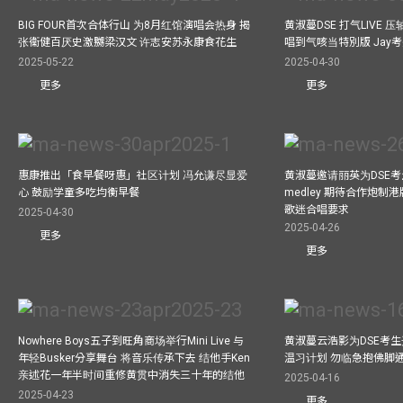
BIG FOUR首次合体行山 为8月红馆演唱会热身 揭
黄淑蔓DSE 打气LIVE
张衞健百厌史激嬲梁汉文 许志安苏永康食花生
唱到气咳当特別版 Jay
2025-05-22
2025-04-30
更多
更多
惠康推出「食早餐呀惠」社区计划 冯允谦尽显爱
黄淑蔓邀请丽英为DSE考
心 鼓励学童多吃均衡早餐
medley 期待合作炮制港
歌迷合唱要求
2025-04-30
2025-04-26
更多
更多
Nowhere Boys五子到旺角商场举行Mini Live 与
黄淑蔓云浩影为DSE考生开
年轻Busker分享舞台 将音乐传承下去 结他手Ken
温习计划 勿临急抱佛脚
亲述花一年半时间重修黄贯中消失三十年的结他
2025-04-16
2025-04-23
更多