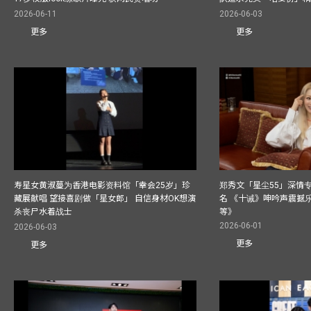
2026-06-11
2026-06-03
更多
更多
寿星女黄淑蔓为香港电影资料馆「幸会25岁」珍
郑秀文「星尘55」深情
藏展献唱 望接喜剧做「星女郎」 自信身材OK想演
名 《十诫》呻吟声震撼乐坛
杀丧尸水着战士
等》
2026-06-01
2026-06-03
更多
更多