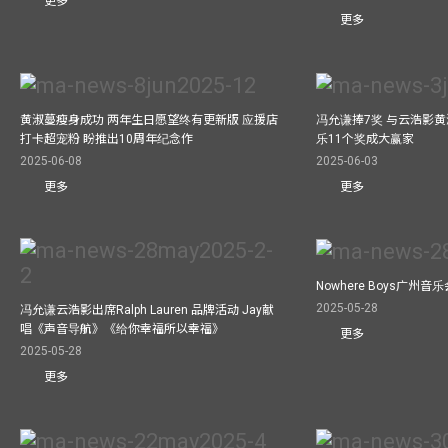
更多
更多
黄淑蔓瘦身成功 两年生日愿望终有更新版 应援店
冯允谦捧7奖 与云浩影
打卡超宠粉 盼推出10周年纪念作
乐11个奖成大赢家
2025-06-08
2025-06-03
更多
更多
Nowhere Boys广州
2025-05-28
冯允谦云浩影出席Ralph Lauren 品牌活动 Jay献
唱《声音导航》《给你幸福所以幸福》
更多
2025-05-28
更多