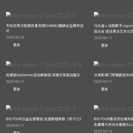
天后郑秀文型格惊喜亮相CHANEL腕錶诞生周年派
冯允谦 x 法国歌手Joyce
对
音乐会 促进港法艺术交
2025-06-25
2025-06-17
更多
更多
陈健安lululemon活动做瑜伽 深情分享感动嘉宾
云浩影澳门笨猪跳宣布8
2025-06-11
2025-06-11
更多
更多
BIG FOUR公益⾦慈善骚 ⾸度献唱新歌《赤⼦们》
BIG FOUR邀请苏志威
永康爆大师兄张衞健关
2025-06-11
2025-06-10