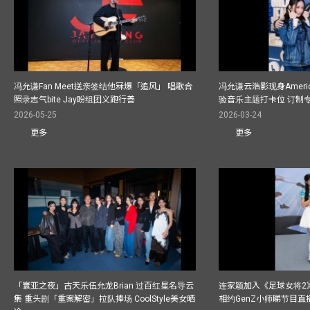
冯允谦Fan Meet送亲签结他冧爆「追风」 唱歌合
冯允谦云浩影现身America
照录志气bite Jay盼组团义跑行善
验音乐主题打卡位 订制
2026-05-25
2026-03-24
更多
更多
「寰亚之夜」古天乐伍允龙Brian 过百红星名导云
连家颖加入《足球女将2
集 重头剧「重案解密」拉队捧场 CoolStyle美女晒
相约GenZ小师睇节目直