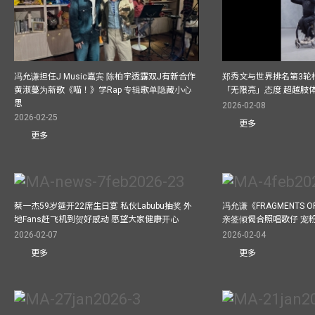
冯允谦担任J Music嘉宾 陈柏宇透露双J有新合作
郑秀文与世界排名第3轮
黄淑蔓为新歌《喵！》学Rap 专辑歌单隐藏小心
「无限亮」态度 超越肢
思
2026-02-08
2026-02-25
更多
更多
蔡一杰59岁筵开22席生日宴 私伙Labubu抽奖 外
冯允谦《FRAGMENTS O
地Fans赶飞机到贺好感动 愿望大家健康开心
亲签倾偈合照唱歌仔 宠粉
2026-02-07
2026-02-04
更多
更多