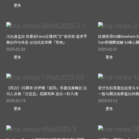
更多
冯允谦生日 惊喜获Fans应援拱门广告庆祝 追求平
陈健安梁钊峰Nowhere 
衡创作与休息 必须优质床褥「充电」
Van熬猪髀加餸 钊峰心
2025-02-26
2025-02-21
更多
更多
《风云》35周年 郑伊健「聂风」惊喜现身舞剧 说
安仔伤后首度出战渣马 
书人旦哥「文丑丑」招牌笑声 观众一秒入魂
一智与周润发群星结伴跑
2025-02-19
2025-02-12
更多
更多