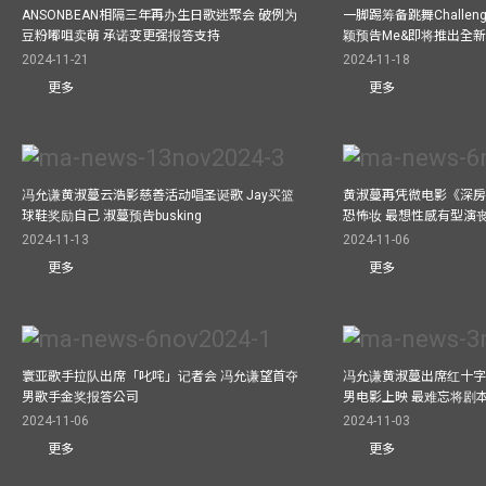
ANSONBEAN相隔三年再办生日歌迷聚会 破例为
一脚踢筹备跳舞Challen
豆粉嘟咀卖萌 承诺变更强报答支持
颖预告Me&即将推出全
2024-11-21
2024-11-18
更多
更多
冯允谦黄淑蔓云浩影慈善活动唱圣诞歌 Jay买篮
黄淑蔓再凭微电影《深房
球鞋奖励自己 淑蔓预告busking
恐怖妆 最想性感有型演
2024-11-13
2024-11-06
更多
更多
寰亚歌手拉队出席「叱咤」记者会 冯允谦望首夺
冯允谦黄淑蔓出席红十字会
男歌手金奖报答公司
男电影上映 最难忘将剧
2024-11-06
2024-11-03
更多
更多