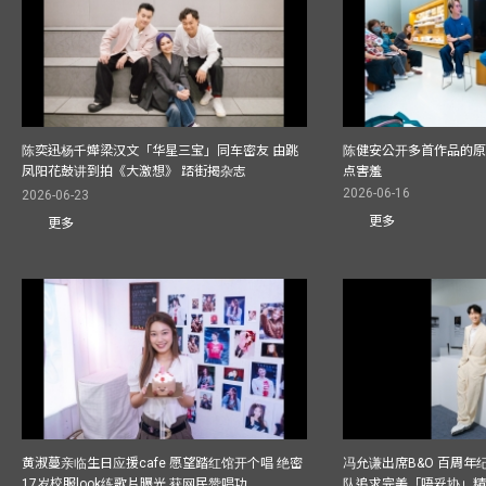
陈奕迅杨千嬅梁汉文「华星三宝」同车密友 由跳
陈健安公开多首作品的原始
凤阳花鼓讲到拍《大激想》 踎街揭杂志
点害羞
2026-06-16
2026-06-23
更多
更多
黄淑蔓亲临生日应援cafe 愿望踏红馆开个唱 绝密
冯允谦出席B&O 百周年
17岁校服look练歌片曝光 获网民赞唱功
队追求完美「唔妥协」