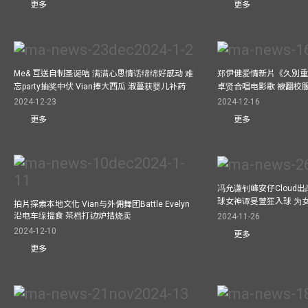
更多
更多
Me& 互送自制圣诞咭 满满心思情话绵绵好感动 难
郑伊健爱情新片《久別重
忘party抽奖中伏 Vian捧大西瓜 淑蔓获婴儿补药
卓贤合唱电影歌 被翻校
2024-12-23
2024-12-16
更多
更多
冯允谦钊峰安仔Cloud出战9
球女神谭旻萱狂入球 为女
拍片探索本地文化 Vian与外佣舞团Battle Evelyn
沿电车缐搵食 茶档打边炉拮烧卖
2024-11-26
2024-12-10
更多
更多