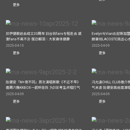
更多
郑伊健歌迷会成立33周年 日台韩fans专程赴会 感
Evelyn与Vian欢迎
激fans不离不弃 强忍眼泪：大家身体健康
朗豪坊LACOSTE挑选心
2025-04-10
2025-04-09
更多
更多
陈健安「M+夜不同」首次演唱新歌《不迟不早》
冯允谦CHILL CLUB
逢周六晚KKBOX一起听坐阵 为DSE考生点唱打气
气来袭 陈健安高难度演
2025-04-09
2025-04-09
更多
更多