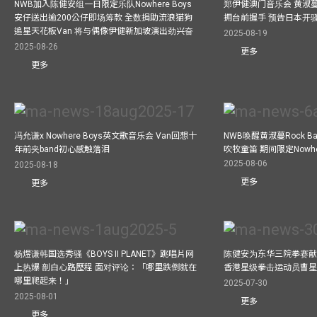
NWB加入陈健安组一日限定乐队Nowhere Boys
郑伊健澳门音乐会 黄淑
安仔送出逾200公仔即场筹款 全数捐助流浪猫狗
拥台前握手 预告日本开
追星天花板Van 将与偶像伊健新加坡演出劲兴奋
2025-08-19
2025-08-26
更多
更多
冯允谦x Nowhere Boys英文歌音乐会 Van回想十
NWB唤醒黄淑蔓Rock 
年前夹band初心感触落泪
吹牧童笛 期间限定Nowher
2025-08-06
2025-08-18
更多
更多
杨煜谦韩国选秀骚《BOYS II PLANET》跳唱片网
陈健安为东华三院拳赛献
上热爆 剖白心路歷程 面对评论：「哪里跌倒就在
香港星级拳击运动员曹
哪里爬起来！」
2025-07-30
2025-08-01
更多
更多