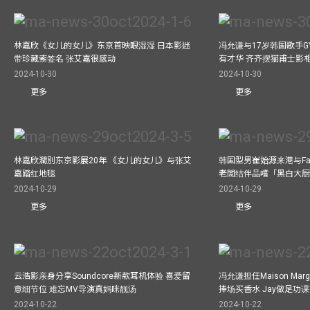
林嘉欣《女儿的女儿》东京首映眼湿湿 日本影迷
冯允谦与17岁韩国歌手GY
带珍藏索签名 张艾嘉很感动
有才华 齐齐摆猫甫士影
2024-10-30
2024-10-30
更多
更多
林嘉欣濶別东京影展20年 《女儿的女儿》与张艾
韩国型男崔始源来港与Fa
嘉踏红地毯
老闆结伴品嚐「黑白大
2024-10-29
2024-10-29
更多
更多
云浩影亲身分享Soundcore新款耳机体验 喜爱留
冯允谦担任Maison Marg
意细节位 难忘MV导演真妈咪靓汤
捧场买香水 Jay做足功
2024-10-22
2024-10-22