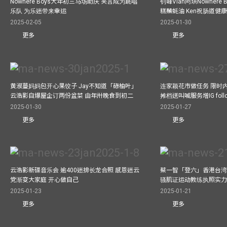
Nowhere Boys大年初三马场助庆 笑言成为跳唱
钊峰Vian阿珙Nowhere
乐队 为乐迷带来幸运
糕蘸蚝油 Ken祝肠道健
2025-02-05
2025-01-30
更多
更多
黄淑蔓妈妈包开心果饺子 Jay不知道「碌柚叶」
连家颖花市做任务 限时内
云浩影自爆屋企订两份盆菜 由年卅晚食到初二
摊档送叫喊服务增IG follo
2025-01-30
2025-01-27
更多
更多
云浩影新碟音乐会 逾400迷排长龙合照 感恩迷云
蔡一智「登六」香港台湾生
党渐变大家庭 开心做自己
骚肌证运动教练执照实力
2025-01-23
2025-01-21
更多
更多