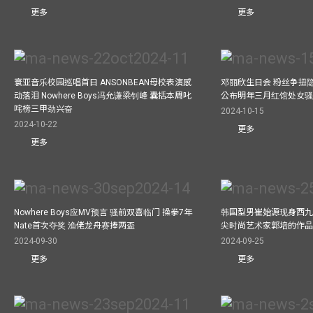
更多
更多
寰亚音乐校园巡唱首日 ANSONBEAN母校表演感
邓丽欣生日会 粉丝争扭
动落泪 Nowhere Boys冯允谦梁钊峰 囊括本周叱
公布明年三月红馆处女骚 
咤榜三甲劲兴奋
2024-10-15
2024-10-22
更多
更多
Nowhere Boys应MV预言 骚前双喜临门 操拳7年
韩国型男崔始源现身西九
Nate首次夺奖 渔佬龙舟赛捧两盃
尖时尚艺术家郭培的作
2024-09-30
2024-09-25
更多
更多