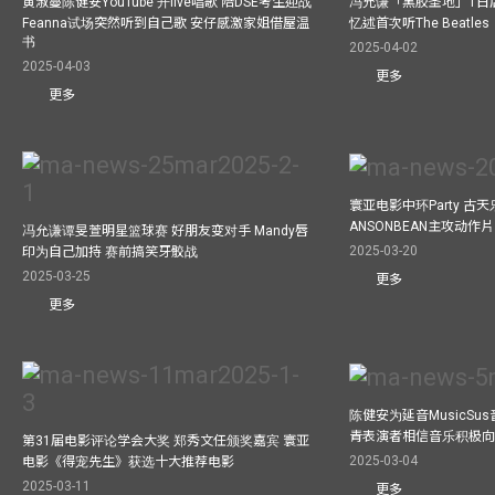
黄淑蔓陈健安YouTube 开live唱歌 陪DSE考生迎战
冯允谦「黑胶圣地」1日
Feanna试场突然听到自己歌 安仔感激家姐借屋温
忆述首次听The Beatles
书
2025-04-02
2025-04-03
更多
更多
寰亚电影中环Party 古天
ANSONBEAN主攻动作片 
冯允谦谭旻萱明星篮球赛 好朋友变对手 Mandy唇
2025-03-20
印为自己加持 赛前搞笑牙骹战
2025-03-25
更多
更多
陈健安为延音MusicSu
青表演者相信音乐积极
第31届电影评论学会大奖 郑秀文任颁奖嘉宾 寰亚
2025-03-04
电影《得宠先生》获选十大推荐电影
2025-03-11
更多