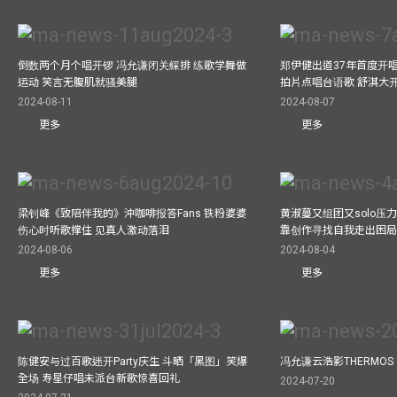
倒数两个月个唱开锣 冯允谦闭关綵排 练歌学舞做
郑伊健出道37年首度开唱
运动 笑言无腹肌就骚美腿
拍片点唱台语歌 舒淇大
2024-08-11
2024-08-07
更多
更多
梁钊峰《致陪伴我的》沖咖啡报答Fans 铁粉婆婆
黄淑蔓又组团又solo压
伤心时听歌撑住 见真人激动落泪
靠创作寻找自我走出困
2024-08-06
2024-08-04
更多
更多
陈健安与过百歌迷开Party庆生 斗晒「黑图」笑爆
冯允谦云浩影THERMOS
全场 寿星仔唱未派台新歌惊喜回礼
2024-07-20