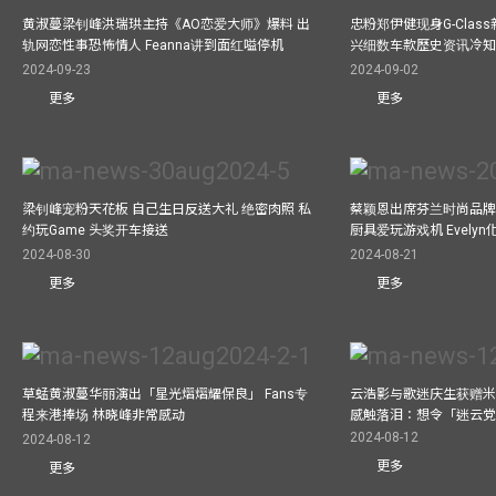
黄淑蔓梁钊峰洪瑞珙主持《AO恋爱大师》爆料 出
忠粉郑伊健现身G-Clas
轨网恋性事恐怖情人 Feanna讲到面红嗌停机
兴细数车款歷史资讯冷知
2024-09-23
2024-09-02
更多
更多
梁钊峰宠粉天花板 自己生日反送大礼 绝密肉照 私
蔡颖恩出席芬兰时尚品牌Ma
约玩Game 头奖开车接送
厨具爱玩游戏机 Evely
2024-08-30
2024-08-21
更多
更多
草蜢黄淑蔓华丽演出「星光熠熠耀保良」 Fans专
云浩影与歌迷庆生获赠米
程来港捧场 林晓峰非常感动
感触落泪：想令「迷云
2024-08-12
2024-08-12
更多
更多