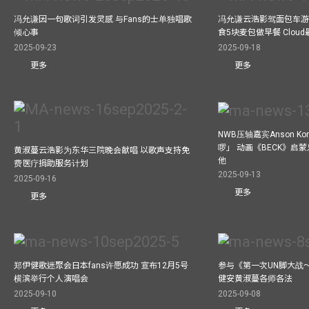
冯允谦因一句歌词引发灵感 与Fans的士单独唱歌
冯允谦云浩影驾面包车游走b
倾心事
食5块麦包做早餐 Clou
2025-09-23
2025-09-18
更多
更多
NWB压轴嘉宾Anson Ko
啰」 动画《BECK》启
黄淑蔓云浩影为东华三院晚会献唱 以歌声支持免
他
费医疗捐助服务计划
2025-09-13
2025-09-16
更多
更多
郑伊健歌迷聚会日本fans许愿成功 宣布12月5号
参与《第一次UN脚大战
横滨举行个人演唱会
健安黄淑蔓各师各法
2025-09-10
2025-09-08