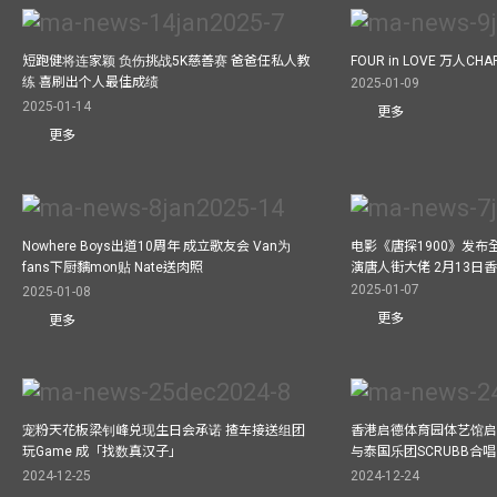
短跑健将连家颖 负伤挑战5K慈善赛 爸爸任私人教
FOUR in LOVE 万人CHAR
练 喜刷出个人最佳成绩
2025-01-09
2025-01-14
更多
更多
Nowhere Boys出道10周年 成立歌友会 Van为
电影《唐探1900》发布
fans下厨黐mon贴 Nate送肉照
演唐人街大佬 2月13日
2025-01-07
2025-01-08
更多
更多
宠粉天花板梁钊峰兑现生日会承诺 揸车接送组团
香港启德体育园体艺馆启
玩Game 成「找数真汉子」
与泰国乐团SCRUBB合
2024-12-25
2024-12-24