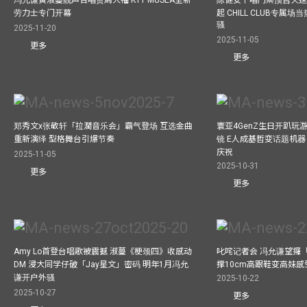
劳力士专门开幕
起 CHILL CLUB专属
骚
2025-11-20
2025-11-05
更多
更多
郑秀文x张敬轩「拉濶音乐会」霸气登场 互选金曲
寰亚4GenZ生日开趴玩
重新演绎 型格舞台引爆节奏
镜 E人成基哲变话题机器 
庆祝
2025-11-05
2025-10-31
更多
更多
Amy Lo首登台唱歌被震撼 淑蔓《梗颈四》收感动
叱咤记者会 冯允谦望攞
DM 浸大同学仔破「Jay星文」密码 明年1月冯允
撑10cm高跟鞋变高妹感受
谦开户外骚
2025-10-22
2025-10-27
更多