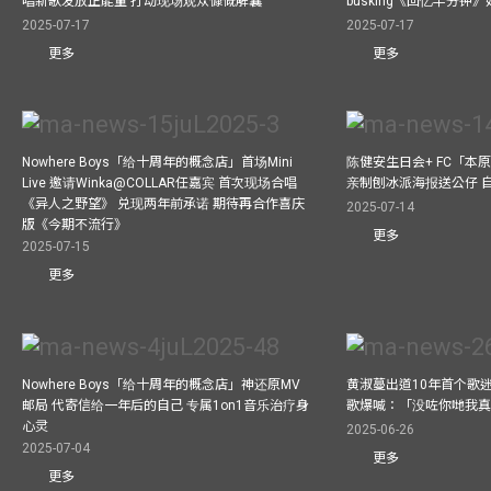
唱新歌发放正能量 打动现场观众慷慨解囊
busking《回忆半分钟
2025-07-17
2025-07-17
更多
更多
Nowhere Boys「给十周年的概念店」首场Mini
陈健安生日会+ FC「本
Live 邀请Winka@COLLAR任嘉宾 首次现场合唱
亲制刨冰派海报送公仔 
《异人之野望》 兑现两年前承诺 期待再合作喜庆
2025-07-14
版《今期不流行》
更多
2025-07-15
更多
Nowhere Boys「给十周年的概念店」神还原MV
黄淑蔓出道10年首个歌迷聚
邮局 代寄信给一年后的自己 专属1on1音乐治疗身
歌爆喊：「没咗你哋我
心灵
2025-06-26
2025-07-04
更多
更多