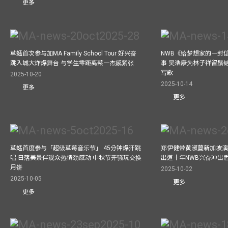
更多
草蜢首次参与加MA Family School Tour 好兴奋
NWB《给梦想家的一封信
跳入城大炸爆舞台 与学生零距离蔡一杰感紧张
事 吴浩康为林子祥留鬚铭
写歌
2025-10-20
2025-10-14
更多
更多
草蜢首度参与「超级草莓音乐节」 45分钟爆汗跳
郑伊健带黄淑蔓新加坡演唱
唱 日落美景伴观众热情劲感动 中秋节开骚玩交换
出道十年NWB兴奋冲出香港
月饼
2025-10-02
2025-10-05
更多
更多