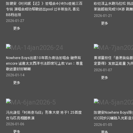
陈健安《时间感【迟】》签唱会4小时to签逾三百
欧铠淳上水跑马拉松 挑
专辑 演唱会成功帮歌迷出pool 过半新脸孔 喜见
家颖超额完成10K赛 跳
BB粉出世
2026-01-21
2026-01-27
更多
更多
Nowhere Boys出道10年首办商场签唱会 破例有
黄淑蔓担任「香港脑痫基
encore 诚邀太太西洋书法即席写上款 Van：尊重
定要得》发放正能量 为
歌迷要好好睇睇
2026-01-07
2026-01-14
更多
更多
冯允谦任「时尚赛马日」形象大使 将于1.25首度
陈健安Nowhere Boy
在马匹亮相圈表演
ICC同步闪耀融入光影音
2026-01-06
2026-01-05
更多
更多