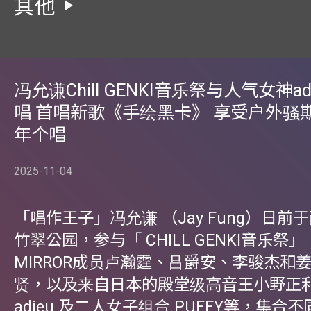
其他
冯允谦Chill GENKI音乐祭与人气女神ad
唱 首唱新歌《手绘黑卡》 享受户外骚
年个唱
2025-11-04
「唱作王子」冯允谦 （Jay Fung）日前
竹翠公园，参与「 CHILL GENKI音乐祭
MIRROR成员卢瀚霆、吕爵安、李骏杰和
贤，以及来自日本的殿堂级高音王小野正
adieu 及二人女子组合 PUFFY等，集合