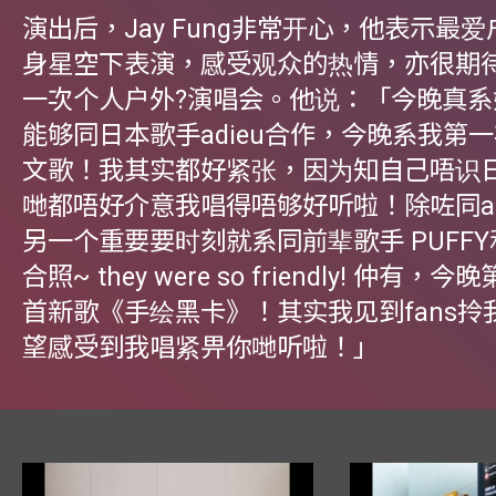
演出后，Jay Fung非常开心，他表示最
身星空下表演，感受观众的热情，亦很期
一次个人户外?演唱会。他说：「今晚真系
能够同日本歌手adieu合作，今晚系我第
文歌！我其实都好紧张，因为知自己唔识
哋都唔好介意我唱得唔够好听啦！除咗同ad
另一个重要要时刻就系同前辈歌手 PUFF
合照~ they were so friendly! 仲有
首新歌《手绘黑卡》！其实我见到fans拎
望感受到我唱紧畀你哋听啦！」