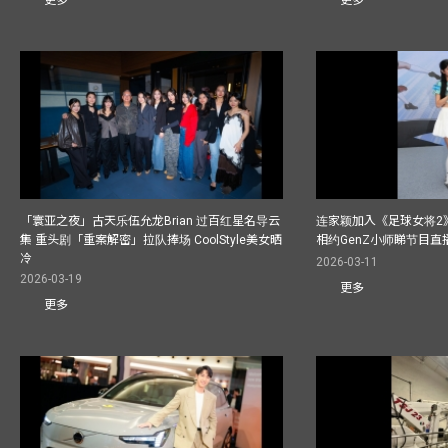
更多
更多
「寰亚之夜」古天乐伍允龙Brian 过百红星名导云
连家颖加入《足球女将2
集 重头剧「重案解密」拉队捧场 CoolStyle美女晒
相约GenZ小师睇节目直
冷
2026-03-11
2026-03-19
更多
更多