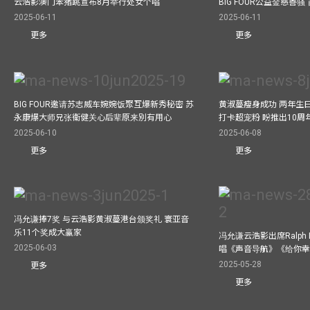
云浩影澳门笨猪跳宣布8月举行处女个唱
BIG FOUR公益⾦慈善
2025-06-11
2025-06-11
更多
更多
BIG FOUR邀请苏志威车婉婉饭聚互爆新秀秘密 苏
黄淑蔓瘦身成功 两年生
永康爆大师兄张衞健关心后辈原来別有用心
打卡超宠粉 盼推出10周
2025-06-10
2025-06-08
更多
更多
冯允谦捧7奖 与云浩影黄淑蔓港台颁奖礼 寰亚音
乐11个奖成大赢家
冯允谦云浩影出席Ralph L
2025-06-03
唱《声音导航》《给你
2025-05-28
更多
更多