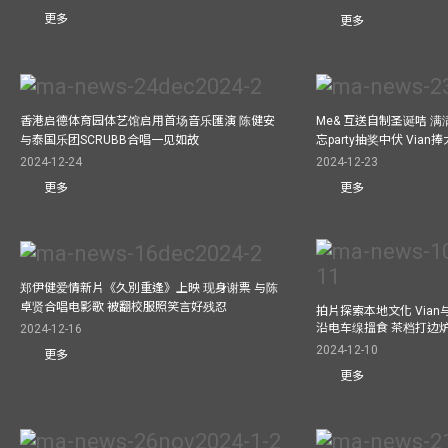
更多
更多
香港启德体育园体艺馆启用首场音乐匯演 陈健安
Me& 互送自制圣诞咭 
与泰国乐团SCRUBB合唱一见如故
忘party抽奖中伏 Via
2024-12-24
2024-12-23
更多
更多
郑伊健爱情新片《久別重逢》上映 现身谢票 与陈
卓贤合唱电影歌 被翻校服照笑言好残忍
拍片探索本地文化 Vian与外
沿电车缐搵食 茶档打边
2024-12-16
2024-12-10
更多
更多