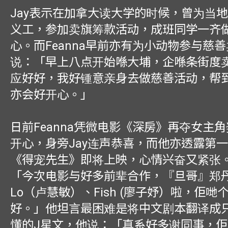
Jay表示在加拿大读大学的时候，曾为当
义工，参加卖旗筹款活动，成班同学一齐
心。而Feanna早前亦有为小动物参与慈
说：「早上八点开始喺大埔，企喺条街度
应好好，我好锺意亲身去做慈善活动，帮
亦会好开心。」
日前Feanna凭微电影《深房》再夺女主
开心，身旁Jay连声恭喜，而他亦透露第
《得宠先生》即将上映，心情兴奋又紧张。
「今次电影与好多前辈合作，『旦哥』郑丹
Lo（卢慧敏）、Fish (廖子妤）啦，佢
好。」他坦言最困难是将中文剧本翻译成
懂的J星文，他说：「真系好多谢同事，