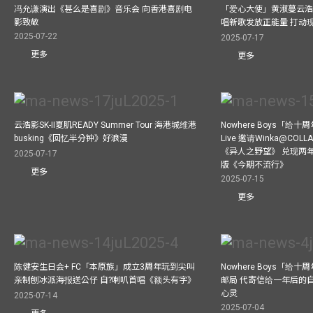
冯允谦演出《甚么是喜剧》音乐会 向香港喜剧电
「爱心大使」黄淑蔓云浩
影致敬
唱新歌发放正能量 打动
2025-07-22
2025-07-17
更多
更多
云浩影SK-II夏肌READY Summer Tour 海港城维港
Nowhere Boys「给
busking《回忆半分钟》好浪漫
Live 邀请Winka@CO
《异人之野望》 兑现两
2025-07-17
版《今期不流行》
更多
2025-07-15
更多
陈健安生日会+ FC「本原族」成立3周年玩到尖叫
Nowhere Boys「给
亲制刨冰派海报送公仔 自?喇叭首唱《额头有字》
邮局 代寄信给一年后的自
心灵
2025-07-14
2025-07-04