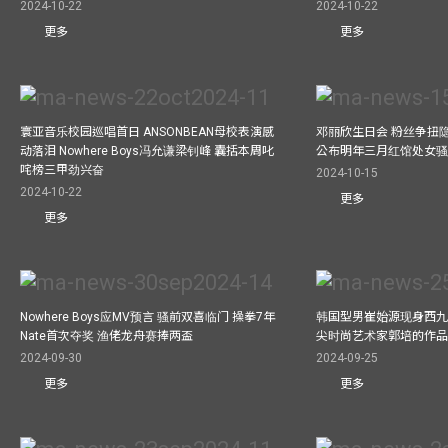
2024-10-22
2024-10-22
更多
更多
寰亚音乐校园巡唱首日 ANSONBEAN母校表演感
邓丽欣生日会 粉丝争扭
动落泪 Nowhere Boys冯允谦梁钊峰 囊括本周叱
公布明年三月红馆处女骚 
咤榜三甲劲兴奋
2024-10-15
2024-10-22
更多
更多
Nowhere Boys应MV预言 骚前双喜临门 操拳7年
韩国型男崔始源现身西九
Nate首次夺奖 渔佬龙舟赛捧两盃
尖时尚艺术家郭培的作
2024-09-30
2024-09-25
更多
更多