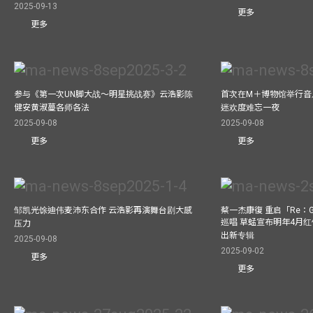
2025-09-13
更多
更多
参与《第一次UN脚大战～明星挑战赛》云浩影陈
首次在M＋博物馆举行音乐会
健安黄淑蔓各师各法
迷欢度难忘一夜
2025-09-08
2025-09-08
更多
更多
邹凯光馀迪伟麦沛东合作 云浩影再演舞台剧大感
蔡一杰康復 重启「Re：G
巡唱 草蜢宣布明年4月红
压力
出新专辑
2025-09-08
2025-09-02
更多
更多