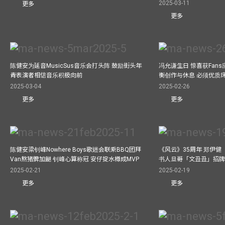
2025-03-11
更多
更多
陈健安为延音MusicSus音乐会打头阵 鼓励街头年
冯允谦生日 惊喜获Fan
青表演者相信音乐积极向前
衡创作与休息 必须优质
2025-03-04
2025-02-26
更多
更多
陈健安梁钊峰Nowhere Boys歌迷会联乘BBQ团拜
《风云》35周年 郑伊健
Van熬猪髀加餸 钊峰心算称冠 安仔掟水樽成MVP
书人旦哥「文丑丑」招牌
2025-02-21
2025-02-19
更多
更多