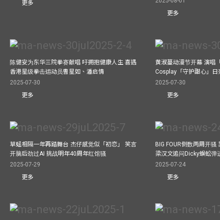
2025-08-01
更多
更多
陈健安为东华三院拳赛献唱 吁拥抱健康人生 喜遇
黄淑蔓动漫节开幕 演唱
香港星级拳击运动员曹星如、潘启情
Cosplay「守护甜心」
2025-07-30
2025-07-30
更多
更多
草蜢相隔一年再踏舞台 杰仔感觉似「初恋」 笑言
BIG FOUR倒数两周开
开脑后劲过AI 挑战明年40周年红馆骚
梁汉文追问Dicky蜈蚣
2025-07-29
2025-07-24
更多
更多