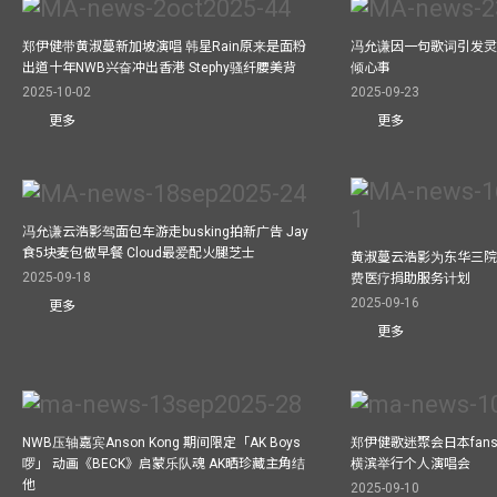
郑伊健带黄淑蔓新加坡演唱 韩星Rain原来是面粉
冯允谦因一句歌词引发灵感
出道十年NWB兴奋冲出香港 Stephy骚纤腰美背
倾心事
2025-10-02
2025-09-23
更多
更多
冯允谦云浩影驾面包车游走busking拍新广告 Jay
食5块麦包做早餐 Cloud最爱配火腿芝士
黄淑蔓云浩影为东华三院
2025-09-18
费医疗捐助服务计划
2025-09-16
更多
更多
NWB压轴嘉宾Anson Kong 期间限定「AK Boys
郑伊健歌迷聚会日本fans
啰」 动画《BECK》启蒙乐队魂 AK晒珍藏主角结
横滨举行个人演唱会
他
2025-09-10