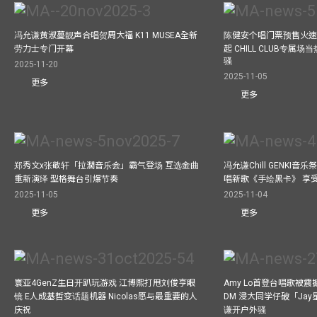
冯允谦黄淑蔓靓声合唱贺周大福 K11 MUSEA全新
陈健安个唱门票预售火
劳力士专门开幕
起 CHILL CLUB专属
骚
2025-11-20
2025-11-05
更多
更多
郑秀文x张敬轩「拉濶音乐会」霸气登场 互选金曲
冯允谦Chill GENKI音
重新演绎 型格舞台引爆节奏
唱新歌《手绘黑卡》 享
2025-11-05
2025-11-04
更多
更多
寰亚4GenZ生日开趴玩游戏 江博熙打甩刘俊亨眼
Amy Lo首登台唱歌被
镜 E人成基哲变话题机器 Nicolas愿与最重要的人
DM 浸大同学仔破「Ja
庆祝
谦开户外骚