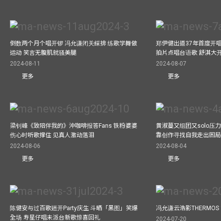
倒数两个月个唱开锣 冯允谦闭关綵排 练歌学舞做
郑伊健出道37年首度开唱
运动 笑言无腹肌就骚美腿
拍片点唱台语歌 舒淇大
2024-08-11
2024-08-07
更多
更多
梁钊峰《致陪伴我的》沖咖啡报答Fans 铁粉婆婆
黄淑蔓又组团又solo压
伤心时听歌撑住 见真人激动落泪
靠创作寻找自我走出困
2024-08-06
2024-08-04
更多
更多
陈健安与过百歌迷开Party庆生 斗晒「黑图」笑爆
冯允谦云浩影THERMOS
全场 寿星仔唱未派台新歌惊喜回礼
2024-07-20