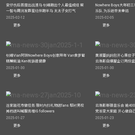
安仔伤后首度出战渣马 钊峰跑出个人最佳成绩 蔡
Nowhere Boys大年
一智与周润发群星结伴跑半马 太太子女打气
乐队 为乐迷带来幸运
2025-02-12
2025-02-05
更多
更多
钊峰Vian阿珙Nowhere Boys创意拜年 Van食萝蔔
黄淑蔓妈妈包开心果饺子 
糕蘸蚝油 Ken祝肠道健康
云浩影自爆屋企订两份盆
2025-01-30
2025-01-30
更多
更多
连家颖花市做任务 限时内扫礼物送fans 帮衬男校
云浩影新碟音乐会 逾40
摊档送叫喊服务增IG followers
党渐变大家庭 开心做自
2025-01-27
2025-01-23
更多
更多