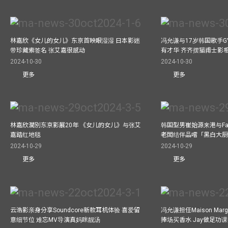
林嘉欣《女儿的女儿》东京首映眼湿湿 日本影迷
冯允谦与17岁韩国歌手GY
带珍藏索签名 张艾嘉很感动
有才华 齐齐摆猫甫士影
2024-10-30
2024-10-30
更多
更多
林嘉欣濶別东京影展20年 《女儿的女儿》与张艾
韩国型男崔始源来港与Fa
嘉踏红地毯
老闆结伴品嚐「黑白大
2024-10-29
2024-10-29
更多
更多
云浩影亲身分享Soundcore新款耳机体验 喜爱留
冯允谦担任Maison Marg
意细节位 难忘MV导演真妈咪靓汤
捧场买香水 Jay做足功