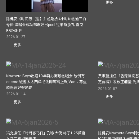
更多
陈健安《时间感【迟】》签唱会4小时to签逾三百
专辑 演唱会成功帮歌迷出pool 过半新脸孔 喜见
BB粉出世
2026-01-27
更多
Nowhere Boys出道10年首办商场签唱会 破例有
黄淑蔓担任「香港脑痫基
encore 诚邀太太西洋书法即席写上款 Van：尊重
定要得》发放正能量 为
歌迷要好好睇睇
2026-01-07
2026-01-14
更多
更多
冯允谦任「时尚赛马日」形象大使 将于1.25首度
陈健安Nowhere Boy
在马匹亮相圈表演
ICC同步闪耀融入光影音