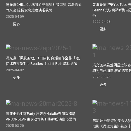
冯允谦CHILL CLUB推介榜颁奖礼捧两奖 云浩影仙
黄淑蔓陈健安YouTube 开
气来袭 陈健安高难度演唱获赞
Feanna试场突然听到
书
2025-04-09
2025-04-03
更多
更多
冯允谦「黑胶圣地」1日店长 自爆创作全靠「宅」
忆述首次听The Beatles《Let it Be》感动到喊
冯允谦谭旻萱明星篮球赛 
2025-04-02
印为自己加持 赛前搞笑
2025-03-25
更多
更多
寰亚电影中环Party 古天乐Natalie岑丽香捧场
ANSONBEAN主攻动作片 Hillary盼演虐心爱情
第31届电影评论学会大奖
2025-03-20
电影《得宠先生》获选