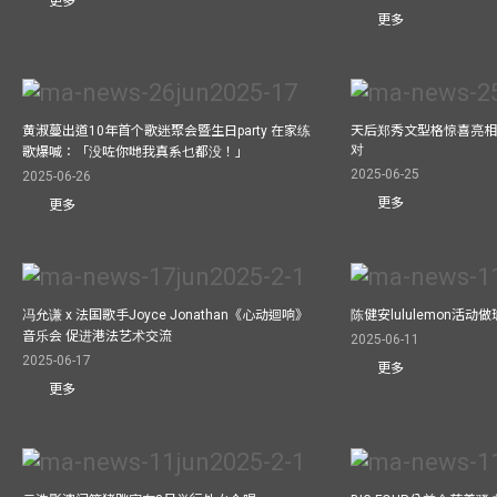
更多
更多
黄淑蔓出道10年首个歌迷聚会暨生日party 在家练
天后郑秀文型格惊喜亮相C
对
歌爆喊：「没咗你哋我真系乜都没！」
2025-06-25
2025-06-26
更多
更多
冯允谦 x 法国歌手Joyce Jonathan《心动迴响》
陈健安lululemon活
音乐会 促进港法艺术交流
2025-06-11
2025-06-17
更多
更多