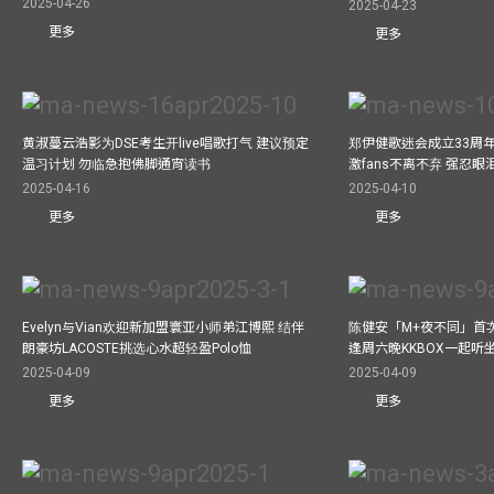
2025-04-26
2025-04-23
更多
更多
黄淑蔓云浩影为DSE考生开live唱歌打气 建议预定
郑伊健歌迷会成立33周年 
温习计划 勿临急抱佛脚通宵读书
激fans不离不弃 强忍
2025-04-16
2025-04-10
更多
更多
Evelyn与Vian欢迎新加盟寰亚小师弟江博熙 结伴
陈健安「M+夜不同」首
朗豪坊LACOSTE挑选心水超轻盈Polo恤
逢周六晚KKBOX一起听
2025-04-09
2025-04-09
更多
更多