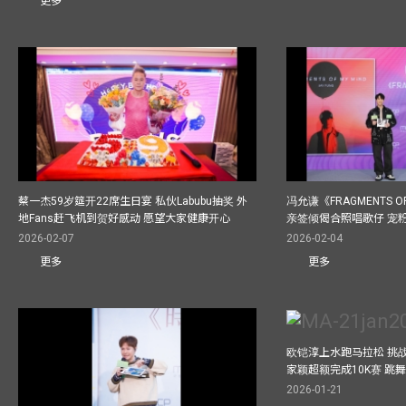
更多
蔡一杰59岁筵开22席生日宴 私伙Labubu抽奖 外
冯允谦《FRAGMENTS O
地Fans赶飞机到贺好感动 愿望大家健康开心
亲签倾偈合照唱歌仔 宠粉
2026-02-07
2026-02-04
更多
更多
欧铠淳上水跑马拉松 挑
家颖超额完成10K赛 跳
2026-01-21