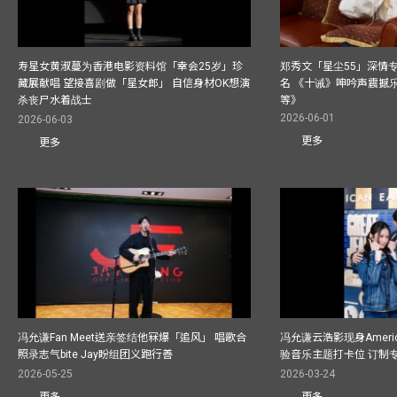
寿星女黄淑蔓为香港电影资料馆「幸会25岁」珍
郑秀文「星尘55」深情
藏展献唱 望接喜剧做「星女郎」 自信身材OK想演
名 《十诫》呻吟声震撼乐坛
杀丧尸水着战士
等》
2026-06-01
2026-06-03
更多
更多
冯允谦Fan Meet送亲签结他冧爆「追风」 唱歌合
冯允谦云浩影现身America
照录志气bite Jay盼组团义跑行善
验音乐主题打卡位 订制
2026-05-25
2026-03-24