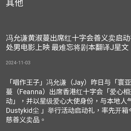
其他
冯允谦黄淑蔓出席红十字会善义卖启动礼 
处男电影上映 最难忘将剧本翻译J星文
2024-11-03
「唱作王子」冯允谦（Jay）昨日与「寰
蔓（Feanna）出席香港红十字会「爱心
动」，并以星级爱心大使身份，与本地人
Dustykid尘 」举行活动启动礼，率先开
慈善义卖品。