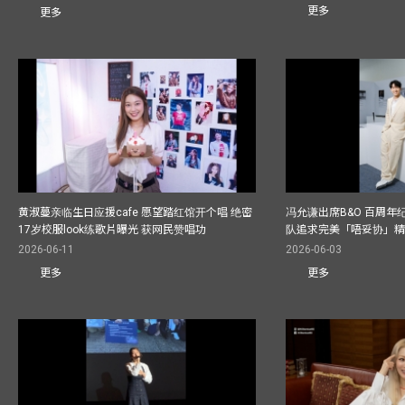
更多
更多
黄淑蔓亲临生日应援cafe 愿望踏红馆开个唱 绝密
冯允谦出席B&O 百周年
17岁校服look练歌片曝光 获网民赞唱功
队追求完美「唔妥协」
2026-06-11
2026-06-03
更多
更多