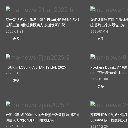
蔡一智「登六」香港台湾生日party晒乐悠咭 除衫
短跑健将连家颖 负伤挑战
骚肌证运动教练执照实力 感谢发哥启蒙
练 喜刷出个人最佳成绩
2025-01-21
2025-01-14
更多
更多
FOUR in LOVE 万人CHARITY LIVE 2025
Nowhere Boys出道1
fans下厨黐mon贴 Nat
2025-01-09
2025-01-08
更多
更多
电影《唐探1900》发布全新预告及海报 周润发饰
宠粉天花板梁钊峰兑现生
演唐人街大佬 2月13日香港上映
玩Game 成「找数真汉
2025-01-07
2024-12-25