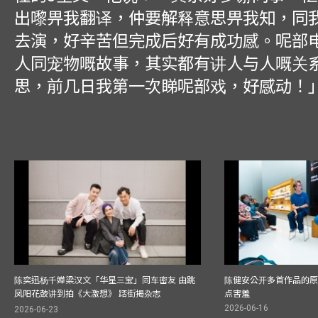
出嚟畀我翻译，仲要解释意思畀我知，同
去演，好辛苦但完成后好有成功感。呢部
人同宠物嘅故事，其实都有讲人与人嘅关
思，前几日我第一次睇呢部戏，好感动！
陈奕迅杨千嬅梁汉文「华星三宝」同车密友 由跳
陈健安公开多首作品的原始
凤阳花鼓讲到拍《大激想》 踎街揭杂志
点害羞
2026-06-16
2026-06-23