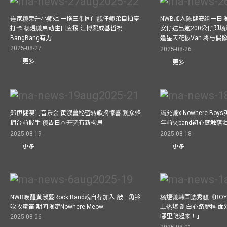
连家颖荣升小师姐 一拖三带同门靓仔师弟自拍亭
NWB加入陈健安组一日限定乐
打卡 杨煜谦启动生日应援 江博熙成基哲祝
安仔送出逾200公仔即场
BangBang有力
追星天花板Van 将与
2025-08-27
2025-08-26
更多
更多
郑伊健澳门音乐会 黄淑蔓秘密转歌搞惊喜 观众蜂
冯允谦x Nowhere Bo
拥台前握手 预告日本开骚有新构思
年前夹band初心感触落
2025-08-19
2025-08-18
更多
更多
NWB唤醒黄淑蔓Rock Band魂自荐加入 敲三角铃
杨煜谦韩国选秀骚《BOYS 
吹牧童笛 期间限定Nowhere Meow
上热爆 剖白心路歷程 
哪里爬起来！」
2025-08-06