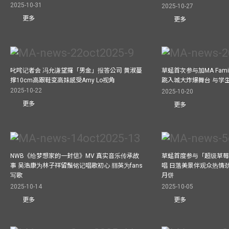
2025-10-31
2025-10-27
更多
更多
叱咤记者会 冯允谦望攞「男金」报答公司 黄淑蔓
草蜢首次参与加MA Family 
撑10cm高跟鞋变高妹感受Amy Lo视角
跳入城大炸爆舞台 与学
2025-10-22
2025-10-20
更多
更多
NWB《给梦想家的一封信》MV 真实音乐传承故
草蜢首度参与「超级草莓
事 吴浩康为林子祥留鬚铭记唱歌初心 丽英为fans
唱 日落美景伴观众热情
写歌
月饼
2025-10-14
2025-10-05
更多
更多