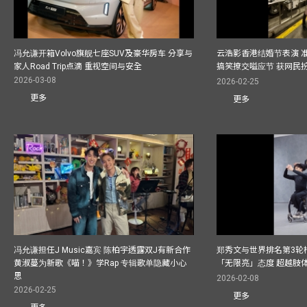
冯允谦开箱Volvo旗舰七座SUV及豪华房车 分享与
云浩影香港结婚节表演 
家人Road Trip点滴 重视空间与安全
搞笑撩交嗌应节 获网民
2026-03-08
2026-02-25
更多
更多
冯允谦担任J Music嘉宾 陈柏宇透露双J有新合作
郑秀文与世界排名第3轮
黄淑蔓为新歌《喵！》学Rap 专辑歌单隐藏小心
「无限亮」态度 超越肢
思
2026-02-08
2026-02-25
更多