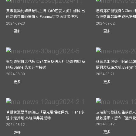
黄淑蔓梁钊峰洪瑞珙主持《AO恋爱大师》爆料 出
忠粉郑伊健现身G-Clas
轨网恋性事恐怖情人 Feanna讲到面红嗌停机
兴细数车款歷史资讯冷知
2024-09-23
2024-09-02
更多
更多
梁钊峰宠粉天花板 自己生日反送大礼 绝密肉照 私
蔡颖恩出席芬兰时尚品牌Ma
约玩Game 头奖开车接送
厨具爱玩游戏机 Evely
2024-08-30
2024-08-21
更多
更多
草蜢黄淑蔓华丽演出「星光熠熠耀保良」 Fans专
云浩影与歌迷庆生获赠米
程来港捧场 林晓峰非常感动
感触落泪：想令「迷云
2024-08-12
2024-08-12
更多
更多