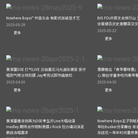
Nowhere Boys广州音乐会 电影式摇磙显才艺
BIG FOUR首次合体行
张衞健百厌史激嬲梁汉文
2025-05-28
2025-05-22
更多
更多
黄淑蔓DSE 打气LIVE 压轴嘉宾冯允谦陈健安 安仔
惠康推出「食早餐呀惠」
唱到气咳当特別版 Jay考完试即作曲放松
心 鼓励学童多吃均衡早
2025-04-30
2025-04-30
更多
更多
黄淑蔓邀请丽英为DSE考生开Live大唱动漫
Nowhere Boys五子到旺
medley 期待合作炮制港版J Rock 包办填词满足
年轻Busker分享舞台 
歌迷合唱要求
亲述花一年半时间重修