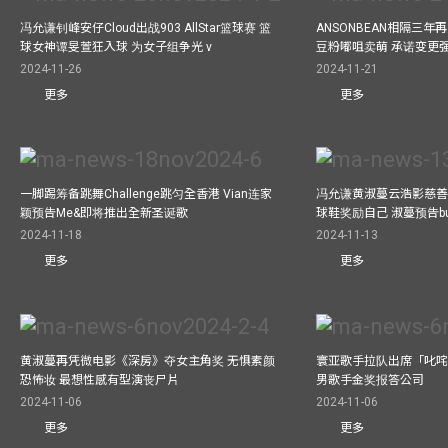
冯允谦钊峰安仔Cloud出战903 AllStar篮球赛 篮
ANSONBEAN相隔三
球女神谭旻萱狂入球 为女子组争光 v
豆粉嘟咀卖萌 承诺变更
2024-11-26
2024-11-21
更多
更多
一脚踢筹备跳舞Challenge跳匀全香港 Vian连家
冯允谦黄淑蔓云浩影慈善活
颖预告Me&即将推出全新圣诞歌
球鞋奖励自己 淑蔓预告bus
2024-11-18
2024-11-13
更多
更多
黄淑蔓再凭微电影《深房》夺女主角奖 无惧素颜
寰亚歌手拉队出席「叱咤
恐怖妆 最想性感有型演丧尸片
男歌手金奖报答公司
2024-11-06
2024-11-06
更多
更多