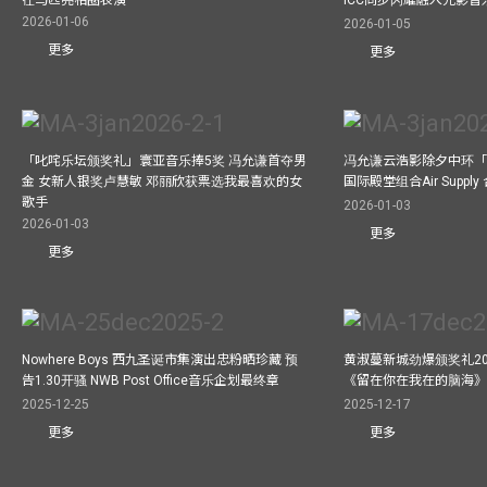
2026-01-06
2026-01-05
更多
更多
「叱咤乐坛颁奖礼」寰亚音乐捧5奖 冯允谦首夺男
冯允谦云浩影除夕中环「
金 女新人银奖卢慧敏 邓丽欣获票选我最喜欢的女
国际殿堂组合Air Suppl
歌手
2026-01-03
2026-01-03
更多
更多
Nowhere Boys 西九圣诞市集演出忠粉晒珍藏 预
黄淑蔓新城劲爆颁奖礼20
告1.30开骚 NWB Post Office音乐企划最终章
《留在你在我在的脑海
2025-12-25
2025-12-17
更多
更多