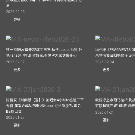
黄淑蔓为新歌《喵！》学Rap 专辑歌单隐藏小心
思
2026-02-25
更多
蔡一杰59岁筵开22席生日宴 私伙Labubu抽奖 外
冯允谦《FRAGMENTS O
地Fans赶飞机到贺好感动 愿望大家健康开心
亲签倾偈合照唱歌仔 宠粉
2026-02-07
2026-02-04
更多
更多
陈健安《时间感【迟】》签唱会4小时to签逾三百
欧铠淳上水跑马拉松 挑
专辑 演唱会成功帮歌迷出pool 过半新脸孔 喜见
家颖超额完成10K赛 跳
BB粉出世
2026-01-21
2026-01-27
更多
更多