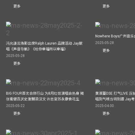
更多
更多
Nowhere Boys广州
2025-05-28
冯允谦云浩影出席Ralph Lauren 品牌活动 Jay献
唱《声音导航》《给你幸福所以幸福》
更多
2025-05-28
更多
BIG FOUR首次合体行山 为8月红馆演唱会热身 揭
黄淑蔓DSE 打气LIVE
张衞健百厌史激嬲梁汉文 许志安苏永康食花生
唱到气咳当特別版 Jay
2025-05-22
2025-04-30
更多
更多