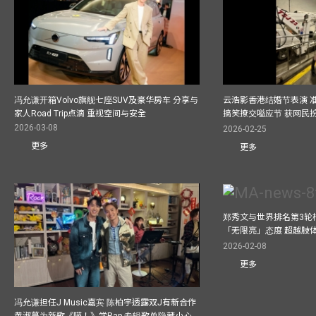
冯允谦开箱Volvo旗舰七座SUV及豪华房车 分享与
云浩影香港结婚节表演 
家人Road Trip点滴 重视空间与安全
搞笑撩交嗌应节 获网民
2026-03-08
2026-02-25
更多
更多
郑秀文与世界排名第3轮
「无限亮」态度 超越肢
2026-02-08
更多
冯允谦担任J Music嘉宾 陈柏宇透露双J有新合作