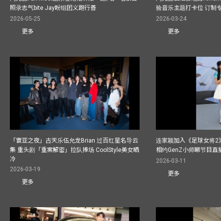
照录志气bite Jay盼组团义跑行善
验音乐主题打卡位 订制
2026-05-25
2026-03-24
更多
更多
「寰亚之夜」古天乐伍允龙Brian 过百红星名导云
连家颖加入《足球女将2
集 重头剧「重案解密」拉队捧场 CoolStyle美女晒
相约GenZ小师睇节目直
冷
2026-03-11
2026-03-19
更多
更多