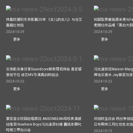
林嘉欣濶別东京影展20年 《女儿的女儿》与张艾
韩国型男崔始源来港与Fa
嘉踏红地毯
老闆结伴品嚐「黑白大
2024-10-29
2024-10-29
更多
更多
云浩影亲身分享Soundcore新款耳机体验 喜爱留
冯允谦担任Maison Marg
意细节位 难忘MV导演真妈咪靓汤
捧场买香水 Jay做足功
2024-10-22
2024-10-22
更多
更多
寰亚音乐校园巡唱首日 ANSONBEAN母校表演感
邓丽欣生日会 粉丝争扭
动落泪 Nowhere Boys冯允谦梁钊峰 囊括本周叱
公布明年三月红馆处女骚 
咤榜三甲劲兴奋
2024-10-15