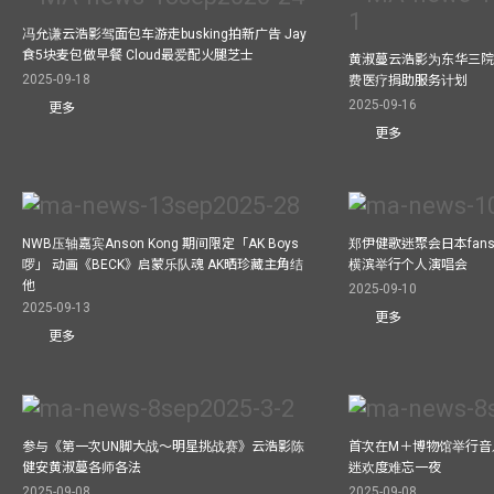
冯允谦云浩影驾面包车游走busking拍新广告 Jay
食5块麦包做早餐 Cloud最爱配火腿芝士
黄淑蔓云浩影为东华三院
2025-09-18
费医疗捐助服务计划
2025-09-16
更多
更多
NWB压轴嘉宾Anson Kong 期间限定「AK Boys
郑伊健歌迷聚会日本fans
啰」 动画《BECK》启蒙乐队魂 AK晒珍藏主角结
横滨举行个人演唱会
他
2025-09-10
2025-09-13
更多
更多
参与《第一次UN脚大战～明星挑战赛》云浩影陈
首次在M＋博物馆举行音乐会
健安黄淑蔓各师各法
迷欢度难忘一夜
2025-09-08
2025-09-08