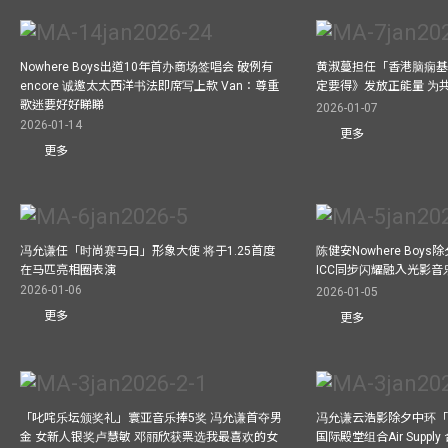
Nowhere Boys出道10年首办商场签唱会 破例有
黄淑蔓担任「香港脑痫基
encore 诚邀太太西洋书法即席写上款 Van：尊重
定要得》发放正能量 为
歌迷要好好睇睇
2026-01-07
2026-01-14
更多
更多
冯允谦任「时尚赛马日」形象大使 将于1.25首度
陈健安Nowhere Boy
在马匹亮相圈表演
ICC同步闪耀融入光影音
2026-01-06
2026-01-05
更多
更多
「叱咤乐坛颁奖礼」寰亚音乐捧5奖 冯允谦首夺男
冯允谦云浩影除夕中环「
金 女新人银奖卢慧敏 邓丽欣获票选我最喜欢的女
国际殿堂组合Air Suppl