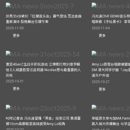
郑秀文x张敬轩「拉濶音乐会」霸气登场 互选金曲
冯允谦Chill GENKI音
重新演绎 型格舞台引爆节奏
唱新歌《手绘黑卡》 享
2025-11-05
2025-11-04
更多
更多
寰亚4GenZ生日开趴玩游戏 江博熙打甩刘俊亨眼
Amy Lo首登台唱歌被
镜 E人成基哲变话题机器 Nicolas愿与最重要的人
DM 浸大同学仔破「Ja
庆祝
谦开户外骚
2025-10-31
2025-10-27
更多
更多
叱咤记者会 冯允谦望攞「男金」报答公司 黄淑蔓
草蜢首次参与加MA Family 
撑10cm高跟鞋变高妹感受Amy Lo视角
跳入城大炸爆舞台 与学
2025-10-22