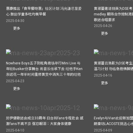
惠康推出「食早餐呀惠」社区计划 冯允谦尽显爱
黄淑蔓邀请丽英为DSE考
心 鼓励学童多吃均衡早餐
medley 期待合作炮制港
歌迷合唱要求
2025-04-30
2025-04-26
更多
更多
Nowhere Boys五子到旺角商场举行Mini Live 与
黄淑蔓云浩影为DSE考生开
年轻Busker分享舞台 将音乐传承下去 结他手Ken
温习计划 勿临急抱佛脚
亲述花一年半时间重修黄贯中消失三十年的结他
2025-04-16
2025-04-23
更多
更多
郑伊健歌迷会成立33周年 日台韩fans专程赴会 感
Evelyn与Vian欢迎
激fans不离不弃 强忍眼泪：大家身体健康
朗豪坊LACOSTE挑选心
2025-04-10
2025-04-09