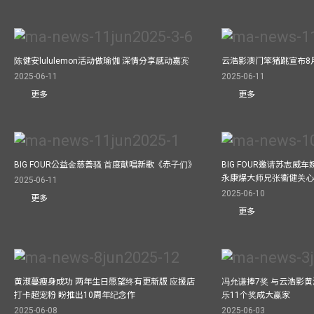
陈健安lululemon活动做瑜伽 深情分享感动嘉宾
云浩影澳门笨猪跳宣布8
2025-06-11
2025-06-11
更多
更多
BIG FOUR公益⾦慈善骚 ⾸度献唱新歌《赤⼦们》
BIG FOUR邀请苏志威
永康爆大师兄张衞健关
2025-06-11
2025-06-10
更多
更多
黄淑蔓瘦身成功 两年生日愿望终有更新版 应援店
冯允谦捧7奖 与云浩影
打卡超宠粉 盼推出10周年纪念作
乐11个奖成大赢家
2025-06-08
2025-06-03