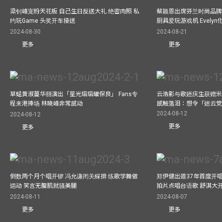
梁钊峰宠粉天花板 自己生日反送大礼 绝密肉照 私
蔡颖恩出席芬兰时尚品牌Ma
约玩Game 头奖开车接送
厨具爱玩游戏机 Evely
2024-08-30
2024-08-21
更多
更多
草蜢黄淑蔓华丽演出「星光熠熠耀保良」 Fans专
云浩影与歌迷庆生获赠米
程来港捧场 林晓峰非常感动
感触落泪：想令「迷云
2024-08-12
2024-08-12
更多
更多
倒数两个月个唱开锣 冯允谦闭关綵排 练歌学舞做
郑伊健出道37年首度开唱
运动 笑言无腹肌就骚美腿
拍片点唱台语歌 舒淇大
2024-08-11
2024-08-07
更多
更多