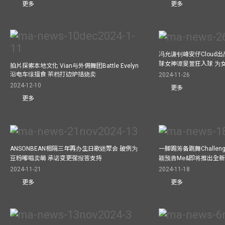
更多
更多
冯允谦钊峰安仔Cloud出战9
球女神谭旻萱狂入球 为女
拍片探索本地文化 Vian与外佣舞团Battle Evelyn
沿电车缐搵食 茶档打边炉拮烧卖
2024-11-26
2024-12-10
更多
更多
ANSONBEAN相隔三年再办生日歌迷聚会 破例为
一脚踢筹备跳舞Challen
豆粉嘟咀卖萌 承诺变更强报答支持
颖预告Me&即将推出全
2024-11-21
2024-11-18
更多
更多