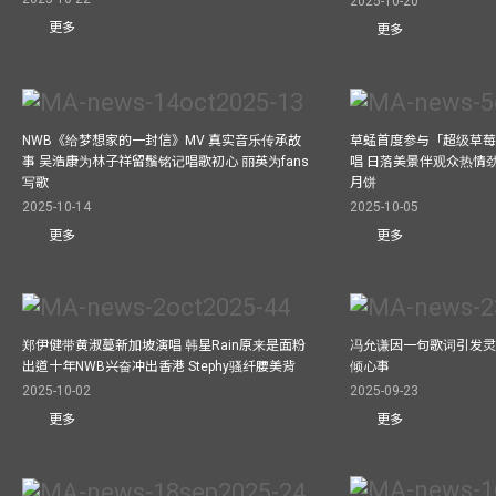
2025-10-20
更多
更多
NWB《给梦想家的一封信》MV 真实音乐传承故
草蜢首度参与「超级草莓
事 吴浩康为林子祥留鬚铭记唱歌初心 丽英为fans
唱 日落美景伴观众热情
写歌
月饼
2025-10-14
2025-10-05
更多
更多
郑伊健带黄淑蔓新加坡演唱 韩星Rain原来是面粉
冯允谦因一句歌词引发灵感
出道十年NWB兴奋冲出香港 Stephy骚纤腰美背
倾心事
2025-10-02
2025-09-23
更多
更多