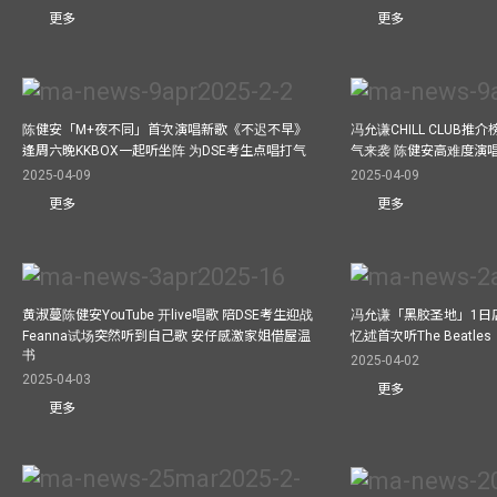
更多
更多
陈健安「M+夜不同」首次演唱新歌《不迟不早》
冯允谦CHILL CLUB
逢周六晚KKBOX一起听坐阵 为DSE考生点唱打气
气来袭 陈健安高难度演
2025-04-09
2025-04-09
更多
更多
黄淑蔓陈健安YouTube 开live唱歌 陪DSE考生迎战
冯允谦「黑胶圣地」1日
Feanna试场突然听到自己歌 安仔感激家姐借屋温
忆述首次听The Beatles
书
2025-04-02
2025-04-03
更多
更多