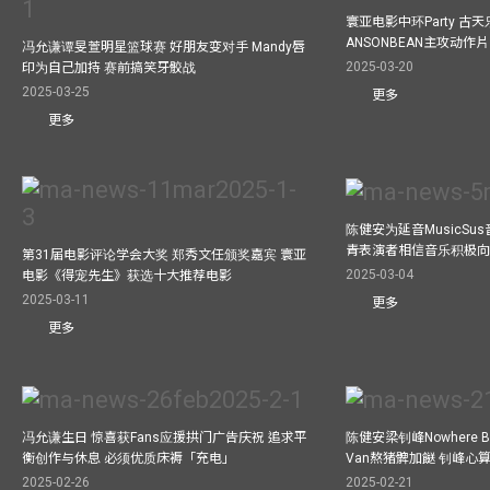
寰亚电影中环Party 古天
ANSONBEAN主攻动作片 
冯允谦谭旻萱明星篮球赛 好朋友变对手 Mandy唇
2025-03-20
印为自己加持 赛前搞笑牙骹战
2025-03-25
更多
更多
陈健安为延音MusicSu
青表演者相信音乐积极
第31届电影评论学会大奖 郑秀文任颁奖嘉宾 寰亚
2025-03-04
电影《得宠先生》获选十大推荐电影
2025-03-11
更多
更多
冯允谦生日 惊喜获Fans应援拱门广告庆祝 追求平
陈健安梁钊峰Nowhere 
衡创作与休息 必须优质床褥「充电」
Van熬猪髀加餸 钊峰心
2025-02-26
2025-02-21