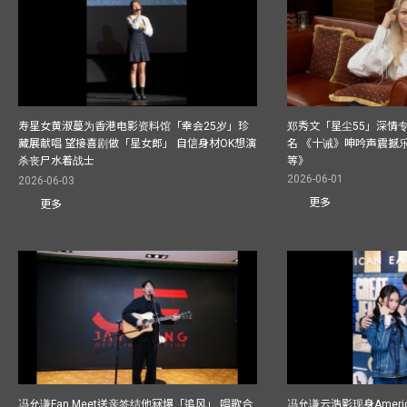
寿星女黄淑蔓为香港电影资料馆「幸会25岁」珍
郑秀文「星尘55」深情
藏展献唱 望接喜剧做「星女郎」 自信身材OK想演
名 《十诫》呻吟声震撼乐坛
杀丧尸水着战士
等》
2026-06-01
2026-06-03
更多
更多
冯允谦Fan Meet送亲签结他冧爆「追风」 唱歌合
冯允谦云浩影现身America