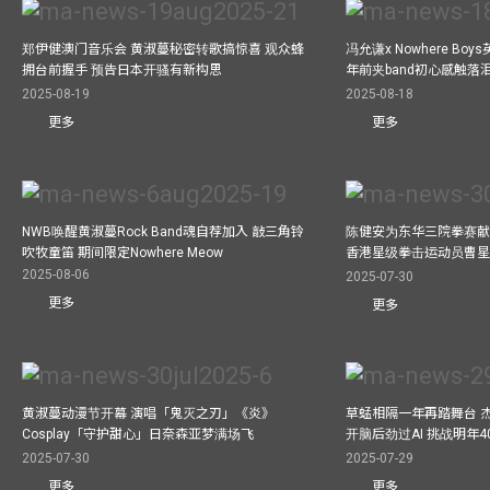
郑伊健澳门音乐会 黄淑蔓秘密转歌搞惊喜 观众蜂
冯允谦x Nowhere Bo
拥台前握手 预告日本开骚有新构思
年前夹band初心感触落
2025-08-19
2025-08-18
更多
更多
NWB唤醒黄淑蔓Rock Band魂自荐加入 敲三角铃
陈健安为东华三院拳赛献
吹牧童笛 期间限定Nowhere Meow
香港星级拳击运动员曹
2025-08-06
2025-07-30
更多
更多
黄淑蔓动漫节开幕 演唱「鬼灭之刃」《炎》
草蜢相隔一年再踏舞台 
Cosplay「守护甜心」日奈森亚梦满场飞
开脑后劲过AI 挑战明年
2025-07-30
2025-07-29
更多
更多