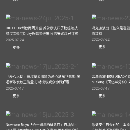
BIG FOUR倒数两周开骚 苏永康认四子秘练绝技
冯允谦演出《甚么是喜剧
梁汉文追问Dicky蜈蚣弹进度 许志安踢爆已订櫈
影致敬
2025-07-22
2025-07-24
更多
更多
「爱心大使」黄淑蔓云浩影为爱心满东华募捐 演
云浩影SK-II夏肌READY 
唱新歌发放正能量 打动现场观众慷慨解囊
busking《回忆半分钟
2025-07-17
2025-07-17
更多
更多
Nowhere Boys「给十周年的概念店」首场Mini
陈健安生日会+ FC「本