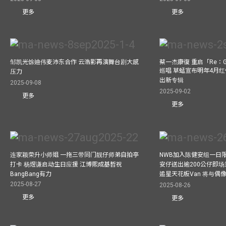
更多
更多
邹凯光馀迪伟麦沛东合作 云浩影再演舞台剧大感
蔡一杰康復 重启「Re：G
巡唱 草蜢宣布明年4月红
压力
出新专辑
2025-09-08
2025-09-02
更多
更多
连家颖荣升小师姐 一拖三带同门靓仔师弟自拍亭
NWB加入陈健安组一日限定乐
打卡 杨煜谦启动生日应援 江博熙成基哲祝
安仔送出逾200公仔即场
BangBang有力
追星天花板Van 将与
2025-08-27
2025-08-26
更多
更多