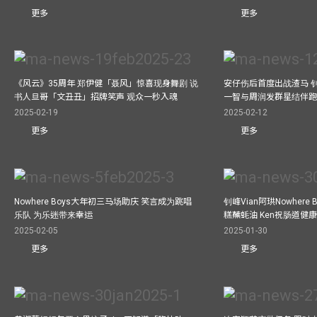
更多
更多
《风云》35周年 郑伊健「聂风」惊喜现身舞剧 说
安仔伤后首度出战渣马 
书人旦哥「文丑丑」招牌笑声 观众一秒入魂
一智与周润发群星结伴跑
2025-02-19
2025-02-12
更多
更多
Nowhere Boys大年初三马场助庆 笑言成为跳唱
钊峰Vian阿珙Nowhere
乐队 为乐迷带来幸运
糕蘸蚝油 Ken祝肠道健
2025-02-05
2025-01-30
更多
更多