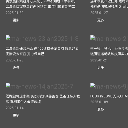
黄淑蔓妈妈包开心果饺子 Jay不知道「碌柚叶」
连家颖花市做任务 限时内
云浩影自爆屋企订两份盆菜 由年卅晚食到初二
摊档送叫喊服务增IG follo
2025-01-30
2025-01-27
更多
更多
云浩影新碟音乐会 逾400迷排长龙合照 感恩迷云
蔡一智「登六」香港台湾生
党渐变大家庭 开心做自己
骚肌证运动教练执照实力
2025-01-23
2025-01-21
更多
更多
短跑健将连家颖 负伤挑战5K慈善赛 爸爸任私人教
FOUR in LOVE 万人CHAR
练 喜刷出个人最佳成绩
2025-01-09
2025-01-14
更多
更多