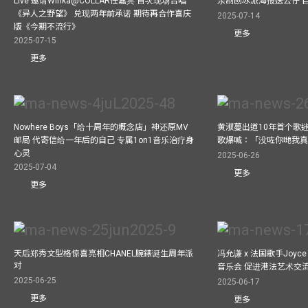
Live 邀请Winka@COLLAR任嘉宾 首次现场合唱
亲制刨冰派海报送公仔 
《异人之野望》 兑现两年前承诺 期待再合作喜庆
2025-07-14
版《今期不流行》
更多
2025-07-15
更多
Nowhere Boys「给十周年的概念店」神还原MV
黄淑蔓出道10年首个歌迷聚
邮局 代寄信给一年后的自己 专属1on1音乐治疗身
歌爆喊：「没咗你哋我
心灵
2025-06-26
2025-07-04
更多
更多
天后郑秀文型格惊喜亮相CHANEL腕錶诞生周年派
冯允谦 x 法国歌手Joyce
对
音乐会 促进港法艺术交
2025-06-25
2025-06-17
更多
更多