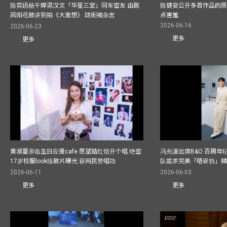
陈奕迅杨千嬅梁汉文「华星三宝」同车密友 由跳
陈健安公开多首作品的原始
凤阳花鼓讲到拍《大激想》 踎街揭杂志
点害羞
2026-06-16
2026-06-23
更多
更多
黄淑蔓亲临生日应援cafe 愿望踏红馆开个唱 绝密
冯允谦出席B&O 百周年
17岁校服look练歌片曝光 获网民赞唱功
队追求完美「唔妥协」
2026-06-11
2026-06-03
更多
更多