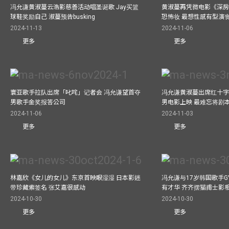
冯允谦黄淑蔓云浩影慈善活动唱圣诞歌 Jay买篮
黄淑蔓再凭微电影《深房
球鞋奖励自己 淑蔓预告busking
恐怖妆 最想性感有型演
2024-11-13
2024-11-06
更多
更多
寰亚歌手拉队出席「叱咤」记者会 冯允谦望首夺
冯允谦黄淑蔓出席红十字会
男歌手金奖报答公司
男电影上映 最难忘将剧
2024-11-06
2024-11-03
更多
更多
林嘉欣《女儿的女儿》东京首映眼湿湿 日本影迷
冯允谦与17岁韩国歌手GY
带珍藏索签名 张艾嘉很感动
有才华 齐齐摆猫甫士影
2024-10-30
2024-10-30
更多
更多