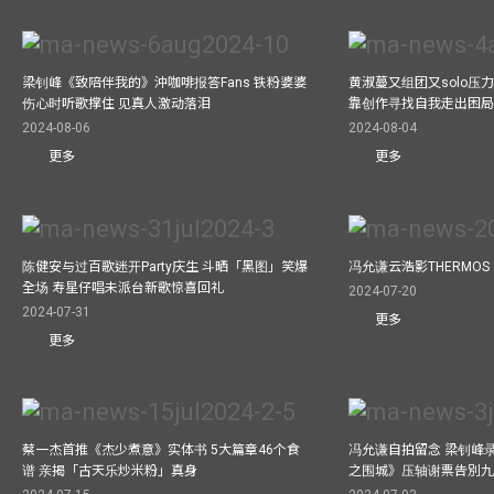
梁钊峰《致陪伴我的》沖咖啡报答Fans 铁粉婆婆
黄淑蔓又组团又solo压
伤心时听歌撑住 见真人激动落泪
靠创作寻找自我走出困
2024-08-06
2024-08-04
更多
更多
陈健安与过百歌迷开Party庆生 斗晒「黑图」笑爆
冯允谦云浩影THERMOS
全场 寿星仔唱未派台新歌惊喜回礼
2024-07-20
2024-07-31
更多
更多
蔡一杰首推《杰少煮意》实体书 5大篇章46个食
冯允谦自拍留念 梁钊峰录影C
谱 亲揭「古天乐炒米粉」真身
之围城》压轴谢票告別