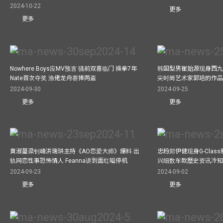
2024-10-22
更多
更多
Nowhere Boys应MV预言 骚前双喜临门 操拳7年
韩国型男崔始源现身西九
Nate首次夺奖 渔佬龙舟赛捧两盃
尖时尚艺术家郭培的作
2024-09-30
2024-09-25
更多
更多
黄淑蔓梁钊峰洪瑞珙主持《AO恋爱大师》爆料 出
忠粉郑伊健现身G-Clas
轨网恋性事恐怖情人 Feanna讲到面红嗌停机
兴细数车款歷史资讯冷知
2024-09-23
2024-09-02
更多
更多