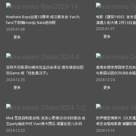
Nowhere Boys出道10周年 成立歌友会 Van为
电影《唐探1900》发布
fans下厨黐mon贴 Nate送肉照
演唐人街大佬 2月13日
2025-01-07
2025-01-08
更多
更多
宠粉天花板梁钊峰兑现生日会承诺 揸车接送组团
香港启德体育园体艺馆启
玩Game 成「找数真汉子」
与泰国乐团SCRUBB合
2024-12-25
2024-12-24
更多
更多
Me& 互送自制圣诞咭 满满心思情话绵绵好感动 难
郑伊健爱情新片《久別重
忘party抽奖中伏 Vian捧大西瓜 淑蔓获婴儿补药
卓贤合唱电影歌 被翻校
2024-12-23
2024-12-16