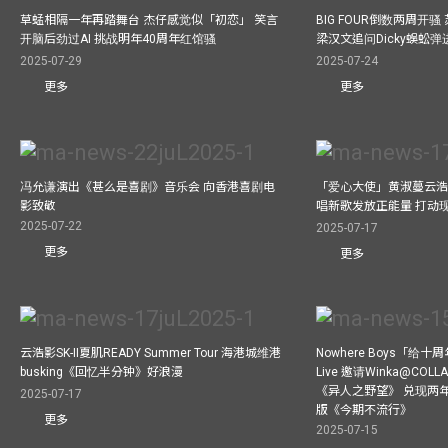
草蜢相隔一年再踏舞台 杰仔感觉似「初恋」 笑言
BIG FOUR倒数两周开
开脑后劲过AI 挑战明年40周年红馆骚
梁汉文追问Dicky蜈蚣
2025-07-29
2025-07-24
更多
更多
冯允谦演出《甚么是喜剧》音乐会 向香港喜剧电
「爱心大使」黄淑蔓云浩
影致敬
唱新歌发放正能量 打动
2025-07-22
2025-07-17
更多
更多
云浩影SK-II夏肌READY Summer Tour 海港城维港
Nowhere Boys「给
busking《回忆半分钟》好浪漫
Live 邀请Winka@CO
《异人之野望》 兑现两
2025-07-17
版《今期不流行》
更多
2025-07-15