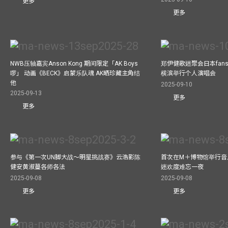
更多
更多
NWB压轴嘉宾Anson Kong 期间限定「AK Boys
郑伊健歌迷聚会日本fans
啰」 动画《BECK》启蒙乐队魂 AK晒珍藏主角结
横滨举行个人演唱会
他
2025-09-10
2025-09-13
更多
更多
参与《第一次UN脚大战～明星挑战赛》云浩影陈
首次在M＋博物馆举行音乐会
健安黄淑蔓各师各法
迷欢度难忘一夜
2025-09-08
2025-09-08
更多
更多