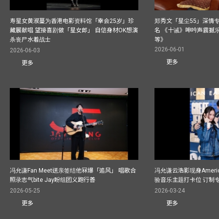
寿星女黄淑蔓为香港电影资料馆「幸会25岁」珍
郑秀文「星尘55」深情
藏展献唱 望接喜剧做「星女郎」 自信身材OK想演
名 《十诫》呻吟声震撼乐坛
杀丧尸水着战士
等》
2026-06-01
2026-06-03
更多
更多
冯允谦Fan Meet送亲签结他冧爆「追风」 唱歌合
冯允谦云浩影现身America
照录志气bite Jay盼组团义跑行善
验音乐主题打卡位 订制
2026-05-25
2026-03-24
更多
更多