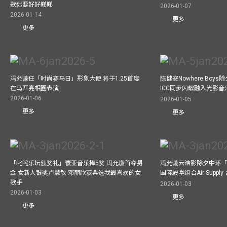
歌迷要好好睇睇
2026-01-07
2026-01-14
更多
更多
冯允谦任「时尚赛马日」形象大使 将于1.25首度
陈健安Nowhere Boy
在马匹亮相圈表演
ICC同步闪耀融入光影音
2026-01-06
2026-01-05
更多
更多
「叱咤乐坛颁奖礼」寰亚音乐捧5奖 冯允谦首夺男
冯允谦云浩影除夕中环「
金 女新人银奖卢慧敏 邓丽欣获票选我最喜欢的女
国际殿堂组合Air Suppl
歌手
2026-01-03
2026-01-03
更多
更多