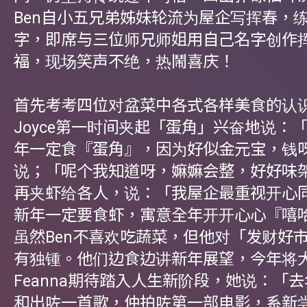
Ben自小五兄弟姊妹轮流为屋企写挥春，
字，即席与三位师兄师姐用自己名字创作
福，现场笑声不绝，热鬧喜庆！
首先考考四位对盆菜中各式各样美食的认
Joyce第一时间夹起「蛋角」兴奋地说：
年一定食『蛋角』，因为好似金元宝，钱呀
说；「呢个我知道呀，嫲嫲会整，好好味
再夹虾给各人，说：「我屋企最重视开心
新年一定要食虾，寓意全年开开心心『嘻
虽然Ben不喜欢吃蔬菜，但他对「发财好
有独锺。他们边食边讲新年展望，今年将
Feanna期待踏入人生新阶段，她说：「
和出咗一首歌，仲拍咗第一部电影，系新