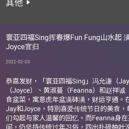
其他
寰亚四福Sing挥春爆Fun Fung山水起 
Joyce宜归
2022-02-03
恭嘉发财，「寰亚四福Sing」冯允谦（Ja
（Joyce）、黄淑蔓（Feanna）和赵祥诚
食盆菜，寓意虎年盆满砵满，财运亨通。
Jay和Joyce，特別喜爱传统节日的美食
们勾起与家人温馨的回忆。而Feanna身
间，仍坚持传统过年习俗，四出扑碌柚叶