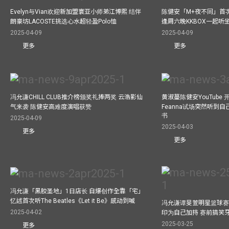
Evelyn与Vian欢迎新加盟寰亚小师弟江博熙 结伴
陈健安「M+夜不同」首
朗豪坊LACOSTE挑选心水超轻盈Polo恤
逢周六晚KKBOX一起听
2025-04-09
2025-04-09
更多
更多
冯允谦CHILL CLUB推介榜颁奖礼捧两奖 云浩影仙
黄淑蔓陈健安YouTube 开
气来袭 陈健安高难度演唱获赞
Feanna试场突然听到
书
2025-04-09
2025-04-03
更多
更多
冯允谦「黑胶圣地」1日店长 自爆创作全靠「宅」
忆述首次听The Beatles《Let it Be》感动到喊
冯允谦谭旻萱明星篮球赛 
2025-04-02
印为自己加持 赛前搞笑
2025-03-25
更多