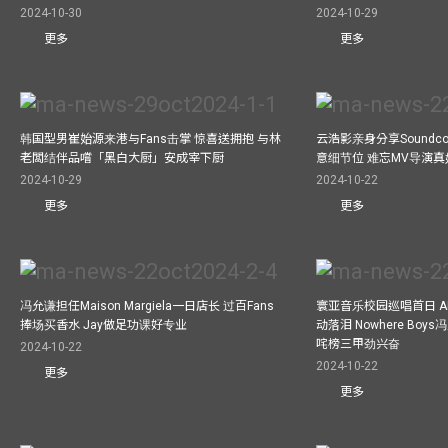
2024-10-30
2024-10-29
更多
更多
韩国型男崔始源来港与Fans击掌 惊喜送拥抱 与林
云浩影亲身分享Soundc
老闆结伴品嚐「黑白大厨」安成宰下厨
意细节位 难忘MV导演
2024-10-29
2024-10-22
更多
更多
冯允谦担任Maison Margiela一日店长 过百Fans
寰亚音乐校园巡唱首日 A
捧场买香水 Jay做足功课好专业
动落泪 Nowhere Bo
咤榜三甲劲兴奋
2024-10-22
2024-10-22
更多
更多