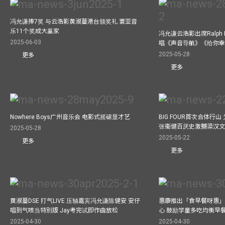
冯允谦捧7奖 与云浩影黄淑蔓港台颁奖礼 寰亚音
乐11个奖成大赢家
冯允谦云浩影出席Ralph L
2025-06-03
唱《声音导航》《给你
2025-05-28
更多
更多
Nowhere Boys广州音乐会 电影式摇磙显才艺
BIG FOUR首次合体行
张衞健百厌史激嬲梁汉文
2025-05-28
2025-05-22
更多
更多
黄淑蔓DSE 打气LIVE 压轴嘉宾冯允谦陈健安 安仔
惠康推出「食早餐呀惠」
唱到气咳当特別版 Jay考完试即作曲放松
心 鼓励学童多吃均衡早
2025-04-30
2025-04-30