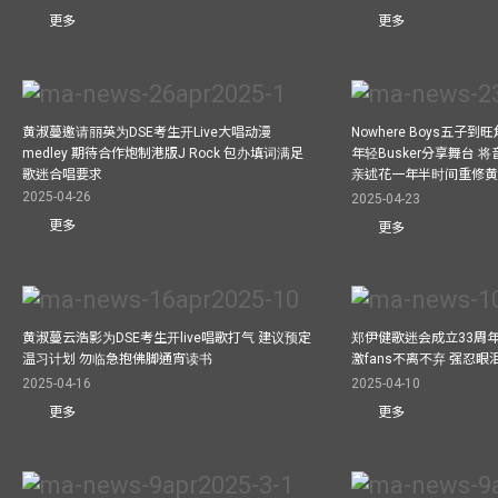
更多
更多
黄淑蔓邀请丽英为DSE考生开Live大唱动漫
Nowhere Boys五子到旺
medley 期待合作炮制港版J Rock 包办填词满足
年轻Busker分享舞台 
歌迷合唱要求
亲述花一年半时间重修
2025-04-26
2025-04-23
更多
更多
黄淑蔓云浩影为DSE考生开live唱歌打气 建议预定
郑伊健歌迷会成立33周年 
温习计划 勿临急抱佛脚通宵读书
激fans不离不弃 强忍
2025-04-16
2025-04-10
更多
更多