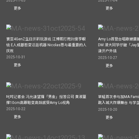
2025-11-05
2025-11-04
更多
更多
寰亚4GenZ生日开趴玩游戏 江博熙打甩刘俊亨眼
Amy Lo首登台唱歌被
镜 E人成基哲变话题机器 Nicolas愿与最重要的人
DM 浸大同学仔破「Ja
庆祝
谦开户外骚
2025-10-31
2025-10-27
更多
更多
叱咤记者会 冯允谦望攞「男金」报答公司 黄淑蔓
草蜢首次参与加MA Family 
撑10cm高跟鞋变高妹感受Amy Lo视角
跳入城大炸爆舞台 与学
2025-10-22
2025-10-20
更多
更多