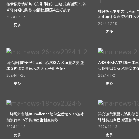
郑伊健爱情新片《久別重逢》上映 现身谢票 与陈
卓贤合唱电影歌 被翻校服照笑言好残忍
拍片探索本地文化 Vian与外
沿电车缐搵食 茶档打边
2024-12-16
2024-12-10
更多
更多
冯允谦钊峰安仔Cloud出战903 AllStar篮球赛 篮
ANSONBEAN相隔三
球女神谭旻萱狂入球 为女子组争光 v
豆粉嘟咀卖萌 承诺变更
2024-11-26
2024-11-21
更多
更多
一脚踢筹备跳舞Challenge跳匀全香港 Vian连家
冯允谦黄淑蔓云浩影慈善活
颖预告Me&即将推出全新圣诞歌
球鞋奖励自己 淑蔓预告bus
2024-11-18
2024-11-13
更多
更多