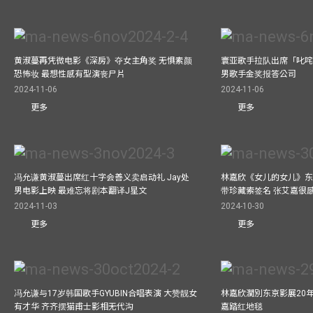
黄淑蔓再凭微电影《深房》夺女主角奖 无惧素颜
寰亚歌手拉队出席「叱咤
恐怖妆 最想性感有型演丧尸片
男歌手金奖报答公司
2024-11-06
2024-11-06
更多
更多
冯允谦黄淑蔓出席红十字会善义卖启动礼 Jay处
林嘉欣《女儿的女儿》东
男电影上映 最难忘将剧本翻译J星文
带珍藏索签名 张艾嘉很
2024-11-03
2024-10-30
更多
更多
冯允谦与17岁韩国歌手GYUBIN合唱表演 大赞靓女
林嘉欣濶別东京影展20
有才华 齐齐摆猫甫士影相无代沟
嘉踏红地毯