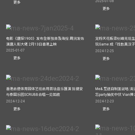
2025-01-08
更多
更多
电影《唐探1900》发布全新预告及海报 周润发饰
宠粉天花板梁钊峰兑现生
演唐人街大佬 2月13日香港上映
玩Game 成「找数真汉
2025-01-07
2024-12-25
更多
更多
香港启德体育园体艺馆启用首场音乐匯演 陈健安
Me& 互送自制圣诞咭 
与泰国乐团SCRUBB合唱一见如故
忘party抽奖中伏 Via
2024-12-24
2024-12-23
更多
更多