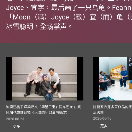
Joyce、宜字，最后画了一只乌龟。Fean
「Moon（满）Joyce（载）宜（而）龟
冰雪聪明，全场掌声。
陈奕迅杨千嬅梁汉文「华星三宝」同车密友 由跳
陈健安公开多首作品的原始
凤阳花鼓讲到拍《大激想》 踎街揭杂志
点害羞
2026-06-16
2026-06-23
更多
更多