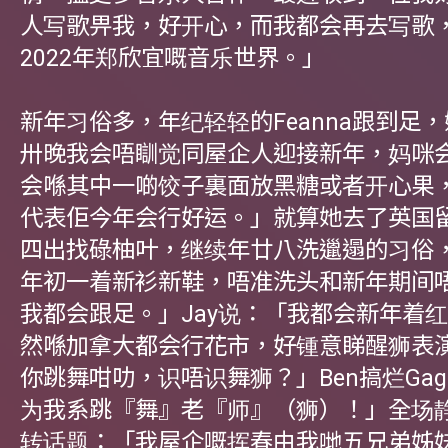
人写歌畀我，好开心，而我都会再去写歌
2022年郑欣宜嘅音乐世界。」
新年习俗多，年纪轻轻的Feanna跟到足
卅晚我会唔瞓觉同屋企人迎接新年，妈咪
会喺其中一啲饺子裏面放黑糖或者开心果
代表佢今年会行好运。」就算她去了英国
四出找碌柚叶，继续年廿八洗邋遢的习俗
年初一着新衫新鞋，唔准洗头和新年期间
我都会跟足。」Jay说：「我都会新年着
然喺加拿大都会行花市，好锺意睇醒狮表演
你跳舞咁叻，识唔识舞狮？」Ben搞烂Ga
为我系跳『舞』老『师』（狮）！」全场
转话题：「我屋企嘅挥春由我哋五兄弟姊