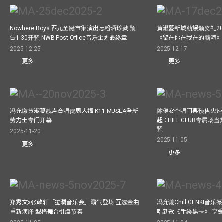
Nowhere Boys 西九圣诞市集演出忠粉晒珍藏 预
黄淑蔓新城劲爆颁奖礼20
告1.30开骚 NWB Post Office音乐企划最终章
《留在你在我在的脑海
2025-12-25
2025-12-17
更多
更多
冯允谦黄淑蔓靓声合唱贺周大福 K11 MUSEA全新
陈健安个唱门票预售火
劳力士专门开幕
起 CHILL CLUB专属
骚
2025-11-20
2025-11-05
更多
更多
郑秀文x张敬轩「拉濶音乐会」霸气登场 互选金曲
冯允谦Chill GENKI音
重新演绎 型格舞台引爆节奏
唱新歌《手绘黑卡》 享