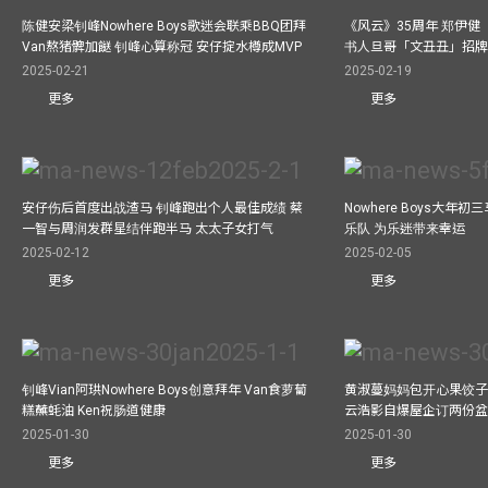
陈健安梁钊峰Nowhere Boys歌迷会联乘BBQ团拜
《风云》35周年 郑伊健
Van熬猪髀加餸 钊峰心算称冠 安仔掟水樽成MVP
书人旦哥「文丑丑」招牌
2025-02-21
2025-02-19
更多
更多
安仔伤后首度出战渣马 钊峰跑出个人最佳成绩 蔡
Nowhere Boys大年
一智与周润发群星结伴跑半马 太太子女打气
乐队 为乐迷带来幸运
2025-02-12
2025-02-05
更多
更多
钊峰Vian阿珙Nowhere Boys创意拜年 Van食萝蔔
黄淑蔓妈妈包开心果饺子 
糕蘸蚝油 Ken祝肠道健康
云浩影自爆屋企订两份盆
2025-01-30
2025-01-30
更多
更多