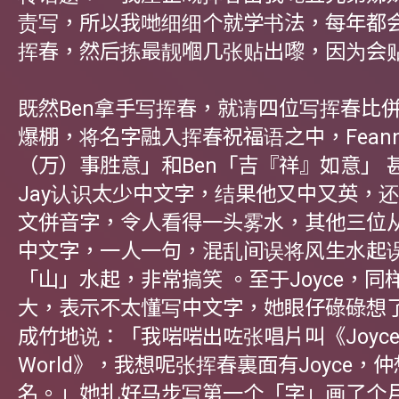
责写，所以我哋细细个就学书法，每年都
挥春，然后拣最靓嗰几张贴出嚟，因为会
既然Ben拿手写挥春，就请四位写挥春比
爆棚，将名字融入挥春祝福语之中，Fean
（万）事胜意」和Ben「吉『祥』如意」 
Jay认识太少中文字，结果他又中又英，
文併音字，令人看得一头雾水，其他三位
中文字，一人一句，混乱间误将风生水起
「山」水起，非常搞笑 。至于Joyce，同
大，表示不太懂写中文字，她眼仔碌碌想
成竹地说：「我啱啱出咗张唱片叫《Joyce T
World》，我想呢张挥春裏面有Joyce，
名。」她扎好马步写第一个「字」画了个