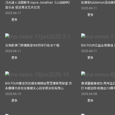
冯允谦 x 法国歌手Joyce Jonathan《心动迴响》
陈健安lululemon活
音乐会 促进港法艺术交流
2025-06-11
2025-06-17
更多
更多
云浩影澳门笨猪跳宣布8月举行处女个唱
BIG FOUR公益⾦慈善
2025-06-11
2025-06-11
更多
更多
BIG FOUR邀请苏志威车婉婉饭聚互爆新秀秘密 苏
黄淑蔓瘦身成功 两年生
永康爆大师兄张衞健关心后辈原来別有用心
打卡超宠粉 盼推出10周
2025-06-10
2025-06-08
更多
更多