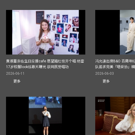
黄淑蔓亲临生日应援cafe 愿望踏红馆开个唱 绝密
冯允谦出席B&O 百周年
17岁校服look练歌片曝光 获网民赞唱功
队追求完美「唔妥协」
2026-06-11
2026-06-03
更多
更多