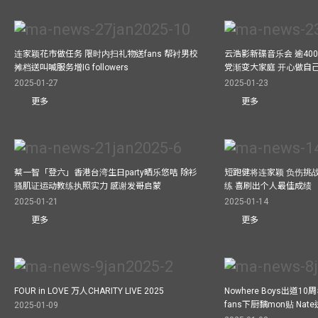
连家颖花市做任务 限时内扫礼物送fans 帮衬男校
云浩影新碟音乐会 逾40
摊档送叫喊服务增IG followers
党渐变大家庭 开心做自
2025-01-27
2025-01-23
更多
更多
蔡一智「登六」香港台湾生日party晒乐悠咭 除衫
短跑健将连家颖 负伤挑战
骚肌证运动教练执照实力 感谢发哥启蒙
练 喜刷出个人最佳成绩
2025-01-21
2025-01-14
更多
更多
FOUR in LOVE 万人CHARITY LIVE 2025
Nowhere Boys出道1
fans下厨黐mon贴 Nat
2025-01-09