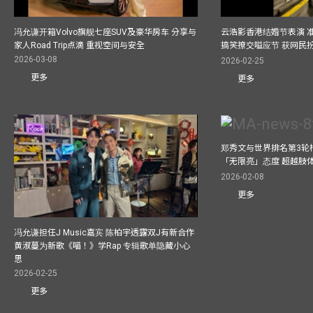
冯允谦开箱Volvo旗舰七座SUV及豪华房车 分享与
云浩影香港结婚节表演 
家人Road Trip点滴 重视空间与安全
搞笑撩交嗌应节 获网民
2026-03-08
2026-02-25
更多
更多
郑秀文与世界排名第3轮
「无限亮」态度 超越肢
2026-02-08
更多
冯允谦担任J Music嘉宾 陈柏宇透露双J有新合作
黄淑蔓为新歌《喵！》学Rap 专辑歌单隐藏小心
思
2026-02-25
更多