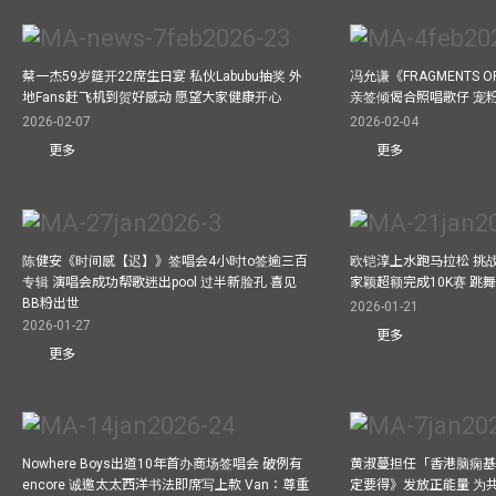
蔡一杰59岁筵开22席生日宴 私伙Labubu抽奖 外
冯允谦《FRAGMENTS O
地Fans赶飞机到贺好感动 愿望大家健康开心
亲签倾偈合照唱歌仔 宠粉
2026-02-07
2026-02-04
更多
更多
陈健安《时间感【迟】》签唱会4小时to签逾三百
欧铠淳上水跑马拉松 挑
专辑 演唱会成功帮歌迷出pool 过半新脸孔 喜见
家颖超额完成10K赛 跳
BB粉出世
2026-01-21
2026-01-27
更多
更多
Nowhere Boys出道10年首办商场签唱会 破例有
黄淑蔓担任「香港脑痫基
encore 诚邀太太西洋书法即席写上款 Van：尊重
定要得》发放正能量 为