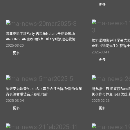
更多
寰亚电影中环Party 古天乐Natalie岑丽香捧场
ANSONBEAN主攻动作片 Hillary盼演虐心爱情
第31届电影评论学会大奖
2025-03-20
电影《得宠先生》获选
2025-03-11
更多
更多
陈健安为延音MusicSus音乐会打头阵 鼓励街头年
冯允谦生日 惊喜获Fan
青表演者相信音乐积极向前
衡创作与休息 必须优质
2025-03-04
2025-02-26
更多
更多