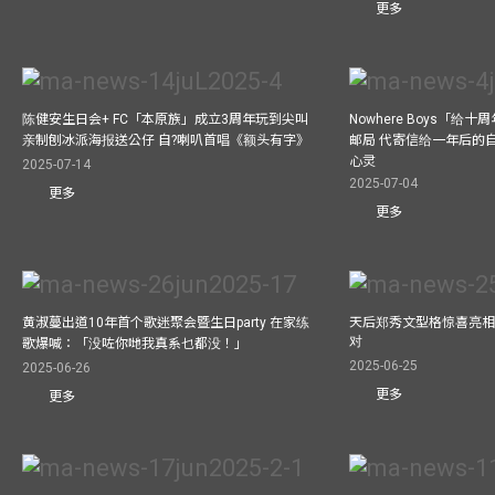
更多
陈健安生日会+ FC「本原族」成立3周年玩到尖叫
Nowhere Boys「给
亲制刨冰派海报送公仔 自?喇叭首唱《额头有字》
邮局 代寄信给一年后的自
心灵
2025-07-14
2025-07-04
更多
更多
黄淑蔓出道10年首个歌迷聚会暨生日party 在家练
天后郑秀文型格惊喜亮相C
对
歌爆喊：「没咗你哋我真系乜都没！」
2025-06-25
2025-06-26
更多
更多