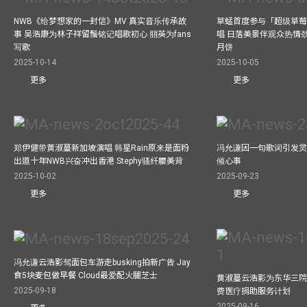
NWB《给梦想家的一封信》MV 真实音乐传承故
草蜢首度参与「超级草莓
事 吴浩康为林子祥留鬚铭记唱歌初心 丽英为fans
唱 日落美景伴观众热情
写歌
月饼
2025-10-14
2025-10-05
更多
更多
郑伊健带黄淑蔓新加坡演唱 韩星Rain原来是面粉
冯允谦因一句歌词引发灵感
出道十年NWB兴奋冲出香港 Stephy骚纤腰美背
倾心事
2025-10-02
2025-09-23
更多
更多
冯允谦云浩影驾面包车游走busking拍新广告 Jay
食5块麦包做早餐 Cloud最爱配火腿芝士
黄淑蔓云浩影为东华三院
2025-09-18
费医疗捐助服务计划
2025-09-16