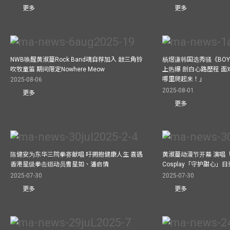
更多
更多
NWB唤醒黄淑蔓Rock Band魂自荐加入 敲三角铃
杨煜谦韩国选秀骚《BOYS 
吹牧童笛 期间限定Nowhere Meow
上热爆 剖白心路歷程 
哪里爬起来！」
2025-08-06
2025-08-01
更多
更多
陈健安为东华三院拳赛献唱 吁拥抱健康人生 喜遇
黄淑蔓动漫节开幕 演唱
香港星级拳击运动员曹星如、潘启情
Cosplay「守护甜心」
2025-07-30
2025-07-30
更多
更多