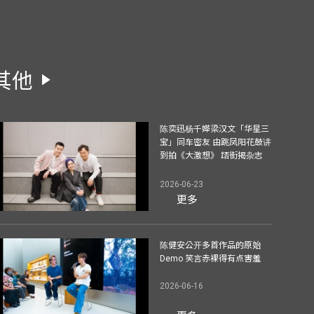
其他
陈奕迅杨千嬅梁汉文「华星三
宝」同车密友 由跳凤阳花鼓讲
到拍《大激想》 踎街揭杂志
2026-06-23
更多
陈健安公开多首作品的原始
Demo 笑言赤裸得有点害羞
2026-06-16