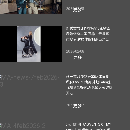
2026-02-25
更多
郑秀文与世界排名第3轮椅舞
者馀俊延共舞 宣扬「无限亮」
态度 超越肢体限制跳出光芒
2026-02-08
更多
蔡一杰59岁筵开22席生日宴
私伙Labubu抽奖 外地Fans赶
飞机到贺好感动 愿望大家健康
开心
2026-02-07
更多
冯允谦《FRAGMENTS OF MY
MIND》签唱会 逐一亲签倾偈