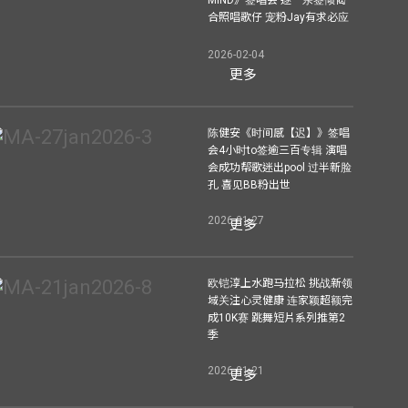
合照唱歌仔 宠粉Jay有求必应
2026-02-04
更多
陈健安《时间感【迟】》签唱
会4小时to签逾三百专辑 演唱
会成功帮歌迷出pool 过半新脸
孔 喜见BB粉出世
2026-01-27
更多
欧铠淳上水跑马拉松 挑战新领
域关注心灵健康 连家颖超额完
成10K赛 跳舞短片系列推第2
季
2026-01-21
更多