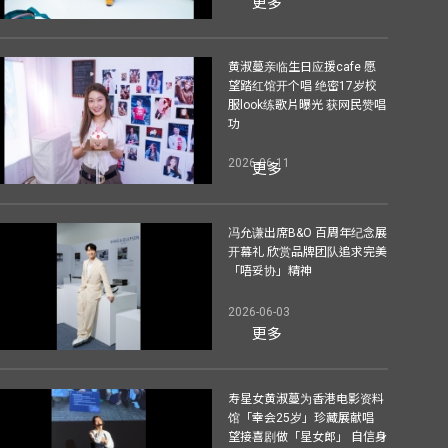
更多
黄淑蔓亲临生日应援cafe 愿
望踏红馆开个唱 绝密17岁校
服look练歌片曝光 获网民赞唱
功
2026-06-11
更多
冯允谦出席B&O 百周年纪念展
开幕礼 欣赏品牌团队追求完美
「唔妥协」精神
2026-06-03
更多
寿星女黄淑蔓为香港电影资料
馆「幸会25岁」珍藏展献唱
望接喜剧做「星女郎」 自信身