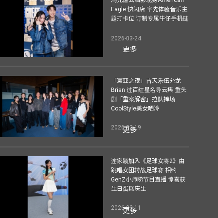
Eagle 快闪店 率先体验音乐主
题打卡位 订制专属牛仔手机链
2026-03-24
更多
「寰亚之夜」古天乐伍允龙
Brian 过百红星名导云集 重头
剧「重案解密」拉队捧场
CoolStyle美女晒冷
2026-03-19
更多
连家颖加入《足球女将2》由
跳唱女团转战足球赛 相约
GenZ小师睇节目直播 惊喜获
生日蛋糕庆生
2026-03-11
更多