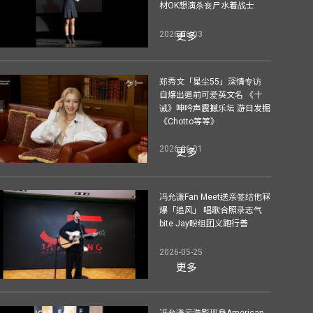
材OK想演杀丧尸水着战士
2026-06-03
更多
郑秀文「星尘55」深情专访
自爆出道前可爱英文名 《十
诫》呻吟声震撼乐坛 游日发掘
《Chotto等等》
2026-06-01
更多
冯允谦Fan Meet送亲签结他冧
爆「追风」 唱歌合照录志气
bite Jay盼组团义跑行善
2026-05-25
更多
冯允谦云浩影现身American